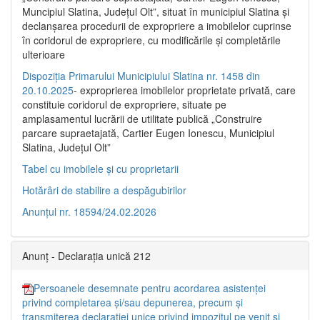
Muncipiul Slatina, Judeţul Olt”, situat în municipiul Slatina şi
declanşarea procedurii de expropriere a imobilelor cuprinse
în coridorul de expropriere, cu modificările şi completările
ulterioare
Dispoziția Primarului Municipiului Slatina nr. 1458 din
20.10.2025
- exproprierea imobilelor proprietate privată, care
constituie coridorul de expropriere, situate pe
amplasamentul lucrării de utilitate publică „Construire
parcare supraetajată, Cartier Eugen Ionescu, Municipiul
Slatina, Județul Olt”
Tabel cu imobilele și cu proprietarii
Hotărâri de stabilire a despăgubirilor
Anunțul nr. 18594/24.02.2026
Anunț - Declarația unică 212
Persoanele desemnate pentru acordarea asistenței
privind completarea și/sau depunerea, precum și
transmiterea declarației unice privind impozitul pe venit și