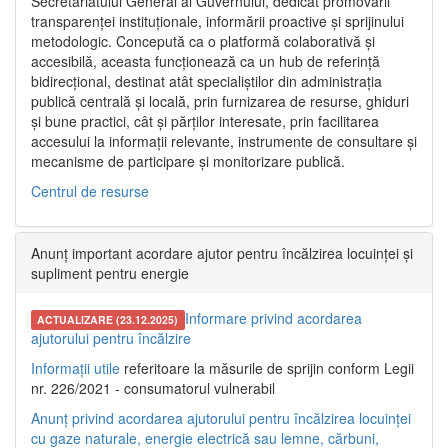
Secretariatului General al Guvernului, dedicat promovării
transparenței instituționale, informării proactive și sprijinului
metodologic. Concepută ca o platformă colaborativă și
accesibilă, aceasta funcționează ca un hub de referință
bidirecțional, destinat atât specialiștilor din administrația
publică centrală și locală, prin furnizarea de resurse, ghiduri
și bune practici, cât și părților interesate, prin facilitarea
accesului la informații relevante, instrumente de consultare și
mecanisme de participare și monitorizare publică.
Centrul de resurse
Anunț important acordare ajutor pentru încălzirea locuinței și
supliment pentru energie
Informare privind acordarea
ACTUALIZARE (23.12.2025)
ajutorului pentru încălzire
Informații utile
referitoare la măsurile de sprijin conform Legii
nr. 226/2021 - consumatorul vulnerabil
Anunț privind acordarea ajutorului pentru încălzirea locuinței
cu gaze naturale, energie electrică sau lemne, cărbuni,