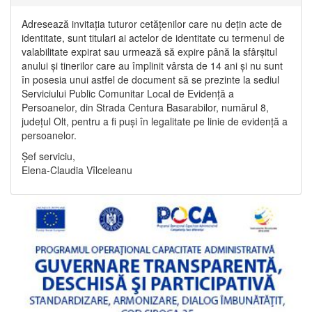
Adresează invitația tuturor cetățenilor care nu dețin acte de
identitate, sunt titulari ai actelor de identitate cu termenul de
valabilitate expirat sau urmează să expire până la sfârșitul
anului și tinerilor care au împlinit vârsta de 14 ani și nu sunt
în posesia unui astfel de document să se prezinte la sediul
Serviciului Public Comunitar Local de Evidență a
Persoanelor, din Strada Centura Basarabilor, numărul 8,
județul Olt, pentru a fi puși în legalitate pe linie de evidență a
persoanelor.
Șef serviciu,
Elena-Claudia Vîlceleanu