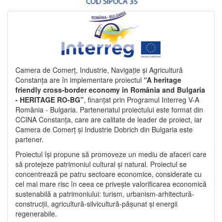
Camera de Comerț, Industrie, Navigație și Agricultură
Constanța are în implementare proiectul
“A heritage
friendly cross-border economy in România and Bulgaria
- HERITAGE RO-BG”
, finanțat prin Programul Interreg V-A
România - Bulgaria. Parteneriatul proiectului este format din
CCINA Constanța, care are calitate de leader de proiect, iar
Camera de Comerț și Industrie Dobrich din Bulgaria este
partener.
Proiectul își propune să promoveze un mediu de afaceri care
să protejeze patrimoniul cultural și natural. Proiectul se
concentrează pe patru sectoare economice, considerate cu
cel mai mare risc în ceea ce privește valorificarea economică
sustenabilă a patrimoniului: turism, urbanism-arhitectură-
construcții, agricultură-silvicultură-pășunat și energii
regenerabile.