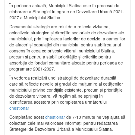
În perioada actuală, Municipiul Slatina este în procesul de
elaborare a Strategiei Integrate de Dezvoltare Urbană 2021‐
2027 a Municipiului Slatina.
Documentul strategic are rolul de a reflecta viziunea,
obiectivele strategice și direcțiile sectoriale de dezvoltare ale
municipiului, prin implicarea factorilor de decizie, a oamenilor
de afaceri și populației din municipiu, pentru stabilirea unui
consens în ceea ce privește viitorul municipiului Slatina,
precum și pentru a stabili prioritățile și criteriile pentru
absorbția de fonduri comunitare alocate pentru perioada de
programare 2021-2027.
În vederea realizării unei strategii de dezvoltare durabilă
care să reflecte nevoile și gradul de mulțumire al cetățenilor
municipiului privind condițiile existente, precum și prioritățile
de dezvoltare viitoare, vă rugăm să ne sprijiniți în
identificarea acestora prin completarea următorului
chestionar
Completând acest
chestionar
de 7-10 minute ne veți ajuta să
colectam cele mai valoroase informații pentru redactarea
Strategiei de Dezvoltare Urbană a Municipiului Slatina.