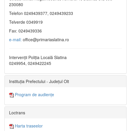
230080
Telefon 0249439377, 0249439233
Telverde 0349919
Fax: 0249439336
e-mail:
office@primariaslatina.ro
Intervenții Poliția Locală Slatina
0249954, 0249422245
Instituția Prefectului - Județul Olt
Program de audiențe
Loctrans
Harta traseelor