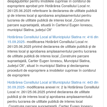
despăgubirilor pentru imobilele cuprinse în coridorul de
expropriere aprobat prin Hotărârea Consiliului Local nr.
261/25.06.2025 referitoare la declararea de utilitate publică
și de interes local și aprobarea amplasamentului pentru
lucrarea de utilitate publică de interes local „Construire
parcare supraetajată, situată în Cartierul Eugen Ionescu,
municipiul Slatina, județul Olt”
Hotărârea Consiliului Local al Municipiului Slatina nr. 416 din
15.09.2025
- modificarea Hotărârii Consiliului Local nr.
261/25.06.2025 privind declararea de utilitate publică și de
interes local și aprobarea amplasamentului pentru lucrarea
de utilitate publică de interes local „Construire parcare
supraetajată, Cartier Eugen Ionescu, Muncipiul Slatina,
Județul Olt”, situat în municipiul Slatina și declanșarea
procedurii de expropriere a imobilelor cuprinse în coridorul
de expropriere
Hotărârea Consiliului Local al Municipiului Slatina nr. 443 din
30.09.2025
- modificarea anexei nr. 2 la Hotărârea Consiliului
Local nr. 261/25.06.2025 privind declararea de utilitate
publică şi de interes local şi aprobarea amplasamentului
pentru lucrarea de utilitate publică de interes local
„Construire parcare supraetajată, Cartier Eugen Ionescu,