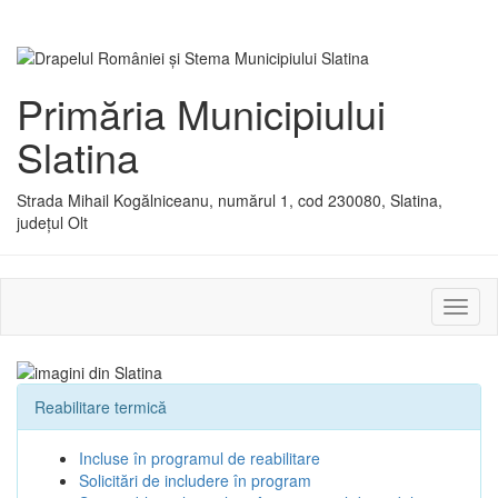
Primăria Municipiului
Slatina
Strada Mihail Kogălniceanu, numărul 1, cod 230080, Slatina,
județul Olt
Activ
sau
dezac
meniu
Reabilitare termică
Incluse în programul de reabilitare
Solicitări de includere în program