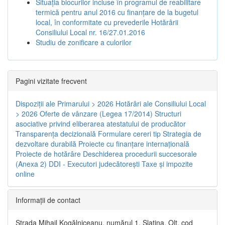
Situația blocurilor incluse în programul de reabilitare
termică pentru anul 2016 cu finanțare de la bugetul
local, în conformitate cu prevederile Hotărârii
Consiliului Local nr. 16/27.01.2016
Studiu de zonificare a culorilor
Pagini vizitate frecvent
Dispoziţii ale Primarului > 2026
Hotărâri ale Consiliului Local
> 2026
Oferte de vânzare (Legea 17/2014)
Structuri
asociative privind eliberarea atestatului de producător
Transparenţa decizională
Formulare cereri tip
Strategia de
dezvoltare durabilă
Proiecte cu finanţare internaţională
Proiecte de hotărâre
Deschiderea procedurii succesorale
(Anexa 2)
DDI - Executori judecătorești
Taxe şi impozite
online
Informaţii de contact
Strada Mihail Kogălniceanu, numărul 1, Slatina, Olt, cod