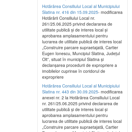
Hotărârea Consiliului Local al Municipiului
Slatina nr. 416 din 15.09.2025
- modificarea
Hotărârii Consiliului Local nr.
261/25.06.2025 privind declararea de
utilitate publică și de interes local și
aprobarea amplasamentului pentru
lucrarea de utilitate publică de interes local
„Construire parcare supraetajată, Cartier
Eugen Ionescu, Muncipiul Slatina, Județul
Olt”, situat în municipiul Slatina și
declanșarea procedurii de expropriere a
imobilelor cuprinse în coridorul de
expropriere
Hotărârea Consiliului Local al Municipiului
Slatina nr. 443 din 30.09.2025
- modificarea
anexei nr. 2 la Hotărârea Consiliului Local
nr. 261/25.06.2025 privind declararea de
utilitate publică şi de interes local şi
aprobarea amplasamentului pentru
lucrarea de utilitate publică de interes local
„Construire parcare supraetajată, Cartier