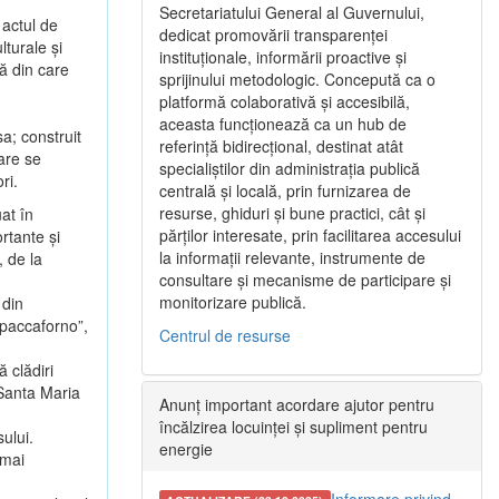
Secretariatului General al Guvernului,
 actul de
dedicat promovării transparenței
lturale şi
instituționale, informării proactive și
ă din care
sprijinului metodologic. Concepută ca o
platformă colaborativă și accesibilă,
aceasta funcționează ca un hub de
a; construit
referință bidirecțional, destinat atât
are se
specialiștilor din administrația publică
ri.
centrală și locală, prin furnizarea de
resurse, ghiduri și bune practici, cât și
at în
părților interesate, prin facilitarea accesului
rtante şi
la informații relevante, instrumente de
, de la
consultare și mecanisme de participare și
monitorizare publică.
 din
paccaforno”,
Centrul de resurse
 clădiri
 Santa Maria
Anunț important acordare ajutor pentru
încălzirea locuinței și supliment pentru
ului.
energie
 mai