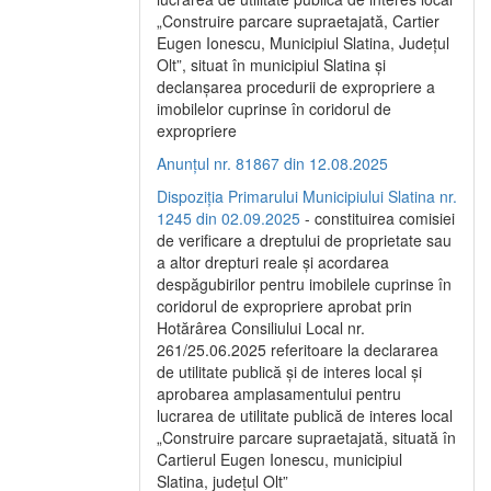
„Construire parcare supraetajată, Cartier
Eugen Ionescu, Municipiul Slatina, Județul
Olt”, situat în municipiul Slatina și
declanșarea procedurii de expropriere a
imobilelor cuprinse în coridorul de
expropriere
Anunțul nr. 81867 din 12.08.2025
Dispoziția Primarului Municipiului Slatina nr.
1245 din 02.09.2025
- constituirea comisiei
de verificare a dreptului de proprietate sau
a altor drepturi reale și acordarea
despăgubirilor pentru imobilele cuprinse în
coridorul de expropriere aprobat prin
Hotărârea Consiliului Local nr.
261/25.06.2025 referitoare la declararea
de utilitate publică și de interes local și
aprobarea amplasamentului pentru
lucrarea de utilitate publică de interes local
„Construire parcare supraetajată, situată în
Cartierul Eugen Ionescu, municipiul
Slatina, județul Olt”