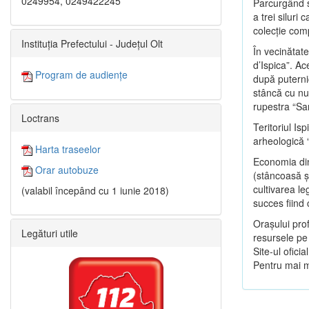
0249954, 0249422245
Parcurgând s
a trei siluri
colecţie com
Instituția Prefectului - Județul Olt
În vecinătate
d’Ispica”. Ac
Program de audiențe
după puternic
stâncă cu nu
rupestra “Sa
Loctrans
Teritoriul Is
arheologică 
Harta traseelor
Economia din
Orar autobuze
(stâncoasă şi
cultivarea le
(valabil începând cu 1 iunie 2018)
succes fiind
Oraşului prof
Legături utile
resursele pe 
Site-ul oficia
Pentru mai mu