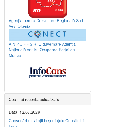
Agenția pentru Dezvoltare Regională Sud-
Vest Oltenia
A.N.P.C.P.P.S.R.
E-guvernare
Agenția
Națională pentru Ocuparea Forței de
Muncă
Cea mai recentă actualizare:
Data: 12.06.2026
Convocări / Invitaţii la şedinţele Consiliului
Local