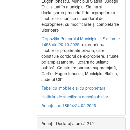
Eugen Ionescu, Muncipiul Slatina, Judeţul
Olt”, situat în municipiul Slatina şi
declanşarea procedurii de expropriere a
imobilelor cuprinse în coridorul de
expropriere, cu modificările şi completările
ulterioare
Dispoziția Primarului Municipiului Slatina nr.
1458 din 20.10.2025
- exproprierea
imobilelor proprietate privată, care
constituie coridorul de expropriere, situate
pe amplasamentul lucrării de utilitate
publică „Construire parcare supraetajată,
Cartier Eugen Ionescu, Municipiul Slatina,
Județul Olt”
Tabel cu imobilele și cu proprietarii
Hotărâri de stabilire a despăgubirilor
Anunțul nr. 18594/24.02.2026
Anunț - Declarația unică 212