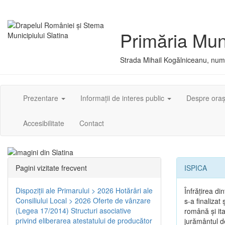
Primăria Muni
Strada Mihail Kogălniceanu, numă
Prezentare
Informații de interes public
Despre ora
Accesibilitate
Contact
Pagini vizitate frecvent
ISPICA
Dispoziţii ale Primarului > 2026
Hotărâri ale
Înfrăţirea d
Consiliului Local > 2026
Oferte de vânzare
s-a finalizat
(Legea 17/2014)
Structuri asociative
română şi ita
privind eliberarea atestatului de producător
jurământul de