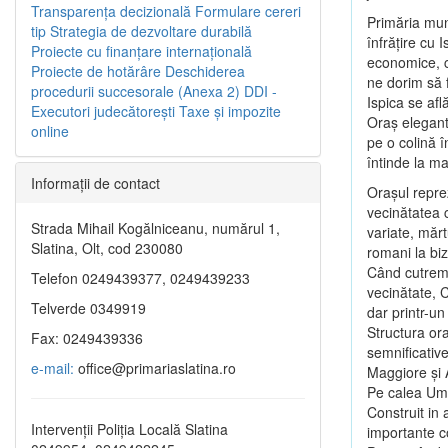
Transparenţa decizională
Formulare cereri
Primăria muni
tip
Strategia de dezvoltare durabilă
înfrăţire cu 
Proiecte cu finanţare internaţională
economice, c
Proiecte de hotărâre
Deschiderea
ne dorim să 
procedurii succesorale (Anexa 2)
DDI -
Ispica se afl
Executori judecătorești
Taxe şi impozite
Oraş elegant 
online
pe o colină 
întinde la ma
Informaţii de contact
Oraşul reprez
vecinătatea 
Strada Mihail Kogălniceanu, numărul 1,
variate, mărtu
Slatina, Olt, cod 230080
romani la biz
Când cutremu
Telefon 0249439377, 0249439233
vecinătate, 
Telverde 0349919
dar printr-un
Structura ora
Fax: 0249439336
semnificative
e-mail:
office@primariaslatina.ro
Maggiore şi 
Pe calea Umb
Construit in 
Intervenții Poliția Locală Slatina
importante con