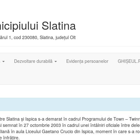
cipiului Slatina
rul 1, cod 230080, Slatina, județul Olt
ș
Dezvoltare durabilă
Evidența persoanelor
GHIȘEUL.
intre Slatina şi Ispica s-a demarat în cadrul Programului de Town – Twin
 şi semnat în 27 octombrie 2003 în cadrul unei întâlniri oficiale între dele
liană în aula Liceului Gaetano Crucio din Ispica, moment în care s-a ros
 înfrăţire.