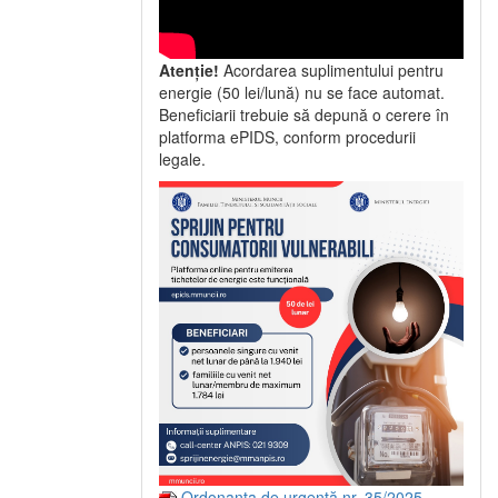
Atenție!
Acordarea suplimentului pentru
energie (50 lei/lună) nu se face automat.
Beneficiarii trebuie să depună o cerere în
platforma ePIDS, conform procedurii
legale.
Ordonanța de urgență nr. 35/2025