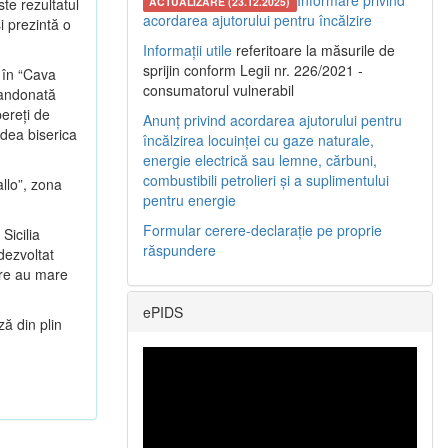
Informare privind
te rezultatul
ACTUALIZARE (23.12.2025)
acordarea ajutorului pentru încălzire
şi prezintă o
Informații utile
referitoare la măsurile de
sprijin conform Legii nr. 226/2021 -
a în “Cava
consumatorul vulnerabil
bandonată
pereţi de
Anunț privind acordarea ajutorului pentru
edea biserica
încălzirea locuinței cu gaze naturale,
energie electrică sau lemne, cărbuni,
combustibili petrolieri și a suplimentului
llo”, zona
pentru energie
Formular cerere-declarație pe proprie
Sicilia
răspundere
 dezvoltat
care au mare
ePIDS
ză din plin