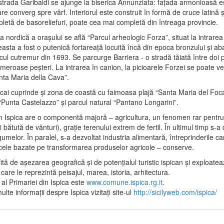
trada Garibaldi se ajunge la biserica Annunziata: faţada armonioasă es
 care converg spre vârf. Interiorul este construit în formă de cruce latină 
pletă de basoreliefuri, poate cea mai completă din întreaga provincie.
a nordică a oraşului se află “Parcul arheologic Forza”, situat la intrare
easta a fost o putenică fortareaţă locuită încă din epoca bronzului şi a
ul cutremur din 1693. Se parcurge Barriera - o stradă tăiată între doi 
meroase peşteri. La intrarea în canion, la picioarele Forzei se poate v
nta Maria della Cava”.
picai cuprinde şi zona de coastă cu faimoasa plajă “Santa Maria del Foca
“Punta Castelazzo” şi parcul natural “Pantano Longarini”.
 Ispica are o componentă majoră – agricultura, un fenomen rar pentru 
 bătută de vânturi), graţie terenului extrem de fertil. În ultimul timp s-a
gumelor. În paralel, s-a dezvoltat industria alimentară, întreprinderile 
 cele bazate pe transformarea produselor agricole – conserve.
ită de aşezarea geografică şi de potenţialul turistic ispican şi exploatea
care le reprezintă peisajul, marea, istoria, arhitectura.
l al Primariei din Ispica este
www.comune.ispica.rg.it
.
lte informaţii despre Ispica vizitaţi site-ul
http://sicilyweb.com/ispica/