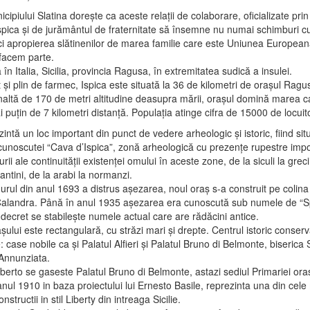
cipiului Slatina doreşte ca aceste relaţii de colaborare, oficializate prin
Ispica şi de jurământul de fraternitate să însemne nu numai schimburi cu
i apropierea slătinenilor de marea familie care este Uniunea European
facem parte.
ă în Italia, Sicilia, provincia Ragusa, în extremitatea sudică a insulei.
şi plin de farmec, Ispica este situată la 36 de kilometri de oraşul Ragus
înaltă de 170 de metri altitudine deasupra mării, oraşul domină marea c
i puţin de 7 kilometri distanţă. Populaţia atinge cifra de 15000 de locuito
intă un loc important din punct de vedere arheologic şi istoric, fiind situ
cunoscutei “Cava d’Ispica”, zonă arheologică cu prezenţe rupestre impo
rii ale continuităţii existenţei omului în aceste zone, de la siculi la greci
antini, de la arabi la normanzi.
rul din anul 1693 a distrus aşezarea, noul oraş s-a construit pe colina
Calandra. Până în anul 1935 aşezarea era cunoscută sub numele de “S
 decret se stabileşte numele actual care are rădăcini antice.
şului este rectangulară, cu străzi mari şi drepte. Centrul istoric conservă
: case nobile ca şi Palatul Alfieri şi Palatul Bruno di Belmonte, biserica
Annunziata.
erto se gaseste Palatul Bruno di Belmonte, astazi sediul Primariei oras
anul 1910 in baza proiectului lui Ernesto Basile, reprezinta una din cele
structii in stil Liberty din intreaga Sicilie.