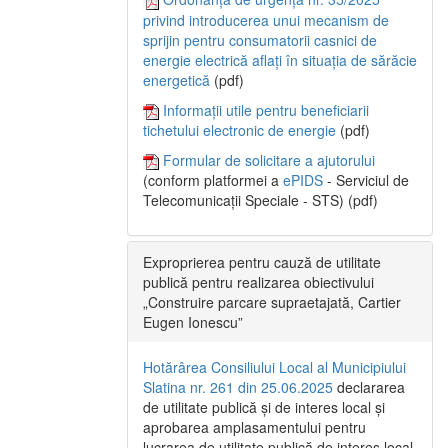
privind introducerea unui mecanism de
sprijin pentru consumatorii casnici de
energie electrică aflați în situația de sărăcie
energetică
(pdf)
Informații utile pentru beneficiarii
tichetului electronic de energie
(pdf)
Formular de solicitare a ajutorului
(conform platformei a
ePIDS
- Serviciul de
Telecomunicații Speciale - STS) (pdf)
Exproprierea pentru cauză de utilitate
publică pentru realizarea obiectivului
„Construire parcare supraetajată, Cartier
Eugen Ionescu”
Hotărârea Consiliului Local al Municipiului
Slatina nr. 261 din 25.06.2025
declararea
de utilitate publică și de interes local și
aprobarea amplasamentului pentru
lucrarea de utilitate publică de interes local