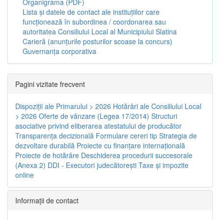
Organigrama (PDF)
Lista și datele de contact ale instituțiilor care
funcționează în subordinea / coordonarea sau
autoritatea Consiliului Local al Municipiului Slatina
Carieră (anunțurile posturilor scoase la concurs)
Guvernanța corporativa
Pagini vizitate frecvent
Dispoziţii ale Primarului > 2026
Hotărâri ale Consiliului Local
> 2026
Oferte de vânzare (Legea 17/2014)
Structuri
asociative privind eliberarea atestatului de producător
Transparenţa decizională
Formulare cereri tip
Strategia de
dezvoltare durabilă
Proiecte cu finanţare internaţională
Proiecte de hotărâre
Deschiderea procedurii succesorale
(Anexa 2)
DDI - Executori judecătorești
Taxe şi impozite
online
Informaţii de contact