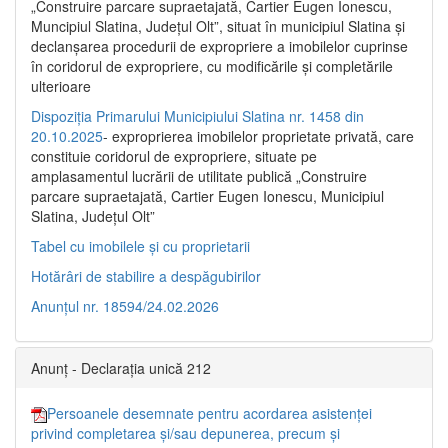
„Construire parcare supraetajată, Cartier Eugen Ionescu,
Muncipiul Slatina, Judeţul Olt”, situat în municipiul Slatina şi
declanşarea procedurii de expropriere a imobilelor cuprinse
în coridorul de expropriere, cu modificările şi completările
ulterioare
Dispoziția Primarului Municipiului Slatina nr. 1458 din
20.10.2025
- exproprierea imobilelor proprietate privată, care
constituie coridorul de expropriere, situate pe
amplasamentul lucrării de utilitate publică „Construire
parcare supraetajată, Cartier Eugen Ionescu, Municipiul
Slatina, Județul Olt”
Tabel cu imobilele și cu proprietarii
Hotărâri de stabilire a despăgubirilor
Anunțul nr. 18594/24.02.2026
Anunț - Declarația unică 212
Persoanele desemnate pentru acordarea asistenței
privind completarea și/sau depunerea, precum și