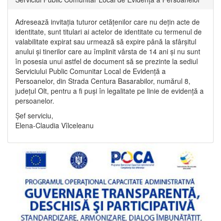
Adresează invitația tuturor cetățenilor care nu dețin acte de
identitate, sunt titulari ai actelor de identitate cu termenul de
valabilitate expirat sau urmează să expire până la sfârșitul
anului și tinerilor care au împlinit vârsta de 14 ani și nu sunt
în posesia unui astfel de document să se prezinte la sediul
Serviciului Public Comunitar Local de Evidență a
Persoanelor, din Strada Centura Basarabilor, numărul 8,
județul Olt, pentru a fi puși în legalitate pe linie de evidență a
persoanelor.
Șef serviciu,
Elena-Claudia Vîlceleanu