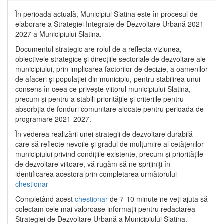
În perioada actuală, Municipiul Slatina este în procesul de
elaborare a Strategiei Integrate de Dezvoltare Urbană 2021‐
2027 a Municipiului Slatina.
Documentul strategic are rolul de a reflecta viziunea,
obiectivele strategice și direcțiile sectoriale de dezvoltare ale
municipiului, prin implicarea factorilor de decizie, a oamenilor
de afaceri și populației din municipiu, pentru stabilirea unui
consens în ceea ce privește viitorul municipiului Slatina,
precum și pentru a stabili prioritățile și criteriile pentru
absorbția de fonduri comunitare alocate pentru perioada de
programare 2021-2027.
În vederea realizării unei strategii de dezvoltare durabilă
care să reflecte nevoile și gradul de mulțumire al cetățenilor
municipiului privind condițiile existente, precum și prioritățile
de dezvoltare viitoare, vă rugăm să ne sprijiniți în
identificarea acestora prin completarea următorului
chestionar
Completând acest
chestionar
de 7-10 minute ne veți ajuta să
colectam cele mai valoroase informații pentru redactarea
Strategiei de Dezvoltare Urbană a Municipiului Slatina.