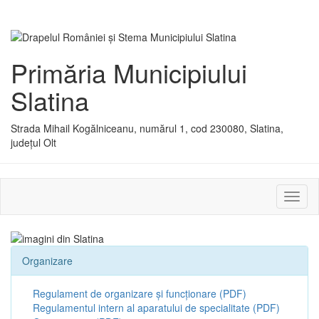
Primăria Municipiului
Slatina
Strada Mihail Kogălniceanu, numărul 1, cod 230080, Slatina,
județul Olt
Activ
sau
dezac
meniu
Organizare
Regulament de organizare și funcționare (PDF)
Regulamentul intern al aparatului de specialitate (PDF)