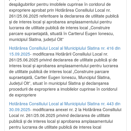
despăgubirilor pentru imobilele cuprinse în coridorul de
expropriere aprobat prin Hotărârea Consiliului Local nr.
261/25.06.2025 referitoare la declararea de utilitate publică
și de interes local și aprobarea amplasamentului pentru
lucrarea de utilitate publică de interes local „Construire
parcare supraetajată, situată în Cartierul Eugen Ionescu,
municipiul Slatina, județul Olt”
Hotărârea Consiliului Local al Municipiului Slatina nr. 416 din
15.09.2025
- modificarea Hotărârii Consiliului Local nr.
261/25.06.2025 privind declararea de utilitate publică și de
interes local și aprobarea amplasamentului pentru lucrarea
de utilitate publică de interes local „Construire parcare
supraetajată, Cartier Eugen Ionescu, Muncipiul Slatina,
Județul Olt”, situat în municipiul Slatina și declanșarea
procedurii de expropriere a imobilelor cuprinse în coridorul
de expropriere
Hotărârea Consiliului Local al Municipiului Slatina nr. 443 din
30.09.2025
- modificarea anexei nr. 2 la Hotărârea Consiliului
Local nr. 261/25.06.2025 privind declararea de utilitate
publică şi de interes local şi aprobarea amplasamentului
pentru lucrarea de utilitate publică de interes local