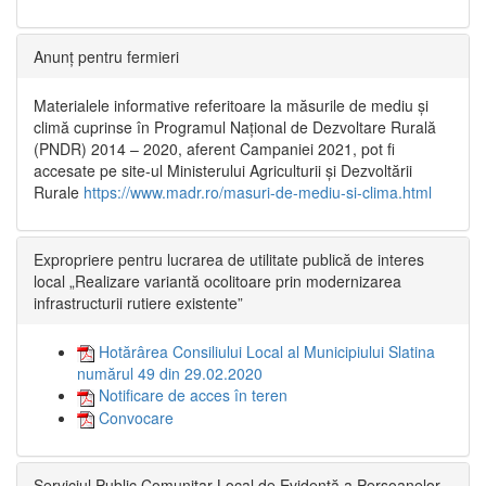
Anunț pentru fermieri
Materialele informative referitoare la măsurile de mediu și
climă cuprinse în Programul Național de Dezvoltare Rurală
(PNDR) 2014 – 2020, aferent Campaniei 2021, pot fi
accesate pe site-ul Ministerului Agriculturii și Dezvoltării
Rurale
https://www.madr.ro/masuri-de-mediu-si-clima.html
Expropriere pentru lucrarea de utilitate publică de interes
local „Realizare variantă ocolitoare prin modernizarea
infrastructurii rutiere existente”
Hotărârea Consiliului Local al Municipiului Slatina
numărul 49 din 29.02.2020
Notificare de acces în teren
Convocare
Serviciul Public Comunitar Local de Evidență a Persoanelor