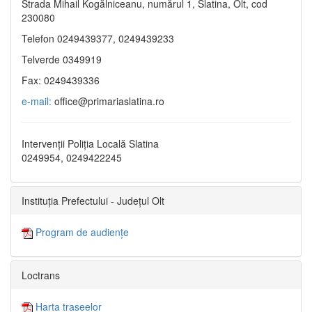
Strada Mihail Kogălniceanu, numărul 1, Slatina, Olt, cod
230080
Telefon 0249439377, 0249439233
Telverde 0349919
Fax: 0249439336
e-mail:
office@primariaslatina.ro
Intervenții Poliția Locală Slatina
0249954, 0249422245
Instituția Prefectului - Județul Olt
Program de audiențe
Loctrans
Harta traseelor