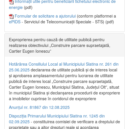
Informații utile pentru beneficiarii tichetului electronic de
energie
(pdf)
Formular de solicitare a ajutorului
(conform platformei a
ePIDS
- Serviciul de Telecomunicații Speciale - STS) (pdf)
Exproprierea pentru cauză de utilitate publică pentru
realizarea obiectivului „Construire parcare supraetajată,
Cartier Eugen Ionescu”
Hotărârea Consiliului Local al Municipiului Slatina nr. 261 din
25.06.2025
declararea de utilitate publică și de interes local
și aprobarea amplasamentului pentru lucrarea de utilitate
publică de interes local „Construire parcare supraetajată,
Cartier Eugen Ionescu, Municipiul Slatina, Județul Olt”, situat
în municipiul Slatina și declanșarea procedurii de expropriere
a imobilelor cuprinse în coridorul de expropriere
Anunțul nr. 81867 din 12.08.2025
Dispoziția Primarului Municipiului Slatina nr. 1245 din
02.09.2025
- constituirea comisiei de verificare a dreptului de
proprietate sau a altor drepturi reale și acordarea