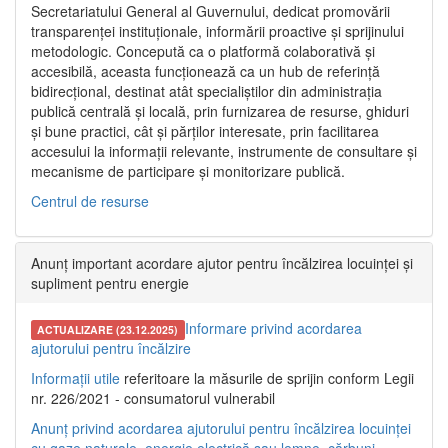
Secretariatului General al Guvernului, dedicat promovării
transparenței instituționale, informării proactive și sprijinului
metodologic. Concepută ca o platformă colaborativă și
accesibilă, aceasta funcționează ca un hub de referință
bidirecțional, destinat atât specialiștilor din administrația
publică centrală și locală, prin furnizarea de resurse, ghiduri
și bune practici, cât și părților interesate, prin facilitarea
accesului la informații relevante, instrumente de consultare și
mecanisme de participare și monitorizare publică.
Centrul de resurse
Anunț important acordare ajutor pentru încălzirea locuinței și
supliment pentru energie
Informare privind acordarea
ACTUALIZARE (23.12.2025)
ajutorului pentru încălzire
Informații utile
referitoare la măsurile de sprijin conform Legii
nr. 226/2021 - consumatorul vulnerabil
Anunț privind acordarea ajutorului pentru încălzirea locuinței
cu gaze naturale, energie electrică sau lemne, cărbuni,