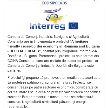
Camera de Comerț, Industrie, Navigație și Agricultură
Constanța are în implementare proiectul
“A heritage
friendly cross-border economy in România and Bulgaria
- HERITAGE RO-BG”
, finanțat prin Programul Interreg V-A
România - Bulgaria. Parteneriatul proiectului este format din
CCINA Constanța, care are calitate de leader de proiect, iar
Camera de Comerț și Industrie Dobrich din Bulgaria este
partener.
Proiectul își propune să promoveze un mediu de afaceri care
să protejeze patrimoniul cultural și natural. Proiectul se
concentrează pe patru sectoare economice, considerate cu
cel mai mare risc în ceea ce privește valorificarea economică
sustenabilă a patrimoniului: turism, urbanism-arhitectură-
construcții, agricultură-silvicultură-pășunat și energii
regenerabile.