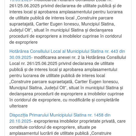
261/25.06.2025 privind declararea de utilitate publică și de
interes local și aprobarea amplasamentului pentru lucrarea
de utilitate publică de interes local „Construire parcare
supraetajată, Cartier Eugen Ionescu, Muncipiul Slatina,
Județul Olt”, situat în municipiul Slatina și declanșarea
procedurii de expropriere a imobilelor cuprinse în coridorul
de expropriere
Hotărârea Consiliului Local al Municipiului Slatina nr. 443 din
30.09.2025
- modificarea anexei nr. 2 la Hotărârea Consiliului
Local nr. 261/25.06.2025 privind declararea de utilitate
publică şi de interes local şi aprobarea amplasamentului
pentru lucrarea de utilitate publică de interes local
„Construire parcare supraetajată, Cartier Eugen Ionescu,
Muncipiul Slatina, Judeţul Olt”, situat în municipiul Slatina şi
declanşarea procedurii de expropriere a imobilelor cuprinse
în coridorul de expropriere, cu modificările şi completările
ulterioare
Dispoziția Primarului Municipiului Slatina nr. 1458 din
20.10.2025
- exproprierea imobilelor proprietate privată, care
constituie coridorul de expropriere, situate pe
amplasamentul lucrării de utilitate publică „Construire