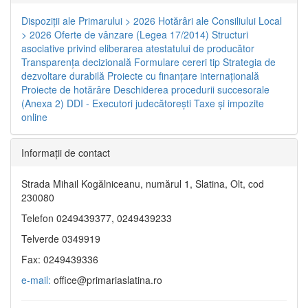
Dispoziţii ale Primarului > 2026
Hotărâri ale Consiliului Local
> 2026
Oferte de vânzare (Legea 17/2014)
Structuri
asociative privind eliberarea atestatului de producător
Transparenţa decizională
Formulare cereri tip
Strategia de
dezvoltare durabilă
Proiecte cu finanţare internaţională
Proiecte de hotărâre
Deschiderea procedurii succesorale
(Anexa 2)
DDI - Executori judecătorești
Taxe şi impozite
online
Informaţii de contact
Strada Mihail Kogălniceanu, numărul 1, Slatina, Olt, cod
230080
Telefon 0249439377, 0249439233
Telverde 0349919
Fax: 0249439336
e-mail:
office@primariaslatina.ro