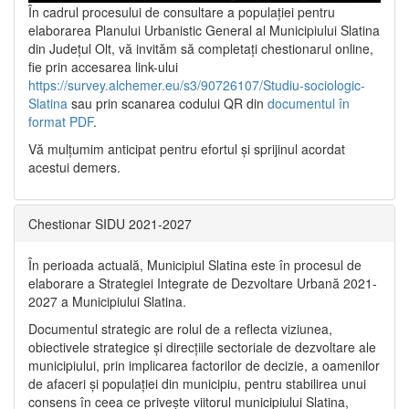
În cadrul procesului de consultare a populaţiei pentru
elaborarea Planului Urbanistic General al Municipiului Slatina
din Județul Olt, vă invităm să completați chestionarul online,
fie prin accesarea link-ului
https://survey.alchemer.eu/s3/90726107/Studiu-sociologic-
Slatina
sau prin scanarea codului QR din
documentul în
format PDF
.
Vă mulţumim anticipat pentru efortul şi sprijinul acordat
acestui demers.
Chestionar SIDU 2021-2027
În perioada actuală, Municipiul Slatina este în procesul de
elaborare a Strategiei Integrate de Dezvoltare Urbană 2021‐
2027 a Municipiului Slatina.
Documentul strategic are rolul de a reflecta viziunea,
obiectivele strategice și direcțiile sectoriale de dezvoltare ale
municipiului, prin implicarea factorilor de decizie, a oamenilor
de afaceri și populației din municipiu, pentru stabilirea unui
consens în ceea ce privește viitorul municipiului Slatina,