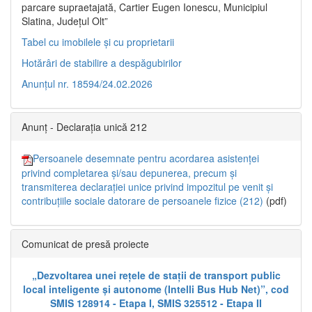
parcare supraetajată, Cartier Eugen Ionescu, Municipiul
Slatina, Județul Olt”
Tabel cu imobilele și cu proprietarii
Hotărâri de stabilire a despăgubirilor
Anunțul nr. 18594/24.02.2026
Anunț - Declarația unică 212
Persoanele desemnate pentru acordarea asistenței
privind completarea și/sau depunerea, precum și
transmiterea declarației unice privind impozitul pe venit și
contribuțiile sociale datorare de persoanele fizice (212)
(pdf)
Comunicat de presă proiecte
„Dezvoltarea unei rețele de stații de transport public
local inteligente și autonome (Intelli Bus Hub Net)”, cod
SMIS 128914 - Etapa I, SMIS 325512 - Etapa II