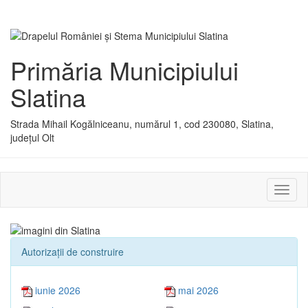
Primăria Municipiului
Slatina
Strada Mihail Kogălniceanu, numărul 1, cod 230080, Slatina,
județul Olt
Activ
sau
dezac
meniu
Autorizaţii de construire
iunie 2026
mai 2026