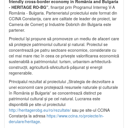
friendly cross-border economy in România and Bulgaria
- HERITAGE RO-BG”
, finanțat prin Programul Interreg V-A
România - Bulgaria. Parteneriatul proiectului este format din
CCINA Constanța, care are calitate de leader de proiect, iar
Camera de Comerț și Industrie Dobrich din Bulgaria este
partener.
Proiectul își propune să promoveze un mediu de afaceri care
să protejeze patrimoniul cultural și natural. Proiectul se
concentrează pe patru sectoare economice, considerate cu
cel mai mare risc în ceea ce privește valorificarea economică
sustenabilă a patrimoniului: turism, urbanism-arhitectură-
construcții, agricultură-silvicultură-pășunat și energii
regenerabile.
Principalul rezultat al proiectului „Strategia de dezvoltare a
unei economii care protejează resursele naturale și culturale
în România și Bulgaria” se concentrează distinct pe
patrimoniul cultural și pe cel natural. Lucrarea este
disponibilă pe site-ul proiectului
http://heritagerobg.eu/ro/rezultate/
sau pe site-ul CCINA
Constanța la adresa
https://www.ccina.ro/proiecte/in-
derulare/heritage
.