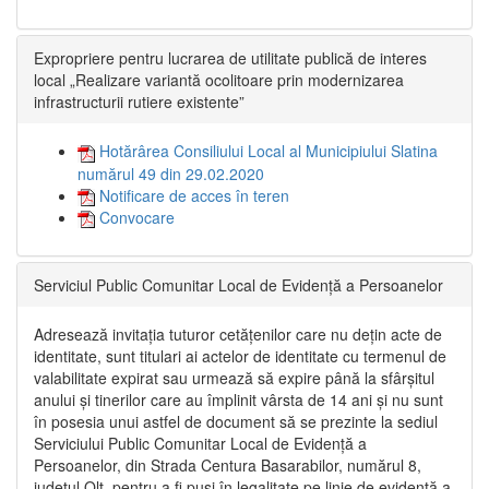
Expropriere pentru lucrarea de utilitate publică de interes
local „Realizare variantă ocolitoare prin modernizarea
infrastructurii rutiere existente”
Hotărârea Consiliului Local al Municipiului Slatina
numărul 49 din 29.02.2020
Notificare de acces în teren
Convocare
Serviciul Public Comunitar Local de Evidență a Persoanelor
Adresează invitația tuturor cetățenilor care nu dețin acte de
identitate, sunt titulari ai actelor de identitate cu termenul de
valabilitate expirat sau urmează să expire până la sfârșitul
anului și tinerilor care au împlinit vârsta de 14 ani și nu sunt
în posesia unui astfel de document să se prezinte la sediul
Serviciului Public Comunitar Local de Evidență a
Persoanelor, din Strada Centura Basarabilor, numărul 8,
județul Olt, pentru a fi puși în legalitate pe linie de evidență a