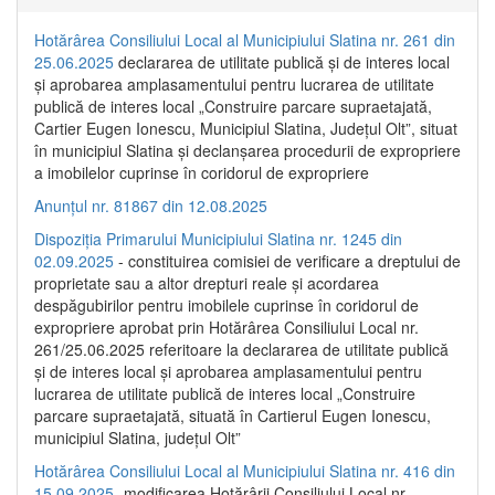
Hotărârea Consiliului Local al Municipiului Slatina nr. 261 din
25.06.2025
declararea de utilitate publică și de interes local
și aprobarea amplasamentului pentru lucrarea de utilitate
publică de interes local „Construire parcare supraetajată,
Cartier Eugen Ionescu, Municipiul Slatina, Județul Olt”, situat
în municipiul Slatina și declanșarea procedurii de expropriere
a imobilelor cuprinse în coridorul de expropriere
Anunțul nr. 81867 din 12.08.2025
Dispoziția Primarului Municipiului Slatina nr. 1245 din
02.09.2025
- constituirea comisiei de verificare a dreptului de
proprietate sau a altor drepturi reale și acordarea
despăgubirilor pentru imobilele cuprinse în coridorul de
expropriere aprobat prin Hotărârea Consiliului Local nr.
261/25.06.2025 referitoare la declararea de utilitate publică
și de interes local și aprobarea amplasamentului pentru
lucrarea de utilitate publică de interes local „Construire
parcare supraetajată, situată în Cartierul Eugen Ionescu,
municipiul Slatina, județul Olt”
Hotărârea Consiliului Local al Municipiului Slatina nr. 416 din
15.09.2025
- modificarea Hotărârii Consiliului Local nr.