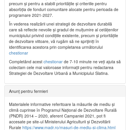
precum și pentru a stabili prioritățile și criteriile pentru
absorbția de fonduri comunitare alocate pentru perioada de
programare 2021-2027.
În vederea realizării unei strategii de dezvoltare durabilă
care să reflecte nevoile și gradul de mulțumire al cetățenilor
municipiului privind condițiile existente, precum și prioritățile
de dezvoltare viitoare, vă rugăm să ne sprijiniți în
identificarea acestora prin completarea următorului
chestionar
Completând acest
chestionar
de 7-10 minute ne veți ajuta să
colectam cele mai valoroase informații pentru redactarea
Strategiei de Dezvoltare Urbană a Municipiului Slatina.
Anunț pentru fermieri
Materialele informative referitoare la măsurile de mediu și
climă cuprinse în Programul Național de Dezvoltare Rurală
(PNDR) 2014 – 2020, aferent Campaniei 2021, pot fi
accesate pe site-ul Ministerului Agriculturii și Dezvoltării
Rurale
https://www.madr.ro/masuri-de-mediu-si-clima.html