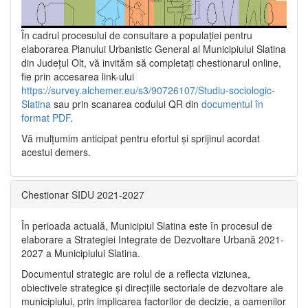
În cadrul procesului de consultare a populaţiei pentru
elaborarea Planului Urbanistic General al Municipiului Slatina
din Județul Olt, vă invităm să completați chestionarul online,
fie prin accesarea link-ului
https://survey.alchemer.eu/s3/90726107/Studiu-sociologic-
Slatina
sau prin scanarea codului QR din
documentul în
format PDF
.
Vă mulţumim anticipat pentru efortul şi sprijinul acordat
acestui demers.
Chestionar SIDU 2021-2027
În perioada actuală, Municipiul Slatina este în procesul de
elaborare a Strategiei Integrate de Dezvoltare Urbană 2021‐
2027 a Municipiului Slatina.
Documentul strategic are rolul de a reflecta viziunea,
obiectivele strategice și direcțiile sectoriale de dezvoltare ale
municipiului, prin implicarea factorilor de decizie, a oamenilor