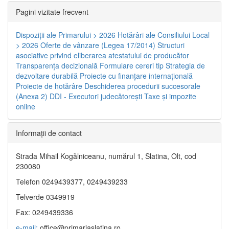
Pagini vizitate frecvent
Dispoziţii ale Primarului > 2026
Hotărâri ale Consiliului Local
> 2026
Oferte de vânzare (Legea 17/2014)
Structuri
asociative privind eliberarea atestatului de producător
Transparenţa decizională
Formulare cereri tip
Strategia de
dezvoltare durabilă
Proiecte cu finanţare internaţională
Proiecte de hotărâre
Deschiderea procedurii succesorale
(Anexa 2)
DDI - Executori judecătorești
Taxe şi impozite
online
Informaţii de contact
Strada Mihail Kogălniceanu, numărul 1, Slatina, Olt, cod
230080
Telefon 0249439377, 0249439233
Telverde 0349919
Fax: 0249439336
e-mail:
office@primariaslatina.ro