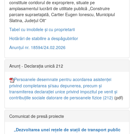
constituie coridorul de expropriere, situate pe
amplasamentul lucrării de utilitate publică „Construire
parcare supraetajată, Cartier Eugen Ionescu, Municipiul
Slatina, Județul Olt”
Tabel cu imobilele și cu proprietarii
Hotărâri de stabilire a despăgubirilor
Anunțul nr. 18594/24.02.2026
Anunț - Declarația unică 212
Persoanele desemnate pentru acordarea asistenței
privind completarea și/sau depunerea, precum și
transmiterea declarației unice privind impozitul pe venit și
contribuțiile sociale datorare de persoanele fizice (212)
(pdf)
Comunicat de presă proiecte
„Dezvoltarea unei rețele de stații de transport public