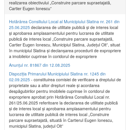
realizarea obiectivului „Construire parcare supraetajată,
Cartier Eugen Ionescu”
Hotărârea Consiliului Local al Municipiului Slatina nr. 261 din
25.06.2025
declararea de utilitate publică și de interes local
și aprobarea amplasamentului pentru lucrarea de utilitate
publică de interes local „Construire parcare supraetajată,
Cartier Eugen Ionescu, Municipiul Slatina, Județul Olt”, situat
în municipiul Slatina și declanșarea procedurii de expropriere
a imobilelor cuprinse în coridorul de expropriere
Anunțul nr. 81867 din 12.08.2025
Dispoziția Primarului Municipiului Slatina nr. 1245 din
02.09.2025
- constituirea comisiei de verificare a dreptului de
proprietate sau a altor drepturi reale și acordarea
despăgubirilor pentru imobilele cuprinse în coridorul de
expropriere aprobat prin Hotărârea Consiliului Local nr.
261/25.06.2025 referitoare la declararea de utilitate publică
și de interes local și aprobarea amplasamentului pentru
lucrarea de utilitate publică de interes local „Construire
parcare supraetajată, situată în Cartierul Eugen Ionescu,
municipiul Slatina, județul Olt”