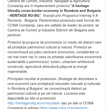
Camera de Comerț, Industrie, Navigație și Agricultură
Constanța are în implementare proiectul
“A heritage
friendly cross-border economy in România and Bulgaria
- HERITAGE RO-BG”
, finanțat prin Programul Interreg V-A
România - Bulgaria. Parteneriatul proiectului este format din
CCINA Constanța, care are calitate de leader de proiect, iar
Camera de Comerț și Industrie Dobrich din Bulgaria este
partener.
Proiectul își propune să promoveze un mediu de afaceri care
să protejeze patrimoniul cultural și natural. Proiectul se
concentrează pe patru sectoare economice, considerate cu
cel mai mare risc în ceea ce privește valorificarea economică
sustenabilă a patrimoniului: turism, urbanism-arhitectură-
construcții, agricultură-silvicultură-pășunat și energii
regenerabile.
Principalul rezultat al proiectului „Strategia de dezvoltare a
unei economii care protejează resursele naturale și culturale
în România și Bulgaria” se concentrează distinct pe
patrimoniul cultural și pe cel natural. Lucrarea este
disponibilă pe site-ul proiectului
http://heritagerobg.eu/ro/rezultate/
sau pe site-ul CCINA
Constanța la adresa
https://www.ccina.ro/proiecte/in-