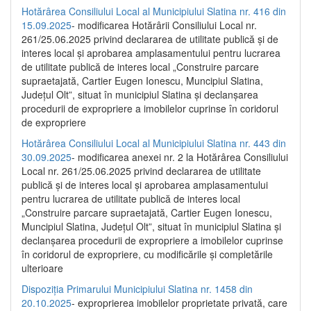
Hotărârea Consiliului Local al Municipiului Slatina nr. 416 din
15.09.2025
- modificarea Hotărârii Consiliului Local nr.
261/25.06.2025 privind declararea de utilitate publică și de
interes local și aprobarea amplasamentului pentru lucrarea
de utilitate publică de interes local „Construire parcare
supraetajată, Cartier Eugen Ionescu, Muncipiul Slatina,
Județul Olt”, situat în municipiul Slatina și declanșarea
procedurii de expropriere a imobilelor cuprinse în coridorul
de expropriere
Hotărârea Consiliului Local al Municipiului Slatina nr. 443 din
30.09.2025
- modificarea anexei nr. 2 la Hotărârea Consiliului
Local nr. 261/25.06.2025 privind declararea de utilitate
publică şi de interes local şi aprobarea amplasamentului
pentru lucrarea de utilitate publică de interes local
„Construire parcare supraetajată, Cartier Eugen Ionescu,
Muncipiul Slatina, Judeţul Olt”, situat în municipiul Slatina şi
declanşarea procedurii de expropriere a imobilelor cuprinse
în coridorul de expropriere, cu modificările şi completările
ulterioare
Dispoziția Primarului Municipiului Slatina nr. 1458 din
20.10.2025
- exproprierea imobilelor proprietate privată, care