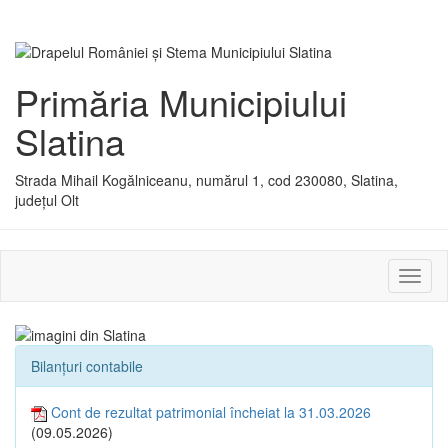
Primăria Municipiului
Slatina
Strada Mihail Kogălniceanu, numărul 1, cod 230080, Slatina,
județul Olt
Activ
sau
dezac
meniu
Bilanțuri contabile
Cont de rezultat patrimonial încheiat la 31.03.2026
(09.05.2026)