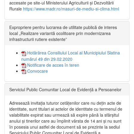
accesate pe site-ul Ministerului Agriculturii și Dezvoltării
Rurale
https://www.madr.ro/masuri-de-mediu-si-clima.html
Expropriere pentru lucrarea de utilitate publică de interes
local „Realizare variantă ocolitoare prin modernizarea
infrastructurii rutiere existente”
Hotărârea Consiliului Local al Municipiului Slatina
numărul 49 din 29.02.2020
Notificare de acces în teren
Convocare
Serviciul Public Comunitar Local de Evidență a Persoanelor
Adresează invitația tuturor cetățenilor care nu dețin acte de
identitate, sunt titulari ai actelor de identitate cu termenul de
valabilitate expirat sau urmează să expire până la sfârșitul
anului și tinerilor care au împlinit vârsta de 14 ani și nu sunt
în posesia unui astfel de document să se prezinte la sediul
Serviciului Public Comunitar Local de Evidență a