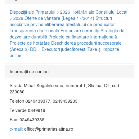
Dispoziţii ale Primarului > 2026
Hotărâri ale Consiliului Local
> 2026
Oferte de vânzare (Legea 17/2014)
Structuri
asociative privind eliberarea atestatului de producător
Transparenţa decizională
Formulare cereri tip
Strategia de
dezvoltare durabilă
Proiecte cu finanţare internaţională
Proiecte de hotărâre
Deschiderea procedurii succesorale
(Anexa 2)
DDI - Executori judecătorești
Taxe şi impozite
online
Informaţii de contact
Strada Mihail Kogălniceanu, numărul 1, Slatina, Olt, cod
230080
Telefon 0249439377, 0249439233
Telverde 0349919
Fax: 0249439336
e-mail:
office@primariaslatina.ro