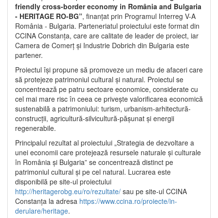
friendly cross-border economy in România and Bulgaria
- HERITAGE RO-BG”
, finanțat prin Programul Interreg V-A
România - Bulgaria. Parteneriatul proiectului este format din
CCINA Constanța, care are calitate de leader de proiect, iar
Camera de Comerț și Industrie Dobrich din Bulgaria este
partener.
Proiectul își propune să promoveze un mediu de afaceri care
să protejeze patrimoniul cultural și natural. Proiectul se
concentrează pe patru sectoare economice, considerate cu
cel mai mare risc în ceea ce privește valorificarea economică
sustenabilă a patrimoniului: turism, urbanism-arhitectură-
construcții, agricultură-silvicultură-pășunat și energii
regenerabile.
Principalul rezultat al proiectului „Strategia de dezvoltare a
unei economii care protejează resursele naturale și culturale
în România și Bulgaria” se concentrează distinct pe
patrimoniul cultural și pe cel natural. Lucrarea este
disponibilă pe site-ul proiectului
http://heritagerobg.eu/ro/rezultate/
sau pe site-ul CCINA
Constanța la adresa
https://www.ccina.ro/proiecte/in-
derulare/heritage
.