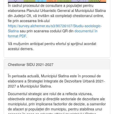
În cadrul procesului de consultare a populaţiei pentru
elaborarea Planului Urbanistic General al Municipiului Slatina
din Județul Olt, vă invităm să completați chestionarul online,
fie prin accesarea link-ului
https://survey.alchemer.eu/s3/90726107/Studiu-sociologic-
Slatina
sau prin scanarea codului QR din
documentul în
format PDF
.
Vă mulţumim anticipat pentru efortul şi sprijinul acordat
acestui demers.
Chestionar SIDU 2021-2027
În perioada actuală, Municipiul Slatina este în procesul de
elaborare a Strategiei Integrate de Dezvoltare Urbană 2021‐
2027 a Municipiului Slatina.
Documentul strategic are rolul de a reflecta viziunea,
obiectivele strategice și direcțiile sectoriale de dezvoltare ale
municipiului, prin implicarea factorilor de decizie, a oamenilor
de afaceri și populației din municipiu, pentru stabilirea unui
consens în ceea ce privește viitorul municipiului Slatina,