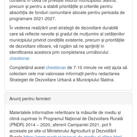
precum și pentru a stabili prioritățile și criteriile pentru
absorbția de fonduri comunitare alocate pentru perioada de
programare 2021-2027.
În vederea realizării unei strategii de dezvoltare durabilă
care să reflecte nevoile și gradul de mulțumire al cetățenilor
municipiului privind condițiile existente, precum și prioritățile
de dezvoltare viitoare, vă rugăm să ne sprijiniți în
identificarea acestora prin completarea următorului
chestionar
Completând acest
chestionar
de 7-10 minute ne veți ajuta să
colectam cele mai valoroase informații pentru redactarea
Strategiei de Dezvoltare Urbană a Municipiului Slatina.
Anunț pentru fermieri
Materialele informative referitoare la măsurile de mediu și
climă cuprinse în Programul Național de Dezvoltare Rurală
(PNDR) 2014 – 2020, aferent Campaniei 2021, pot fi
accesate pe site-ul Ministerului Agriculturii și Dezvoltării
Rurale
https://www.madr.ro/masuri-de-mediu-si-clima.html