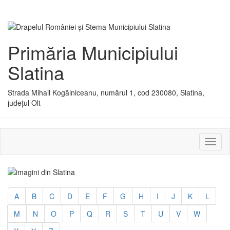
Primăria Municipiului
Slatina
Strada Mihail Kogălniceanu, numărul 1, cod 230080, Slatina,
județul Olt
Activ
sau
dezac
meniu
A
B
C
D
E
F
G
H
I
J
K
L
M
N
O
P
Q
R
S
T
U
V
W