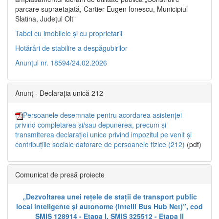
parcare supraetajată, Cartier Eugen Ionescu, Municipiul
Slatina, Județul Olt”
Tabel cu imobilele și cu proprietarii
Hotărâri de stabilire a despăgubirilor
Anunțul nr. 18594/24.02.2026
Anunț - Declarația unică 212
Persoanele desemnate pentru acordarea asistenței
privind completarea și/sau depunerea, precum și
transmiterea declarației unice privind impozitul pe venit și
contribuțiile sociale datorare de persoanele fizice (212)
(pdf)
Comunicat de presă proiecte
„Dezvoltarea unei rețele de stații de transport public
local inteligente și autonome (Intelli Bus Hub Net)”, cod
SMIS 128914 - Etapa I, SMIS 325512 - Etapa II