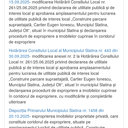
15.09.2025
- modificarea Hotărârii Consiliului Local nr.
261/25.06.2025 privind declararea de utilitate publică și de
interes local și aprobarea amplasamentului pentru lucrarea
de utilitate publică de interes local „Construire parcare
supraetajată, Cartier Eugen Ionescu, Muncipiul Slatina,
Județul Olt”, situat în municipiul Slatina și declanșarea
procedurii de expropriere a imobilelor cuprinse în coridorul
de expropriere
Hotărârea Consiliului Local al Municipiului Slatina nr. 443 din
30.09.2025
- modificarea anexei nr. 2 la Hotărârea Consiliului
Local nr. 261/25.06.2025 privind declararea de utilitate
publică şi de interes local şi aprobarea amplasamentului
pentru lucrarea de utilitate publică de interes local
„Construire parcare supraetajată, Cartier Eugen Ionescu,
Muncipiul Slatina, Judeţul Olt”, situat în municipiul Slatina şi
declanşarea procedurii de expropriere a imobilelor cuprinse
în coridorul de expropriere, cu modificările şi completările
ulterioare
Dispoziția Primarului Municipiului Slatina nr. 1458 din
20.10.2025
- exproprierea imobilelor proprietate privată, care
constituie coridorul de expropriere, situate pe
amplasamentul lucrării de utilitate publică „Construire