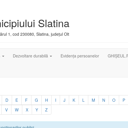
cipiului Slatina
rul 1, cod 230080, Slatina, județul Olt
ș
Dezvoltare durabilă
Evidența persoanelor
GHIȘEUL.
D
E
F
G
H
I
J
K
L
M
N
O
P
V
W
X
Y
Z
uncționarilor publici