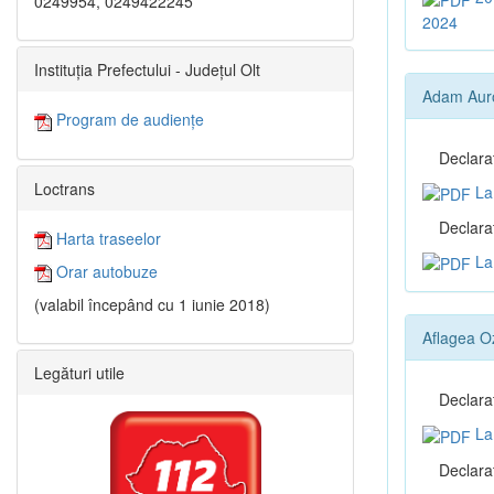
0249954, 0249422245
2024
Instituția Prefectului - Județul Olt
Adam Aur
Program de audiențe
Declara
Loctrans
La 
Declaraţ
Harta traseelor
La 
Orar autobuze
(valabil începând cu 1 iunie 2018)
Aflagea O
Legături utile
Declara
La 
Declaraţ