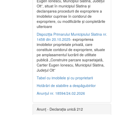
Eugen Ionescu, Muncipiul Slatina, Judeţul
Olt”, situat în municipiul Slatina şi
declanşarea procedurii de expropriere a
imobilelor cuprinse în coridorul de
expropriere, cu modificările şi completările
ulterioare
Dispoziția Primarului Municipiului Slatina nr.
1458 din 20.10.2025
- exproprierea
imobilelor proprietate privată, care
constituie coridorul de expropriere, situate
pe amplasamentul lucrării de utilitate
publică „Construire parcare supraetajată,
Cartier Eugen Ionescu, Municipiul Slatina,
Județul Olt”
Tabel cu imobilele și cu proprietarii
Hotărâri de stabilire a despăgubirilor
Anunțul nr. 18594/24.02.2026
Anunț - Declarația unică 212