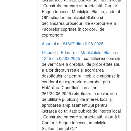
„Construire parcare supraetajată, Cartier
Eugen Ionescu, Municipiul Slatina, Județul
Olt”, situat în municipiul Slatina și
declanșarea procedurii de expropriere a
imobilelor cuprinse în coridorul de
expropriere
Anunțul nr. 81867 din 12.08.2025
Dispoziția Primarului Municipiului Slatina nr.
1245 din 02.09.2025
- constituirea comisiei
de verificare a dreptului de proprietate sau
a altor drepturi reale și acordarea
despăgubirilor pentru imobilele cuprinse în
coridorul de expropriere aprobat prin
Hotărârea Consiliului Local nr.
261/25.06.2025 referitoare la declararea
de utilitate publică și de interes local și
aprobarea amplasamentului pentru
lucrarea de utilitate publică de interes local
„Construire parcare supraetajată, situată în
Cartierul Eugen Ionescu, municipiul
Slatina, județul Olt”