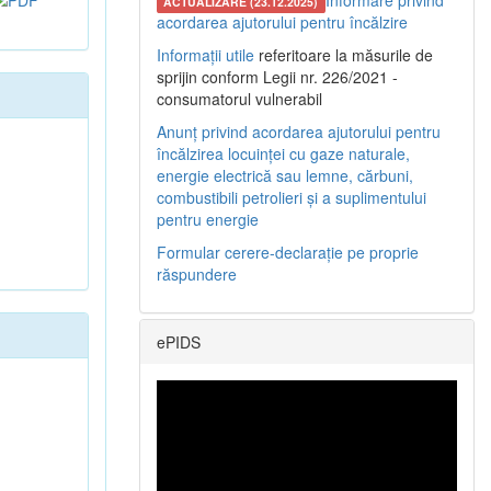
Informare privind
ACTUALIZARE (23.12.2025)
acordarea ajutorului pentru încălzire
Informații utile
referitoare la măsurile de
sprijin conform Legii nr. 226/2021 -
consumatorul vulnerabil
Anunț privind acordarea ajutorului pentru
încălzirea locuinței cu gaze naturale,
energie electrică sau lemne, cărbuni,
combustibili petrolieri și a suplimentului
pentru energie
Formular cerere-declarație pe proprie
răspundere
ePIDS