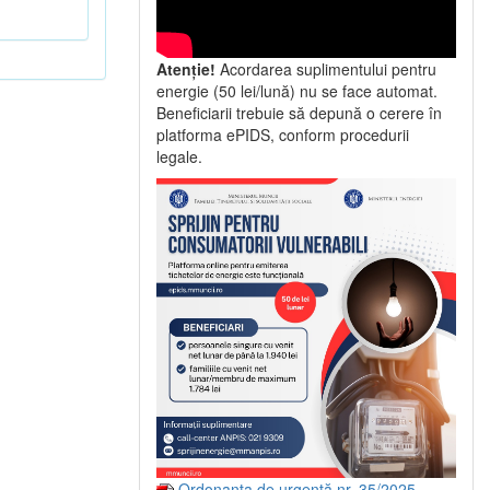
Atenție!
Acordarea suplimentului pentru
energie (50 lei/lună) nu se face automat.
Beneficiarii trebuie să depună o cerere în
platforma ePIDS, conform procedurii
legale.
Ordonanța de urgență nr. 35/2025