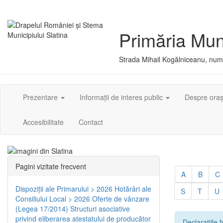
Primăria Muni
Strada Mihail Kogălniceanu, numă
Prezentare
Informații de interes public
Despre ora
Accesibilitate
Contact
Pagini vizitate frecvent
A
B
C
Dispoziţii ale Primarului > 2026
Hotărâri ale
S
T
U
Consiliului Local > 2026
Oferte de vânzare
(Legea 17/2014)
Structuri asociative
privind eliberarea atestatului de producător
Declarațiile f