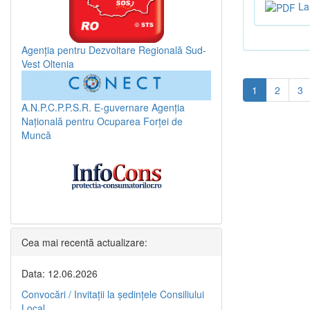
La 
Agenția pentru Dezvoltare Regională Sud-
Vest Oltenia
1
2
3
A.N.P.C.P.P.S.R.
E-guvernare
Agenția
Națională pentru Ocuparea Forței de
Muncă
Cea mai recentă actualizare:
Data: 12.06.2026
Convocări / Invitaţii la şedinţele Consiliului
Local