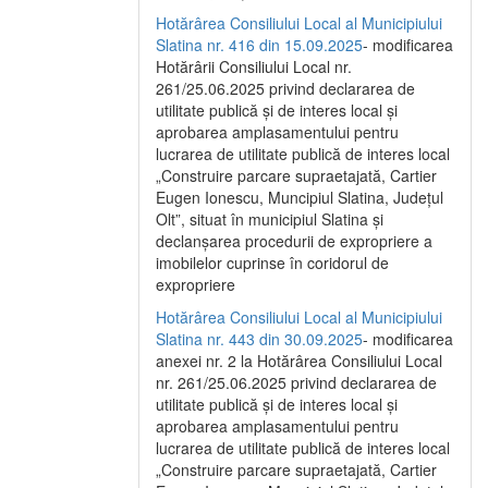
Hotărârea Consiliului Local al Municipiului
Slatina nr. 416 din 15.09.2025
- modificarea
Hotărârii Consiliului Local nr.
261/25.06.2025 privind declararea de
utilitate publică și de interes local și
aprobarea amplasamentului pentru
lucrarea de utilitate publică de interes local
„Construire parcare supraetajată, Cartier
Eugen Ionescu, Muncipiul Slatina, Județul
Olt”, situat în municipiul Slatina și
declanșarea procedurii de expropriere a
imobilelor cuprinse în coridorul de
expropriere
Hotărârea Consiliului Local al Municipiului
Slatina nr. 443 din 30.09.2025
- modificarea
anexei nr. 2 la Hotărârea Consiliului Local
nr. 261/25.06.2025 privind declararea de
utilitate publică şi de interes local şi
aprobarea amplasamentului pentru
lucrarea de utilitate publică de interes local
„Construire parcare supraetajată, Cartier