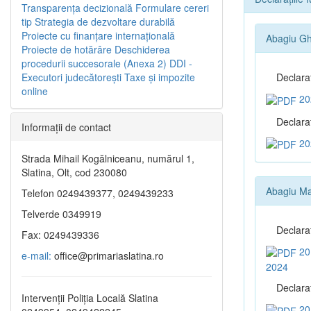
Transparenţa decizională
Formulare cereri
tip
Strategia de dezvoltare durabilă
Proiecte cu finanţare internaţională
Abagiu Gh
Proiecte de hotărâre
Deschiderea
procedurii succesorale (Anexa 2)
DDI -
Executori judecătorești
Taxe şi impozite
Declara
online
20
Declaraţ
Informaţii de contact
20
Strada Mihail Kogălniceanu, numărul 1,
Slatina, Olt, cod 230080
Abagiu Ma
Telefon 0249439377, 0249439233
Telverde 0349919
Declara
Fax: 0249439336
20
e-mail:
office@primariaslatina.ro
2024
Declaraţ
Intervenții Poliția Locală Slatina
20