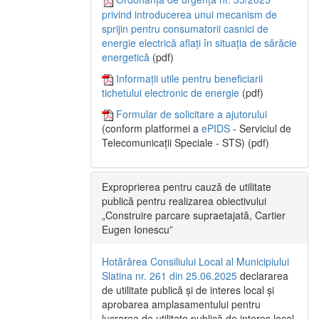
privind introducerea unui mecanism de
sprijin pentru consumatorii casnici de
energie electrică aflați în situația de sărăcie
energetică
(pdf)
Informații utile pentru beneficiarii
tichetului electronic de energie
(pdf)
Formular de solicitare a ajutorului
(conform platformei a
ePIDS
- Serviciul de
Telecomunicații Speciale - STS) (pdf)
Exproprierea pentru cauză de utilitate
publică pentru realizarea obiectivului
„Construire parcare supraetajată, Cartier
Eugen Ionescu”
Hotărârea Consiliului Local al Municipiului
Slatina nr. 261 din 25.06.2025
declararea
de utilitate publică și de interes local și
aprobarea amplasamentului pentru
lucrarea de utilitate publică de interes local