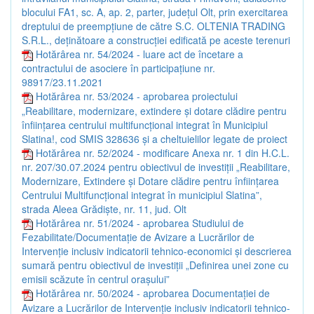
blocului FA1, sc. A, ap. 2, parter, județul Olt, prin exercitarea
dreptului de preempțiune de către S.C. OLTENIA TRADING
S.R.L., deținătoare a construcției edificată pe aceste terenuri
Hotărârea nr. 54/2024 - luare act de încetare a
contractului de asociere în participațiune nr.
98917/23.11.2021
Hotărârea nr. 53/2024 - aprobarea proiectului
„Reabilitare, modernizare, extindere și dotare clădire pentru
înființarea centrului multifuncțional integrat în Municipiul
Slatina!, cod SMIS 328636 și a cheltuielilor legate de proiect
Hotărârea nr. 52/2024 - modificare Anexa nr. 1 din H.C.L.
nr. 207/30.07.2024 pentru obiectivul de investiții „Reabilitare,
Modernizare, Extindere și Dotare clădire pentru înființarea
Centrului Multifuncțional integrat în municipiul Slatina”,
strada Aleea Grădiște, nr. 11, jud. Olt
Hotărârea nr. 51/2024 - aprobarea Studiului de
Fezabilitate/Documentație de Avizare a Lucrărilor de
Intervenție inclusiv indicatorii tehnico-economici și descrierea
sumară pentru obiectivul de investiții „Definirea unei zone cu
emisii scăzute în centrul orașului”
Hotărârea nr. 50/2024 - aprobarea Documentației de
Avizare a Lucrărilor de Intervenție inclusiv indicatorii tehnico-