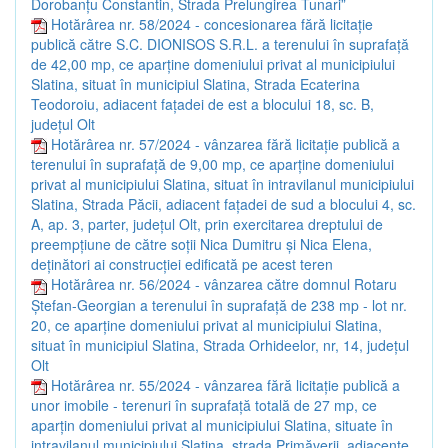
Dorobanțu Constantin, Strada Prelungirea Tunari”
Hotărârea nr. 58/2024 - concesionarea fără licitație
publică către S.C. DIONISOS S.R.L. a terenului în suprafață
de 42,00 mp, ce aparține domeniului privat al municipiului
Slatina, situat în municipiul Slatina, Strada Ecaterina
Teodoroiu, adiacent fațadei de est a blocului 18, sc. B,
județul Olt
Hotărârea nr. 57/2024 - vânzarea fără licitație publică a
terenului în suprafață de 9,00 mp, ce aparține domeniului
privat al municipiului Slatina, situat în intravilanul municipiului
Slatina, Strada Păcii, adiacent fațadei de sud a blocului 4, sc.
A, ap. 3, parter, județul Olt, prin exercitarea dreptului de
preempțiune de către soții Nica Dumitru și Nica Elena,
deținători ai construcției edificată pe acest teren
Hotărârea nr. 56/2024 - vânzarea către domnul Rotaru
Ștefan-Georgian a terenului în suprafață de 238 mp - lot nr.
20, ce aparține domeniului privat al municipiului Slatina,
situat în municipiul Slatina, Strada Orhideelor, nr, 14, județul
Olt
Hotărârea nr. 55/2024 - vânzarea fără licitație publică a
unor imobile - terenuri în suprafață totală de 27 mp, ce
aparțin domeniului privat al municipiului Slatina, situate în
intravilanul municipiului Slatina, strada Primăverii, adiacente