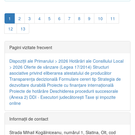
1
2
3
4
5
6
7
8
9
10
11
12
13
Pagini vizitate frecvent
Dispoziţii ale Primarului > 2026
Hotărâri ale Consiliului Local
> 2026
Oferte de vânzare (Legea 17/2014)
Structuri
asociative privind eliberarea atestatului de producător
Transparenţa decizională
Formulare cereri tip
Strategia de
dezvoltare durabilă
Proiecte cu finanţare internaţională
Proiecte de hotărâre
Deschiderea procedurii succesorale
(Anexa 2)
DDI - Executori judecătorești
Taxe şi impozite
online
Informaţii de contact
Strada Mihail Kogălniceanu, numărul 1, Slatina, Olt, cod