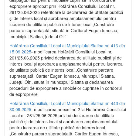
despăgubirilor pentru imobilele cuprinse în coridorul de
expropriere aprobat prin Hotărârea Consiliului Local nr.
261/25.06.2025 referitoare la declararea de utilitate publică
și de interes local și aprobarea amplasamentului pentru
lucrarea de utilitate publică de interes local „Construire
parcare supraetajată, situată în Cartierul Eugen Ionescu,
municipiul Slatina, județul Olt”
Hotărârea Consiliului Local al Municipiului Slatina nr. 416 din
15.09.2025
- modificarea Hotărârii Consiliului Local nr.
261/25.06.2025 privind declararea de utilitate publică și de
interes local și aprobarea amplasamentului pentru lucrarea
de utilitate publică de interes local „Construire parcare
supraetajată, Cartier Eugen Ionescu, Muncipiul Slatina,
Județul Olt”, situat în municipiul Slatina și declanșarea
procedurii de expropriere a imobilelor cuprinse în coridorul
de expropriere
Hotărârea Consiliului Local al Municipiului Slatina nr. 443 din
30.09.2025
- modificarea anexei nr. 2 la Hotărârea Consiliului
Local nr. 261/25.06.2025 privind declararea de utilitate
publică şi de interes local şi aprobarea amplasamentului
pentru lucrarea de utilitate publică de interes local
„Construire parcare supraetajată, Cartier Eugen Ionescu,