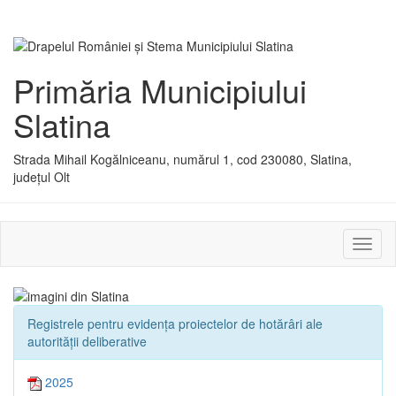
Primăria Municipiului
Slatina
Strada Mihail Kogălniceanu, numărul 1, cod 230080, Slatina,
județul Olt
Activ
sau
dezac
meniu
Registrele pentru evidența proiectelor de hotărâri ale
autorității deliberative
2025