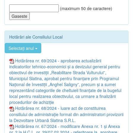
(maximum 50 de caractere)
Hotărâri ale Consiliului Local
Selectați anul
Hotărârea nr. 69/2024 - aprobarea actualizării
indicatorilor tehnico-economici și a devizului general pentru
obiectivul de investiții „Reabilitare Strada Vulturului”,
Municipiul Slatina, aprobat pentru finanțare prin Programul
Național de Investiții „Anghel Saligny”, precum și a sumei
reprezentând categoriile de cheltuieli finanțate de la bugetul
local pentru realizarea obiectivului, ca urmare a finalizării
procedurilor de achiziție
Hotărârea nr. 68/2024 - luare act de constituirea
consiliului de administrație format din administratori provizorii
la Dezvoltare Urbană Slatina S.R.L.
Hotărârea nr. 67/2024 - modificare Anexa nr. 1 și Anexa
nr. 2 la H.C.L. nr. 29/07.02.2024 - referitoare la „aprobare