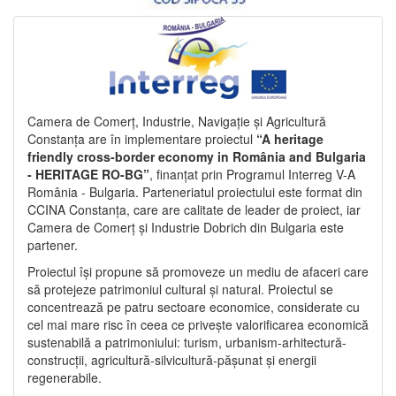
Camera de Comerț, Industrie, Navigație și Agricultură
Constanța are în implementare proiectul
“A heritage
friendly cross-border economy in România and Bulgaria
- HERITAGE RO-BG”
, finanțat prin Programul Interreg V-A
România - Bulgaria. Parteneriatul proiectului este format din
CCINA Constanța, care are calitate de leader de proiect, iar
Camera de Comerț și Industrie Dobrich din Bulgaria este
partener.
Proiectul își propune să promoveze un mediu de afaceri care
să protejeze patrimoniul cultural și natural. Proiectul se
concentrează pe patru sectoare economice, considerate cu
cel mai mare risc în ceea ce privește valorificarea economică
sustenabilă a patrimoniului: turism, urbanism-arhitectură-
construcții, agricultură-silvicultură-pășunat și energii
regenerabile.