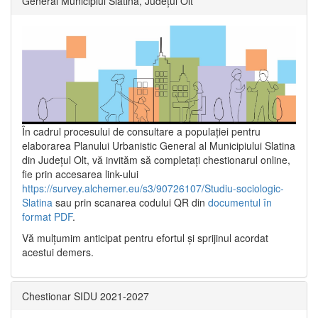
General Municipiul Slatina, Județul Olt”
În cadrul procesului de consultare a populaţiei pentru
elaborarea Planului Urbanistic General al Municipiului Slatina
din Județul Olt, vă invităm să completați chestionarul online,
fie prin accesarea link-ului
https://survey.alchemer.eu/s3/90726107/Studiu-sociologic-
Slatina
sau prin scanarea codului QR din
documentul în
format PDF
.
Vă mulţumim anticipat pentru efortul şi sprijinul acordat
acestui demers.
Chestionar SIDU 2021-2027