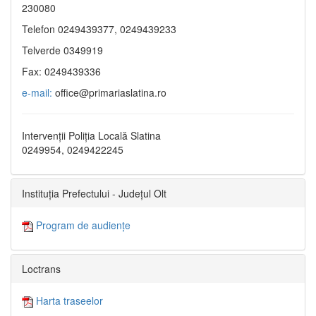
230080
Telefon 0249439377, 0249439233
Telverde 0349919
Fax: 0249439336
e-mail:
office@primariaslatina.ro
Intervenții Poliția Locală Slatina
0249954, 0249422245
Instituția Prefectului - Județul Olt
Program de audiențe
Loctrans
Harta traseelor