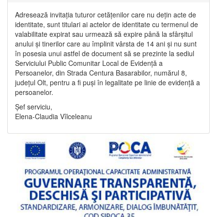
Adresează invitația tuturor cetățenilor care nu dețin acte de
identitate, sunt titulari ai actelor de identitate cu termenul de
valabilitate expirat sau urmează să expire până la sfârșitul
anului și tinerilor care au împlinit vârsta de 14 ani și nu sunt
în posesia unui astfel de document să se prezinte la sediul
Serviciului Public Comunitar Local de Evidență a
Persoanelor, din Strada Centura Basarabilor, numărul 8,
județul Olt, pentru a fi puși în legalitate pe linie de evidență a
persoanelor.
Șef serviciu,
Elena-Claudia Vîlceleanu