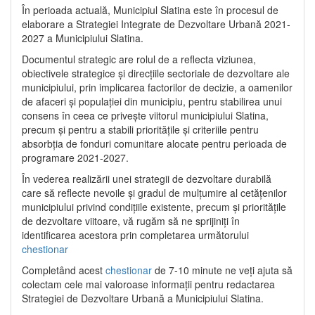
În perioada actuală, Municipiul Slatina este în procesul de
elaborare a Strategiei Integrate de Dezvoltare Urbană 2021‐
2027 a Municipiului Slatina.
Documentul strategic are rolul de a reflecta viziunea,
obiectivele strategice și direcțiile sectoriale de dezvoltare ale
municipiului, prin implicarea factorilor de decizie, a oamenilor
de afaceri și populației din municipiu, pentru stabilirea unui
consens în ceea ce privește viitorul municipiului Slatina,
precum și pentru a stabili prioritățile și criteriile pentru
absorbția de fonduri comunitare alocate pentru perioada de
programare 2021-2027.
În vederea realizării unei strategii de dezvoltare durabilă
care să reflecte nevoile și gradul de mulțumire al cetățenilor
municipiului privind condițiile existente, precum și prioritățile
de dezvoltare viitoare, vă rugăm să ne sprijiniți în
identificarea acestora prin completarea următorului
chestionar
Completând acest
chestionar
de 7-10 minute ne veți ajuta să
colectam cele mai valoroase informații pentru redactarea
Strategiei de Dezvoltare Urbană a Municipiului Slatina.