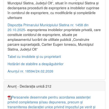
Muncipiul Slatina, Judeţul Olt”, situat în municipiul Slatina şi
declanşarea procedurii de expropriere a imobilelor cuprinse
în coridorul de expropriere, cu modificările şi completările
ulterioare
Dispoziția Primarului Municipiului Slatina nr. 1458 din
20.10.2025
- exproprierea imobilelor proprietate privată, care
constituie coridorul de expropriere, situate pe
amplasamentul lucrării de utilitate publică „Construire
parcare supraetajată, Cartier Eugen Ionescu, Municipiul
Slatina, Județul Olt”
Tabel cu imobilele și cu proprietarii
Hotărâri de stabilire a despăgubirilor
Anunțul nr. 18594/24.02.2026
Anunț - Declarația unică 212
Persoanele desemnate pentru acordarea asistenței
privind completarea și/sau depunerea, precum și
transmiterea declarației unice privind impozitul pe venit și