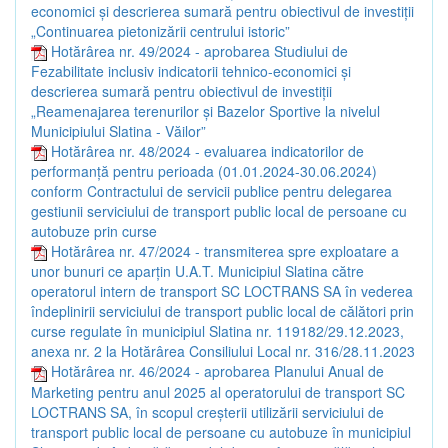
economici și descrierea sumară pentru obiectivul de investiții
„Continuarea pietonizării centrului istoric”
Hotărârea nr. 49/2024 - aprobarea Studiului de
Fezabilitate inclusiv indicatorii tehnico-economici și
descrierea sumară pentru obiectivul de investiții
„Reamenajarea terenurilor și Bazelor Sportive la nivelul
Municipiului Slatina - Văilor”
Hotărârea nr. 48/2024 - evaluarea indicatorilor de
performanță pentru perioada (01.01.2024-30.06.2024)
conform Contractului de servicii publice pentru delegarea
gestiunii serviciului de transport public local de persoane cu
autobuze prin curse
Hotărârea nr. 47/2024 - transmiterea spre exploatare a
unor bunuri ce aparțin U.A.T. Municipiul Slatina către
operatorul intern de transport SC LOCTRANS SA în vederea
îndeplinirii serviciului de transport public local de călători prin
curse regulate în municipiul Slatina nr. 119182/29.12.2023,
anexa nr. 2 la Hotărârea Consiliului Local nr. 316/28.11.2023
Hotărârea nr. 46/2024 - aprobarea Planului Anual de
Marketing pentru anul 2025 al operatorului de transport SC
LOCTRANS SA, în scopul creșterii utilizării serviciului de
transport public local de persoane cu autobuze în municipiul