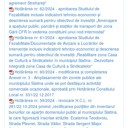
agrement Strehareți”
Hotărârea nr. 62/2024 - aprobarea Studiului de
Fezabilitate inclusiv indicatorii tehnico-economici și
descrierea sumară pentru obiectivul de investiții „Amenajare
a spațiului public, parcării și stațiilor de transport din zona
Gării CFR în vederea constituirii unui nod intermodal”
Hotărârea nr. 61/2024 - aprobarea Studiului de
Fezabilitate/Documentație de Avizare a Lucrărilor de
Intervenție inclusiv indicatorii tehnico-economici și descrierea
sumară pentru obiectivul de investiții „Reabilitare zona Casa
de Cultură a Sindicatelor în municipiul Slatina - Dezvoltare
integrată zona Casa de Cultură a Sindicatelor”
Hotărârea nr. 60/2024 - modificarea și completarea
Anexei nr. 3 - Amplasamente din zonele publice ale
municipiului Slatina unde se pot desfășura activități
comerciale ocazionale, aprobată prin Hotărârea Consiliului
Local nr. 331/22.12.2017
Hotărârea nr. 59/2024 - revocare H.C.L. nr.
281/22.10.2024 privind „rectificarea pozițiilor din inventarul
bunurilor ce aparțin domeniului public al municipiului Slatina,
la care figurează înscrise străzile: Ecaterina Teodoroiu,
Strada Plevnei, Strada Văilor, Strada Sergent Major