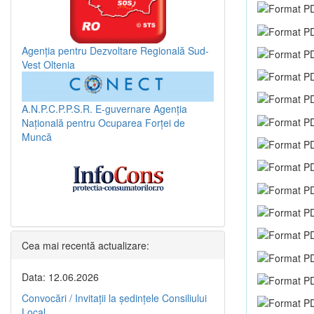
Agenția pentru Dezvoltare Regională Sud-
Vest Oltenia
A.N.P.C.P.P.S.R.
E-guvernare
Agenția
Națională pentru Ocuparea Forței de
Muncă
Cea mai recentă actualizare:
Data: 12.06.2026
Convocări / Invitaţii la şedinţele Consiliului
Local