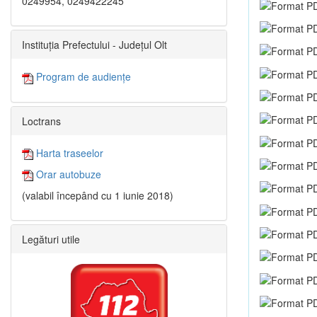
0249954, 0249422245
Instituția Prefectului - Județul Olt
Program de audiențe
Loctrans
Harta traseelor
Orar autobuze
(valabil începând cu 1 iunie 2018)
Legături utile