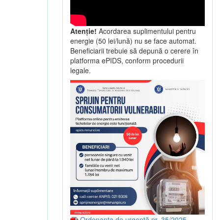
Atenție!
Acordarea suplimentului pentru
energie (50 lei/lună) nu se face automat.
Beneficiarii trebuie să depună o cerere în
platforma ePIDS, conform procedurii
legale.
Ordonanța de urgență nr. 35/2025