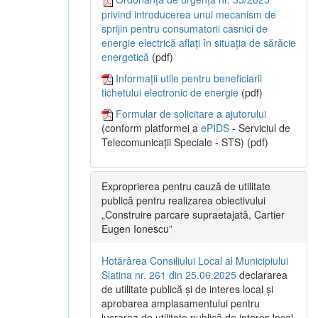
privind introducerea unui mecanism de
sprijin pentru consumatorii casnici de
energie electrică aflați în situația de sărăcie
energetică
(pdf)
Informații utile pentru beneficiarii
tichetului electronic de energie
(pdf)
Formular de solicitare a ajutorului
(conform platformei a
ePIDS
- Serviciul de
Telecomunicații Speciale - STS) (pdf)
Exproprierea pentru cauză de utilitate
publică pentru realizarea obiectivului
„Construire parcare supraetajată, Cartier
Eugen Ionescu”
Hotărârea Consiliului Local al Municipiului
Slatina nr. 261 din 25.06.2025
declararea
de utilitate publică și de interes local și
aprobarea amplasamentului pentru
lucrarea de utilitate publică de interes local