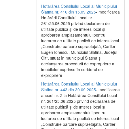
Hotărârea Consiliului Local al Municipiului
Slatina nr. 416 din 15.09.2025
- modificarea
Hotărârii Consiliului Local nr.
261/25.06.2025 privind declararea de
utilitate publică și de interes local și
aprobarea amplasamentului pentru
lucrarea de utilitate publică de interes local
„Construire parcare supraetajată, Cartier
Eugen Ionescu, Muncipiul Slatina, Județul
Olt”, situat în municipiul Slatina și
declanșarea procedurii de expropriere a
imobilelor cuprinse în coridorul de
expropriere
Hotărârea Consiliului Local al Municipiului
Slatina nr. 443 din 30.09.2025
- modificarea
anexei nr. 2 la Hotărârea Consiliului Local
nr. 261/25.06.2025 privind declararea de
utilitate publică şi de interes local şi
aprobarea amplasamentului pentru
lucrarea de utilitate publică de interes local
„Construire parcare supraetajată, Cartier