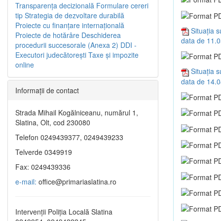
Transparenţa decizională
Formulare cereri
tip
Strategia de dezvoltare durabilă
Proiecte cu finanţare internaţională
Situația 
Proiecte de hotărâre
Deschiderea
data de 11.
procedurii succesorale (Anexa 2)
DDI -
Executori judecătorești
Taxe şi impozite
online
Situația 
data de 14.
Informaţii de contact
Strada Mihail Kogălniceanu, numărul 1,
Slatina, Olt, cod 230080
Telefon 0249439377, 0249439233
Telverde 0349919
Fax: 0249439336
e-mail:
office@primariaslatina.ro
Intervenții Poliția Locală Slatina