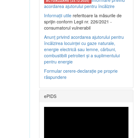
Informare privind
ACTUALIZARE (23.12.2025)
acordarea ajutorului pentru încălzire
Informații utile
referitoare la măsurile de
sprijin conform Legii nr. 226/2021 -
consumatorul vulnerabil
Anunț privind acordarea ajutorului pentru
încălzirea locuinței cu gaze naturale,
energie electrică sau lemne, cărbuni,
combustibili petrolieri și a suplimentului
pentru energie
Formular cerere-declarație pe proprie
răspundere
ePIDS