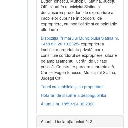
Eugen Ionescu, Muncipiul Slatina, Judeţul
Olt”, situat în municipiul Slatina şi
declanşarea procedurii de expropriere a
imobilelor cuprinse în coridorul de
expropriere, cu modificările şi completările
ulterioare
Dispoziția Primarului Municipiului Slatina nr.
1458 din 20.10.2025
- exproprierea
imobilelor proprietate privată, care
constituie coridorul de expropriere, situate
pe amplasamentul lucrării de utilitate
publică „Construire parcare supraetajată,
Cartier Eugen Ionescu, Municipiul Slatina,
Județul Olt”
Tabel cu imobilele și cu proprietarii
Hotărâri de stabilire a despăgubirilor
Anunțul nr. 18594/24.02.2026
Anunț - Declarația unică 212