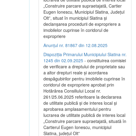
„Construire parcare supraetajată, Cartier
Eugen Ionescu, Municipiul Slatina, Județul
Olt”, situat în municipiul Slatina și
declanșarea procedurii de expropriere a
imobilelor cuprinse în coridorul de
expropriere
Anunțul nr. 81867 din 12.08.2025
Dispoziția Primarului Municipiului Slatina nr.
1245 din 02.09.2025
- constituirea comisiei
de verificare a dreptului de proprietate sau
a altor drepturi reale și acordarea
despăgubirilor pentru imobilele cuprinse în
coridorul de expropriere aprobat prin
Hotărârea Consiliului Local nr.
261/25.06.2025 referitoare la declararea
de utilitate publică și de interes local și
aprobarea amplasamentului pentru
lucrarea de utilitate publică de interes local
„Construire parcare supraetajată, situată în
Cartierul Eugen Ionescu, municipiul
Slatina, județul Olt”