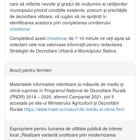
care să reflecte nevoile și gradul de mulțumire al cetățenilor
municipiului privind condițiile existente, precum și prioritățile
de dezvoltare viitoare, vă rugăm să ne sprijiniți în
identificarea acestora prin completarea următorului
chestionar
Completând acest
chestionar
de 7-10 minute ne veți ajuta să
colectam cele mai valoroase informații pentru redactarea
Strategiei de Dezvoltare Urbană a Municipiului Slatina.
Anunț pentru fermieri
Materialele informative referitoare la măsurile de mediu și
climă cuprinse în Programul Național de Dezvoltare Rurală
(PNDR) 2014 – 2020, aferent Campaniei 2021, pot fi
accesate pe site-ul Ministerului Agriculturii și Dezvoltării
Rurale
https://www.madr.ro/masuri-de-mediu-si-clima.html
Expropriere pentru lucrarea de utilitate publică de interes
local „Realizare variantă ocolitoare prin modernizarea