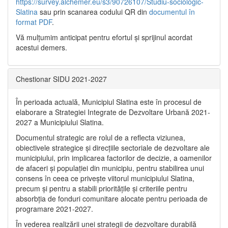
https://survey.alchemer.eu/s3/90726107/Studiu-sociologic-
Slatina
sau prin scanarea codului QR din
documentul în
format PDF
.
Vă mulţumim anticipat pentru efortul şi sprijinul acordat
acestui demers.
Chestionar SIDU 2021-2027
În perioada actuală, Municipiul Slatina este în procesul de
elaborare a Strategiei Integrate de Dezvoltare Urbană 2021‐
2027 a Municipiului Slatina.
Documentul strategic are rolul de a reflecta viziunea,
obiectivele strategice și direcțiile sectoriale de dezvoltare ale
municipiului, prin implicarea factorilor de decizie, a oamenilor
de afaceri și populației din municipiu, pentru stabilirea unui
consens în ceea ce privește viitorul municipiului Slatina,
precum și pentru a stabili prioritățile și criteriile pentru
absorbția de fonduri comunitare alocate pentru perioada de
programare 2021-2027.
În vederea realizării unei strategii de dezvoltare durabilă