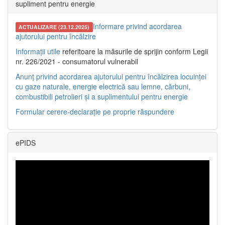
supliment pentru energie
Informare privind acordarea
ACTUALIZARE (23.12.2025)
ajutorului pentru încălzire
Informații utile
referitoare la măsurile de sprijin conform Legii
nr. 226/2021 - consumatorul vulnerabil
Anunț privind acordarea ajutorului pentru încălzirea locuinței
cu gaze naturale, energie electrică sau lemne, cărbuni,
combustibili petrolieri și a suplimentului pentru energie
Formular cerere-declarație pe proprie răspundere
ePIDS