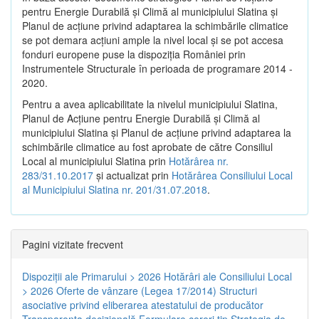
pentru Energie Durabilă şi Climă al municipiului Slatina şi
Planul de acţiune privind adaptarea la schimbările climatice
se pot demara acţiuni ample la nivel local şi se pot accesa
fonduri europene puse la dispoziţia României prin
Instrumentele Structurale în perioada de programare 2014 -
2020.
Pentru a avea aplicabilitate la nivelul municipiului Slatina,
Planul de Acţiune pentru Energie Durabilă şi Climă al
municipiului Slatina şi Planul de acţiune privind adaptarea la
schimbările climatice au fost aprobate de către Consiliul
Local al municipiului Slatina prin
Hotărârea nr.
283/31.10.2017
și actualizat prin
Hotărârea Consiliului Local
al Municipiului Slatina nr. 201/31.07.2018
.
Pagini vizitate frecvent
Dispoziţii ale Primarului > 2026
Hotărâri ale Consiliului Local
> 2026
Oferte de vânzare (Legea 17/2014)
Structuri
asociative privind eliberarea atestatului de producător
Transparenţa decizională
Formulare cereri tip
Strategia de