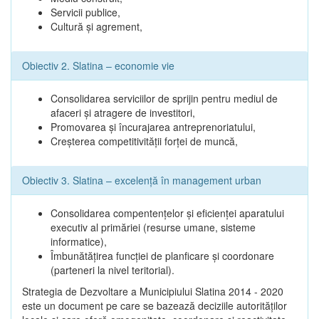
Servicii publice,
Cultură şi agrement,
Obiectiv 2. Slatina – economie vie
Consolidarea serviciilor de sprijin pentru mediul de
afaceri şi atragere de investitori,
Promovarea şi încurajarea antreprenoriatului,
Creşterea competitivităţii forţei de muncă,
Obiectiv 3. Slatina – excelenţă în management urban
Consolidarea compentenţelor şi eficienţei aparatului
executiv al primăriei (resurse umane, sisteme
informatice),
Îmbunătăţirea funcţiei de planficare şi coordonare
(parteneri la nivel teritorial).
Strategia de Dezvoltare a Municipiului Slatina 2014 - 2020
este un document pe care se bazează deciziile autorităţilor