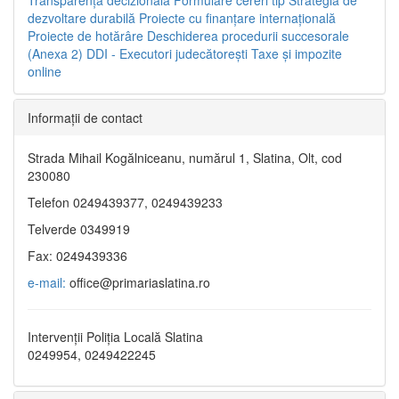
dezvoltare durabilă
Proiecte cu finanţare internaţională
Proiecte de hotărâre
Deschiderea procedurii succesorale
(Anexa 2)
DDI - Executori judecătorești
Taxe şi impozite
online
Informaţii de contact
Strada Mihail Kogălniceanu, numărul 1, Slatina, Olt, cod
230080
Telefon 0249439377, 0249439233
Telverde 0349919
Fax: 0249439336
e-mail:
office@primariaslatina.ro
Intervenții Poliția Locală Slatina
0249954, 0249422245