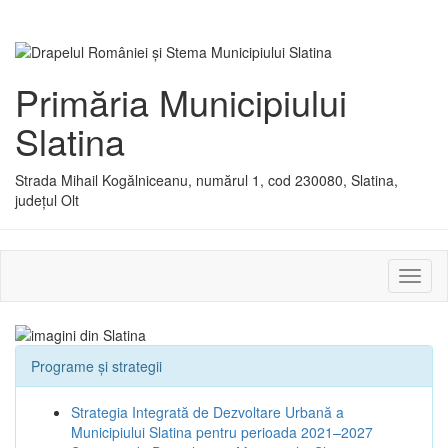
Primăria Municipiului
Slatina
Strada Mihail Kogălniceanu, numărul 1, cod 230080, Slatina,
județul Olt
Activ
sau
dezac
meniu
Programe și strategii
Strategia Integrată de Dezvoltare Urbană a
Municipiului Slatina pentru perioada 2021–2027