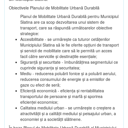
Obiectivele Planului de Mobilitate Urbană Durabilă
Planul de Mobilitate Urbană Durabilă pentru Municipiul
Slatina are ca scop dezvoltarea unui sistem de
transport, care sa răspundă următoarelor obiective
strategice:
Accesibilitate - se urmărește ca tuturor cetățenilor
Municipiului Slatina să le fie oferite opțiuni de transport
și servicii de mobilitate care să le permită un acces
facil către serviciile și destinațiile esențiale;
Siguranță și securitate - îmbunătățirea segmentului ce
cuprinde siguranța și securitatea;
Mediu - reducerea poluării fonice și a poluării aerului,
reducerea consumului de energie și a emisiilor de
gaze cu efect de seră;
Eficiență economică - eficiența și rentabilitatea
transportului de persoane și marfă și sporirea
eficienței economice;
Calitatea mediului urban - se urmărește o creștere a
atractivității și a calității mediului și peisajului urban, a
economiei și a societății slătinene.
În baza Planul de Mobilitate Urbană Durabilă al Municipiului