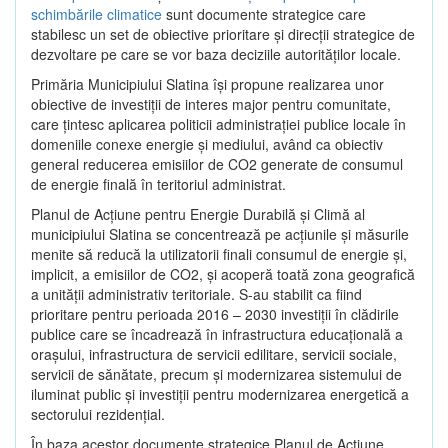
schimbările climatice
sunt documente strategice care
stabilesc un set de obiective prioritare şi direcţii strategice de
dezvoltare pe care se vor baza deciziile autorităţilor locale.
Primăria Municipiului Slatina îşi propune realizarea unor
obiective de investiţii de interes major pentru comunitate,
care ţintesc aplicarea politicii administraţiei publice locale în
domeniile conexe energie şi mediului, având ca obiectiv
general reducerea emisiilor de CO2 generate de consumul
de energie finală în teritoriul administrat.
Planul de Acţiune pentru Energie Durabilă şi Climă al
municipiului Slatina se concentrează pe acţiunile şi măsurile
menite să reducă la utilizatorii finali consumul de energie şi,
implicit, a emisiilor de CO2, şi acoperă toată zona geografică
a unităţii administrativ teritoriale. S-au stabilit ca fiind
prioritare pentru perioada 2016 – 2030 investiţii în clădirile
publice care se încadrează în infrastructura educaţională a
oraşului, infrastructura de servicii edilitare, servicii sociale,
servicii de sănătate, precum şi modernizarea sistemului de
iluminat public şi investiţii pentru modernizarea energetică a
sectorului rezidenţial.
În baza acestor documente strategice Planul de Acţiune