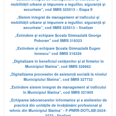
mobilității urbane și impunere a regulilor, siguranță și
securitate”, cod SMIS 325513 – Etapa II
„Sistem integrat de management al traficului și
mobilității urbane și impunere a regulilor, siguranță și
securitate”, cod SMIS 325513 – finalizat
„Extindere și echipare Școala Gimnazială George
Poboran” cod SMIS 318323
„Extindere și echipare Școala Gimnazială Eugen
Ionescu” cod SMIS 318326
„Digitalizare în beneficiul cetățenilor și al firmelor în
Municipiul Slatina”, cod SMIS 326662
„Digitalizarea proceselor de asistență socială la nivelul
Municipiului Slatina”, cod SMIS 327732
„Extindere sistem integrat de management al traficului
în Municipiul Slatina”, cod SMIS 321905
„Echiparea laboratoarelor informatice și a atelierelor de
practică din unitățile de învățământ profesional și
tehnic din Municipiul Slatina” - F-PNRR-DOTLAB-2024-
0273 - finalizat