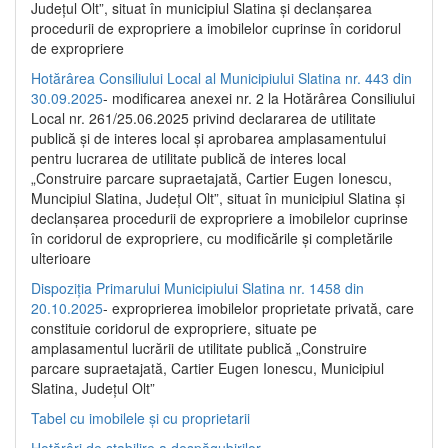
Județul Olt”, situat în municipiul Slatina și declanșarea
procedurii de expropriere a imobilelor cuprinse în coridorul
de expropriere
Hotărârea Consiliului Local al Municipiului Slatina nr. 443 din
30.09.2025
- modificarea anexei nr. 2 la Hotărârea Consiliului
Local nr. 261/25.06.2025 privind declararea de utilitate
publică şi de interes local şi aprobarea amplasamentului
pentru lucrarea de utilitate publică de interes local
„Construire parcare supraetajată, Cartier Eugen Ionescu,
Muncipiul Slatina, Judeţul Olt”, situat în municipiul Slatina şi
declanşarea procedurii de expropriere a imobilelor cuprinse
în coridorul de expropriere, cu modificările şi completările
ulterioare
Dispoziția Primarului Municipiului Slatina nr. 1458 din
20.10.2025
- exproprierea imobilelor proprietate privată, care
constituie coridorul de expropriere, situate pe
amplasamentul lucrării de utilitate publică „Construire
parcare supraetajată, Cartier Eugen Ionescu, Municipiul
Slatina, Județul Olt”
Tabel cu imobilele și cu proprietarii
Hotărâri de stabilire a despăgubirilor