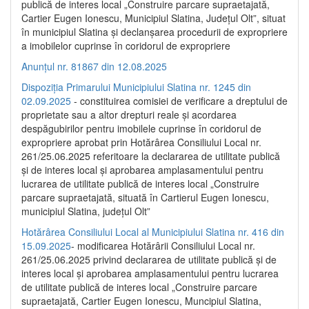
publică de interes local „Construire parcare supraetajată,
Cartier Eugen Ionescu, Municipiul Slatina, Județul Olt”, situat
în municipiul Slatina și declanșarea procedurii de expropriere
a imobilelor cuprinse în coridorul de expropriere
Anunțul nr. 81867 din 12.08.2025
Dispoziția Primarului Municipiului Slatina nr. 1245 din
02.09.2025
- constituirea comisiei de verificare a dreptului de
proprietate sau a altor drepturi reale și acordarea
despăgubirilor pentru imobilele cuprinse în coridorul de
expropriere aprobat prin Hotărârea Consiliului Local nr.
261/25.06.2025 referitoare la declararea de utilitate publică
și de interes local și aprobarea amplasamentului pentru
lucrarea de utilitate publică de interes local „Construire
parcare supraetajată, situată în Cartierul Eugen Ionescu,
municipiul Slatina, județul Olt”
Hotărârea Consiliului Local al Municipiului Slatina nr. 416 din
15.09.2025
- modificarea Hotărârii Consiliului Local nr.
261/25.06.2025 privind declararea de utilitate publică și de
interes local și aprobarea amplasamentului pentru lucrarea
de utilitate publică de interes local „Construire parcare
supraetajată, Cartier Eugen Ionescu, Muncipiul Slatina,