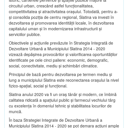
circuitul urban, crescând astfel funcţionalitatea,
competitivitatea şi atractivitatea oraşului. Totodată, pentru a-
şi consolida poziţia de centru regional, Slatina va investi în
dezvoltarea şi promovarea identităţii locale, în dezvoltarea
capitalului uman şi în modernizarea infrastructurii şi
serviciilor publice.
Obiectivele şi acţiunile prevăzute în Strategia Integrată de
Dezvoltare Urbană a Municipiului Slatina 2014 - 2020
vizează depășirea provocărilor şi valorificarea oportunităţilor
identificate pe cele cinci paliere: economic, demografic,
social, conectivitate, mediu şi schimbări climatice.
Principiul de bază pentru dezvoltarea pe termen mediu şi
lung a municipiului Slatina este reconectarea oraşului la nivel
fizico-spaţial, social şi funcţional.
Slatina anului 2020 va fi un oraş tânăr şi modern, ce îmbină
calitatea ridicată a spaţiului public şi farmecul vechiului târg
cu excelenţa în domeniul tehnic şi stabilitatea locurilor de
muncă.
În baza Strategiei Integrate de Dezvoltare Urbană a
Municipiului Slatina 2014 - 2020 se pot demara acţiuni ample