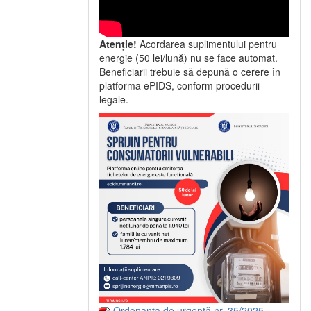
Atenție!
Acordarea suplimentului pentru
energie (50 lei/lună) nu se face automat.
Beneficiarii trebuie să depună o cerere în
platforma ePIDS, conform procedurii
legale.
Ordonanța de urgență nr. 35/2025