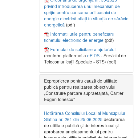
privind introducerea unui mecanism de
sprijin pentru consumatorii casnici de
energie electrică aflați în situația de sărăcie
energetică
(pdf)
Informații utile pentru beneficiarii
tichetului electronic de energie
(pdf)
Formular de solicitare a ajutorului
(conform platformei a
ePIDS
- Serviciul de
Telecomunicații Speciale - STS) (pdf)
Exproprierea pentru cauză de utilitate
publică pentru realizarea obiectivului
„Construire parcare supraetajată, Cartier
Eugen Ionescu”
Hotărârea Consiliului Local al Municipiului
Slatina nr. 261 din 25.06.2025
declararea
de utilitate publică și de interes local și
aprobarea amplasamentului pentru
lucrarea de utilitate publică de interes local