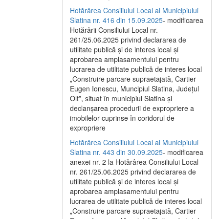
Hotărârea Consiliului Local al Municipiului
Slatina nr. 416 din 15.09.2025
- modificarea
Hotărârii Consiliului Local nr.
261/25.06.2025 privind declararea de
utilitate publică și de interes local și
aprobarea amplasamentului pentru
lucrarea de utilitate publică de interes local
„Construire parcare supraetajată, Cartier
Eugen Ionescu, Muncipiul Slatina, Județul
Olt”, situat în municipiul Slatina și
declanșarea procedurii de expropriere a
imobilelor cuprinse în coridorul de
expropriere
Hotărârea Consiliului Local al Municipiului
Slatina nr. 443 din 30.09.2025
- modificarea
anexei nr. 2 la Hotărârea Consiliului Local
nr. 261/25.06.2025 privind declararea de
utilitate publică şi de interes local şi
aprobarea amplasamentului pentru
lucrarea de utilitate publică de interes local
„Construire parcare supraetajată, Cartier