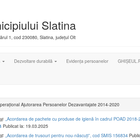
cipiului Slatina
rul 1, cod 230080, Slatina, județul Olt
ș
Dezvoltare durabilă
Evidența persoanelor
GHIȘEUL.
perațional Ajutorarea Persoanelor Dezavantajate 2014-2020
„Acordarea de pachete cu produse de igienă în cadrul POAD 2018-
4
Publicat la: 19.03.2025
„Acordarea de trusouri pentru nou-născuți”, cod SMIS 156834
Public