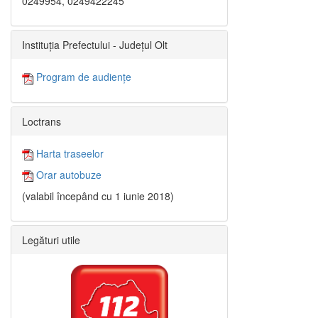
0249954, 0249422245
Instituția Prefectului - Județul Olt
Program de audiențe
Loctrans
Harta traseelor
Orar autobuze
(valabil începând cu 1 iunie 2018)
Legături utile