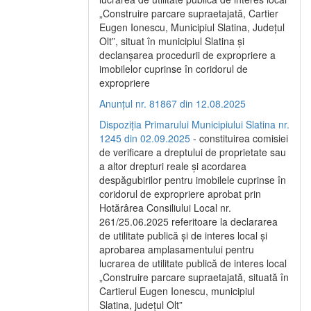
„Construire parcare supraetajată, Cartier
Eugen Ionescu, Municipiul Slatina, Județul
Olt”, situat în municipiul Slatina și
declanșarea procedurii de expropriere a
imobilelor cuprinse în coridorul de
expropriere
Anunțul nr. 81867 din 12.08.2025
Dispoziția Primarului Municipiului Slatina nr.
1245 din 02.09.2025
- constituirea comisiei
de verificare a dreptului de proprietate sau
a altor drepturi reale și acordarea
despăgubirilor pentru imobilele cuprinse în
coridorul de expropriere aprobat prin
Hotărârea Consiliului Local nr.
261/25.06.2025 referitoare la declararea
de utilitate publică și de interes local și
aprobarea amplasamentului pentru
lucrarea de utilitate publică de interes local
„Construire parcare supraetajată, situată în
Cartierul Eugen Ionescu, municipiul
Slatina, județul Olt”