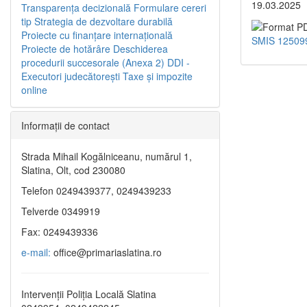
19.03.2025
Transparenţa decizională
Formulare cereri
tip
Strategia de dezvoltare durabilă
Proiecte cu finanţare internaţională
SMIS 12509
Proiecte de hotărâre
Deschiderea
procedurii succesorale (Anexa 2)
DDI -
Executori judecătorești
Taxe şi impozite
online
Informaţii de contact
Strada Mihail Kogălniceanu, numărul 1,
Slatina, Olt, cod 230080
Telefon 0249439377, 0249439233
Telverde 0349919
Fax: 0249439336
e-mail:
office@primariaslatina.ro
Intervenții Poliția Locală Slatina