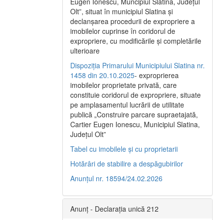
Eugen Ionescu, Muncipiul Slatina, Judeţul
Olt”, situat în municipiul Slatina şi
declanşarea procedurii de expropriere a
imobilelor cuprinse în coridorul de
expropriere, cu modificările şi completările
ulterioare
Dispoziția Primarului Municipiului Slatina nr.
1458 din 20.10.2025
- exproprierea
imobilelor proprietate privată, care
constituie coridorul de expropriere, situate
pe amplasamentul lucrării de utilitate
publică „Construire parcare supraetajată,
Cartier Eugen Ionescu, Municipiul Slatina,
Județul Olt”
Tabel cu imobilele și cu proprietarii
Hotărâri de stabilire a despăgubirilor
Anunțul nr. 18594/24.02.2026
Anunț - Declarația unică 212