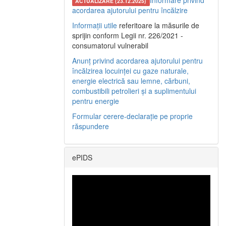
Informare privind
ACTUALIZARE (23.12.2025)
acordarea ajutorului pentru încălzire
Informații utile
referitoare la măsurile de
sprijin conform Legii nr. 226/2021 -
consumatorul vulnerabil
Anunț privind acordarea ajutorului pentru
încălzirea locuinței cu gaze naturale,
energie electrică sau lemne, cărbuni,
combustibili petrolieri și a suplimentului
pentru energie
Formular cerere-declarație pe proprie
răspundere
ePIDS