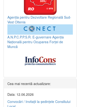
Agenția pentru Dezvoltare Regională Sud-
Vest Oltenia
A.N.P.C.P.P.S.R.
E-guvernare
Agenția
Națională pentru Ocuparea Forței de
Muncă
Cea mai recentă actualizare:
Data: 12.06.2026
Convocări / Invitaţii la şedinţele Consiliului
Local