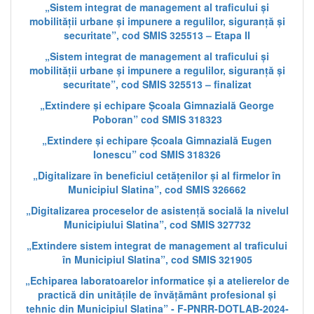
„Sistem integrat de management al traficului și
mobilității urbane și impunere a regulilor, siguranță și
securitate”, cod SMIS 325513 – Etapa II
„Sistem integrat de management al traficului și
mobilității urbane și impunere a regulilor, siguranță și
securitate”, cod SMIS 325513 – finalizat
„Extindere și echipare Școala Gimnazială George
Poboran” cod SMIS 318323
„Extindere și echipare Școala Gimnazială Eugen
Ionescu” cod SMIS 318326
„Digitalizare în beneficiul cetățenilor și al firmelor în
Municipiul Slatina”, cod SMIS 326662
„Digitalizarea proceselor de asistență socială la nivelul
Municipiului Slatina”, cod SMIS 327732
„Extindere sistem integrat de management al traficului
în Municipiul Slatina”, cod SMIS 321905
„Echiparea laboratoarelor informatice și a atelierelor de
practică din unitățile de învățământ profesional și
tehnic din Municipiul Slatina” - F-PNRR-DOTLAB-2024-