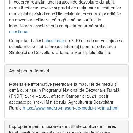
În vederea realizării unei strategii de dezvoltare durabilă
care să reflecte nevoile și gradul de mulțumire al cetățenilor
municipiului privind condițiile existente, precum și prioritățile
de dezvoltare viitoare, vă rugăm să ne sprijiniți în
identificarea acestora prin completarea următorului
chestionar
Completând acest
chestionar
de 7-10 minute ne veți ajuta să
colectam cele mai valoroase informații pentru redactarea
Strategiei de Dezvoltare Urbană a Municipiului Slatina.
Anunț pentru fermieri
Materialele informative referitoare la măsurile de mediu și
climă cuprinse în Programul Național de Dezvoltare Rurală
(PNDR) 2014 – 2020, aferent Campaniei 2021, pot fi
accesate pe site-ul Ministerului Agriculturii și Dezvoltării
Rurale
https://www.madr.ro/masuri-de-mediu-si-clima.html
Expropriere pentru lucrarea de utilitate publică de interes
local „Realizare variantă ocolitoare prin modernizarea