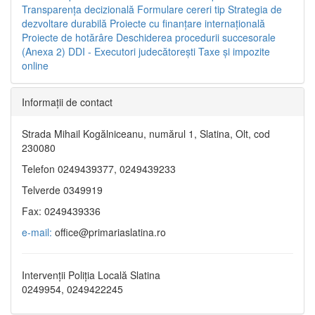
Transparenţa decizională
Formulare cereri tip
Strategia de
dezvoltare durabilă
Proiecte cu finanţare internaţională
Proiecte de hotărâre
Deschiderea procedurii succesorale
(Anexa 2)
DDI - Executori judecătorești
Taxe şi impozite
online
Informaţii de contact
Strada Mihail Kogălniceanu, numărul 1, Slatina, Olt, cod
230080
Telefon 0249439377, 0249439233
Telverde 0349919
Fax: 0249439336
e-mail:
office@primariaslatina.ro
Intervenții Poliția Locală Slatina
0249954, 0249422245