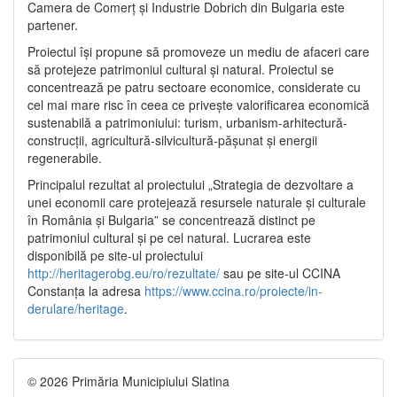
Camera de Comerț și Industrie Dobrich din Bulgaria este
partener.
Proiectul își propune să promoveze un mediu de afaceri care
să protejeze patrimoniul cultural și natural. Proiectul se
concentrează pe patru sectoare economice, considerate cu
cel mai mare risc în ceea ce privește valorificarea economică
sustenabilă a patrimoniului: turism, urbanism-arhitectură-
construcții, agricultură-silvicultură-pășunat și energii
regenerabile.
Principalul rezultat al proiectului „Strategia de dezvoltare a
unei economii care protejează resursele naturale și culturale
în România și Bulgaria” se concentrează distinct pe
patrimoniul cultural și pe cel natural. Lucrarea este
disponibilă pe site-ul proiectului
http://heritagerobg.eu/ro/rezultate/
sau pe site-ul CCINA
Constanța la adresa
https://www.ccina.ro/proiecte/in-
derulare/heritage
.
© 2026 Primăria Municipiului Slatina