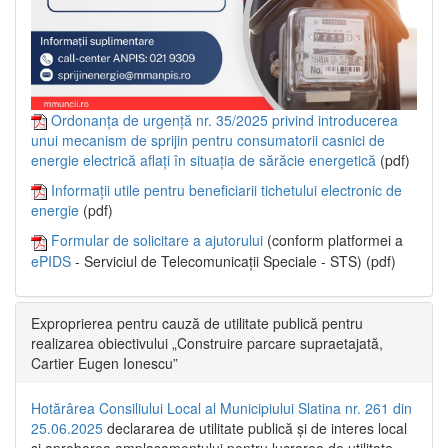
Ordonanța de urgență nr. 35/2025 privind introducerea
unui mecanism de sprijin pentru consumatorii casnici de
energie electrică aflați în situația de sărăcie energetică
(pdf)
Informații utile pentru beneficiarii tichetului electronic de
energie
(pdf)
Formular de solicitare a ajutorului
(conform platformei a
ePIDS
- Serviciul de Telecomunicații Speciale - STS) (pdf)
Exproprierea pentru cauză de utilitate publică pentru
realizarea obiectivului „Construire parcare supraetajată,
Cartier Eugen Ionescu”
Hotărârea Consiliului Local al Municipiului Slatina nr. 261 din
25.06.2025
declararea de utilitate publică și de interes local
și aprobarea amplasamentului pentru lucrarea de utilitate