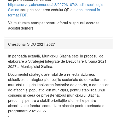
https://survey.alchemer.eu/s3/90726107/Studiu-sociologic-
Slatina
sau prin scanarea codului QR din
documentul în
format PDF
.
Vă mulţumim anticipat pentru efortul şi sprijinul acordat
acestui demers.
Chestionar SIDU 2021-2027
În perioada actuală, Municipiul Slatina este în procesul de
elaborare a Strategiei Integrate de Dezvoltare Urbană 2021‐
2027 a Municipiului Slatina.
Documentul strategic are rolul de a reflecta viziunea,
obiectivele strategice și direcțiile sectoriale de dezvoltare ale
municipiului, prin implicarea factorilor de decizie, a oamenilor
de afaceri și populației din municipiu, pentru stabilirea unui
consens în ceea ce privește viitorul municipiului Slatina,
precum și pentru a stabili prioritățile și criteriile pentru
absorbția de fonduri comunitare alocate pentru perioada de
programare 2021-2027.