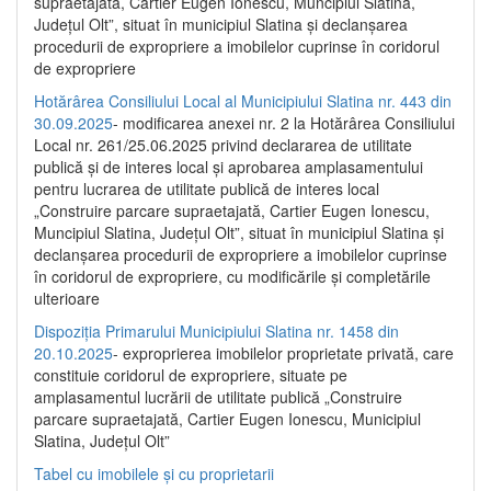
supraetajată, Cartier Eugen Ionescu, Muncipiul Slatina,
Județul Olt”, situat în municipiul Slatina și declanșarea
procedurii de expropriere a imobilelor cuprinse în coridorul
de expropriere
Hotărârea Consiliului Local al Municipiului Slatina nr. 443 din
30.09.2025
- modificarea anexei nr. 2 la Hotărârea Consiliului
Local nr. 261/25.06.2025 privind declararea de utilitate
publică şi de interes local şi aprobarea amplasamentului
pentru lucrarea de utilitate publică de interes local
„Construire parcare supraetajată, Cartier Eugen Ionescu,
Muncipiul Slatina, Judeţul Olt”, situat în municipiul Slatina şi
declanşarea procedurii de expropriere a imobilelor cuprinse
în coridorul de expropriere, cu modificările şi completările
ulterioare
Dispoziția Primarului Municipiului Slatina nr. 1458 din
20.10.2025
- exproprierea imobilelor proprietate privată, care
constituie coridorul de expropriere, situate pe
amplasamentul lucrării de utilitate publică „Construire
parcare supraetajată, Cartier Eugen Ionescu, Municipiul
Slatina, Județul Olt”
Tabel cu imobilele și cu proprietarii