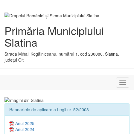
Primăria Municipiului
Slatina
Strada Mihail Kogălniceanu, numărul 1, cod 230080, Slatina,
județul Olt
Activ
sau
dezac
meniu
Rapoartele de aplicare a Legii nr. 52/2003
Anul 2025
Anul 2024