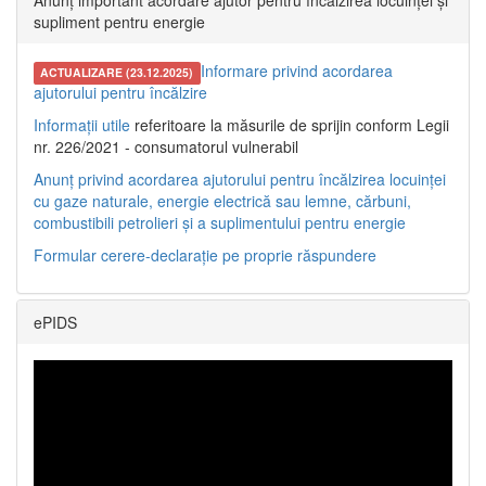
Anunț important acordare ajutor pentru încălzirea locuinței și
supliment pentru energie
Informare privind acordarea
ACTUALIZARE (23.12.2025)
ajutorului pentru încălzire
Informații utile
referitoare la măsurile de sprijin conform Legii
nr. 226/2021 - consumatorul vulnerabil
Anunț privind acordarea ajutorului pentru încălzirea locuinței
cu gaze naturale, energie electrică sau lemne, cărbuni,
combustibili petrolieri și a suplimentului pentru energie
Formular cerere-declarație pe proprie răspundere
ePIDS