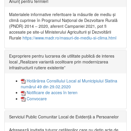
Anunț pentru fermieri
Materialele informative referitoare la măsurile de mediu și
climă cuprinse în Programul Național de Dezvoltare Rurală
(PNDR) 2014 – 2020, aferent Campaniei 2021, pot fi
accesate pe site-ul Ministerului Agriculturii și Dezvoltării
Rurale
https://www.madr.ro/masuri-de-mediu-si-clima.html
Expropriere pentru lucrarea de utilitate publică de interes
local „Realizare variantă ocolitoare prin modernizarea
infrastructurii rutiere existente”
Hotărârea Consiliului Local al Municipiului Slatina
numărul 49 din 29.02.2020
Notificare de acces în teren
Convocare
Serviciul Public Comunitar Local de Evidență a Persoanelor
Adresează invitația tuturor cetățenilor care nu dețin acte de