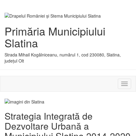
Primăria Municipiului
Slatina
Strada Mihail Kogălniceanu, numărul 1, cod 230080, Slatina,
județul Olt
Activ
sau
dezac
meniu
Strategia Integrată de
Dezvoltare Urbană a
Municipiului Slatina 2014-2020