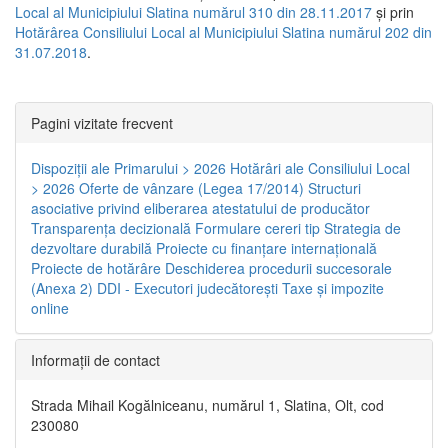
Local al Municipiului Slatina numărul 310 din 28.11.2017
și prin
Hotărârea Consiliului Local al Municipiului Slatina numărul 202 din
31.07.2018
.
Pagini vizitate frecvent
Dispoziţii ale Primarului > 2026
Hotărâri ale Consiliului Local
> 2026
Oferte de vânzare (Legea 17/2014)
Structuri
asociative privind eliberarea atestatului de producător
Transparenţa decizională
Formulare cereri tip
Strategia de
dezvoltare durabilă
Proiecte cu finanţare internaţională
Proiecte de hotărâre
Deschiderea procedurii succesorale
(Anexa 2)
DDI - Executori judecătorești
Taxe şi impozite
online
Informaţii de contact
Strada Mihail Kogălniceanu, numărul 1, Slatina, Olt, cod
230080