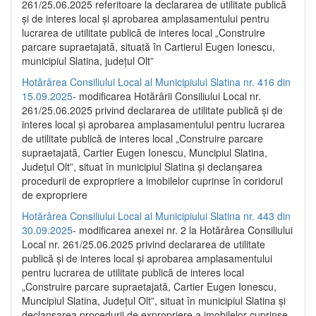
261/25.06.2025 referitoare la declararea de utilitate publică
și de interes local și aprobarea amplasamentului pentru
lucrarea de utilitate publică de interes local „Construire
parcare supraetajată, situată în Cartierul Eugen Ionescu,
municipiul Slatina, județul Olt”
Hotărârea Consiliului Local al Municipiului Slatina nr. 416 din
15.09.2025
- modificarea Hotărârii Consiliului Local nr.
261/25.06.2025 privind declararea de utilitate publică și de
interes local și aprobarea amplasamentului pentru lucrarea
de utilitate publică de interes local „Construire parcare
supraetajată, Cartier Eugen Ionescu, Muncipiul Slatina,
Județul Olt”, situat în municipiul Slatina și declanșarea
procedurii de expropriere a imobilelor cuprinse în coridorul
de expropriere
Hotărârea Consiliului Local al Municipiului Slatina nr. 443 din
30.09.2025
- modificarea anexei nr. 2 la Hotărârea Consiliului
Local nr. 261/25.06.2025 privind declararea de utilitate
publică şi de interes local şi aprobarea amplasamentului
pentru lucrarea de utilitate publică de interes local
„Construire parcare supraetajată, Cartier Eugen Ionescu,
Muncipiul Slatina, Judeţul Olt”, situat în municipiul Slatina şi
declanşarea procedurii de expropriere a imobilelor cuprinse