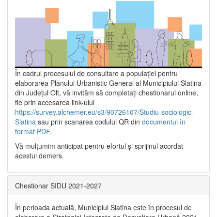
În cadrul procesului de consultare a populaţiei pentru
elaborarea Planului Urbanistic General al Municipiului Slatina
din Județul Olt, vă invităm să completați chestionarul online,
fie prin accesarea link-ului
https://survey.alchemer.eu/s3/90726107/Studiu-sociologic-
Slatina
sau prin scanarea codului QR din
documentul în
format PDF
.
Vă mulţumim anticipat pentru efortul şi sprijinul acordat
acestui demers.
Chestionar SIDU 2021-2027
În perioada actuală, Municipiul Slatina este în procesul de
elaborare a Strategiei Integrate de Dezvoltare Urbană 2021‐