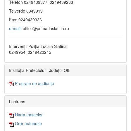
Telefon 0249439377, 0249439233
Telverde 0349919
Fax: 0249439336
e-mail:
office@primariaslatina.ro
Intervenții Poliția Locală Slatina
0249954, 0249422245
Instituția Prefectului - Județul Olt
Program de audiențe
Loctrans
Harta traseelor
Orar autobuze