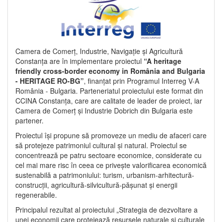
Camera de Comerț, Industrie, Navigație și Agricultură
Constanța are în implementare proiectul
“A heritage
friendly cross-border economy in România and Bulgaria
- HERITAGE RO-BG”
, finanțat prin Programul Interreg V-A
România - Bulgaria. Parteneriatul proiectului este format din
CCINA Constanța, care are calitate de leader de proiect, iar
Camera de Comerț și Industrie Dobrich din Bulgaria este
partener.
Proiectul își propune să promoveze un mediu de afaceri care
să protejeze patrimoniul cultural și natural. Proiectul se
concentrează pe patru sectoare economice, considerate cu
cel mai mare risc în ceea ce privește valorificarea economică
sustenabilă a patrimoniului: turism, urbanism-arhitectură-
construcții, agricultură-silvicultură-pășunat și energii
regenerabile.
Principalul rezultat al proiectului „Strategia de dezvoltare a
unei economii care protejează resursele naturale și culturale