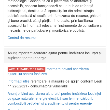
metodologic. Concepută ca o platformă colaborativă și
accesibilă, aceasta funcționează ca un hub de referință
bidirecțional, destinat atât specialiștilor din administrația
publică centrală și locală, prin furnizarea de resurse, ghiduri
și bune practici, cât și părților interesate, prin facilitarea
accesului la informații relevante, instrumente de consultare și
mecanisme de participare și monitorizare publică.
Centrul de resurse
Anunț important acordare ajutor pentru încălzirea locuinței și
supliment pentru energie
Informare privind acordarea
ACTUALIZARE (23.12.2025)
ajutorului pentru încălzire
Informații utile
referitoare la măsurile de sprijin conform Legii
nr. 226/2021 - consumatorul vulnerabil
Anunț privind acordarea ajutorului pentru încălzirea locuinței
cu gaze naturale, energie electrică sau lemne, cărbuni,
combustibili petrolieri și a suplimentului pentru energie