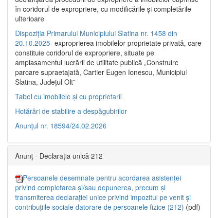
în coridorul de expropriere, cu modificările şi completările
ulterioare
Dispoziția Primarului Municipiului Slatina nr. 1458 din
20.10.2025
- exproprierea imobilelor proprietate privată, care
constituie coridorul de expropriere, situate pe
amplasamentul lucrării de utilitate publică „Construire
parcare supraetajată, Cartier Eugen Ionescu, Municipiul
Slatina, Județul Olt”
Tabel cu imobilele și cu proprietarii
Hotărâri de stabilire a despăgubirilor
Anunțul nr. 18594/24.02.2026
Anunț - Declarația unică 212
Persoanele desemnate pentru acordarea asistenței
privind completarea și/sau depunerea, precum și
transmiterea declarației unice privind impozitul pe venit și
contribuțiile sociale datorare de persoanele fizice (212)
(pdf)