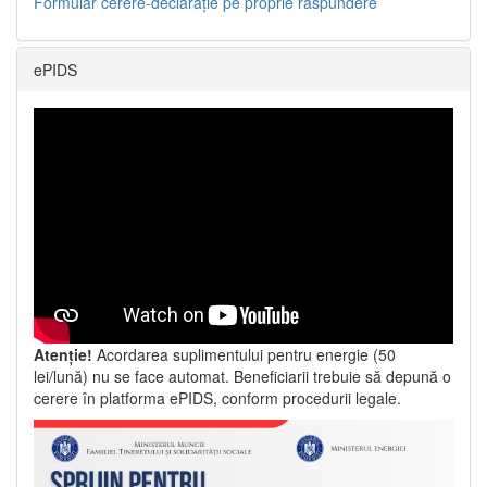
Formular cerere-declarație pe proprie răspundere
ePIDS
Atenție!
Acordarea suplimentului pentru energie (50
lei/lună) nu se face automat. Beneficiarii trebuie să depună o
cerere în platforma ePIDS, conform procedurii legale.