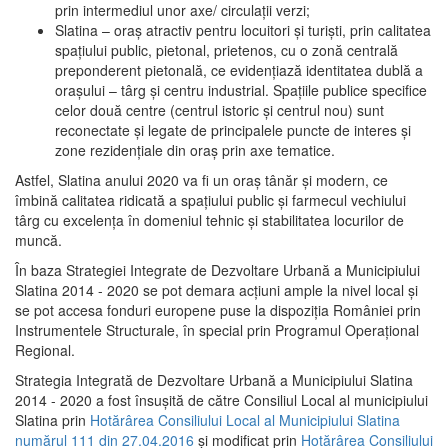
prin intermediul unor axe/ circulații verzi;
Slatina – oraş atractiv pentru locuitori şi turişti, prin calitatea
spaţiului public, pietonal, prietenos, cu o zonă centrală
preponderent pietonală, ce evidenţiază identitatea dublă a
oraşului – târg şi centru industrial. Spaţiile publice specifice
celor două centre (centrul istoric şi centrul nou) sunt
reconectate şi legate de principalele puncte de interes şi
zone rezidenţiale din oraş prin axe tematice.
Astfel, Slatina anului 2020 va fi un oraş tânăr şi modern, ce
îmbină calitatea ridicată a spaţiului public şi farmecul vechiului
târg cu excelenţa în domeniul tehnic şi stabilitatea locurilor de
muncă.
În baza Strategiei Integrate de Dezvoltare Urbană a Municipiului
Slatina 2014 - 2020 se pot demara acţiuni ample la nivel local şi
se pot accesa fonduri europene puse la dispoziţia României prin
Instrumentele Structurale, în special prin Programul Operațional
Regional.
Strategia Integrată de Dezvoltare Urbană a Municipiului Slatina
2014 - 2020 a fost însuşită de către Consiliul Local al municipiului
Slatina prin
Hotărârea Consiliului Local al Municipiului Slatina
numărul 111 din 27.04.2016
și modificat prin
Hotărârea Consiliului