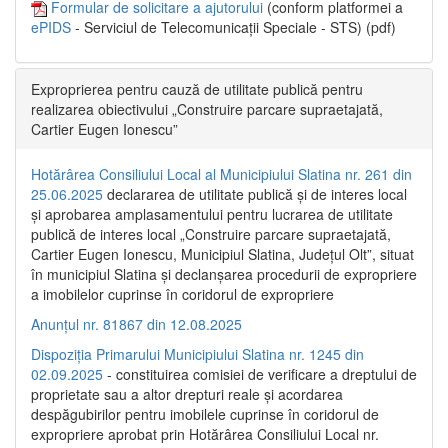
Formular de solicitare a ajutorului
(conform platformei a
ePIDS
- Serviciul de Telecomunicații Speciale - STS) (pdf)
Exproprierea pentru cauză de utilitate publică pentru
realizarea obiectivului „Construire parcare supraetajată,
Cartier Eugen Ionescu”
Hotărârea Consiliului Local al Municipiului Slatina nr. 261 din
25.06.2025
declararea de utilitate publică și de interes local
și aprobarea amplasamentului pentru lucrarea de utilitate
publică de interes local „Construire parcare supraetajată,
Cartier Eugen Ionescu, Municipiul Slatina, Județul Olt”, situat
în municipiul Slatina și declanșarea procedurii de expropriere
a imobilelor cuprinse în coridorul de expropriere
Anunțul nr. 81867 din 12.08.2025
Dispoziția Primarului Municipiului Slatina nr. 1245 din
02.09.2025
- constituirea comisiei de verificare a dreptului de
proprietate sau a altor drepturi reale și acordarea
despăgubirilor pentru imobilele cuprinse în coridorul de
expropriere aprobat prin Hotărârea Consiliului Local nr.