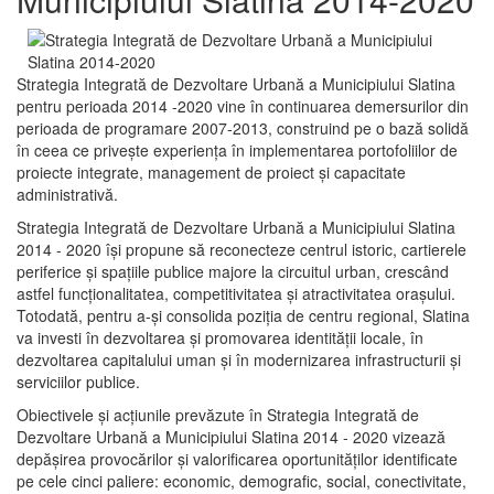
Strategia Integrată de Dezvoltare Urbană a Municipiului Slatina
pentru perioada 2014 -2020 vine în continuarea demersurilor din
perioada de programare 2007-2013, construind pe o bază solidă
în ceea ce priveşte experienţa în implementarea portofoliilor de
proiecte integrate, management de proiect și capacitate
administrativă.
Strategia Integrată de Dezvoltare Urbană a Municipiului Slatina
2014 - 2020 își propune să reconecteze centrul istoric, cartierele
periferice şi spaţiile publice majore la circuitul urban, crescând
astfel funcţionalitatea, competitivitatea şi atractivitatea oraşului.
Totodată, pentru a-şi consolida poziţia de centru regional, Slatina
va investi în dezvoltarea şi promovarea identităţii locale, în
dezvoltarea capitalului uman şi în modernizarea infrastructurii şi
serviciilor publice.
Obiectivele şi acţiunile prevăzute în Strategia Integrată de
Dezvoltare Urbană a Municipiului Slatina 2014 - 2020 vizează
depășirea provocărilor şi valorificarea oportunităţilor identificate
pe cele cinci paliere: economic, demografic, social, conectivitate,