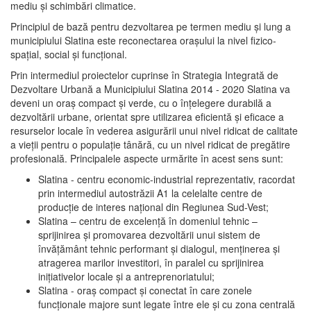
mediu şi schimbări climatice.
Principiul de bază pentru dezvoltarea pe termen mediu şi lung a
municipiului Slatina este reconectarea oraşului la nivel fizico-
spaţial, social şi funcţional.
Prin intermediul proiectelor cuprinse în Strategia Integrată de
Dezvoltare Urbană a Municipiului Slatina 2014 - 2020 Slatina va
deveni un oraş compact şi verde, cu o înţelegere durabilă a
dezvoltării urbane, orientat spre utilizarea eficientă şi eficace a
resurselor locale în vederea asigurării unui nivel ridicat de calitate
a vieţii pentru o populaţie tânără, cu un nivel ridicat de pregătire
profesională. Principalele aspecte urmărite în acest sens sunt:
Slatina - centru economic-industrial reprezentativ, racordat
prin intermediul autostrăzii A1 la celelalte centre de
producţie de interes naţional din Regiunea Sud-Vest;
Slatina – centru de excelenţă în domeniul tehnic –
sprijinirea şi promovarea dezvoltării unui sistem de
învăţământ tehnic performant şi dialogul, menţinerea şi
atragerea marilor investitori, în paralel cu sprijinirea
iniţiativelor locale şi a antreprenoriatului;
Slatina - oraş compact şi conectat în care zonele
funcţionale majore sunt legate între ele şi cu zona centrală