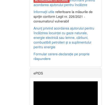
Informare privind
ACTUALIZARE (23.12.2025)
acordarea ajutorului pentru încălzire
Informații utile
referitoare la măsurile de
sprijin conform Legii nr. 226/2021 -
consumatorul vulnerabil
Anunț privind acordarea ajutorului pentru
încălzirea locuinței cu gaze naturale,
energie electrică sau lemne, cărbuni,
combustibili petrolieri și a suplimentului
pentru energie
Formular cerere-declarație pe proprie
răspundere
ePIDS