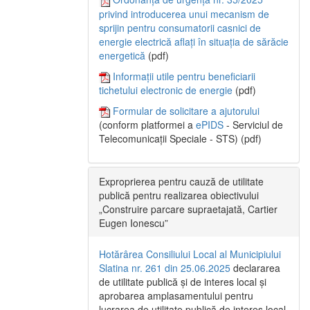
privind introducerea unui mecanism de
sprijin pentru consumatorii casnici de
energie electrică aflați în situația de sărăcie
energetică
(pdf)
Informații utile pentru beneficiarii
tichetului electronic de energie
(pdf)
Formular de solicitare a ajutorului
(conform platformei a
ePIDS
- Serviciul de
Telecomunicații Speciale - STS) (pdf)
Exproprierea pentru cauză de utilitate
publică pentru realizarea obiectivului
„Construire parcare supraetajată, Cartier
Eugen Ionescu”
Hotărârea Consiliului Local al Municipiului
Slatina nr. 261 din 25.06.2025
declararea
de utilitate publică și de interes local și
aprobarea amplasamentului pentru
lucrarea de utilitate publică de interes local