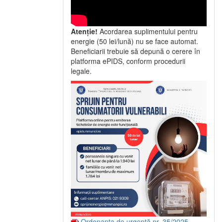
Atenție!
Acordarea suplimentului pentru
energie (50 lei/lună) nu se face automat.
Beneficiarii trebuie să depună o cerere în
platforma ePIDS, conform procedurii
legale.
Ordonanța de urgență nr. 35/2025