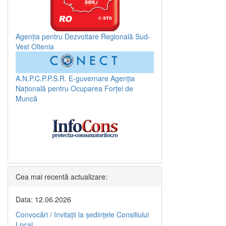
Agenția pentru Dezvoltare Regională Sud-
Vest Oltenia
A.N.P.C.P.P.S.R.
E-guvernare
Agenția
Națională pentru Ocuparea Forței de
Muncă
Cea mai recentă actualizare:
Data: 12.06.2026
Convocări / Invitaţii la şedinţele Consiliului
Local