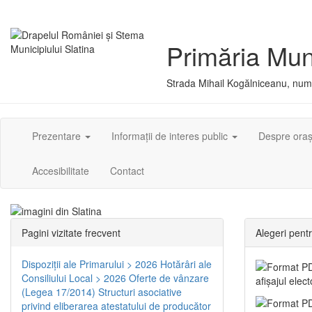
Primăria Muni
Strada Mihail Kogălniceanu, numă
Prezentare
Informații de interes public
Despre ora
Accesibilitate
Contact
Pagini vizitate frecvent
Alegeri pent
Dispoziţii ale Primarului > 2026
Hotărâri ale
Consiliului Local > 2026
Oferte de vânzare
afișajul elec
(Legea 17/2014)
Structuri asociative
privind eliberarea atestatului de producător