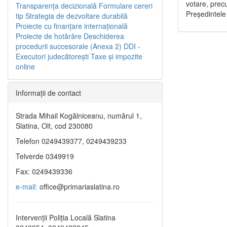
votare, precu
Transparenţa decizională
Formulare cereri
Preşedintele
tip
Strategia de dezvoltare durabilă
Proiecte cu finanţare internaţională
Proiecte de hotărâre
Deschiderea
procedurii succesorale (Anexa 2)
DDI -
Executori judecătorești
Taxe şi impozite
online
Informaţii de contact
Strada Mihail Kogălniceanu, numărul 1,
Slatina, Olt, cod 230080
Telefon 0249439377, 0249439233
Telverde 0349919
Fax: 0249439336
e-mail:
office@primariaslatina.ro
Intervenții Poliția Locală Slatina