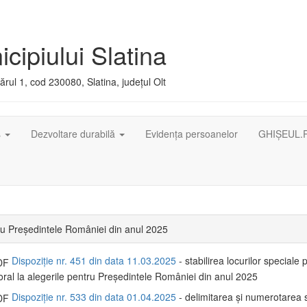
cipiului Slatina
rul 1, cod 230080, Slatina, județul Olt
ș
Dezvoltare durabilă
Evidența persoanelor
GHIȘEUL.
ru Președintele României din anul 2025
Dispoziție nr. 451 din data 11.03.2025
- stabilirea locurilor speciale 
toral la alegerile pentru Președintele României din anul 2025
Dispoziție nr. 533 din data 01.04.2025
- delimitarea şi numerotarea s