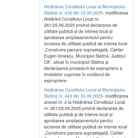
Hotărârea Consiliului Local al Municipiului
Slatina nr. 416 din 15.09.2025
- modificarea
Hotărârii Consiliului Local nr.
261/25.06.2025 privind declararea de
utilitate publică și de interes local și
aprobarea amplasamentului pentru
lucrarea de utilitate publică de interes local
„Construire parcare supraetajată, Cartier
Eugen Ionescu, Muncipiul Slatina, Județul
Olt”, situat în municipiul Slatina și
declanșarea procedurii de expropriere a
imobilelor cuprinse în coridorul de
expropriere
Hotărârea Consiliului Local al Municipiului
Slatina nr. 443 din 30.09.2025
- modificarea
anexei nr. 2 la Hotărârea Consiliului Local
nr. 261/25.06.2025 privind declararea de
utilitate publică şi de interes local şi
aprobarea amplasamentului pentru
lucrarea de utilitate publică de interes local
„Construire parcare supraetajată, Cartier