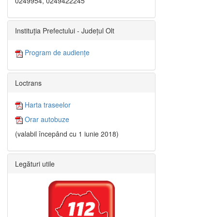
0249954, 0249422245
Instituția Prefectului - Județul Olt
Program de audiențe
Loctrans
Harta traseelor
Orar autobuze
(valabil începând cu 1 iunie 2018)
Legături utile