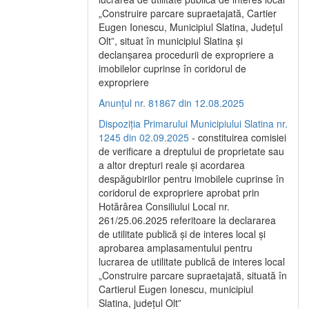
„Construire parcare supraetajată, Cartier
Eugen Ionescu, Municipiul Slatina, Județul
Olt”, situat în municipiul Slatina și
declanșarea procedurii de expropriere a
imobilelor cuprinse în coridorul de
expropriere
Anunțul nr. 81867 din 12.08.2025
Dispoziția Primarului Municipiului Slatina nr.
1245 din 02.09.2025
- constituirea comisiei
de verificare a dreptului de proprietate sau
a altor drepturi reale și acordarea
despăgubirilor pentru imobilele cuprinse în
coridorul de expropriere aprobat prin
Hotărârea Consiliului Local nr.
261/25.06.2025 referitoare la declararea
de utilitate publică și de interes local și
aprobarea amplasamentului pentru
lucrarea de utilitate publică de interes local
„Construire parcare supraetajată, situată în
Cartierul Eugen Ionescu, municipiul
Slatina, județul Olt”