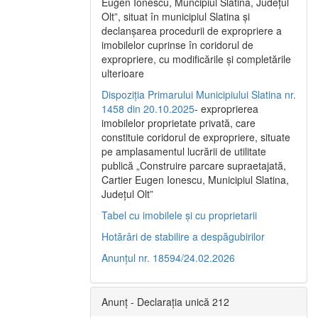
Eugen Ionescu, Muncipiul Slatina, Judeţul
Olt”, situat în municipiul Slatina şi
declanşarea procedurii de expropriere a
imobilelor cuprinse în coridorul de
expropriere, cu modificările şi completările
ulterioare
Dispoziția Primarului Municipiului Slatina nr.
1458 din 20.10.2025
- exproprierea
imobilelor proprietate privată, care
constituie coridorul de expropriere, situate
pe amplasamentul lucrării de utilitate
publică „Construire parcare supraetajată,
Cartier Eugen Ionescu, Municipiul Slatina,
Județul Olt”
Tabel cu imobilele și cu proprietarii
Hotărâri de stabilire a despăgubirilor
Anunțul nr. 18594/24.02.2026
Anunț - Declarația unică 212