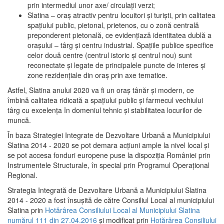
prin intermediul unor axe/ circulații verzi;
Slatina – oraş atractiv pentru locuitori şi turişti, prin calitatea
spaţiului public, pietonal, prietenos, cu o zonă centrală
preponderent pietonală, ce evidenţiază identitatea dublă a
oraşului – târg şi centru industrial. Spaţiile publice specifice
celor două centre (centrul istoric şi centrul nou) sunt
reconectate şi legate de principalele puncte de interes şi
zone rezidenţiale din oraş prin axe tematice.
Astfel, Slatina anului 2020 va fi un oraş tânăr şi modern, ce
îmbină calitatea ridicată a spaţiului public şi farmecul vechiului
târg cu excelenţa în domeniul tehnic şi stabilitatea locurilor de
muncă.
În baza Strategiei Integrate de Dezvoltare Urbană a Municipiului
Slatina 2014 - 2020 se pot demara acţiuni ample la nivel local şi
se pot accesa fonduri europene puse la dispoziţia României prin
Instrumentele Structurale, în special prin Programul Operațional
Regional.
Strategia Integrată de Dezvoltare Urbană a Municipiului Slatina
2014 - 2020 a fost însuşită de către Consiliul Local al municipiului
Slatina prin
Hotărârea Consiliului Local al Municipiului Slatina
numărul 111 din 27.04.2016
și modificat prin
Hotărârea Consiliului