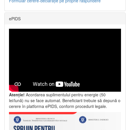
Formular cerere-declarație pe proprie răspundere
ePIDS
Atenție!
Acordarea suplimentului pentru energie (50
lei/lună) nu se face automat. Beneficiarii trebuie să depună o
cerere în platforma ePIDS, conform procedurii legale.