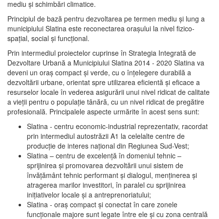
mediu şi schimbări climatice.
Principiul de bază pentru dezvoltarea pe termen mediu şi lung a
municipiului Slatina este reconectarea oraşului la nivel fizico-
spaţial, social şi funcţional.
Prin intermediul proiectelor cuprinse în Strategia Integrată de
Dezvoltare Urbană a Municipiului Slatina 2014 - 2020 Slatina va
deveni un oraş compact şi verde, cu o înţelegere durabilă a
dezvoltării urbane, orientat spre utilizarea eficientă şi eficace a
resurselor locale în vederea asigurării unui nivel ridicat de calitate
a vieţii pentru o populaţie tânără, cu un nivel ridicat de pregătire
profesională. Principalele aspecte urmărite în acest sens sunt:
Slatina - centru economic-industrial reprezentativ, racordat
prin intermediul autostrăzii A1 la celelalte centre de
producţie de interes naţional din Regiunea Sud-Vest;
Slatina – centru de excelenţă în domeniul tehnic –
sprijinirea şi promovarea dezvoltării unui sistem de
învăţământ tehnic performant şi dialogul, menţinerea şi
atragerea marilor investitori, în paralel cu sprijinirea
iniţiativelor locale şi a antreprenoriatului;
Slatina - oraş compact şi conectat în care zonele
funcţionale majore sunt legate între ele şi cu zona centrală