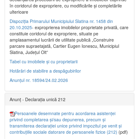
în coridorul de expropriere, cu modificările şi completările
ulterioare
Dispoziția Primarului Municipiului Slatina nr. 1458 din
20.10.2025
- exproprierea imobilelor proprietate privată, care
constituie coridorul de expropriere, situate pe
amplasamentul lucrării de utilitate publică „Construire
parcare supraetajată, Cartier Eugen Ionescu, Municipiul
Slatina, Județul Olt”
Tabel cu imobilele și cu proprietarii
Hotărâri de stabilire a despăgubirilor
Anunțul nr. 18594/24.02.2026
Anunț - Declarația unică 212
Persoanele desemnate pentru acordarea asistenței
privind completarea și/sau depunerea, precum și
transmiterea declarației unice privind impozitul pe venit și
contribuțiile sociale datorare de persoanele fizice (212)
(pdf)