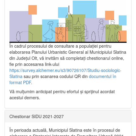
În cadrul procesului de consultare a populaţiei pentru
elaborarea Planului Urbanistic General al Municipiului Slatina
din Județul Olt, vă invităm să completați chestionarul online,
fie prin accesarea link-ului
https://survey.alchemer.eu/s3/90726107/Studiu-sociologic-
Slatina
sau prin scanarea codului QR din
documentul în
format PDF
.
Vă mulţumim anticipat pentru efortul şi sprijinul acordat
acestui demers.
Chestionar SIDU 2021-2027
În perioada actuală, Municipiul Slatina este în procesul de
elaborare a Strategiei Integrate de Dezvoltare Urbană 2021‐