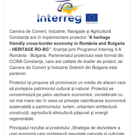
Camera de Comerț, Industrie, Navigație și Agricultură
Constanța are în implementare proiectul
“A heritage
friendly cross-border economy in România and Bulgaria
- HERITAGE RO-BG”
, finanțat prin Programul Interreg V-A
România - Bulgaria. Parteneriatul proiectului este format din
CCINA Constanța, care are calitate de leader de proiect, iar
Camera de Comerț și Industrie Dobrich din Bulgaria este
partener.
Proiectul își propune să promoveze un mediu de afaceri care
să protejeze patrimoniul cultural și natural. Proiectul se
concentrează pe patru sectoare economice, considerate cu
cel mai mare risc în ceea ce privește valorificarea economică
sustenabilă a patrimoniului: turism, urbanism-arhitectură-
construcții, agricultură-silvicultură-pășunat și energii
regenerabile.
Principalul rezultat al proiectului „Strategia de dezvoltare a
unei economii care protejează resursele naturale și culturale