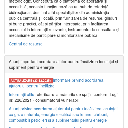
metodologic. Concepută ca o platformă colaborativă și
accesibilă, aceasta funcționează ca un hub de referință
bidirecțional, destinat atât specialiștilor din administrația
publică centrală și locală, prin furnizarea de resurse, ghiduri
și bune practici, cât și părților interesate, prin facilitarea
accesului la informații relevante, instrumente de consultare și
mecanisme de participare și monitorizare publică.
Centrul de resurse
Anunț important acordare ajutor pentru încălzirea locuinței și
supliment pentru energie
Informare privind acordarea
ACTUALIZARE (23.12.2025)
ajutorului pentru încălzire
Informații utile
referitoare la măsurile de sprijin conform Legii
nr. 226/2021 - consumatorul vulnerabil
Anunț privind acordarea ajutorului pentru încălzirea locuinței
cu gaze naturale, energie electrică sau lemne, cărbuni,
combustibili petrolieri și a suplimentului pentru energie