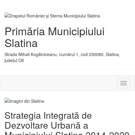
Primăria Municipiului
Slatina
Strada Mihail Kogălniceanu, numărul 1, cod 230080, Slatina,
județul Olt
Activ
sau
dezac
meniu
Strategia Integrată de
Dezvoltare Urbană a
Municipiului Slatina 2014-2020