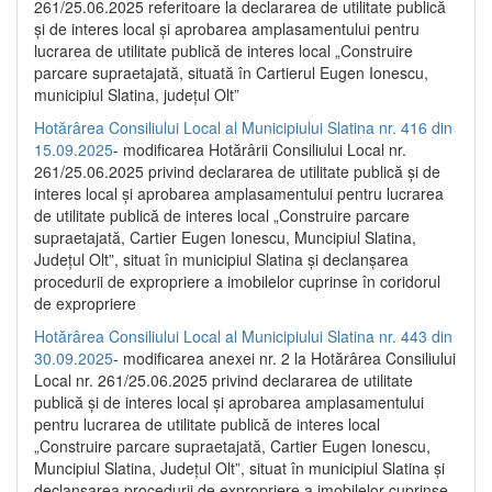
261/25.06.2025 referitoare la declararea de utilitate publică
și de interes local și aprobarea amplasamentului pentru
lucrarea de utilitate publică de interes local „Construire
parcare supraetajată, situată în Cartierul Eugen Ionescu,
municipiul Slatina, județul Olt”
Hotărârea Consiliului Local al Municipiului Slatina nr. 416 din
15.09.2025
- modificarea Hotărârii Consiliului Local nr.
261/25.06.2025 privind declararea de utilitate publică și de
interes local și aprobarea amplasamentului pentru lucrarea
de utilitate publică de interes local „Construire parcare
supraetajată, Cartier Eugen Ionescu, Muncipiul Slatina,
Județul Olt”, situat în municipiul Slatina și declanșarea
procedurii de expropriere a imobilelor cuprinse în coridorul
de expropriere
Hotărârea Consiliului Local al Municipiului Slatina nr. 443 din
30.09.2025
- modificarea anexei nr. 2 la Hotărârea Consiliului
Local nr. 261/25.06.2025 privind declararea de utilitate
publică şi de interes local şi aprobarea amplasamentului
pentru lucrarea de utilitate publică de interes local
„Construire parcare supraetajată, Cartier Eugen Ionescu,
Muncipiul Slatina, Judeţul Olt”, situat în municipiul Slatina şi
declanşarea procedurii de expropriere a imobilelor cuprinse