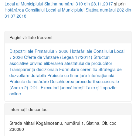
Local al Municipiului Slatina numărul 310 din 28.11.2017
și prin
Hotărârea Consiliului Local al Municipiului Slatina numărul 202 din
31.07.2018
.
Pagini vizitate frecvent
Dispoziţii ale Primarului > 2026
Hotărâri ale Consiliului Local
> 2026
Oferte de vânzare (Legea 17/2014)
Structuri
asociative privind eliberarea atestatului de producător
Transparenţa decizională
Formulare cereri tip
Strategia de
dezvoltare durabilă
Proiecte cu finanţare internaţională
Proiecte de hotărâre
Deschiderea procedurii succesorale
(Anexa 2)
DDI - Executori judecătorești
Taxe şi impozite
online
Informaţii de contact
Strada Mihail Kogălniceanu, numărul 1, Slatina, Olt, cod
230080