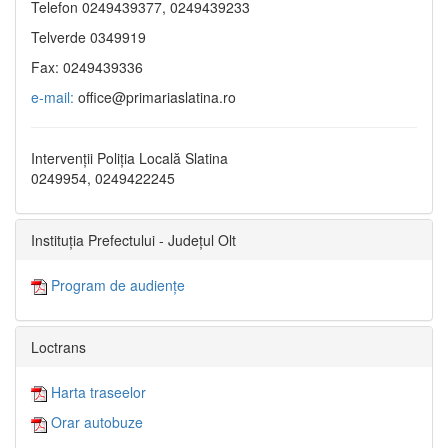
Telefon 0249439377, 0249439233
Telverde 0349919
Fax: 0249439336
e-mail:
office@primariaslatina.ro
Intervenții Poliția Locală Slatina
0249954, 0249422245
Instituția Prefectului - Județul Olt
Program de audiențe
Loctrans
Harta traseelor
Orar autobuze