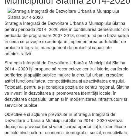
Strategia Integrată de Dezvoltare Urbană a Municipiului Slatina
pentru perioada 2014 -2020 vine în continuarea demersurilor din
perioada de programare 2007-2013, construind pe o bază solidă
în ceea ce priveşte experienţa în implementarea portofoliilor de
proiecte integrate, management de proiect și capacitate
administrativă.
Strategia Integrată de Dezvoltare Urbană a Municipiului Slatina
2014 - 2020 își propune să reconecteze centrul istoric, cartierele
periferice şi spaţiile publice majore la circuitul urban, crescând
astfel funcţionalitatea, competitivitatea şi atractivitatea oraşului.
Totodată, pentru a-şi consolida poziţia de centru regional, Slatina
va investi în dezvoltarea şi promovarea identităţii locale, în
dezvoltarea capitalului uman şi în modernizarea infrastructurii şi
serviciilor publice.
Obiectivele şi acţiunile prevăzute în Strategia Integrată de
Dezvoltare Urbană a Municipiului Slatina 2014 - 2020 vizează
depășirea provocărilor şi valorificarea oportunităţilor identificate
pe cele cinci paliere: economic, demografic, social, conectivitate,