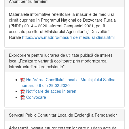
Anunț pentru fermieri
Materialele informative referitoare la măsurile de mediu și
climă cuprinse în Programul Național de Dezvoltare Rurală
(PNDR) 2014 – 2020, aferent Campaniei 2021, pot fi
accesate pe site-ul Ministerului Agriculturii și Dezvoltării
Rurale
https://www.madr.ro/masuri-de-mediu-si-clima.html
Expropriere pentru lucrarea de utilitate publică de interes
local „Realizare variantă ocolitoare prin modernizarea
infrastructurii rutiere existente”
Hotărârea Consiliului Local al Municipiului Slatina
numărul 49 din 29.02.2020
Notificare de acces în teren
Convocare
Serviciul Public Comunitar Local de Evidență a Persoanelor
Adresează invitația tuturor cetățenilor care nu dețin acte de