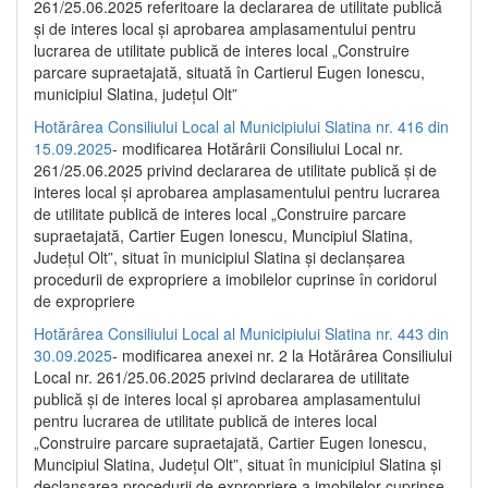
261/25.06.2025 referitoare la declararea de utilitate publică
și de interes local și aprobarea amplasamentului pentru
lucrarea de utilitate publică de interes local „Construire
parcare supraetajată, situată în Cartierul Eugen Ionescu,
municipiul Slatina, județul Olt”
Hotărârea Consiliului Local al Municipiului Slatina nr. 416 din
15.09.2025
- modificarea Hotărârii Consiliului Local nr.
261/25.06.2025 privind declararea de utilitate publică și de
interes local și aprobarea amplasamentului pentru lucrarea
de utilitate publică de interes local „Construire parcare
supraetajată, Cartier Eugen Ionescu, Muncipiul Slatina,
Județul Olt”, situat în municipiul Slatina și declanșarea
procedurii de expropriere a imobilelor cuprinse în coridorul
de expropriere
Hotărârea Consiliului Local al Municipiului Slatina nr. 443 din
30.09.2025
- modificarea anexei nr. 2 la Hotărârea Consiliului
Local nr. 261/25.06.2025 privind declararea de utilitate
publică şi de interes local şi aprobarea amplasamentului
pentru lucrarea de utilitate publică de interes local
„Construire parcare supraetajată, Cartier Eugen Ionescu,
Muncipiul Slatina, Judeţul Olt”, situat în municipiul Slatina şi
declanşarea procedurii de expropriere a imobilelor cuprinse