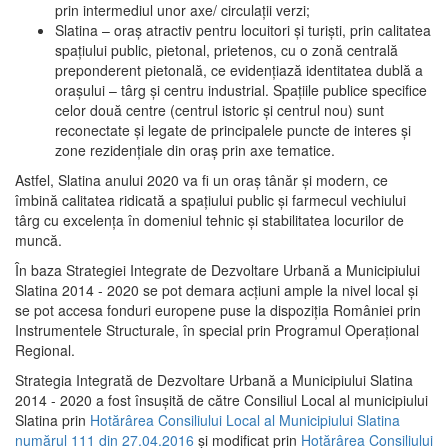
prin intermediul unor axe/ circulații verzi;
Slatina – oraş atractiv pentru locuitori şi turişti, prin calitatea
spaţiului public, pietonal, prietenos, cu o zonă centrală
preponderent pietonală, ce evidenţiază identitatea dublă a
oraşului – târg şi centru industrial. Spaţiile publice specifice
celor două centre (centrul istoric şi centrul nou) sunt
reconectate şi legate de principalele puncte de interes şi
zone rezidenţiale din oraş prin axe tematice.
Astfel, Slatina anului 2020 va fi un oraş tânăr şi modern, ce
îmbină calitatea ridicată a spaţiului public şi farmecul vechiului
târg cu excelenţa în domeniul tehnic şi stabilitatea locurilor de
muncă.
În baza Strategiei Integrate de Dezvoltare Urbană a Municipiului
Slatina 2014 - 2020 se pot demara acţiuni ample la nivel local şi
se pot accesa fonduri europene puse la dispoziţia României prin
Instrumentele Structurale, în special prin Programul Operațional
Regional.
Strategia Integrată de Dezvoltare Urbană a Municipiului Slatina
2014 - 2020 a fost însuşită de către Consiliul Local al municipiului
Slatina prin
Hotărârea Consiliului Local al Municipiului Slatina
numărul 111 din 27.04.2016
și modificat prin
Hotărârea Consiliului