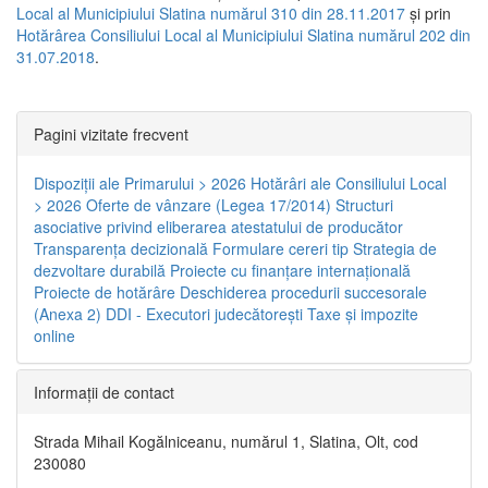
Local al Municipiului Slatina numărul 310 din 28.11.2017
și prin
Hotărârea Consiliului Local al Municipiului Slatina numărul 202 din
31.07.2018
.
Pagini vizitate frecvent
Dispoziţii ale Primarului > 2026
Hotărâri ale Consiliului Local
> 2026
Oferte de vânzare (Legea 17/2014)
Structuri
asociative privind eliberarea atestatului de producător
Transparenţa decizională
Formulare cereri tip
Strategia de
dezvoltare durabilă
Proiecte cu finanţare internaţională
Proiecte de hotărâre
Deschiderea procedurii succesorale
(Anexa 2)
DDI - Executori judecătorești
Taxe şi impozite
online
Informaţii de contact
Strada Mihail Kogălniceanu, numărul 1, Slatina, Olt, cod
230080