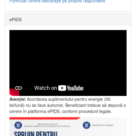
Formular cerere-declarație pe proprie răspundere
ePIDS
Atenție!
Acordarea suplimentului pentru energie (50
lei/lună) nu se face automat. Beneficiarii trebuie să depună o
cerere în platforma ePIDS, conform procedurii legale.