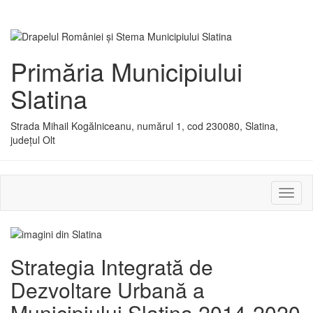
Primăria Municipiului
Slatina
Strada Mihail Kogălniceanu, numărul 1, cod 230080, Slatina,
județul Olt
Activ
sau
dezac
meniu
Strategia Integrată de
Dezvoltare Urbană a
Municipiului Slatina 2014-2020