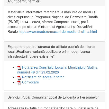
Anunț pentru fermieri
Materialele informative referitoare la măsurile de mediu și
climă cuprinse în Programul Național de Dezvoltare Rurală
(PNDR) 2014 – 2020, aferent Campaniei 2021, pot fi
accesate pe site-ul Ministerului Agriculturii și Dezvoltării
Rurale
https://www.madr.ro/masuri-de-mediu-si-clima.html
Expropriere pentru lucrarea de utilitate publică de interes
local „Realizare variantă ocolitoare prin modernizarea
infrastructurii rutiere existente”
Hotărârea Consiliului Local al Municipiului Slatina
numărul 49 din 29.02.2020
Notificare de acces în teren
Convocare
Serviciul Public Comunitar Local de Evidență a Persoanelor
Adresează invitația tuturor cetățenilor care nu dețin acte de