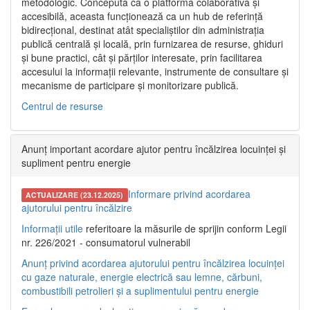
metodologic. Concepută ca o platformă colaborativă și
accesibilă, aceasta funcționează ca un hub de referință
bidirecțional, destinat atât specialiștilor din administrația
publică centrală și locală, prin furnizarea de resurse, ghiduri
și bune practici, cât și părților interesate, prin facilitarea
accesului la informații relevante, instrumente de consultare și
mecanisme de participare și monitorizare publică.
Centrul de resurse
Anunț important acordare ajutor pentru încălzirea locuinței și
supliment pentru energie
Informare privind acordarea
ACTUALIZARE (23.12.2025)
ajutorului pentru încălzire
Informații utile
referitoare la măsurile de sprijin conform Legii
nr. 226/2021 - consumatorul vulnerabil
Anunț privind acordarea ajutorului pentru încălzirea locuinței
cu gaze naturale, energie electrică sau lemne, cărbuni,
combustibili petrolieri și a suplimentului pentru energie