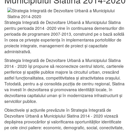
Strategia Integrată de Dezvoltare Urbană a Municipiului Slatina
pentru perioada 2014 -2020 vine în continuarea demersurilor din
perioada de programare 2007-2013, construind pe o bază solidă
în ceea ce priveşte experienţa în implementarea portofoliilor de
proiecte integrate, management de proiect și capacitate
administrativă.
Strategia Integrată de Dezvoltare Urbană a Municipiului Slatina
2014 - 2020 își propune să reconecteze centrul istoric, cartierele
periferice şi spaţiile publice majore la circuitul urban, crescând
astfel funcţionalitatea, competitivitatea şi atractivitatea oraşului.
Totodată, pentru a-şi consolida poziţia de centru regional, Slatina
va investi în dezvoltarea şi promovarea identităţii locale, în
dezvoltarea capitalului uman şi în modernizarea infrastructurii şi
serviciilor publice.
Obiectivele şi acţiunile prevăzute în Strategia Integrată de
Dezvoltare Urbană a Municipiului Slatina 2014 - 2020 vizează
depășirea provocărilor şi valorificarea oportunităţilor identificate
pe cele cinci paliere: economic, demografic, social, conectivitate,