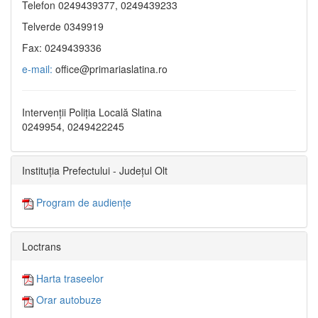
Telefon 0249439377, 0249439233
Telverde 0349919
Fax: 0249439336
e-mail:
office@primariaslatina.ro
Intervenții Poliția Locală Slatina
0249954, 0249422245
Instituția Prefectului - Județul Olt
Program de audiențe
Loctrans
Harta traseelor
Orar autobuze