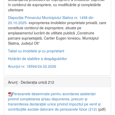
în coridorul de expropriere, cu modificările şi completările
ulterioare
Dispoziția Primarului Municipiului Slatina nr. 1458 din
20.10.2025
- exproprierea imobilelor proprietate privată, care
constituie coridorul de expropriere, situate pe
amplasamentul lucrării de utilitate publică „Construire
parcare supraetajată, Cartier Eugen Ionescu, Municipiul
Slatina, Județul Olt”
Tabel cu imobilele și cu proprietarii
Hotărâri de stabilire a despăgubirilor
Anunțul nr. 18594/24.02.2026
Anunț - Declarația unică 212
Persoanele desemnate pentru acordarea asistenței
privind completarea și/sau depunerea, precum și
transmiterea declarației unice privind impozitul pe venit și
contribuțiile sociale datorare de persoanele fizice (212)
(pdf)