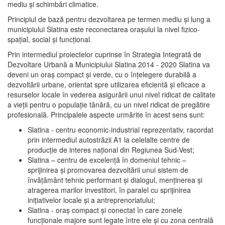
mediu şi schimbări climatice.
Principiul de bază pentru dezvoltarea pe termen mediu şi lung a
municipiului Slatina este reconectarea oraşului la nivel fizico-
spaţial, social şi funcţional.
Prin intermediul proiectelor cuprinse în Strategia Integrată de
Dezvoltare Urbană a Municipiului Slatina 2014 - 2020 Slatina va
deveni un oraş compact şi verde, cu o înţelegere durabilă a
dezvoltării urbane, orientat spre utilizarea eficientă şi eficace a
resurselor locale în vederea asigurării unui nivel ridicat de calitate
a vieţii pentru o populaţie tânără, cu un nivel ridicat de pregătire
profesională. Principalele aspecte urmărite în acest sens sunt:
Slatina - centru economic-industrial reprezentativ, racordat
prin intermediul autostrăzii A1 la celelalte centre de
producţie de interes naţional din Regiunea Sud-Vest;
Slatina – centru de excelenţă în domeniul tehnic –
sprijinirea şi promovarea dezvoltării unui sistem de
învăţământ tehnic performant şi dialogul, menţinerea şi
atragerea marilor investitori, în paralel cu sprijinirea
iniţiativelor locale şi a antreprenoriatului;
Slatina - oraş compact şi conectat în care zonele
funcţionale majore sunt legate între ele şi cu zona centrală