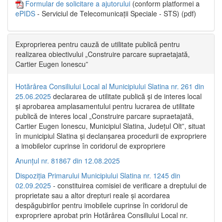
Formular de solicitare a ajutorului
(conform platformei a
ePIDS
- Serviciul de Telecomunicații Speciale - STS) (pdf)
Exproprierea pentru cauză de utilitate publică pentru
realizarea obiectivului „Construire parcare supraetajată,
Cartier Eugen Ionescu”
Hotărârea Consiliului Local al Municipiului Slatina nr. 261 din
25.06.2025
declararea de utilitate publică și de interes local
și aprobarea amplasamentului pentru lucrarea de utilitate
publică de interes local „Construire parcare supraetajată,
Cartier Eugen Ionescu, Municipiul Slatina, Județul Olt”, situat
în municipiul Slatina și declanșarea procedurii de expropriere
a imobilelor cuprinse în coridorul de expropriere
Anunțul nr. 81867 din 12.08.2025
Dispoziția Primarului Municipiului Slatina nr. 1245 din
02.09.2025
- constituirea comisiei de verificare a dreptului de
proprietate sau a altor drepturi reale și acordarea
despăgubirilor pentru imobilele cuprinse în coridorul de
expropriere aprobat prin Hotărârea Consiliului Local nr.