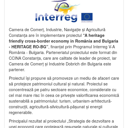
Camera de Comerț, Industrie, Navigație și Agricultură
Constanța are în implementare proiectul
“A heritage
friendly cross-border economy in România and Bulgaria
- HERITAGE RO-BG”
, finanțat prin Programul Interreg V-A
România - Bulgaria. Parteneriatul proiectului este format din
CCINA Constanța, care are calitate de leader de proiect, iar
Camera de Comerț și Industrie Dobrich din Bulgaria este
partener.
Proiectul își propune să promoveze un mediu de afaceri care
să protejeze patrimoniul cultural și natural. Proiectul se
concentrează pe patru sectoare economice, considerate cu
cel mai mare risc în ceea ce privește valorificarea economică
sustenabilă a patrimoniului: turism, urbanism-arhitectură-
construcții, agricultură-silvicultură-pășunat și energii
regenerabile.
Principalul rezultat al proiectului „Strategia de dezvoltare a
unei economii care protejează resursele naturale și culturale