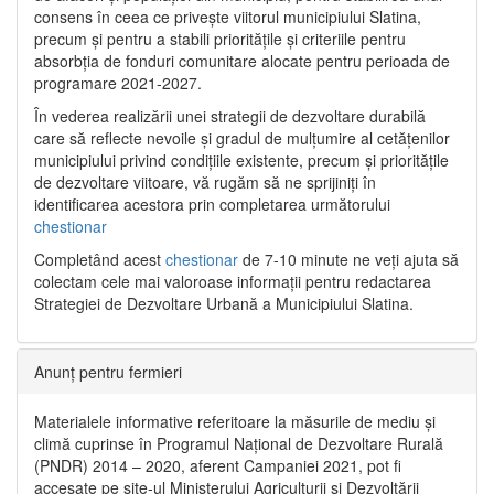
consens în ceea ce privește viitorul municipiului Slatina,
precum și pentru a stabili prioritățile și criteriile pentru
absorbția de fonduri comunitare alocate pentru perioada de
programare 2021-2027.
În vederea realizării unei strategii de dezvoltare durabilă
care să reflecte nevoile și gradul de mulțumire al cetățenilor
municipiului privind condițiile existente, precum și prioritățile
de dezvoltare viitoare, vă rugăm să ne sprijiniți în
identificarea acestora prin completarea următorului
chestionar
Completând acest
chestionar
de 7-10 minute ne veți ajuta să
colectam cele mai valoroase informații pentru redactarea
Strategiei de Dezvoltare Urbană a Municipiului Slatina.
Anunț pentru fermieri
Materialele informative referitoare la măsurile de mediu și
climă cuprinse în Programul Național de Dezvoltare Rurală
(PNDR) 2014 – 2020, aferent Campaniei 2021, pot fi
accesate pe site-ul Ministerului Agriculturii și Dezvoltării