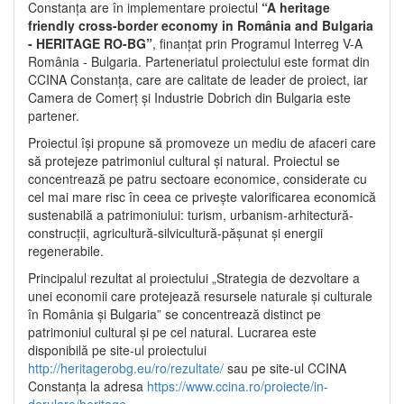
Constanța are în implementare proiectul
“A heritage
friendly cross-border economy in România and Bulgaria
- HERITAGE RO-BG”
, finanțat prin Programul Interreg V-A
România - Bulgaria. Parteneriatul proiectului este format din
CCINA Constanța, care are calitate de leader de proiect, iar
Camera de Comerț și Industrie Dobrich din Bulgaria este
partener.
Proiectul își propune să promoveze un mediu de afaceri care
să protejeze patrimoniul cultural și natural. Proiectul se
concentrează pe patru sectoare economice, considerate cu
cel mai mare risc în ceea ce privește valorificarea economică
sustenabilă a patrimoniului: turism, urbanism-arhitectură-
construcții, agricultură-silvicultură-pășunat și energii
regenerabile.
Principalul rezultat al proiectului „Strategia de dezvoltare a
unei economii care protejează resursele naturale și culturale
în România și Bulgaria” se concentrează distinct pe
patrimoniul cultural și pe cel natural. Lucrarea este
disponibilă pe site-ul proiectului
http://heritagerobg.eu/ro/rezultate/
sau pe site-ul CCINA
Constanța la adresa
https://www.ccina.ro/proiecte/in-
derulare/heritage
.