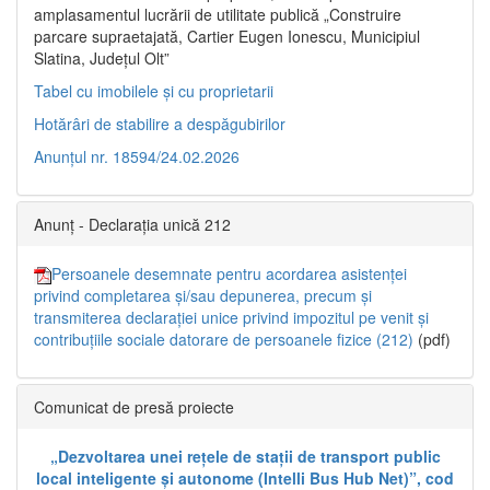
amplasamentul lucrării de utilitate publică „Construire
parcare supraetajată, Cartier Eugen Ionescu, Municipiul
Slatina, Județul Olt”
Tabel cu imobilele și cu proprietarii
Hotărâri de stabilire a despăgubirilor
Anunțul nr. 18594/24.02.2026
Anunț - Declarația unică 212
Persoanele desemnate pentru acordarea asistenței
privind completarea și/sau depunerea, precum și
transmiterea declarației unice privind impozitul pe venit și
contribuțiile sociale datorare de persoanele fizice (212)
(pdf)
Comunicat de presă proiecte
„Dezvoltarea unei rețele de stații de transport public
local inteligente și autonome (Intelli Bus Hub Net)”, cod