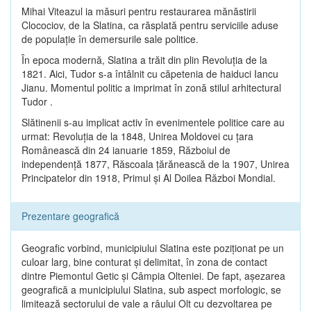
Mihai Viteazul ia măsuri pentru restaurarea mănăstirii
Clocociov, de la Slatina, ca răsplată pentru serviciile aduse
de populaţie în demersurile sale politice.
În epoca modernă, Slatina a trăit din plin Revoluţia de la
1821. Aici, Tudor s-a întâlnit cu căpetenia de haiduci Iancu
Jianu. Momentul politic a imprimat în zonă stilul arhitectural
Tudor .
Slătinenii s-au implicat activ în evenimentele politice care au
urmat: Revoluţia de la 1848, Unirea Moldovei cu ţara
Românească din 24 ianuarie 1859, Războiul de
independenţă 1877, Răscoala ţărănească de la 1907, Unirea
Principatelor din 1918, Primul şi Al Doilea Război Mondial.
Prezentare geografică
Geografic vorbind, municipiului Slatina este poziţionat pe un
culoar larg, bine conturat şi delimitat, în zona de contact
dintre Piemontul Getic şi Câmpia Olteniei. De fapt, aşezarea
geografică a municipiului Slatina, sub aspect morfologic, se
limitează sectorului de vale a râului Olt cu dezvoltarea pe