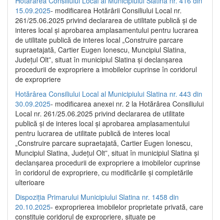
Hotărârea Consiliului Local al Municipiului Slatina nr. 416 din
15.09.2025
- modificarea Hotărârii Consiliului Local nr.
261/25.06.2025 privind declararea de utilitate publică și de
interes local și aprobarea amplasamentului pentru lucrarea
de utilitate publică de interes local „Construire parcare
supraetajată, Cartier Eugen Ionescu, Muncipiul Slatina,
Județul Olt”, situat în municipiul Slatina și declanșarea
procedurii de expropriere a imobilelor cuprinse în coridorul
de expropriere
Hotărârea Consiliului Local al Municipiului Slatina nr. 443 din
30.09.2025
- modificarea anexei nr. 2 la Hotărârea Consiliului
Local nr. 261/25.06.2025 privind declararea de utilitate
publică şi de interes local şi aprobarea amplasamentului
pentru lucrarea de utilitate publică de interes local
„Construire parcare supraetajată, Cartier Eugen Ionescu,
Muncipiul Slatina, Judeţul Olt”, situat în municipiul Slatina şi
declanşarea procedurii de expropriere a imobilelor cuprinse
în coridorul de expropriere, cu modificările şi completările
ulterioare
Dispoziția Primarului Municipiului Slatina nr. 1458 din
20.10.2025
- exproprierea imobilelor proprietate privată, care
constituie coridorul de expropriere, situate pe