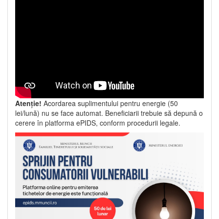
Atenție!
Acordarea suplimentului pentru energie (50
lei/lună) nu se face automat. Beneficiarii trebuie să depună o
cerere în platforma ePIDS, conform procedurii legale.