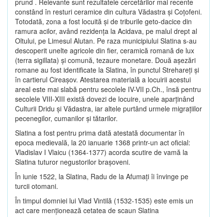
prund . Relevante sunt rezultatele cercetărilor mai recente
constând în resturi ceramice din cultura Vădastra şi Coţofeni.
Totodată, zona a fost locuită şi de triburile geto-dacice din
ramura acilor, având rezidenţa la Acidava, pe malul drept al
Oltului, pe Limesul Alutan. Pe raza municipiului Slatina s-au
descoperit unelte agricole din fier, ceramică romană de lux
(terra sigillata) şi comună, tezaure monetare. Două aşezări
romane au fost identificate la Slatina, în punctul Strehareţi şi
în cartierul Cireaşov. Atestarea materială a locuirii acestui
areal este mai slabă pentru secolele IV-VII p.Ch., însă pentru
secolele VIII-XIII există dovezi de locuire, unele aparţinând
Culturii Dridu şi Vădastra, iar altele purtând urmele migraţiilor
pecenegilor, cumanilor şi tătarilor.
Slatina a fost pentru prima dată atestată documentar în
epoca medievală, la 20 ianuarie 1368 printr-un act oficial:
Vladislav I Vlaicu (1364-1377) acorda scutire de vamă la
Slatina tuturor negustorilor braşoveni.
În iunie 1522, la Slatina, Radu de la Afumaţi îi învinge pe
turcii otomani.
În timpul domniei lui Vlad Vintilă (1532-1535) este emis un
act care menţionează cetatea de scaun Slatina