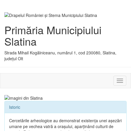
Primăria Municipiului
Slatina
Strada Mihail Kogălniceanu, numărul 1, cod 230080, Slatina,
județul Olt
Activ
sau
dezac
meniu
Istoric
Cercetările arheologice au demonstrat existenţa unei aşezări
umane pe vechea vatră a oraşului, aparţinând culturii de