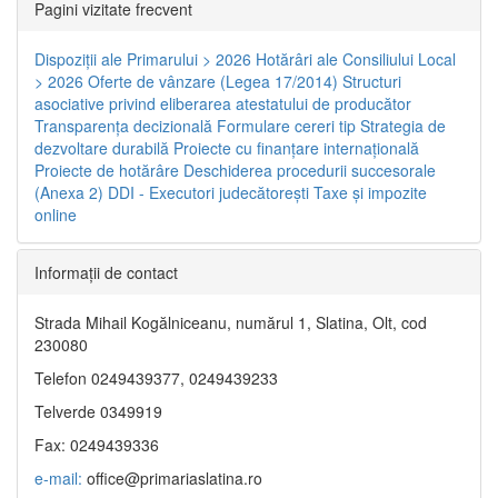
Pagini vizitate frecvent
Dispoziţii ale Primarului > 2026
Hotărâri ale Consiliului Local
> 2026
Oferte de vânzare (Legea 17/2014)
Structuri
asociative privind eliberarea atestatului de producător
Transparenţa decizională
Formulare cereri tip
Strategia de
dezvoltare durabilă
Proiecte cu finanţare internaţională
Proiecte de hotărâre
Deschiderea procedurii succesorale
(Anexa 2)
DDI - Executori judecătorești
Taxe şi impozite
online
Informaţii de contact
Strada Mihail Kogălniceanu, numărul 1, Slatina, Olt, cod
230080
Telefon 0249439377, 0249439233
Telverde 0349919
Fax: 0249439336
e-mail:
office@primariaslatina.ro