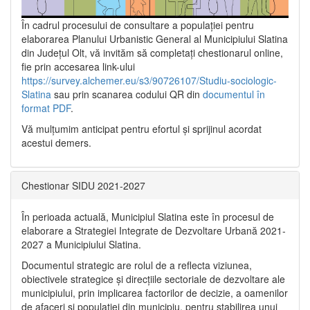
În cadrul procesului de consultare a populaţiei pentru
elaborarea Planului Urbanistic General al Municipiului Slatina
din Județul Olt, vă invităm să completați chestionarul online,
fie prin accesarea link-ului
https://survey.alchemer.eu/s3/90726107/Studiu-sociologic-
Slatina
sau prin scanarea codului QR din
documentul în
format PDF
.
Vă mulţumim anticipat pentru efortul şi sprijinul acordat
acestui demers.
Chestionar SIDU 2021-2027
În perioada actuală, Municipiul Slatina este în procesul de
elaborare a Strategiei Integrate de Dezvoltare Urbană 2021‐
2027 a Municipiului Slatina.
Documentul strategic are rolul de a reflecta viziunea,
obiectivele strategice și direcțiile sectoriale de dezvoltare ale
municipiului, prin implicarea factorilor de decizie, a oamenilor
de afaceri și populației din municipiu, pentru stabilirea unui