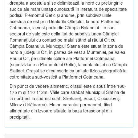
dreapta a acestuia şi se delimitează la nord cu prelungirile
sudice ale marii unităţi cunoscută în literatura de specialitate
podişul Piemontul Getic şi anume, prin subdiviziunile
acestuia de est prin Dealurile Olteţului, la nord Platforma
Cotmeana, la vest parte din Câmpia Boianului. La sud
sectorul de vale este delimitat de subdiviziunea Câmpiei
Romanaţiului cu contact pe malul stând al râului Olt cu
Câmpia Boianului. Municipiul Slatina este situat în zona de
nord a judeţului Olt, în partea de vest a Munteniei, pe Valea
Râului Olt, pe ultimele coline ale Platformei Cotmeana
(subdiviziune a Piemontului Getic), la contactul ei cu Câmpia
Slatinei. Oraşul se circumscrie ca unitate fizico-geografică la
extremitatea sud-vestică a Platformei Cotmeana.
Din punct de vedere altimetric, oraşul este dispus între 160-
175 m şi 110-112m. Văile care străbat Municipiul Slatina de
la nord-est la sud-est sunt: Strehareţ, Sopot, Clocociov şi
Milcov (Urlătoarea). Ele au caracter permanent, fiind
alimentate din izvoare situate la baza teraselor şi din
precipitaţii.