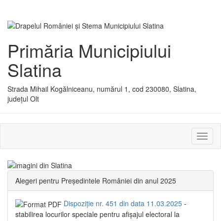
Primăria Municipiului
Slatina
Strada Mihail Kogălniceanu, numărul 1, cod 230080, Slatina,
județul Olt
Activ
sau
dezac
meniu
Alegeri pentru Președintele României din anul 2025
Dispoziție nr. 451 din data 11.03.2025
-
stabilirea locurilor speciale pentru afișajul electoral la