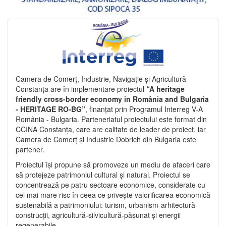
Camera de Comerț, Industrie, Navigație și Agricultură
Constanța are în implementare proiectul
“A heritage
friendly cross-border economy in România and Bulgaria
- HERITAGE RO-BG”
, finanțat prin Programul Interreg V-A
România - Bulgaria. Parteneriatul proiectului este format din
CCINA Constanța, care are calitate de leader de proiect, iar
Camera de Comerț și Industrie Dobrich din Bulgaria este
partener.
Proiectul își propune să promoveze un mediu de afaceri care
să protejeze patrimoniul cultural și natural. Proiectul se
concentrează pe patru sectoare economice, considerate cu
cel mai mare risc în ceea ce privește valorificarea economică
sustenabilă a patrimoniului: turism, urbanism-arhitectură-
construcții, agricultură-silvicultură-pășunat și energii
regenerabile.