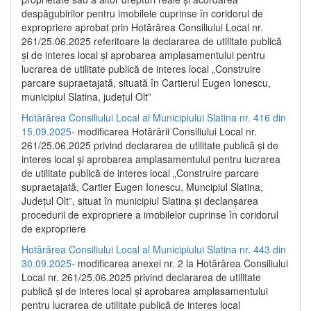
despăgubirilor pentru imobilele cuprinse în coridorul de
expropriere aprobat prin Hotărârea Consiliului Local nr.
261/25.06.2025 referitoare la declararea de utilitate publică
și de interes local și aprobarea amplasamentului pentru
lucrarea de utilitate publică de interes local „Construire
parcare supraetajată, situată în Cartierul Eugen Ionescu,
municipiul Slatina, județul Olt”
Hotărârea Consiliului Local al Municipiului Slatina nr. 416 din
15.09.2025
- modificarea Hotărârii Consiliului Local nr.
261/25.06.2025 privind declararea de utilitate publică și de
interes local și aprobarea amplasamentului pentru lucrarea
de utilitate publică de interes local „Construire parcare
supraetajată, Cartier Eugen Ionescu, Muncipiul Slatina,
Județul Olt”, situat în municipiul Slatina și declanșarea
procedurii de expropriere a imobilelor cuprinse în coridorul
de expropriere
Hotărârea Consiliului Local al Municipiului Slatina nr. 443 din
30.09.2025
- modificarea anexei nr. 2 la Hotărârea Consiliului
Local nr. 261/25.06.2025 privind declararea de utilitate
publică şi de interes local şi aprobarea amplasamentului
pentru lucrarea de utilitate publică de interes local