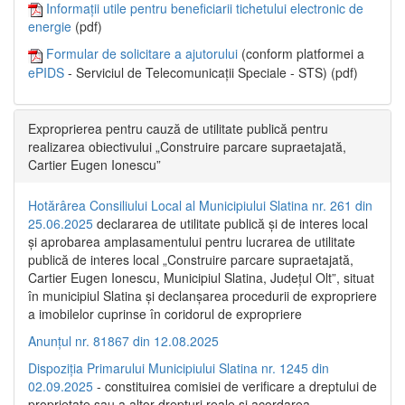
Informații utile pentru beneficiarii tichetului electronic de
energie
(pdf)
Formular de solicitare a ajutorului
(conform platformei a
ePIDS
- Serviciul de Telecomunicații Speciale - STS) (pdf)
Exproprierea pentru cauză de utilitate publică pentru
realizarea obiectivului „Construire parcare supraetajată,
Cartier Eugen Ionescu”
Hotărârea Consiliului Local al Municipiului Slatina nr. 261 din
25.06.2025
declararea de utilitate publică și de interes local
și aprobarea amplasamentului pentru lucrarea de utilitate
publică de interes local „Construire parcare supraetajată,
Cartier Eugen Ionescu, Municipiul Slatina, Județul Olt”, situat
în municipiul Slatina și declanșarea procedurii de expropriere
a imobilelor cuprinse în coridorul de expropriere
Anunțul nr. 81867 din 12.08.2025
Dispoziția Primarului Municipiului Slatina nr. 1245 din
02.09.2025
- constituirea comisiei de verificare a dreptului de
proprietate sau a altor drepturi reale și acordarea