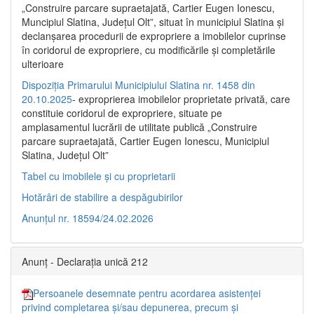
„Construire parcare supraetajată, Cartier Eugen Ionescu,
Muncipiul Slatina, Judeţul Olt”, situat în municipiul Slatina şi
declanşarea procedurii de expropriere a imobilelor cuprinse
în coridorul de expropriere, cu modificările şi completările
ulterioare
Dispoziția Primarului Municipiului Slatina nr. 1458 din
20.10.2025
- exproprierea imobilelor proprietate privată, care
constituie coridorul de expropriere, situate pe
amplasamentul lucrării de utilitate publică „Construire
parcare supraetajată, Cartier Eugen Ionescu, Municipiul
Slatina, Județul Olt”
Tabel cu imobilele și cu proprietarii
Hotărâri de stabilire a despăgubirilor
Anunțul nr. 18594/24.02.2026
Anunț - Declarația unică 212
Persoanele desemnate pentru acordarea asistenței
privind completarea și/sau depunerea, precum și