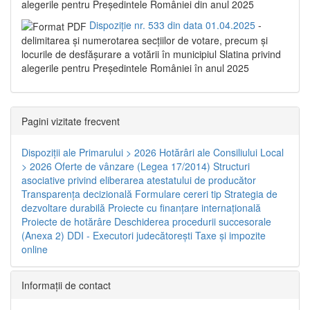
alegerile pentru Președintele României din anul 2025
Dispoziție nr. 533 din data 01.04.2025
-
delimitarea şi numerotarea secţiilor de votare, precum şi
locurile de desfăşurare a votării în municipiul Slatina privind
alegerile pentru Preşedintele României în anul 2025
Pagini vizitate frecvent
Dispoziţii ale Primarului > 2026
Hotărâri ale Consiliului Local
> 2026
Oferte de vânzare (Legea 17/2014)
Structuri
asociative privind eliberarea atestatului de producător
Transparenţa decizională
Formulare cereri tip
Strategia de
dezvoltare durabilă
Proiecte cu finanţare internaţională
Proiecte de hotărâre
Deschiderea procedurii succesorale
(Anexa 2)
DDI - Executori judecătorești
Taxe şi impozite
online
Informaţii de contact