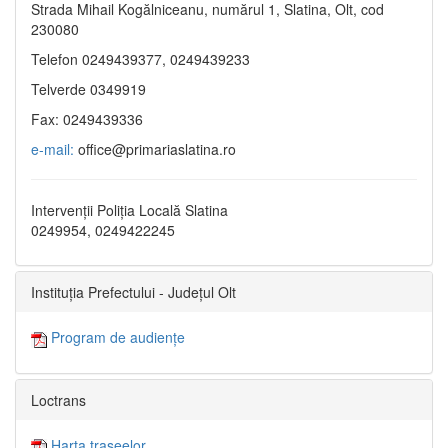
Strada Mihail Kogălniceanu, numărul 1, Slatina, Olt, cod
230080
Telefon 0249439377, 0249439233
Telverde 0349919
Fax: 0249439336
e-mail:
office@primariaslatina.ro
Intervenții Poliția Locală Slatina
0249954, 0249422245
Instituția Prefectului - Județul Olt
Program de audiențe
Loctrans
Harta traseelor