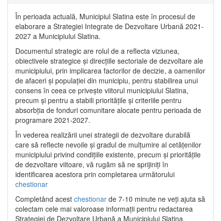
În perioada actuală, Municipiul Slatina este în procesul de
elaborare a Strategiei Integrate de Dezvoltare Urbană 2021‐
2027 a Municipiului Slatina.
Documentul strategic are rolul de a reflecta viziunea,
obiectivele strategice și direcțiile sectoriale de dezvoltare ale
municipiului, prin implicarea factorilor de decizie, a oamenilor
de afaceri și populației din municipiu, pentru stabilirea unui
consens în ceea ce privește viitorul municipiului Slatina,
precum și pentru a stabili prioritățile și criteriile pentru
absorbția de fonduri comunitare alocate pentru perioada de
programare 2021-2027.
În vederea realizării unei strategii de dezvoltare durabilă
care să reflecte nevoile și gradul de mulțumire al cetățenilor
municipiului privind condițiile existente, precum și prioritățile
de dezvoltare viitoare, vă rugăm să ne sprijiniți în
identificarea acestora prin completarea următorului
chestionar
Completând acest
chestionar
de 7-10 minute ne veți ajuta să
colectam cele mai valoroase informații pentru redactarea
Strategiei de Dezvoltare Urbană a Municipiului Slatina.