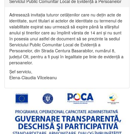
Serviciul Public Comunitar Local de Evidență a Persoanelor
Adresează invitația tuturor cetățenilor care nu dețin acte de
identitate, sunt titulari ai actelor de identitate cu termenul de
valabilitate expirat sau urmează să expire până la sfârșitul
anului și tinerilor care au împlinit vârsta de 14 ani și nu sunt
în posesia unui astfel de document să se prezinte la sediul
Serviciului Public Comunitar Local de Evidență a
Persoanelor, din Strada Centura Basarabilor, numărul 8,
județul Olt, pentru a fi puși în legalitate pe linie de evidență a
persoanelor.
Șef serviciu,
Elena-Claudia Vîlceleanu