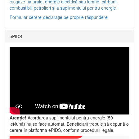
cu gaze naturale, energie electrică sau lemne, cărbuni,
combustibili petrolieri și a suplimentului pentru energie
Formular cerere-declarație pe proprie răspundere
ePIDS
Atenție!
Acordarea suplimentului pentru energie (50
lei/lună) nu se face automat. Beneficiarii trebuie să depună o
cerere în platforma ePIDS, conform procedurii legale.