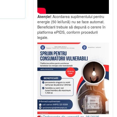
Atenție!
Acordarea suplimentului pentru
energie (50 lei/lună) nu se face automat.
Beneficiarii trebuie să depună o cerere în
platforma ePIDS, conform procedurii
legale.
Ordonanța de urgență nr. 35/2025