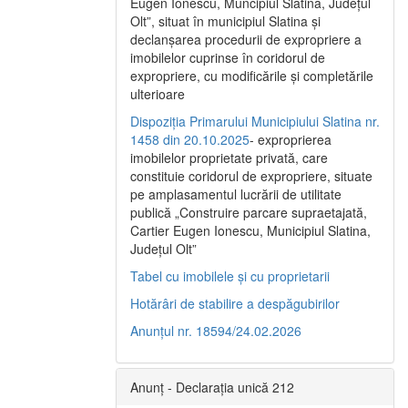
Eugen Ionescu, Muncipiul Slatina, Judeţul
Olt”, situat în municipiul Slatina şi
declanşarea procedurii de expropriere a
imobilelor cuprinse în coridorul de
expropriere, cu modificările şi completările
ulterioare
Dispoziția Primarului Municipiului Slatina nr.
1458 din 20.10.2025
- exproprierea
imobilelor proprietate privată, care
constituie coridorul de expropriere, situate
pe amplasamentul lucrării de utilitate
publică „Construire parcare supraetajată,
Cartier Eugen Ionescu, Municipiul Slatina,
Județul Olt”
Tabel cu imobilele și cu proprietarii
Hotărâri de stabilire a despăgubirilor
Anunțul nr. 18594/24.02.2026
Anunț - Declarația unică 212