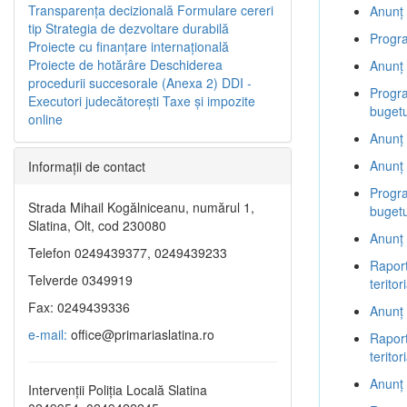
Transparenţa decizională
Formulare cereri
Anunț 
tip
Strategia de dezvoltare durabilă
Progra
Proiecte cu finanţare internaţională
Proiecte de hotărâre
Deschiderea
Anunț 
procedurii succesorale (Anexa 2)
DDI -
Progra
Executori judecătorești
Taxe şi impozite
bugetu
online
Anunț 
Anunț 
Informaţii de contact
Progra
Strada Mihail Kogălniceanu, numărul 1,
bugetu
Slatina, Olt, cod 230080
Anunț 
Telefon 0249439377, 0249439233
Raport
Telverde 0349919
terito
Fax: 0249439336
Anunț 
e-mail:
office@primariaslatina.ro
Raport
terito
Anunț 
Intervenții Poliția Locală Slatina