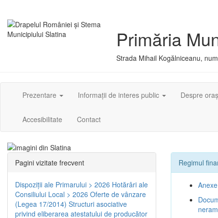
Primăria Muni
Strada Mihail Kogălniceanu, numă
Prezentare
Informații de interes public
Despre ora
Accesibilitate
Contact
Pagini vizitate frecvent
Regimul fina
Dispoziţii ale Primarului > 2026
Hotărâri ale
Anexe 
Consiliului Local > 2026
Oferte de vânzare
Docume
(Legea 17/2014)
Structuri asociative
neram
privind eliberarea atestatului de producător