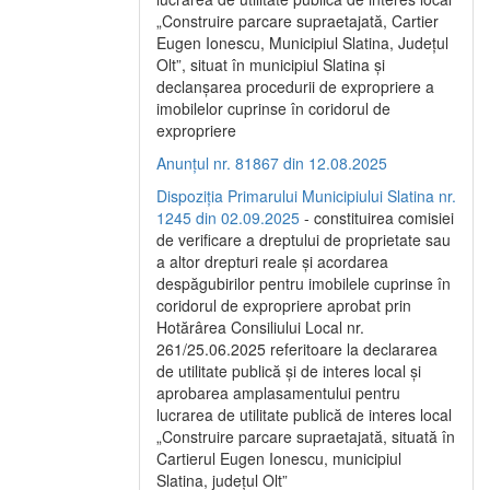
„Construire parcare supraetajată, Cartier
Eugen Ionescu, Municipiul Slatina, Județul
Olt”, situat în municipiul Slatina și
declanșarea procedurii de expropriere a
imobilelor cuprinse în coridorul de
expropriere
Anunțul nr. 81867 din 12.08.2025
Dispoziția Primarului Municipiului Slatina nr.
1245 din 02.09.2025
- constituirea comisiei
de verificare a dreptului de proprietate sau
a altor drepturi reale și acordarea
despăgubirilor pentru imobilele cuprinse în
coridorul de expropriere aprobat prin
Hotărârea Consiliului Local nr.
261/25.06.2025 referitoare la declararea
de utilitate publică și de interes local și
aprobarea amplasamentului pentru
lucrarea de utilitate publică de interes local
„Construire parcare supraetajată, situată în
Cartierul Eugen Ionescu, municipiul
Slatina, județul Olt”