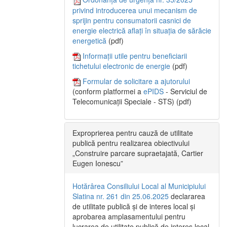
privind introducerea unui mecanism de
sprijin pentru consumatorii casnici de
energie electrică aflați în situația de sărăcie
energetică
(pdf)
Informații utile pentru beneficiarii
tichetului electronic de energie
(pdf)
Formular de solicitare a ajutorului
(conform platformei a
ePIDS
- Serviciul de
Telecomunicații Speciale - STS) (pdf)
Exproprierea pentru cauză de utilitate
publică pentru realizarea obiectivului
„Construire parcare supraetajată, Cartier
Eugen Ionescu”
Hotărârea Consiliului Local al Municipiului
Slatina nr. 261 din 25.06.2025
declararea
de utilitate publică și de interes local și
aprobarea amplasamentului pentru
lucrarea de utilitate publică de interes local