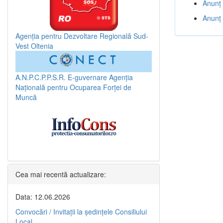
Anunț 
Anunț 
Agenția pentru Dezvoltare Regională Sud-
Vest Oltenia
A.N.P.C.P.P.S.R.
E-guvernare
Agenția
Națională pentru Ocuparea Forței de
Muncă
Cea mai recentă actualizare:
Data: 12.06.2026
Convocări / Invitaţii la şedinţele Consiliului
Local