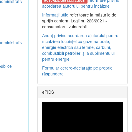
Informare privind
administrativ-
ACTUALIZARE (23.12.2025)
acordarea ajutorului pentru încălzire
Informații utile
referitoare la măsurile de
sprijin conform Legii nr. 226/2021 -
consumatorul vulnerabil
Anunț privind acordarea ajutorului pentru
încălzirea locuinței cu gaze naturale,
administrativ-
energie electrică sau lemne, cărbuni,
combustibili petrolieri și a suplimentului
pentru energie
publice
Formular cerere-declarație pe proprie
răspundere
ePIDS