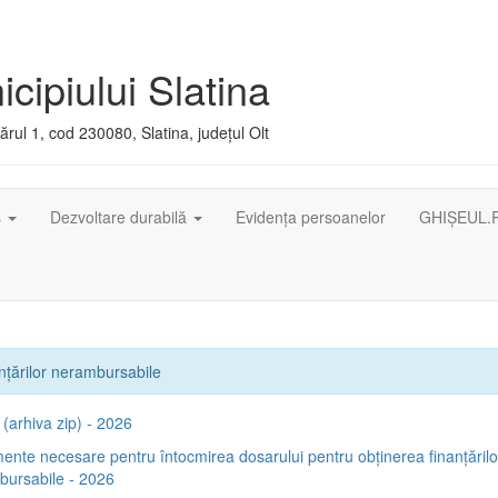
cipiului Slatina
rul 1, cod 230080, Slatina, județul Olt
ș
Dezvoltare durabilă
Evidența persoanelor
GHIȘEUL.
nțărilor nerambursabile
(arhiva zip) - 2026
nte necesare pentru întocmirea dosarului pentru obținerea finanțărilo
bursabile - 2026