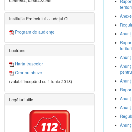
0249954, 0249422245
Raport
terito
Anexe 
Instituția Prefectului - Județul Olt
Regul
Program de audiențe
Anunț 
Raport
terito
Loctrans
Anunț 
Harta traseelor
Anunț 
pentru
Orar autobuze
Anunț 
(valabil începând cu 1 iunie 2018)
Raport
Anunț 
Legături utile
Anunț 
Regul
Anunț 