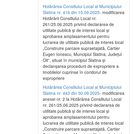
Hotărârea Consiliului Local al Municipiului
Slatina nr. 416 din 15.09.2025
- modificarea
Hotărârii Consiliului Local nr.
261/25.06.2025 privind declararea de
utilitate publică și de interes local și
aprobarea amplasamentului pentru
lucrarea de utilitate publică de interes local
„Construire parcare supraetajată, Cartier
Eugen Ionescu, Muncipiul Slatina, Județul
Olt”, situat în municipiul Slatina și
declanșarea procedurii de expropriere a
imobilelor cuprinse în coridorul de
expropriere
Hotărârea Consiliului Local al Municipiului
Slatina nr. 443 din 30.09.2025
- modificarea
anexei nr. 2 la Hotărârea Consiliului Local
nr. 261/25.06.2025 privind declararea de
utilitate publică şi de interes local şi
aprobarea amplasamentului pentru
lucrarea de utilitate publică de interes local
„Construire parcare supraetajată, Cartier