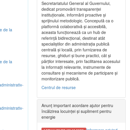
Secretariatului General al Guvernului,
dedicat promovării transparenței
instituționale, informării proactive și
sprijinului metodologic. Concepută ca o
platformă colaborativă și accesibilă,
e de la
aceasta funcționează ca un hub de
referință bidirecțional, destinat atât
specialiștilor din administrația publică
centrală și locală, prin furnizarea de
resurse, ghiduri și bune practici, cât și
părților interesate, prin facilitarea accesului
e de la
la informații relevante, instrumente de
consultare și mecanisme de participare și
monitorizare publică.
administrativ-
Centrul de resurse
Anunț important acordare ajutor pentru
administrativ-
încălzirea locuinței și supliment pentru
energie