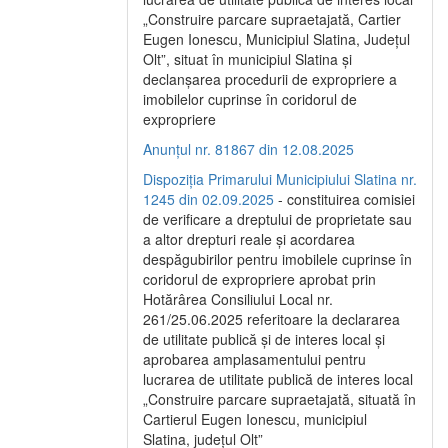
„Construire parcare supraetajată, Cartier
Eugen Ionescu, Municipiul Slatina, Județul
Olt”, situat în municipiul Slatina și
declanșarea procedurii de expropriere a
imobilelor cuprinse în coridorul de
expropriere
Anunțul nr. 81867 din 12.08.2025
Dispoziția Primarului Municipiului Slatina nr.
1245 din 02.09.2025
- constituirea comisiei
de verificare a dreptului de proprietate sau
a altor drepturi reale și acordarea
despăgubirilor pentru imobilele cuprinse în
coridorul de expropriere aprobat prin
Hotărârea Consiliului Local nr.
261/25.06.2025 referitoare la declararea
de utilitate publică și de interes local și
aprobarea amplasamentului pentru
lucrarea de utilitate publică de interes local
„Construire parcare supraetajată, situată în
Cartierul Eugen Ionescu, municipiul
Slatina, județul Olt”