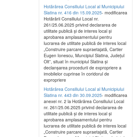
Hotărârea Consiliului Local al Municipiului
Slatina nr. 416 din 15.09.2025
- modificarea
Hotărârii Consiliului Local nr.
261/25.06.2025 privind declararea de
utilitate publică și de interes local și
aprobarea amplasamentului pentru
lucrarea de utilitate publică de interes local
„Construire parcare supraetajată, Cartier
Eugen Ionescu, Muncipiul Slatina, Județul
Olt”, situat în municipiul Slatina și
declanșarea procedurii de expropriere a
imobilelor cuprinse în coridorul de
expropriere
Hotărârea Consiliului Local al Municipiului
Slatina nr. 443 din 30.09.2025
- modificarea
anexei nr. 2 la Hotărârea Consiliului Local
nr. 261/25.06.2025 privind declararea de
utilitate publică şi de interes local şi
aprobarea amplasamentului pentru
lucrarea de utilitate publică de interes local
„Construire parcare supraetajată, Cartier