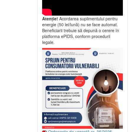
Atenție!
Acordarea suplimentului pentru
energie (50 lei/lună) nu se face automat.
Beneficiarii trebuie să depună o cerere în
platforma ePIDS, conform procedurii
legale.
Ordonanța de urgență nr. 35/2025