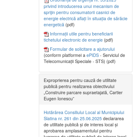
privind introducerea unui mecanism de
sprijin pentru consumatorii casnici de
energie electrică aflați în situația de sărăcie
energetică
(pdf)
Informații utile pentru beneficiarii
tichetului electronic de energie
(pdf)
Formular de solicitare a ajutorului
(conform platformei a
ePIDS
- Serviciul de
Telecomunicații Speciale - STS) (pdf)
Exproprierea pentru cauză de utilitate
publică pentru realizarea obiectivului
„Construire parcare supraetajată, Cartier
Eugen Ionescu”
Hotărârea Consiliului Local al Municipiului
Slatina nr. 261 din 25.06.2025
declararea
de utilitate publică și de interes local și
aprobarea amplasamentului pentru
lucrarea de utilitate publică de interes local