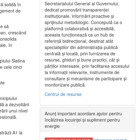
Secretariatului General al Guvernului,
ă solidă în
dedicat promovării transparenței
nagement de
instituționale, informării proactive și
sprijinului metodologic. Concepută ca o
ne să
platformă colaborativă și accesibilă,
urban, crescând
aceasta funcționează ca un hub de
consolida
referință bidirecțional, destinat atât
ale, în
specialiștilor din administrația publică
centrală și locală, prin furnizarea de
resurse, ghiduri și bune practici, cât și
iului Slatina
părților interesate, prin facilitarea accesului
e cele cinci
la informații relevante, instrumente de
consultare și mecanisme de participare și
ste
monitorizare publică.
Centrul de resurse
icipiului
ă a dezvoltării
ării unui nivel
Anunț important acordare ajutor pentru
fesională.
încălzirea locuinței și supliment pentru
energie
trăzii A1 la