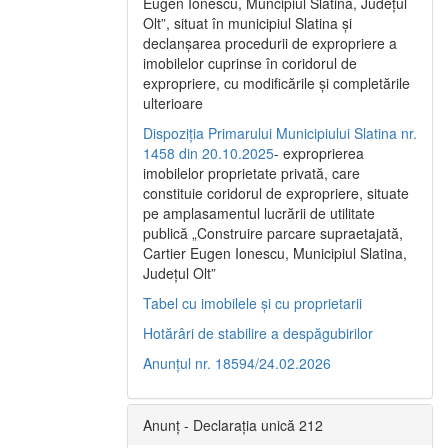
Eugen Ionescu, Muncipiul Slatina, Judeţul
Olt”, situat în municipiul Slatina şi
declanşarea procedurii de expropriere a
imobilelor cuprinse în coridorul de
expropriere, cu modificările şi completările
ulterioare
Dispoziția Primarului Municipiului Slatina nr.
1458 din 20.10.2025
- exproprierea
imobilelor proprietate privată, care
constituie coridorul de expropriere, situate
pe amplasamentul lucrării de utilitate
publică „Construire parcare supraetajată,
Cartier Eugen Ionescu, Municipiul Slatina,
Județul Olt”
Tabel cu imobilele și cu proprietarii
Hotărâri de stabilire a despăgubirilor
Anunțul nr. 18594/24.02.2026
Anunț - Declarația unică 212