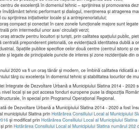
 centru de excelenţă în domeniul tehnic – sprijinirea şi promovarea dezv
 învăţământ tehnic performant şi dialogul, menţinerea şi atragerea maril
 cu sprijinirea iniţiativelor locale şi a antreprenoriatului;
 oraş compact şi conectat în care zonele funcţionale majore sunt legate 
rală prin intermediul unor axe/ circulații verzi;
oraş atractiv pentru locuitori şi turişti, prin calitatea spaţiului public, pi
 centrală preponderent pietonală, ce evidenţiază identitatea dublă a ora
dustrial. Spaţiile publice specifice celor două centre (centrul istoric şi c
te şi legate de principalele puncte de interes şi zone rezidenţiale din o
.
anului 2020 va fi un oraş tânăr şi modern, ce îmbină calitatea ridicată a 
hiului târg cu excelenţa în domeniul tehnic şi stabilitatea locurilor de m
iei Integrate de Dezvoltare Urbană a Municipiului Slatina 2014 - 2020
a nivel local şi se pot accesa fonduri europene puse la dispoziţia Român
tructurale, în special prin Programul Operațional Regional.
rată de Dezvoltare Urbană a Municipiului Slatina 2014 - 2020 a fost îns
al municipiului Slatina prin
Hotărârea Consiliului Local al Municipiului S
2016
și modificat prin
Hotărârea Consiliului Local al Municipiului Slatin
și prin
Hotărârea Consiliului Local al Municipiului Slatina numărul 202