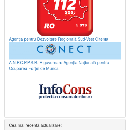
Agenția pentru Dezvoltare Regională Sud-Vest Oltenia
A.N.P.C.P.P.S.R.
E-guvernare
Agenția Națională pentru
Ocuparea Forței de Muncă
Cea mai recentă actualizare: