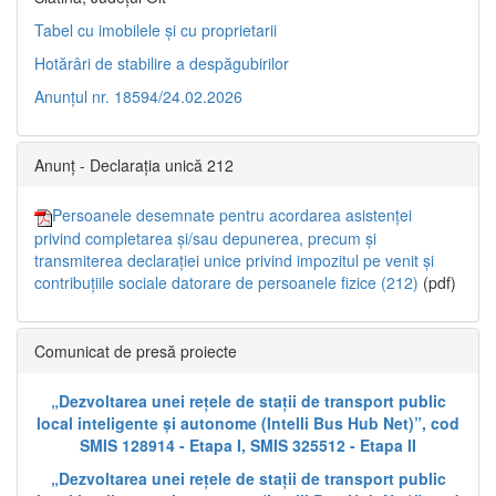
Tabel cu imobilele și cu proprietarii
Hotărâri de stabilire a despăgubirilor
Anunțul nr. 18594/24.02.2026
Anunț - Declarația unică 212
Persoanele desemnate pentru acordarea asistenței
privind completarea și/sau depunerea, precum și
transmiterea declarației unice privind impozitul pe venit și
contribuțiile sociale datorare de persoanele fizice (212)
(pdf)
Comunicat de presă proiecte
„Dezvoltarea unei rețele de stații de transport public
local inteligente și autonome (Intelli Bus Hub Net)”, cod
SMIS 128914 - Etapa I, SMIS 325512 - Etapa II
„Dezvoltarea unei rețele de stații de transport public