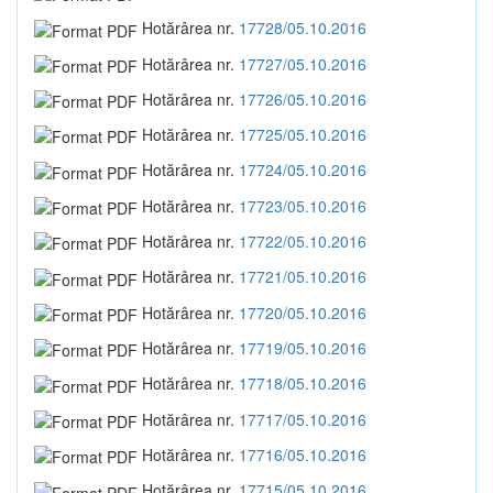
Hotărârea nr.
17728/05.10.2016
Hotărârea nr.
17727/05.10.2016
Hotărârea nr.
17726/05.10.2016
Hotărârea nr.
17725/05.10.2016
Hotărârea nr.
17724/05.10.2016
Hotărârea nr.
17723/05.10.2016
Hotărârea nr.
17722/05.10.2016
Hotărârea nr.
17721/05.10.2016
Hotărârea nr.
17720/05.10.2016
Hotărârea nr.
17719/05.10.2016
Hotărârea nr.
17718/05.10.2016
Hotărârea nr.
17717/05.10.2016
Hotărârea nr.
17716/05.10.2016
Hotărârea nr.
17715/05.10.2016