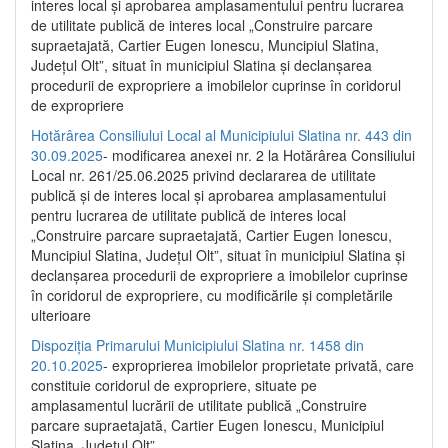
interes local și aprobarea amplasamentului pentru lucrarea
de utilitate publică de interes local „Construire parcare
supraetajată, Cartier Eugen Ionescu, Muncipiul Slatina,
Județul Olt”, situat în municipiul Slatina și declanșarea
procedurii de expropriere a imobilelor cuprinse în coridorul
de expropriere
Hotărârea Consiliului Local al Municipiului Slatina nr. 443 din
30.09.2025
- modificarea anexei nr. 2 la Hotărârea Consiliului
Local nr. 261/25.06.2025 privind declararea de utilitate
publică şi de interes local şi aprobarea amplasamentului
pentru lucrarea de utilitate publică de interes local
„Construire parcare supraetajată, Cartier Eugen Ionescu,
Muncipiul Slatina, Judeţul Olt”, situat în municipiul Slatina şi
declanşarea procedurii de expropriere a imobilelor cuprinse
în coridorul de expropriere, cu modificările şi completările
ulterioare
Dispoziția Primarului Municipiului Slatina nr. 1458 din
20.10.2025
- exproprierea imobilelor proprietate privată, care
constituie coridorul de expropriere, situate pe
amplasamentul lucrării de utilitate publică „Construire
parcare supraetajată, Cartier Eugen Ionescu, Municipiul
Slatina, Județul Olt”