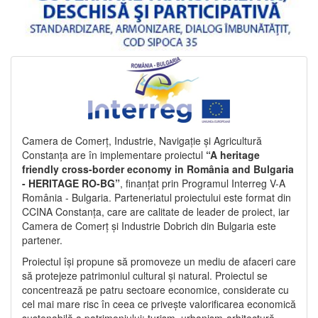
Camera de Comerț, Industrie, Navigație și Agricultură
Constanța are în implementare proiectul
“A heritage
friendly cross-border economy in România and Bulgaria
- HERITAGE RO-BG”
, finanțat prin Programul Interreg V-A
România - Bulgaria. Parteneriatul proiectului este format din
CCINA Constanța, care are calitate de leader de proiect, iar
Camera de Comerț și Industrie Dobrich din Bulgaria este
partener.
Proiectul își propune să promoveze un mediu de afaceri care
să protejeze patrimoniul cultural și natural. Proiectul se
concentrează pe patru sectoare economice, considerate cu
cel mai mare risc în ceea ce privește valorificarea economică
sustenabilă a patrimoniului: turism, urbanism-arhitectură-