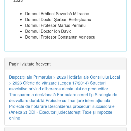
Domnul Arhitect Severică Mitrache
Domnul Doctor Șerban Berteșteanu
Domnul Profesor Marius Perianu
Domnul Doctor Ion David
Domnul Profesor Constantin Voinescu
Pagini vizitate frecvent
Dispoziţii ale Primarului > 2026
Hotărâri ale Consiliului Local
> 2026
Oferte de vânzare (Legea 17/2014)
Structuri
asociative privind eliberarea atestatului de producător
Transparenţa decizională
Formulare cereri tip
Strategia de
dezvoltare durabilă
Proiecte cu finanţare internaţională
Proiecte de hotărâre
Deschiderea procedurii succesorale
(Anexa 2)
DDI - Executori judecătorești
Taxe şi impozite
online