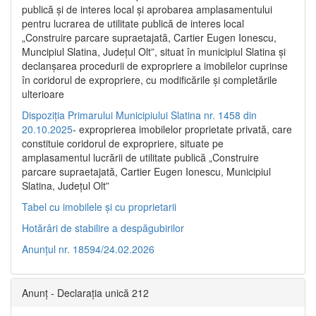
publică şi de interes local şi aprobarea amplasamentului
pentru lucrarea de utilitate publică de interes local
„Construire parcare supraetajată, Cartier Eugen Ionescu,
Muncipiul Slatina, Judeţul Olt”, situat în municipiul Slatina şi
declanşarea procedurii de expropriere a imobilelor cuprinse
în coridorul de expropriere, cu modificările şi completările
ulterioare
Dispoziția Primarului Municipiului Slatina nr. 1458 din
20.10.2025
- exproprierea imobilelor proprietate privată, care
constituie coridorul de expropriere, situate pe
amplasamentul lucrării de utilitate publică „Construire
parcare supraetajată, Cartier Eugen Ionescu, Municipiul
Slatina, Județul Olt”
Tabel cu imobilele și cu proprietarii
Hotărâri de stabilire a despăgubirilor
Anunțul nr. 18594/24.02.2026
Anunț - Declarația unică 212