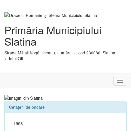
Primăria Municipiului
Slatina
Strada Mihail Kogălniceanu, numărul 1, cod 230080, Slatina,
județul Olt
Activ
sau
dezac
meniu
Cetățeni de onoare
1993