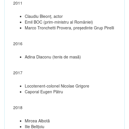
2011
Claudiu Bleonț, actor
Emil BOC (prim-ministru al României)
Marco Tronchetti Provera, președinte Grup Pirelli
2016
Adina Diaconu (tenis de masă)
2017
Locotenent-colonel Nicolae Grigore
Caporal Eugen Pătru
2018
Mircea Albotă
Ilie Belițoiu