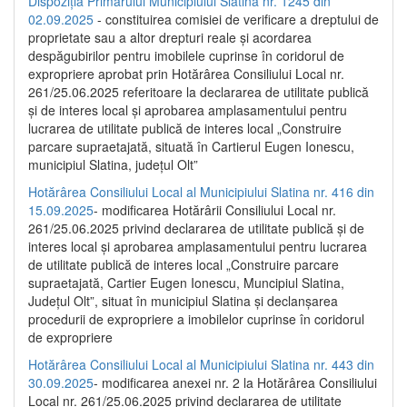
Dispoziția Primarului Municipiului Slatina nr. 1245 din
02.09.2025
- constituirea comisiei de verificare a dreptului de
proprietate sau a altor drepturi reale și acordarea
despăgubirilor pentru imobilele cuprinse în coridorul de
expropriere aprobat prin Hotărârea Consiliului Local nr.
261/25.06.2025 referitoare la declararea de utilitate publică
și de interes local și aprobarea amplasamentului pentru
lucrarea de utilitate publică de interes local „Construire
parcare supraetajată, situată în Cartierul Eugen Ionescu,
municipiul Slatina, județul Olt”
Hotărârea Consiliului Local al Municipiului Slatina nr. 416 din
15.09.2025
- modificarea Hotărârii Consiliului Local nr.
261/25.06.2025 privind declararea de utilitate publică și de
interes local și aprobarea amplasamentului pentru lucrarea
de utilitate publică de interes local „Construire parcare
supraetajată, Cartier Eugen Ionescu, Muncipiul Slatina,
Județul Olt”, situat în municipiul Slatina și declanșarea
procedurii de expropriere a imobilelor cuprinse în coridorul
de expropriere
Hotărârea Consiliului Local al Municipiului Slatina nr. 443 din
30.09.2025
- modificarea anexei nr. 2 la Hotărârea Consiliului
Local nr. 261/25.06.2025 privind declararea de utilitate