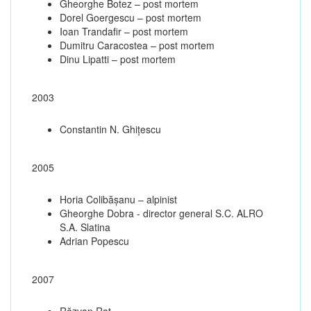
Gheorghe Botez – post mortem
Dorel Goergescu – post mortem
Ioan Trandafir – post mortem
Dumitru Caracostea – post mortem
Dinu Lipatti – post mortem
2003
Constantin N. Ghiţescu
2005
Horia Colibășanu – alpinist
Gheorghe Dobra - director general S.C. ALRO
S.A. Slatina
Adrian Popescu
2007
Răzvan Raț