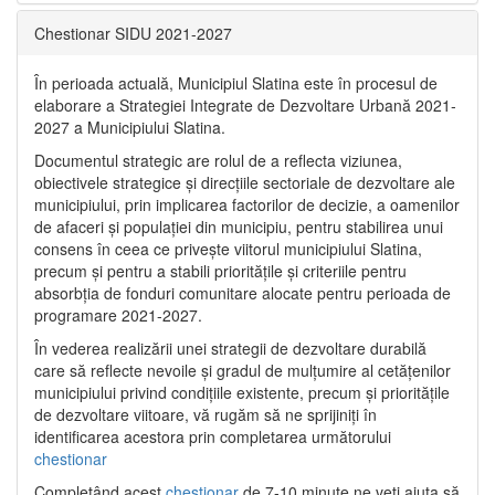
Chestionar SIDU 2021-2027
În perioada actuală, Municipiul Slatina este în procesul de
elaborare a Strategiei Integrate de Dezvoltare Urbană 2021‐
2027 a Municipiului Slatina.
Documentul strategic are rolul de a reflecta viziunea,
obiectivele strategice și direcțiile sectoriale de dezvoltare ale
municipiului, prin implicarea factorilor de decizie, a oamenilor
de afaceri și populației din municipiu, pentru stabilirea unui
consens în ceea ce privește viitorul municipiului Slatina,
precum și pentru a stabili prioritățile și criteriile pentru
absorbția de fonduri comunitare alocate pentru perioada de
programare 2021-2027.
În vederea realizării unei strategii de dezvoltare durabilă
care să reflecte nevoile și gradul de mulțumire al cetățenilor
municipiului privind condițiile existente, precum și prioritățile
de dezvoltare viitoare, vă rugăm să ne sprijiniți în
identificarea acestora prin completarea următorului
chestionar
Completând acest
chestionar
de 7-10 minute ne veți ajuta să