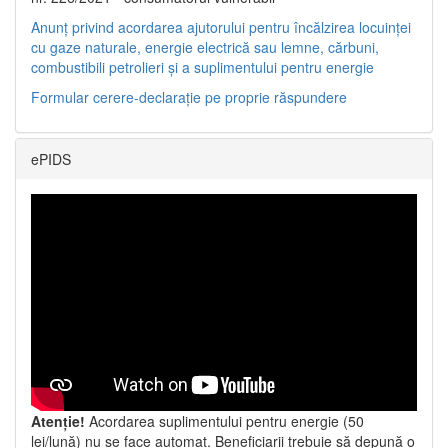
Anunț privind acordarea ajutorului pentru încălzirea locuinței
cu gaze naturale, energie electrică sau lemne, cărbuni,
combustibili petrolieri și a suplimentului pentru energie
Formular cerere-declarație pe proprie răspundere
ePIDS
Atenție!
Acordarea suplimentului pentru energie (50
lei/lună) nu se face automat. Beneficiarii trebuie să depună o