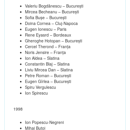
Valeriu Bogdănescu – Bucureşti
Mircea Becheanu – Bucureşti
Sofia Buşe – Bucureşti
Doina Cornea – Cluj-Napoca
Eugen Ionescu – Paris
Rene Eyasrd – Bordeaux
Gheroghe Hotopan – Bucureşti
Cercel Therond – Franţa
Noris Jensire – Franţa
Ion Aldea – Slatina
Constantin Blaj – Slatina
Liviu Mircea Dan – Slatina
Petre Roman – Bucureşti
Eugen Gîrlea – Bucureşti
Spiru Vergulescu
Ion Spirescu
1998
Ion Popescu-Negreni
Mihai Butoi