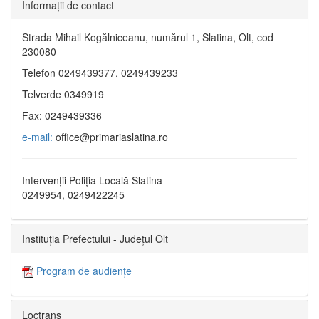
Informaţii de contact
Strada Mihail Kogălniceanu, numărul 1, Slatina, Olt, cod
230080
Telefon 0249439377, 0249439233
Telverde 0349919
Fax: 0249439336
e-mail:
office@primariaslatina.ro
Intervenții Poliția Locală Slatina
0249954, 0249422245
Instituția Prefectului - Județul Olt
Program de audiențe
Loctrans