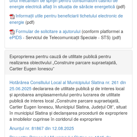
unui mecanism de sprijin pentru consumatorii casnici de
energie electrică aflați în situația de sărăcie energetică
(pdf)
Informații utile pentru beneficiarii tichetului electronic de
energie
(pdf)
Formular de solicitare a ajutorului
(conform platformei a
ePIDS
- Serviciul de Telecomunicații Speciale - STS) (pdf)
Exproprierea pentru cauză de utilitate publică pentru
realizarea obiectivului „Construire parcare supraetajată,
Cartier Eugen Ionescu”
Hotărârea Consiliului Local al Municipiului Slatina nr. 261 din
25.06.2025
declararea de utilitate publică și de interes local
și aprobarea amplasamentului pentru lucrarea de utilitate
publică de interes local „Construire parcare supraetajată,
Cartier Eugen Ionescu, Municipiul Slatina, Județul Olt”, situat
în municipiul Slatina și declanșarea procedurii de expropriere
a imobilelor cuprinse în coridorul de expropriere
Anunțul nr. 81867 din 12.08.2025