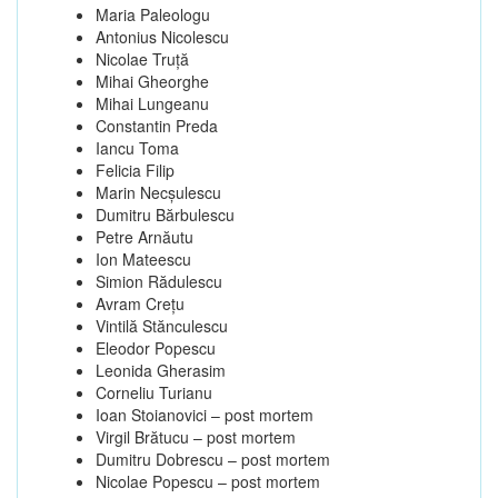
Maria Paleologu
Antonius Nicolescu
Nicolae Truţă
Mihai Gheorghe
Mihai Lungeanu
Constantin Preda
Iancu Toma
Felicia Filip
Marin Necşulescu
Dumitru Bărbulescu
Petre Arnăutu
Ion Mateescu
Simion Rădulescu
Avram Creţu
Vintilă Stănculescu
Eleodor Popescu
Leonida Gherasim
Corneliu Turianu
Ioan Stoianovici – post mortem
Virgil Brătucu – post mortem
Dumitru Dobrescu – post mortem
Nicolae Popescu – post mortem