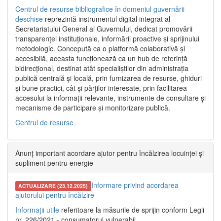
Centrul de resurse bibliografice în domeniul guvernării
deschise
reprezintă instrumentul digital integrat al
Secretariatului General al Guvernului, dedicat promovării
transparenței instituționale, informării proactive și sprijinului
metodologic. Concepută ca o platformă colaborativă și
accesibilă, aceasta funcționează ca un hub de referință
bidirecțional, destinat atât specialiștilor din administrația
publică centrală și locală, prin furnizarea de resurse, ghiduri
și bune practici, cât și părților interesate, prin facilitarea
accesului la informații relevante, instrumente de consultare și
mecanisme de participare și monitorizare publică.
Centrul de resurse
Anunț important acordare ajutor pentru încălzirea locuinței și
supliment pentru energie
Informare privind acordarea
ACTUALIZARE (23.12.2025)
ajutorului pentru încălzire
Informații utile
referitoare la măsurile de sprijin conform Legii
nr. 226/2021 - consumatorul vulnerabil