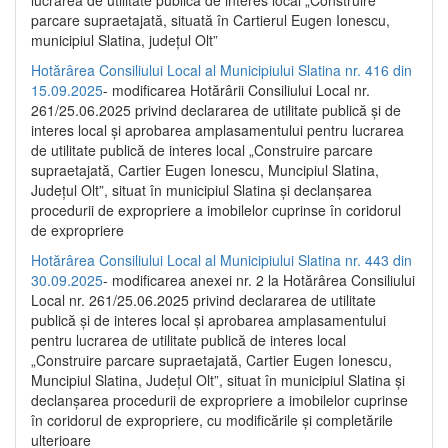
parcare supraetajată, situată în Cartierul Eugen Ionescu,
municipiul Slatina, județul Olt”
Hotărârea Consiliului Local al Municipiului Slatina nr. 416 din
15.09.2025
- modificarea Hotărârii Consiliului Local nr.
261/25.06.2025 privind declararea de utilitate publică și de
interes local și aprobarea amplasamentului pentru lucrarea
de utilitate publică de interes local „Construire parcare
supraetajată, Cartier Eugen Ionescu, Muncipiul Slatina,
Județul Olt”, situat în municipiul Slatina și declanșarea
procedurii de expropriere a imobilelor cuprinse în coridorul
de expropriere
Hotărârea Consiliului Local al Municipiului Slatina nr. 443 din
30.09.2025
- modificarea anexei nr. 2 la Hotărârea Consiliului
Local nr. 261/25.06.2025 privind declararea de utilitate
publică şi de interes local şi aprobarea amplasamentului
pentru lucrarea de utilitate publică de interes local
„Construire parcare supraetajată, Cartier Eugen Ionescu,
Muncipiul Slatina, Judeţul Olt”, situat în municipiul Slatina şi
declanşarea procedurii de expropriere a imobilelor cuprinse
în coridorul de expropriere, cu modificările şi completările
ulterioare