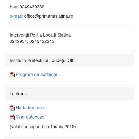
Fax: 0249439336
e-mail:
office@primariaslatina.ro
Intervenții Poliția Locală Slatina
0249954, 0249422245
Instituția Prefectului - Județul Olt
Program de audiențe
Loctrans
Harta traseelor
Orar autobuze
(valabil începând cu 1 iunie 2018)