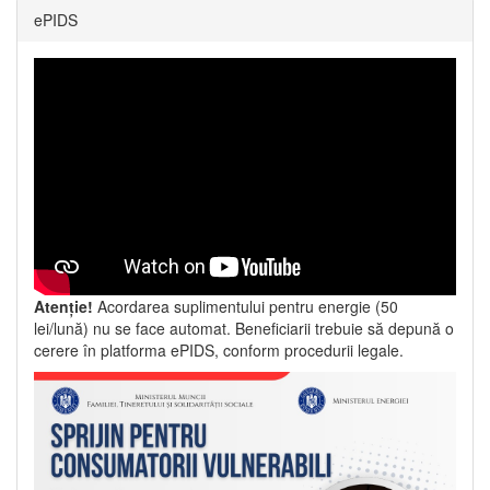
ePIDS
Atenție!
Acordarea suplimentului pentru energie (50
lei/lună) nu se face automat. Beneficiarii trebuie să depună o
cerere în platforma ePIDS, conform procedurii legale.