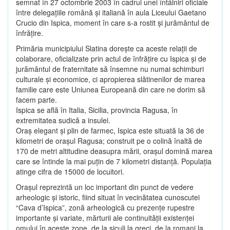
semnat în 27 octombrie 2003 în cadrul unei întâlniri oficiale
între delegaţiile română şi italiană în aula Liceului Gaetano
Crucio din Ispica, moment în care s-a rostit şi jurământul de
înfrăţire.
Primăria municipiului Slatina doreşte ca aceste relaţii de
colaborare, oficializate prin actul de înfrăţire cu Ispica şi de
jurământul de fraternitate să însemne nu numai schimburi
culturale şi economice, ci apropierea slătinenilor de marea
familie care este Uniunea Europeană din care ne dorim să
facem parte.
Ispica se află în Italia, Sicilia, provincia Ragusa, în
extremitatea sudică a insulei.
Oraş elegant şi plin de farmec, Ispica este situată la 36 de
kilometri de oraşul Ragusa; construit pe o colină înaltă de
170 de metri altitudine deasupra mării, oraşul domină marea
care se întinde la mai puţin de 7 kilometri distanţă. Populaţia
atinge cifra de 15000 de locuitori.
Oraşul reprezintă un loc important din punct de vedere
arheologic şi istoric, fiind situat în vecinătatea cunoscutei
“Cava d’Ispica”, zonă arheologică cu prezenţe rupestre
importante şi variate, mărturii ale continuităţii existenţei
omului în aceste zone, de la siculi la greci, de la romani la