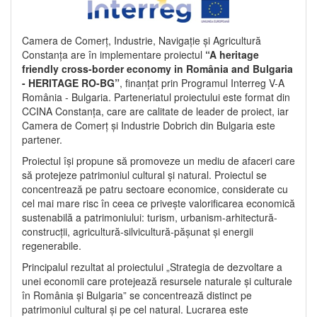
Camera de Comerț, Industrie, Navigație și Agricultură
Constanța are în implementare proiectul
“A heritage
friendly cross-border economy in România and Bulgaria
- HERITAGE RO-BG”
, finanțat prin Programul Interreg V-A
România - Bulgaria. Parteneriatul proiectului este format din
CCINA Constanța, care are calitate de leader de proiect, iar
Camera de Comerț și Industrie Dobrich din Bulgaria este
partener.
Proiectul își propune să promoveze un mediu de afaceri care
să protejeze patrimoniul cultural și natural. Proiectul se
concentrează pe patru sectoare economice, considerate cu
cel mai mare risc în ceea ce privește valorificarea economică
sustenabilă a patrimoniului: turism, urbanism-arhitectură-
construcții, agricultură-silvicultură-pășunat și energii
regenerabile.
Principalul rezultat al proiectului „Strategia de dezvoltare a
unei economii care protejează resursele naturale și culturale
în România și Bulgaria” se concentrează distinct pe
patrimoniul cultural și pe cel natural. Lucrarea este