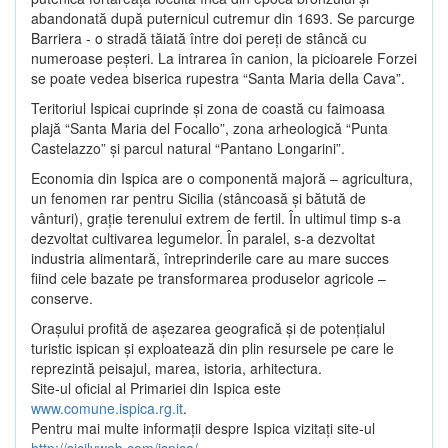
abandonată după puternicul cutremur din 1693. Se parcurge
Barriera - o stradă tăiată între doi pereţi de stâncă cu
numeroase peşteri. La intrarea în canion, la picioarele Forzei
se poate vedea biserica rupestra “Santa Maria della Cava”.
Teritoriul Ispicai cuprinde şi zona de coastă cu faimoasa
plajă “Santa Maria del Focallo”, zona arheologică “Punta
Castelazzo” şi parcul natural “Pantano Longarini”.
Economia din Ispica are o componentă majoră – agricultura,
un fenomen rar pentru Sicilia (stâncoasă şi bătută de
vânturi), graţie terenului extrem de fertil. În ultimul timp s-a
dezvoltat cultivarea legumelor. În paralel, s-a dezvoltat
industria alimentară, întreprinderile care au mare succes
fiind cele bazate pe transformarea produselor agricole –
conserve.
Oraşului profită de aşezarea geografică şi de potenţialul
turistic ispican şi exploatează din plin resursele pe care le
reprezintă peisajul, marea, istoria, arhitectura.
Site-ul oficial al Primariei din Ispica este
www.comune.ispica.rg.it
.
Pentru mai multe informaţii despre Ispica vizitaţi site-ul
http://sicilyweb.com/ispica/