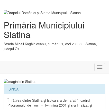
Primăria Municipiului
Slatina
Strada Mihail Kogălniceanu, numărul 1, cod 230080, Slatina,
județul Olt
Activ
sau
dezac
meniu
ISPICA
Înfrăţirea dintre Slatina şi Ispica s-a demarat în cadrul
Programului de Town – Twinning 2001 şi s-a finalizat şi