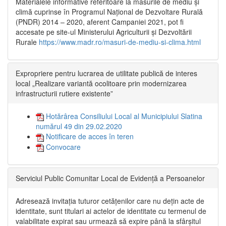
Materialele informative referitoare la măsurile de mediu și
climă cuprinse în Programul Național de Dezvoltare Rurală
(PNDR) 2014 – 2020, aferent Campaniei 2021, pot fi
accesate pe site-ul Ministerului Agriculturii și Dezvoltării
Rurale
https://www.madr.ro/masuri-de-mediu-si-clima.html
Expropriere pentru lucrarea de utilitate publică de interes
local „Realizare variantă ocolitoare prin modernizarea
infrastructurii rutiere existente”
Hotărârea Consiliului Local al Municipiului Slatina
numărul 49 din 29.02.2020
Notificare de acces în teren
Convocare
Serviciul Public Comunitar Local de Evidență a Persoanelor
Adresează invitația tuturor cetățenilor care nu dețin acte de
identitate, sunt titulari ai actelor de identitate cu termenul de
valabilitate expirat sau urmează să expire până la sfârșitul