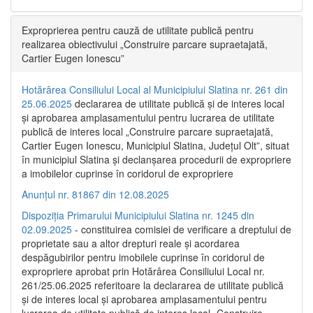
Exproprierea pentru cauză de utilitate publică pentru
realizarea obiectivului „Construire parcare supraetajată,
Cartier Eugen Ionescu”
Hotărârea Consiliului Local al Municipiului Slatina nr. 261 din
25.06.2025
declararea de utilitate publică și de interes local
și aprobarea amplasamentului pentru lucrarea de utilitate
publică de interes local „Construire parcare supraetajată,
Cartier Eugen Ionescu, Municipiul Slatina, Județul Olt”, situat
în municipiul Slatina și declanșarea procedurii de expropriere
a imobilelor cuprinse în coridorul de expropriere
Anunțul nr. 81867 din 12.08.2025
Dispoziția Primarului Municipiului Slatina nr. 1245 din
02.09.2025
- constituirea comisiei de verificare a dreptului de
proprietate sau a altor drepturi reale și acordarea
despăgubirilor pentru imobilele cuprinse în coridorul de
expropriere aprobat prin Hotărârea Consiliului Local nr.
261/25.06.2025 referitoare la declararea de utilitate publică
și de interes local și aprobarea amplasamentului pentru
lucrarea de utilitate publică de interes local „Construire