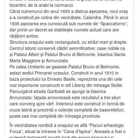
bizantini, de la arabi la normanzi.
Când cutremurul din anul 1693 a distrus aşezarea, noul oraş
s-a construit pe colina din vecinătate, Calandra. Până în anul
1935 aşezarea era cunoscută sub numele de “Spaccaforno”,
dar printr-un decret se stabileşte numele actual care are
rădăcini antice.
Structura oraşului este rectangulară, cu străzi mari şi drepte.
Centrul istoric conservă clădiri semnificative: case nobile ca
şi Palatul Alfieri şi Palatul Bruno di Belmonte, biserica Santa
Maria Maggiore şi Annunziata.
Pe calea Umberto se gaseste Palatul Bruno di Belmonte,
astazi sediul Primariei orasului. Construit in anul 1910 in
baza proiectului lui Ernesto Basile, reprezinta una din cele
mai importante constructii in stil Liberty din intreaga Sicilie.
Parcurgând strada Garibaldi se ajunge la biserica
Annunziata: faţada armonioasă este rezultatul a trei siluri
care converg spre vârf. Interiorul este construit în formă de
cruce latină şi prezintă o colecţie completă de basoreliefuri,
poate cea mai completă din întreaga provincie.
În vecinătatea nordică a oraşului se află “Parcul arheologic
Forza”, situat la intrarea în “Cava d’Ispica”. Aceasta a fost o
putenică fortareaţă locuită încă din epoca bronzului şi