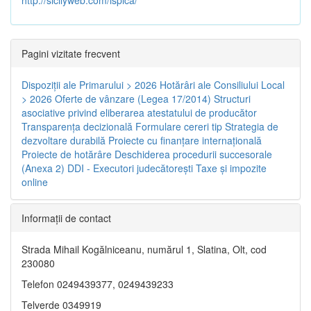
Pagini vizitate frecvent
Dispoziţii ale Primarului > 2026
Hotărâri ale Consiliului Local
> 2026
Oferte de vânzare (Legea 17/2014)
Structuri
asociative privind eliberarea atestatului de producător
Transparenţa decizională
Formulare cereri tip
Strategia de
dezvoltare durabilă
Proiecte cu finanţare internaţională
Proiecte de hotărâre
Deschiderea procedurii succesorale
(Anexa 2)
DDI - Executori judecătorești
Taxe şi impozite
online
Informaţii de contact
Strada Mihail Kogălniceanu, numărul 1, Slatina, Olt, cod
230080
Telefon 0249439377, 0249439233
Telverde 0349919