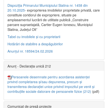
Dispoziția Primarului Municipiului Slatina nr. 1458 din
20.10.2025
- exproprierea imobilelor proprietate privată, care
constituie coridorul de expropriere, situate pe
amplasamentul lucrării de utilitate publică „Construire
parcare supraetajată, Cartier Eugen Ionescu, Municipiul
Slatina, Județul Olt”
Tabel cu imobilele și cu proprietarii
Hotărâri de stabilire a despăgubirilor
Anunțul nr. 18594/24.02.2026
Anunț - Declarația unică 212
Persoanele desemnate pentru acordarea asistenței
privind completarea și/sau depunerea, precum și
transmiterea declarației unice privind impozitul pe venit și
contribuțiile sociale datorare de persoanele fizice (212)
(pdf)
Comunicat de presă proiecte