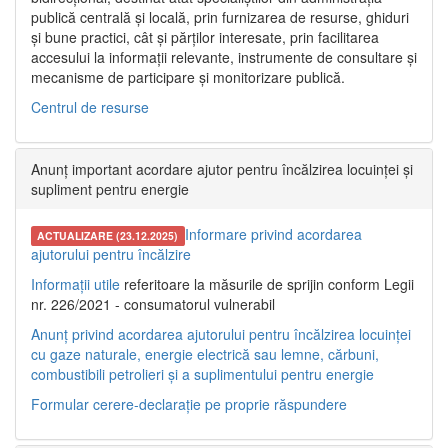
publică centrală și locală, prin furnizarea de resurse, ghiduri
și bune practici, cât și părților interesate, prin facilitarea
accesului la informații relevante, instrumente de consultare și
mecanisme de participare și monitorizare publică.
Centrul de resurse
Anunț important acordare ajutor pentru încălzirea locuinței și
supliment pentru energie
Informare privind acordarea
ACTUALIZARE (23.12.2025)
ajutorului pentru încălzire
Informații utile
referitoare la măsurile de sprijin conform Legii
nr. 226/2021 - consumatorul vulnerabil
Anunț privind acordarea ajutorului pentru încălzirea locuinței
cu gaze naturale, energie electrică sau lemne, cărbuni,
combustibili petrolieri și a suplimentului pentru energie
Formular cerere-declarație pe proprie răspundere