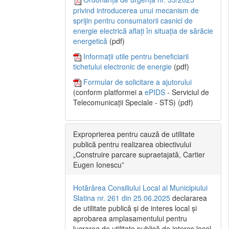
privind introducerea unui mecanism de
sprijin pentru consumatorii casnici de
energie electrică aflați în situația de sărăcie
energetică
(pdf)
Informații utile pentru beneficiarii
tichetului electronic de energie
(pdf)
Formular de solicitare a ajutorului
(conform platformei a
ePIDS
- Serviciul de
Telecomunicații Speciale - STS) (pdf)
Exproprierea pentru cauză de utilitate
publică pentru realizarea obiectivului
„Construire parcare supraetajată, Cartier
Eugen Ionescu”
Hotărârea Consiliului Local al Municipiului
Slatina nr. 261 din 25.06.2025
declararea
de utilitate publică și de interes local și
aprobarea amplasamentului pentru
lucrarea de utilitate publică de interes local