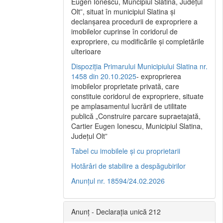
Eugen Ionescu, Muncipiul Slatina, Judeţul
Olt”, situat în municipiul Slatina şi
declanşarea procedurii de expropriere a
imobilelor cuprinse în coridorul de
expropriere, cu modificările şi completările
ulterioare
Dispoziția Primarului Municipiului Slatina nr.
1458 din 20.10.2025
- exproprierea
imobilelor proprietate privată, care
constituie coridorul de expropriere, situate
pe amplasamentul lucrării de utilitate
publică „Construire parcare supraetajată,
Cartier Eugen Ionescu, Municipiul Slatina,
Județul Olt”
Tabel cu imobilele și cu proprietarii
Hotărâri de stabilire a despăgubirilor
Anunțul nr. 18594/24.02.2026
Anunț - Declarația unică 212