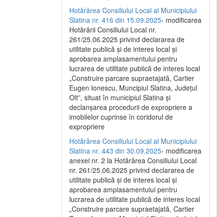
Hotărârea Consiliului Local al Municipiului
Slatina nr. 416 din 15.09.2025
- modificarea
Hotărârii Consiliului Local nr.
261/25.06.2025 privind declararea de
utilitate publică și de interes local și
aprobarea amplasamentului pentru
lucrarea de utilitate publică de interes local
„Construire parcare supraetajată, Cartier
Eugen Ionescu, Muncipiul Slatina, Județul
Olt”, situat în municipiul Slatina și
declanșarea procedurii de expropriere a
imobilelor cuprinse în coridorul de
expropriere
Hotărârea Consiliului Local al Municipiului
Slatina nr. 443 din 30.09.2025
- modificarea
anexei nr. 2 la Hotărârea Consiliului Local
nr. 261/25.06.2025 privind declararea de
utilitate publică şi de interes local şi
aprobarea amplasamentului pentru
lucrarea de utilitate publică de interes local
„Construire parcare supraetajată, Cartier