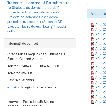
Transparenţa decizională
Formulare cereri
tip
Strategia de dezvoltare durabilă
Proiecte cu finanţare internaţională
Aparatul d
Proiecte de hotărâre
Deschiderea
procedurii succesorale (Anexa 2)
DDI -
Anul 2
Executori judecătorești
Taxe şi impozite
Anul 2
online
Anul 2
Anul 2
Informaţii de contact
Anul 2
Anul 2
Anul 2
Strada Mihail Kogălniceanu, numărul 1,
Anul 2
Slatina, Olt, cod 230080
Anul 2
Telefon 0249439377, 0249439233
Anul 2
Anul 2
Telverde 0349919
Anul 2
Fax: 0249439336
Anul 2
Anul 2
e-mail:
office@primariaslatina.ro
Anul 2
Anul 2
Anul 2
Intervenții Poliția Locală Slatina