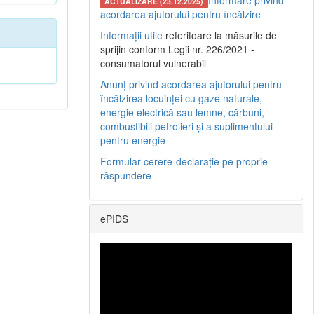
Informare privind
ACTUALIZARE (23.12.2025)
acordarea ajutorului pentru încălzire
Informații utile
referitoare la măsurile de
sprijin conform Legii nr. 226/2021 -
consumatorul vulnerabil
Anunț privind acordarea ajutorului pentru
încălzirea locuinței cu gaze naturale,
energie electrică sau lemne, cărbuni,
combustibili petrolieri și a suplimentului
pentru energie
Formular cerere-declarație pe proprie
răspundere
ePIDS