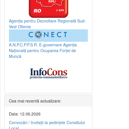
Agenția pentru Dezvoltare Regională Sud-
Vest Oltenia
A.N.P.C.P.P.S.R.
E-guvernare
Agenția
Națională pentru Ocuparea Forței de
Muncă
Cea mai recentă actualizare:
Data: 12.06.2026
Convocări / Invitaţii la şedinţele Consiliului
Local