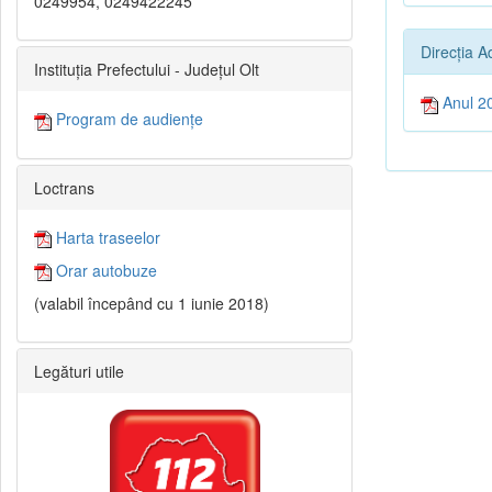
0249954, 0249422245
Direcția A
Instituția Prefectului - Județul Olt
Anul 2
Program de audiențe
Loctrans
Harta traseelor
Orar autobuze
(valabil începând cu 1 iunie 2018)
Legături utile