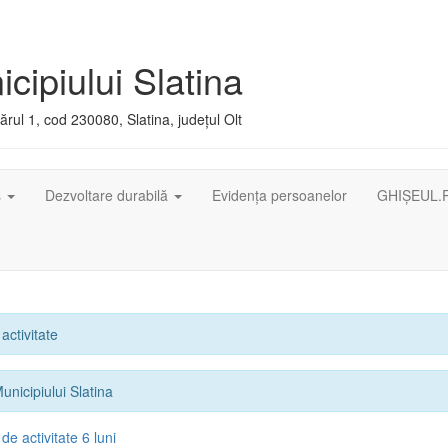
cipiului Slatina
rul 1, cod 230080, Slatina, județul Olt
ș
Dezvoltare durabilă
Evidența persoanelor
GHIȘEUL.
activitate
unicipiului Slatina
e activitate 6 luni