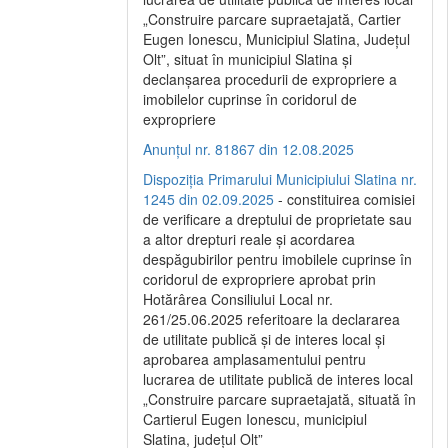
„Construire parcare supraetajată, Cartier
Eugen Ionescu, Municipiul Slatina, Județul
Olt”, situat în municipiul Slatina și
declanșarea procedurii de expropriere a
imobilelor cuprinse în coridorul de
expropriere
Anunțul nr. 81867 din 12.08.2025
Dispoziția Primarului Municipiului Slatina nr.
1245 din 02.09.2025
- constituirea comisiei
de verificare a dreptului de proprietate sau
a altor drepturi reale și acordarea
despăgubirilor pentru imobilele cuprinse în
coridorul de expropriere aprobat prin
Hotărârea Consiliului Local nr.
261/25.06.2025 referitoare la declararea
de utilitate publică și de interes local și
aprobarea amplasamentului pentru
lucrarea de utilitate publică de interes local
„Construire parcare supraetajată, situată în
Cartierul Eugen Ionescu, municipiul
Slatina, județul Olt”