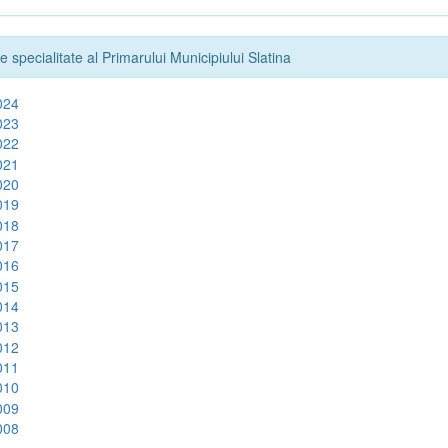
e specialitate al Primarului Municipiului Slatina
024
023
022
021
020
019
018
017
016
015
014
013
012
011
010
009
008