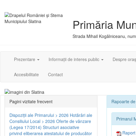
Primăria Muni
Strada Mihail Kogălniceanu, numă
Prezentare
Informații de interes public
Despre ora
Accesibilitate
Contact
Pagini vizitate frecvent
Rapoarte de 
Dispoziţii ale Primarului > 2026
Hotărâri ale
Primarul M
Consiliului Local > 2026
Oferte de vânzare
(Legea 17/2014)
Structuri asociative
Raport d
privind eliberarea atestatului de producător