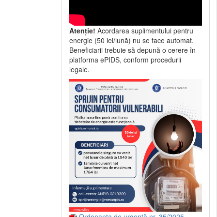
Atenție!
Acordarea suplimentului pentru
energie (50 lei/lună) nu se face automat.
Beneficiarii trebuie să depună o cerere în
platforma ePIDS, conform procedurii
legale.
Ordonanța de urgență nr. 35/2025