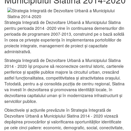
Strategia Integrată de Dezvoltare Urbană a Municipiului Slatina
pentru perioada 2014 -2020 vine în continuarea demersurilor din
perioada de programare 2007-2013, construind pe o bază solidă
în ceea ce priveşte experienţa în implementarea portofoliilor de
proiecte integrate, management de proiect și capacitate
administrativă.
Strategia Integrată de Dezvoltare Urbană a Municipiului Slatina
2014 - 2020 își propune să reconecteze centrul istoric, cartierele
periferice şi spaţiile publice majore la circuitul urban, crescând
astfel funcţionalitatea, competitivitatea şi atractivitatea oraşului.
Totodată, pentru a-şi consolida poziţia de centru regional, Slatina
va investi în dezvoltarea şi promovarea identităţii locale, în
dezvoltarea capitalului uman şi în modernizarea infrastructurii şi
serviciilor publice.
Obiectivele şi acţiunile prevăzute în Strategia Integrată de
Dezvoltare Urbană a Municipiului Slatina 2014 - 2020 vizează
depășirea provocărilor şi valorificarea oportunităţilor identificate
pe cele cinci paliere: economic, demografic, social, conectivitate,