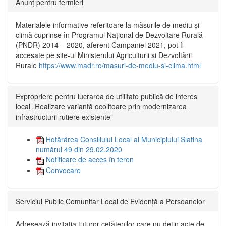
Anunț pentru fermieri
Materialele informative referitoare la măsurile de mediu și
climă cuprinse în Programul Național de Dezvoltare Rurală
(PNDR) 2014 – 2020, aferent Campaniei 2021, pot fi
accesate pe site-ul Ministerului Agriculturii și Dezvoltării
Rurale
https://www.madr.ro/masuri-de-mediu-si-clima.html
Expropriere pentru lucrarea de utilitate publică de interes
local „Realizare variantă ocolitoare prin modernizarea
infrastructurii rutiere existente”
Hotărârea Consiliului Local al Municipiului Slatina
numărul 49 din 29.02.2020
Notificare de acces în teren
Convocare
Serviciul Public Comunitar Local de Evidență a Persoanelor
Adresează invitația tuturor cetățenilor care nu dețin acte de