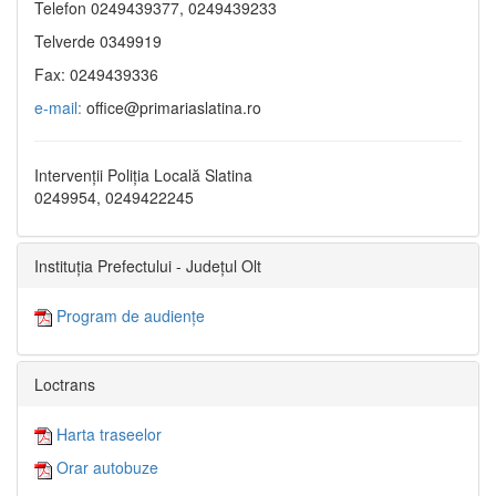
Telefon 0249439377, 0249439233
Telverde 0349919
Fax: 0249439336
e-mail:
office@primariaslatina.ro
Intervenții Poliția Locală Slatina
0249954, 0249422245
Instituția Prefectului - Județul Olt
Program de audiențe
Loctrans
Harta traseelor
Orar autobuze