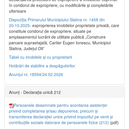
în coridorul de expropriere, cu modificările şi completările
ulterioare
Dispoziția Primarului Municipiului Slatina nr. 1458 din
20.10.2025
- exproprierea imobilelor proprietate privată, care
constituie coridorul de expropriere, situate pe
amplasamentul lucrării de utilitate publică „Construire
parcare supraetajată, Cartier Eugen Ionescu, Municipiul
Slatina, Județul Olt”
Tabel cu imobilele și cu proprietarii
Hotărâri de stabilire a despăgubirilor
Anunțul nr. 18594/24.02.2026
Anunț - Declarația unică 212
Persoanele desemnate pentru acordarea asistenței
privind completarea și/sau depunerea, precum și
transmiterea declarației unice privind impozitul pe venit și
contribuțiile sociale datorare de persoanele fizice (212)
(pdf)