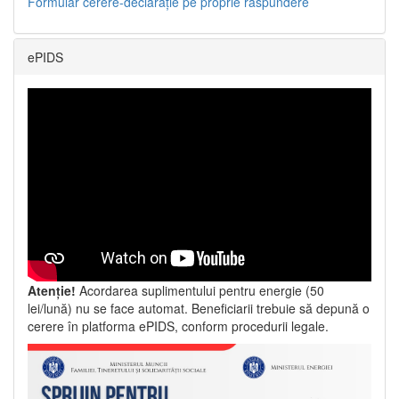
Formular cerere-declarație pe proprie răspundere
ePIDS
Atenție!
Acordarea suplimentului pentru energie (50
lei/lună) nu se face automat. Beneficiarii trebuie să depună o
cerere în platforma ePIDS, conform procedurii legale.