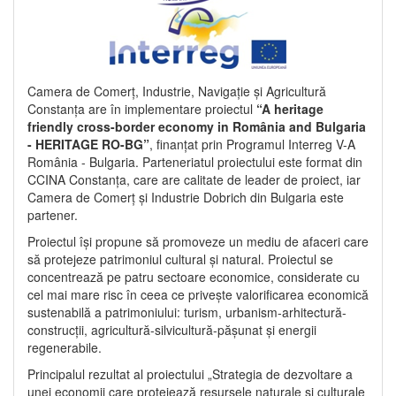
Camera de Comerț, Industrie, Navigație și Agricultură
Constanța are în implementare proiectul
“A heritage
friendly cross-border economy in România and Bulgaria
- HERITAGE RO-BG”
, finanțat prin Programul Interreg V-A
România - Bulgaria. Parteneriatul proiectului este format din
CCINA Constanța, care are calitate de leader de proiect, iar
Camera de Comerț și Industrie Dobrich din Bulgaria este
partener.
Proiectul își propune să promoveze un mediu de afaceri care
să protejeze patrimoniul cultural și natural. Proiectul se
concentrează pe patru sectoare economice, considerate cu
cel mai mare risc în ceea ce privește valorificarea economică
sustenabilă a patrimoniului: turism, urbanism-arhitectură-
construcții, agricultură-silvicultură-pășunat și energii
regenerabile.
Principalul rezultat al proiectului „Strategia de dezvoltare a
unei economii care protejează resursele naturale și culturale