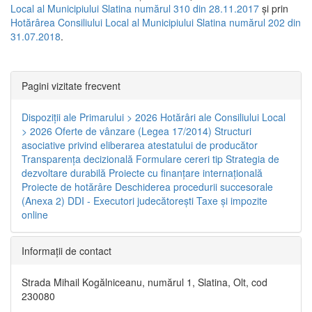
Local al Municipiului Slatina numărul 310 din 28.11.2017
și prin
Hotărârea Consiliului Local al Municipiului Slatina numărul 202 din
31.07.2018
.
Pagini vizitate frecvent
Dispoziţii ale Primarului > 2026
Hotărâri ale Consiliului Local
> 2026
Oferte de vânzare (Legea 17/2014)
Structuri
asociative privind eliberarea atestatului de producător
Transparenţa decizională
Formulare cereri tip
Strategia de
dezvoltare durabilă
Proiecte cu finanţare internaţională
Proiecte de hotărâre
Deschiderea procedurii succesorale
(Anexa 2)
DDI - Executori judecătorești
Taxe şi impozite
online
Informaţii de contact
Strada Mihail Kogălniceanu, numărul 1, Slatina, Olt, cod
230080