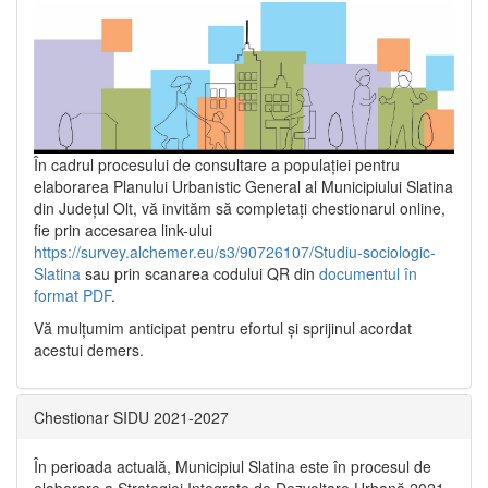
În cadrul procesului de consultare a populaţiei pentru
elaborarea Planului Urbanistic General al Municipiului Slatina
din Județul Olt, vă invităm să completați chestionarul online,
fie prin accesarea link-ului
https://survey.alchemer.eu/s3/90726107/Studiu-sociologic-
Slatina
sau prin scanarea codului QR din
documentul în
format PDF
.
Vă mulţumim anticipat pentru efortul şi sprijinul acordat
acestui demers.
Chestionar SIDU 2021-2027
În perioada actuală, Municipiul Slatina este în procesul de
elaborare a Strategiei Integrate de Dezvoltare Urbană 2021‐