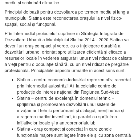
mediu şi schimbări climatice.
Principiul de bază pentru dezvoltarea pe termen mediu şi lung a
municipiului Slatina este reconectarea oraşului la nivel fizico-
spaţial, social şi funcţional.
Prin intermediul proiectelor cuprinse în Strategia Integrată de
Dezvoltare Urbană a Municipiului Slatina 2014 - 2020 Slatina va
deveni un oraş compact şi verde, cu o înţelegere durabilă a
dezvoltării urbane, orientat spre utilizarea eficientă şi eficace a
resurselor locale în vederea asigurării unui nivel ridicat de calitate
a vieţii pentru o populaţie tânără, cu un nivel ridicat de pregătire
profesională. Principalele aspecte urmărite în acest sens sunt:
Slatina - centru economic-industrial reprezentativ, racordat
prin intermediul autostrăzii A1 la celelalte centre de
producţie de interes naţional din Regiunea Sud-Vest;
Slatina – centru de excelenţă în domeniul tehnic –
sprijinirea şi promovarea dezvoltării unui sistem de
învăţământ tehnic performant şi dialogul, menţinerea şi
atragerea marilor investitori, în paralel cu sprijinirea
iniţiativelor locale şi a antreprenoriatului;
Slatina - oraş compact şi conectat în care zonele
funcţionale majore sunt legate între ele şi cu zona centrală