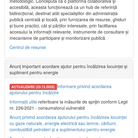
metodologic. Concepută ca o platformă colaborativă și
accesibilă, aceasta funcționează ca un hub de referință
bidirecțional, destinat atât specialiștilor din administrația
publică centrală și locală, prin furnizarea de resurse, ghiduri
și bune practici, cât și părților interesate, prin facilitarea
accesului la informații relevante, instrumente de consultare și
mecanisme de participare și monitorizare publică.
Centrul de resurse
Anunț important acordare ajutor pentru încălzirea locuinței și
supliment pentru energie
Informare privind acordarea
ACTUALIZARE (23.12.2025)
ajutorului pentru încălzire
Informații utile
referitoare la măsurile de sprijin conform Legii
nr. 226/2021 - consumatorul vulnerabil
Anunț privind acordarea ajutorului pentru încălzirea locuinței
cu gaze naturale, energie electrică sau lemne, cărbuni,
combustibili petrolieri și a suplimentului pentru energie