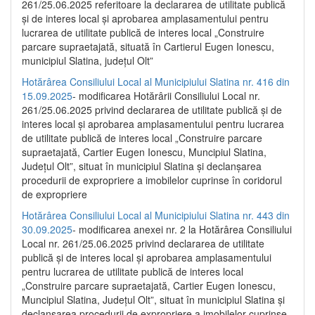
261/25.06.2025 referitoare la declararea de utilitate publică
și de interes local și aprobarea amplasamentului pentru
lucrarea de utilitate publică de interes local „Construire
parcare supraetajată, situată în Cartierul Eugen Ionescu,
municipiul Slatina, județul Olt”
Hotărârea Consiliului Local al Municipiului Slatina nr. 416 din
15.09.2025
- modificarea Hotărârii Consiliului Local nr.
261/25.06.2025 privind declararea de utilitate publică și de
interes local și aprobarea amplasamentului pentru lucrarea
de utilitate publică de interes local „Construire parcare
supraetajată, Cartier Eugen Ionescu, Muncipiul Slatina,
Județul Olt”, situat în municipiul Slatina și declanșarea
procedurii de expropriere a imobilelor cuprinse în coridorul
de expropriere
Hotărârea Consiliului Local al Municipiului Slatina nr. 443 din
30.09.2025
- modificarea anexei nr. 2 la Hotărârea Consiliului
Local nr. 261/25.06.2025 privind declararea de utilitate
publică şi de interes local şi aprobarea amplasamentului
pentru lucrarea de utilitate publică de interes local
„Construire parcare supraetajată, Cartier Eugen Ionescu,
Muncipiul Slatina, Judeţul Olt”, situat în municipiul Slatina şi
declanşarea procedurii de expropriere a imobilelor cuprinse