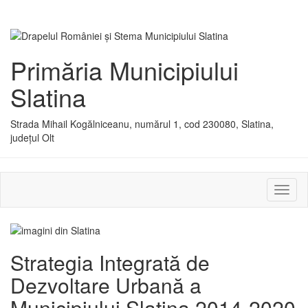
Primăria Municipiului
Slatina
Strada Mihail Kogălniceanu, numărul 1, cod 230080, Slatina,
județul Olt
Activ
sau
dezac
meniu
Strategia Integrată de
Dezvoltare Urbană a
Municipiului Slatina 2014-2020