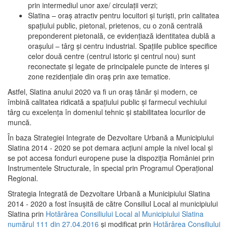
prin intermediul unor axe/ circulații verzi;
Slatina – oraş atractiv pentru locuitori şi turişti, prin calitatea
spaţiului public, pietonal, prietenos, cu o zonă centrală
preponderent pietonală, ce evidenţiază identitatea dublă a
oraşului – târg şi centru industrial. Spaţiile publice specifice
celor două centre (centrul istoric şi centrul nou) sunt
reconectate şi legate de principalele puncte de interes şi
zone rezidenţiale din oraş prin axe tematice.
Astfel, Slatina anului 2020 va fi un oraş tânăr şi modern, ce
îmbină calitatea ridicată a spaţiului public şi farmecul vechiului
târg cu excelenţa în domeniul tehnic şi stabilitatea locurilor de
muncă.
În baza Strategiei Integrate de Dezvoltare Urbană a Municipiului
Slatina 2014 - 2020 se pot demara acţiuni ample la nivel local şi
se pot accesa fonduri europene puse la dispoziţia României prin
Instrumentele Structurale, în special prin Programul Operațional
Regional.
Strategia Integrată de Dezvoltare Urbană a Municipiului Slatina
2014 - 2020 a fost însuşită de către Consiliul Local al municipiului
Slatina prin
Hotărârea Consiliului Local al Municipiului Slatina
numărul 111 din 27.04.2016
și modificat prin
Hotărârea Consiliului