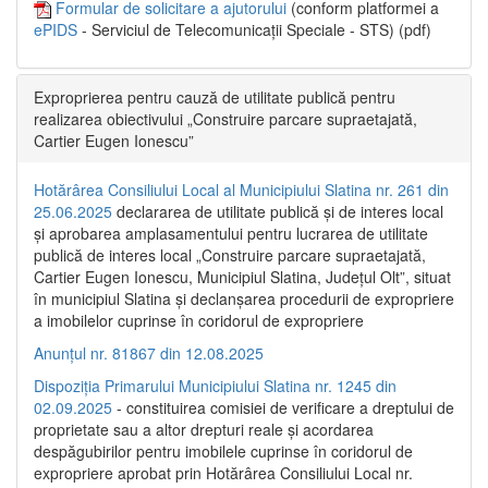
Formular de solicitare a ajutorului
(conform platformei a
ePIDS
- Serviciul de Telecomunicații Speciale - STS) (pdf)
Exproprierea pentru cauză de utilitate publică pentru
realizarea obiectivului „Construire parcare supraetajată,
Cartier Eugen Ionescu”
Hotărârea Consiliului Local al Municipiului Slatina nr. 261 din
25.06.2025
declararea de utilitate publică și de interes local
și aprobarea amplasamentului pentru lucrarea de utilitate
publică de interes local „Construire parcare supraetajată,
Cartier Eugen Ionescu, Municipiul Slatina, Județul Olt”, situat
în municipiul Slatina și declanșarea procedurii de expropriere
a imobilelor cuprinse în coridorul de expropriere
Anunțul nr. 81867 din 12.08.2025
Dispoziția Primarului Municipiului Slatina nr. 1245 din
02.09.2025
- constituirea comisiei de verificare a dreptului de
proprietate sau a altor drepturi reale și acordarea
despăgubirilor pentru imobilele cuprinse în coridorul de
expropriere aprobat prin Hotărârea Consiliului Local nr.