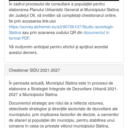
În cadrul procesului de consultare a populaţiei pentru
elaborarea Planului Urbanistic General al Municipiului Slatina
din Județul Olt, vă invităm să completați chestionarul online,
fie prin accesarea link-ului
https://survey.alchemer.eu/s3/90726107/Studiu-sociologic-
Slatina
sau prin scanarea codului QR din
documentul în
format PDF
.
Vă mulţumim anticipat pentru efortul şi sprijinul acordat
acestui demers.
Chestionar SIDU 2021-2027
În perioada actuală, Municipiul Slatina este în procesul de
elaborare a Strategiei Integrate de Dezvoltare Urbană 2021‐
2027 a Municipiului Slatina.
Documentul strategic are rolul de a reflecta viziunea,
obiectivele strategice și direcțiile sectoriale de dezvoltare ale
municipiului, prin implicarea factorilor de decizie, a oamenilor
de afaceri și populației din municipiu, pentru stabilirea unui
consens în ceea ce privește viitorul municipiului Slatina,