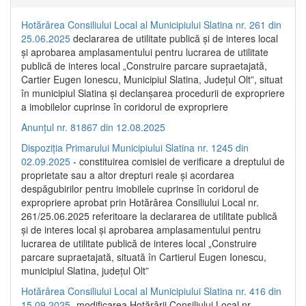
Hotărârea Consiliului Local al Municipiului Slatina nr. 261 din
25.06.2025
declararea de utilitate publică și de interes local
și aprobarea amplasamentului pentru lucrarea de utilitate
publică de interes local „Construire parcare supraetajată,
Cartier Eugen Ionescu, Municipiul Slatina, Județul Olt”, situat
în municipiul Slatina și declanșarea procedurii de expropriere
a imobilelor cuprinse în coridorul de expropriere
Anunțul nr. 81867 din 12.08.2025
Dispoziția Primarului Municipiului Slatina nr. 1245 din
02.09.2025
- constituirea comisiei de verificare a dreptului de
proprietate sau a altor drepturi reale și acordarea
despăgubirilor pentru imobilele cuprinse în coridorul de
expropriere aprobat prin Hotărârea Consiliului Local nr.
261/25.06.2025 referitoare la declararea de utilitate publică
și de interes local și aprobarea amplasamentului pentru
lucrarea de utilitate publică de interes local „Construire
parcare supraetajată, situată în Cartierul Eugen Ionescu,
municipiul Slatina, județul Olt”
Hotărârea Consiliului Local al Municipiului Slatina nr. 416 din
15.09.2025
- modificarea Hotărârii Consiliului Local nr.