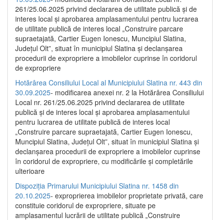
261/25.06.2025 privind declararea de utilitate publică și de
interes local și aprobarea amplasamentului pentru lucrarea
de utilitate publică de interes local „Construire parcare
supraetajată, Cartier Eugen Ionescu, Muncipiul Slatina,
Județul Olt”, situat în municipiul Slatina și declanșarea
procedurii de expropriere a imobilelor cuprinse în coridorul
de expropriere
Hotărârea Consiliului Local al Municipiului Slatina nr. 443 din
30.09.2025
- modificarea anexei nr. 2 la Hotărârea Consiliului
Local nr. 261/25.06.2025 privind declararea de utilitate
publică şi de interes local şi aprobarea amplasamentului
pentru lucrarea de utilitate publică de interes local
„Construire parcare supraetajată, Cartier Eugen Ionescu,
Muncipiul Slatina, Judeţul Olt”, situat în municipiul Slatina şi
declanşarea procedurii de expropriere a imobilelor cuprinse
în coridorul de expropriere, cu modificările şi completările
ulterioare
Dispoziția Primarului Municipiului Slatina nr. 1458 din
20.10.2025
- exproprierea imobilelor proprietate privată, care
constituie coridorul de expropriere, situate pe
amplasamentul lucrării de utilitate publică „Construire