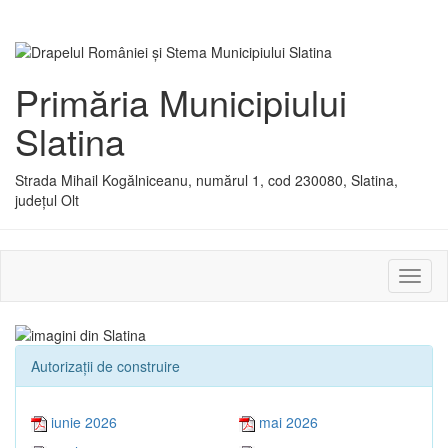
Primăria Municipiului
Slatina
Strada Mihail Kogălniceanu, numărul 1, cod 230080, Slatina,
județul Olt
Activ
sau
dezac
meniu
Autorizaţii de construire
iunie 2026
mai 2026