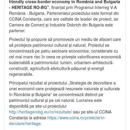
friendly cross-border economy in România and Bulgaria
- HERITAGE RO-BG”
, finanțat prin Programul Interreg V-A
România - Bulgaria. Parteneriatul proiectului este format din
CCINA Constanța, care are calitate de leader de proiect, iar
Camera de Comerț și Industrie Dobrich din Bulgaria este
partener.
Proiectul își propune să promoveze un mediu de afaceri care
să protejeze patrimoniul cultural și natural. Proiectul se
concentrează pe patru sectoare economice, considerate cu
cel mai mare risc în ceea ce privește valorificarea economică
sustenabilă a patrimoniului: turism, urbanism-arhitectură-
construcții, agricultură-silvicultură-pășunat și energii
regenerabile.
Principalul rezultat al proiectului „Strategia de dezvoltare a
unei economii care protejează resursele naturale și culturale
în România și Bulgaria” se concentrează distinct pe
patrimoniul cultural și pe cel natural. Lucrarea este
disponibilă pe site-ul proiectului
http://heritagerobg.eu/ro/rezultate/
sau pe site-ul CCINA
Constanța la adresa
https://www.ccina.ro/proiecte/in-
derulare/heritage
.