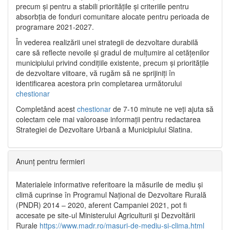
precum și pentru a stabili prioritățile și criteriile pentru
absorbția de fonduri comunitare alocate pentru perioada de
programare 2021-2027.
În vederea realizării unei strategii de dezvoltare durabilă
care să reflecte nevoile și gradul de mulțumire al cetățenilor
municipiului privind condițiile existente, precum și prioritățile
de dezvoltare viitoare, vă rugăm să ne sprijiniți în
identificarea acestora prin completarea următorului
chestionar
Completând acest
chestionar
de 7-10 minute ne veți ajuta să
colectam cele mai valoroase informații pentru redactarea
Strategiei de Dezvoltare Urbană a Municipiului Slatina.
Anunț pentru fermieri
Materialele informative referitoare la măsurile de mediu și
climă cuprinse în Programul Național de Dezvoltare Rurală
(PNDR) 2014 – 2020, aferent Campaniei 2021, pot fi
accesate pe site-ul Ministerului Agriculturii și Dezvoltării
Rurale
https://www.madr.ro/masuri-de-mediu-si-clima.html