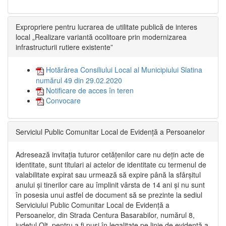
Expropriere pentru lucrarea de utilitate publică de interes
local „Realizare variantă ocolitoare prin modernizarea
infrastructurii rutiere existente”
Hotărârea Consiliului Local al Municipiului Slatina
numărul 49 din 29.02.2020
Notificare de acces în teren
Convocare
Serviciul Public Comunitar Local de Evidență a Persoanelor
Adresează invitația tuturor cetățenilor care nu dețin acte de
identitate, sunt titulari ai actelor de identitate cu termenul de
valabilitate expirat sau urmează să expire până la sfârșitul
anului și tinerilor care au împlinit vârsta de 14 ani și nu sunt
în posesia unui astfel de document să se prezinte la sediul
Serviciului Public Comunitar Local de Evidență a
Persoanelor, din Strada Centura Basarabilor, numărul 8,
județul Olt, pentru a fi puși în legalitate pe linie de evidență a