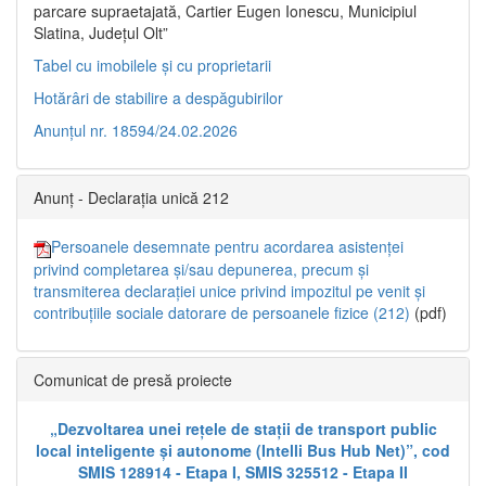
parcare supraetajată, Cartier Eugen Ionescu, Municipiul
Slatina, Județul Olt”
Tabel cu imobilele și cu proprietarii
Hotărâri de stabilire a despăgubirilor
Anunțul nr. 18594/24.02.2026
Anunț - Declarația unică 212
Persoanele desemnate pentru acordarea asistenței
privind completarea și/sau depunerea, precum și
transmiterea declarației unice privind impozitul pe venit și
contribuțiile sociale datorare de persoanele fizice (212)
(pdf)
Comunicat de presă proiecte
„Dezvoltarea unei rețele de stații de transport public
local inteligente și autonome (Intelli Bus Hub Net)”, cod
SMIS 128914 - Etapa I, SMIS 325512 - Etapa II