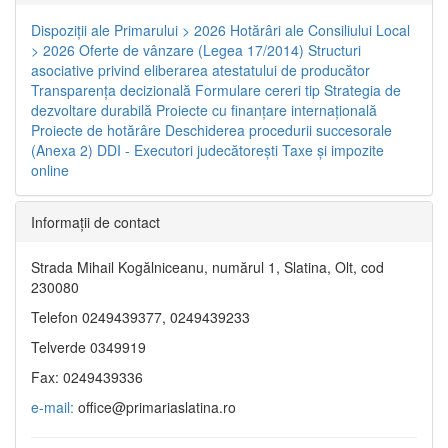
Dispoziţii ale Primarului > 2026
Hotărâri ale Consiliului Local
> 2026
Oferte de vânzare (Legea 17/2014)
Structuri
asociative privind eliberarea atestatului de producător
Transparenţa decizională
Formulare cereri tip
Strategia de
dezvoltare durabilă
Proiecte cu finanţare internaţională
Proiecte de hotărâre
Deschiderea procedurii succesorale
(Anexa 2)
DDI - Executori judecătorești
Taxe şi impozite
online
Informaţii de contact
Strada Mihail Kogălniceanu, numărul 1, Slatina, Olt, cod
230080
Telefon 0249439377, 0249439233
Telverde 0349919
Fax: 0249439336
e-mail:
office@primariaslatina.ro