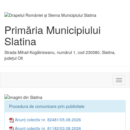
Primăria Municipiului
Slatina
Strada Mihail Kogălniceanu, numărul 1, cod 230080, Slatina,
județul Olt
Activ
sau
dezac
meniu
Procedura de comunicare prin publicitate
Anunț colectiv nr. 82481/05.08.2026
Anunț colectiv nr. 81182/03.08.2026