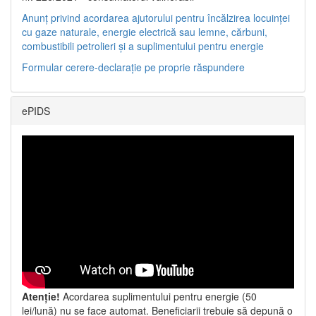
Anunț privind acordarea ajutorului pentru încălzirea locuinței
cu gaze naturale, energie electrică sau lemne, cărbuni,
combustibili petrolieri și a suplimentului pentru energie
Formular cerere-declarație pe proprie răspundere
ePIDS
Atenție!
Acordarea suplimentului pentru energie (50
lei/lună) nu se face automat. Beneficiarii trebuie să depună o