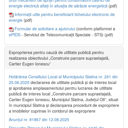
energie electrică aflați în situația de sărăcie energetică
(pdf)
Informații utile pentru beneficiarii tichetului electronic de
energie
(pdf)
Formular de solicitare a ajutorului
(conform platformei a
ePIDS
- Serviciul de Telecomunicații Speciale - STS) (pdf)
Exproprierea pentru cauză de utilitate publică pentru
realizarea obiectivului „Construire parcare supraetajată,
Cartier Eugen Ionescu”
Hotărârea Consiliului Local al Municipiului Slatina nr. 261 din
25.06.2025
declararea de utilitate publică și de interes local
și aprobarea amplasamentului pentru lucrarea de utilitate
publică de interes local „Construire parcare supraetajată,
Cartier Eugen Ionescu, Municipiul Slatina, Județul Olt”, situat
în municipiul Slatina și declanșarea procedurii de expropriere
a imobilelor cuprinse în coridorul de expropriere
Anunțul nr. 81867 din 12.08.2025
Dispoziția Primarului Municipiului Slatina nr. 1245 din