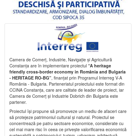
Camera de Comerț, Industrie, Navigație și Agricultură
Constanța are în implementare proiectul
“A heritage
friendly cross-border economy in România and Bulgaria
- HERITAGE RO-BG”
, finanțat prin Programul Interreg V-A
România - Bulgaria. Parteneriatul proiectului este format din
CCINA Constanța, care are calitate de leader de proiect, iar
Camera de Comerț și Industrie Dobrich din Bulgaria este
partener.
Proiectul își propune să promoveze un mediu de afaceri care
să protejeze patrimoniul cultural și natural. Proiectul se
concentrează pe patru sectoare economice, considerate cu
cel mai mare risc în ceea ce privește valorificarea economică
sustenabilă a patrimoniului: turism, urbanism-arhitectură-