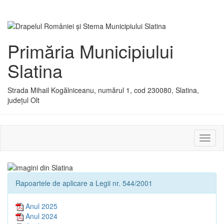
Primăria Municipiului
Slatina
Strada Mihail Kogălniceanu, numărul 1, cod 230080, Slatina,
județul Olt
Activ
sau
dezac
meniu
Rapoartele de aplicare a Legii nr. 544/2001
Anul 2025
Anul 2024