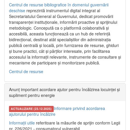
Centrul de resurse bibliografice în domeniul guvernării
deschise
reprezintă instrumentul digital integrat al
Secretariatului General al Guvernului, dedicat promovării
transparenței instituționale, informării proactive și sprijinului
metodologic. Concepută ca o platformă colaborativă și
accesibilă, aceasta funcționează ca un hub de referință
bidirecțional, destinat atât specialiștilor din administrația
publică centrală și locală, prin furnizarea de resurse, ghiduri
și bune practici, cât și părților interesate, prin facilitarea
accesului la informații relevante, instrumente de consultare și
mecanisme de participare și monitorizare publică.
Centrul de resurse
Anunț important acordare ajutor pentru încălzirea locuinței și
supliment pentru energie
Informare privind acordarea
ACTUALIZARE (23.12.2025)
ajutorului pentru încălzire
Informații utile
referitoare la măsurile de sprijin conform Legii
nr. 226/2021 - consumatorul vulnerabil