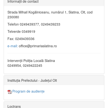
Informaţii de contact
Strada Mihail Kogălniceanu, numărul 1, Slatina, Olt, cod
230080
Telefon 0249439377, 0249439233
Telverde 0349919
Fax: 0249439336
e-mail:
office@primariaslatina.ro
Intervenții Poliția Locală Slatina
0249954, 0249422245
Instituția Prefectului - Județul Olt
Program de audiențe
Loctrans