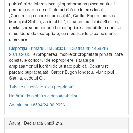
publică şi de interes local şi aprobarea amplasamentului
pentru lucrarea de utilitate publică de interes local
„Construire parcare supraetajată, Cartier Eugen Ionescu,
Muncipiul Slatina, Judeţul Olt”, situat în municipiul Slatina şi
declanşarea procedurii de expropriere a imobilelor cuprinse
în coridorul de expropriere, cu modificările şi completările
ulterioare
Dispoziția Primarului Municipiului Slatina nr. 1458 din
20.10.2025
- exproprierea imobilelor proprietate privată, care
constituie coridorul de expropriere, situate pe
amplasamentul lucrării de utilitate publică „Construire
parcare supraetajată, Cartier Eugen Ionescu, Municipiul
Slatina, Județul Olt”
Tabel cu imobilele și cu proprietarii
Hotărâri de stabilire a despăgubirilor
Anunțul nr. 18594/24.02.2026
Anunț - Declarația unică 212