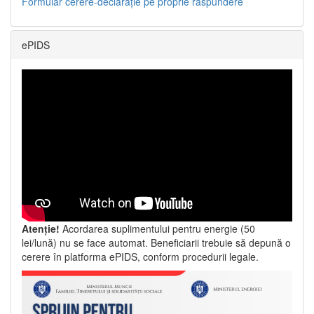
Formular cerere-declarație pe proprie răspundere
ePIDS
Atenție!
Acordarea suplimentului pentru energie (50
lei/lună) nu se face automat. Beneficiarii trebuie să depună o
cerere în platforma ePIDS, conform procedurii legale.