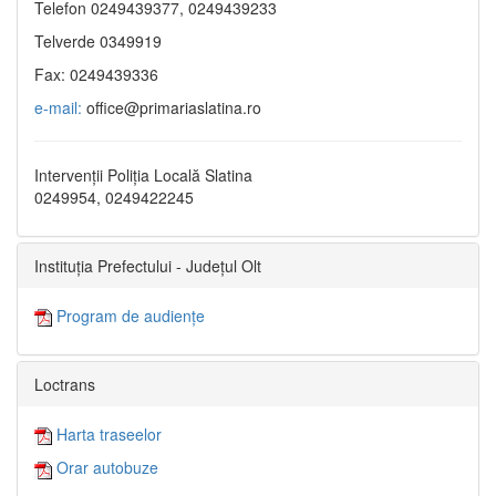
Telefon 0249439377, 0249439233
Telverde 0349919
Fax: 0249439336
e-mail:
office@primariaslatina.ro
Intervenții Poliția Locală Slatina
0249954, 0249422245
Instituția Prefectului - Județul Olt
Program de audiențe
Loctrans
Harta traseelor
Orar autobuze