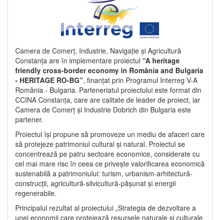
Camera de Comerț, Industrie, Navigație și Agricultură
Constanța are în implementare proiectul
“A heritage
friendly cross-border economy in România and Bulgaria
- HERITAGE RO-BG”
, finanțat prin Programul Interreg V-A
România - Bulgaria. Parteneriatul proiectului este format din
CCINA Constanța, care are calitate de leader de proiect, iar
Camera de Comerț și Industrie Dobrich din Bulgaria este
partener.
Proiectul își propune să promoveze un mediu de afaceri care
să protejeze patrimoniul cultural și natural. Proiectul se
concentrează pe patru sectoare economice, considerate cu
cel mai mare risc în ceea ce privește valorificarea economică
sustenabilă a patrimoniului: turism, urbanism-arhitectură-
construcții, agricultură-silvicultură-pășunat și energii
regenerabile.
Principalul rezultat al proiectului „Strategia de dezvoltare a
unei economii care protejează resursele naturale și culturale