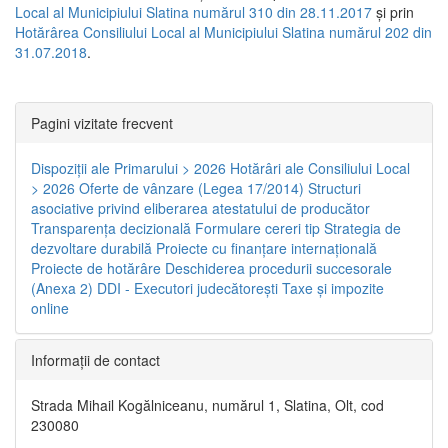
Local al Municipiului Slatina numărul 310 din 28.11.2017
și prin
Hotărârea Consiliului Local al Municipiului Slatina numărul 202 din
31.07.2018
.
Pagini vizitate frecvent
Dispoziţii ale Primarului > 2026
Hotărâri ale Consiliului Local
> 2026
Oferte de vânzare (Legea 17/2014)
Structuri
asociative privind eliberarea atestatului de producător
Transparenţa decizională
Formulare cereri tip
Strategia de
dezvoltare durabilă
Proiecte cu finanţare internaţională
Proiecte de hotărâre
Deschiderea procedurii succesorale
(Anexa 2)
DDI - Executori judecătorești
Taxe şi impozite
online
Informaţii de contact
Strada Mihail Kogălniceanu, numărul 1, Slatina, Olt, cod
230080