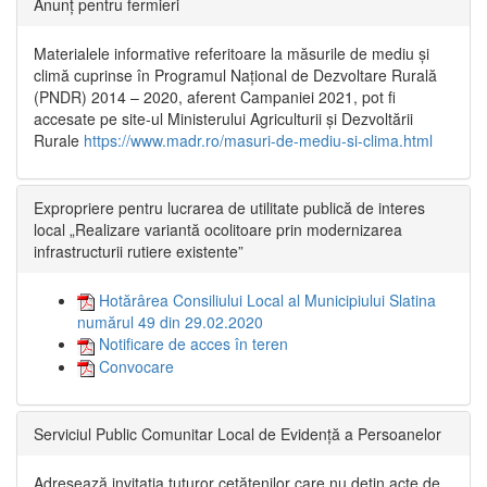
Anunț pentru fermieri
Materialele informative referitoare la măsurile de mediu și
climă cuprinse în Programul Național de Dezvoltare Rurală
(PNDR) 2014 – 2020, aferent Campaniei 2021, pot fi
accesate pe site-ul Ministerului Agriculturii și Dezvoltării
Rurale
https://www.madr.ro/masuri-de-mediu-si-clima.html
Expropriere pentru lucrarea de utilitate publică de interes
local „Realizare variantă ocolitoare prin modernizarea
infrastructurii rutiere existente”
Hotărârea Consiliului Local al Municipiului Slatina
numărul 49 din 29.02.2020
Notificare de acces în teren
Convocare
Serviciul Public Comunitar Local de Evidență a Persoanelor
Adresează invitația tuturor cetățenilor care nu dețin acte de