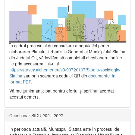
În cadrul procesului de consultare a populaţiei pentru
elaborarea Planului Urbanistic General al Municipiului Slatina
din Județul Olt, vă invităm să completați chestionarul online,
fie prin accesarea link-ului
https://survey.alchemer.eu/s3/90726107/Studiu-sociologic-
Slatina
sau prin scanarea codului QR din
documentul în
format PDF
.
Vă mulţumim anticipat pentru efortul şi sprijinul acordat
acestui demers.
Chestionar SIDU 2021-2027
În perioada actuală, Municipiul Slatina este în procesul de
elaborare a Strategiei Integrate de Dezvoltare Urbană 2021‐