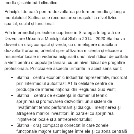
mediu şi schimbări climatice.
Principiul de bază pentru dezvoltarea pe termen mediu şi lung a
municipiului Slatina este reconectarea oraşului la nivel fizico-
spaţial, social şi funcţional.
Prin intermediul proiectelor cuprinse în Strategia Integrată de
Dezvoltare Urbană a Municipiului Slatina 2014 - 2020 Slatina va
deveni un oraş compact şi verde, cu o înţelegere durabilă a
dezvoltării urbane, orientat spre utilizarea eficientă şi eficace a
resurselor locale în vederea asigurării unui nivel ridicat de calitate
a vieţii pentru o populaţie tânără, cu un nivel ridicat de pregătire
profesională. Principalele aspecte urmărite în acest sens sunt:
Slatina - centru economic-industrial reprezentativ, racordat
prin intermediul autostrăzii A1 la celelalte centre de
producţie de interes naţional din Regiunea Sud-Vest;
Slatina – centru de excelenţă în domeniul tehnic –
sprijinirea şi promovarea dezvoltării unui sistem de
învăţământ tehnic performant şi dialogul, menţinerea şi
atragerea marilor investitori, în paralel cu sprijinirea
iniţiativelor locale şi a antreprenoriatului;
Slatina - oraş compact şi conectat în care zonele
funcţionale majore sunt legate între ele şi cu zona centrală