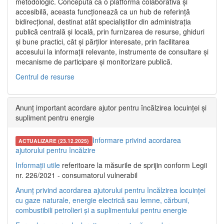
metodologic. Concepută ca o platformă colaborativă și
accesibilă, aceasta funcționează ca un hub de referință
bidirecțional, destinat atât specialiștilor din administrația
publică centrală și locală, prin furnizarea de resurse, ghiduri
și bune practici, cât și părților interesate, prin facilitarea
accesului la informații relevante, instrumente de consultare și
mecanisme de participare și monitorizare publică.
Centrul de resurse
Anunț important acordare ajutor pentru încălzirea locuinței și
supliment pentru energie
Informare privind acordarea
ACTUALIZARE (23.12.2025)
ajutorului pentru încălzire
Informații utile
referitoare la măsurile de sprijin conform Legii
nr. 226/2021 - consumatorul vulnerabil
Anunț privind acordarea ajutorului pentru încălzirea locuinței
cu gaze naturale, energie electrică sau lemne, cărbuni,
combustibili petrolieri și a suplimentului pentru energie