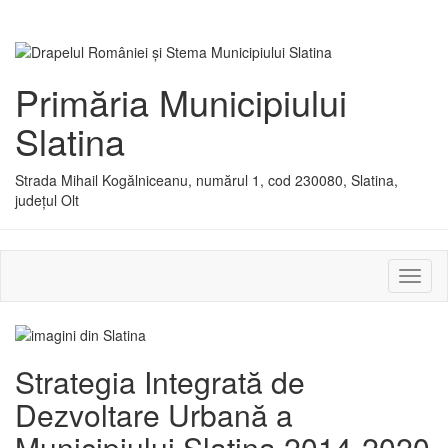
Primăria Municipiului
Slatina
Strada Mihail Kogălniceanu, numărul 1, cod 230080, Slatina,
județul Olt
Activ
sau
dezac
meniu
Strategia Integrată de
Dezvoltare Urbană a
Municipiului Slatina 2014-2020