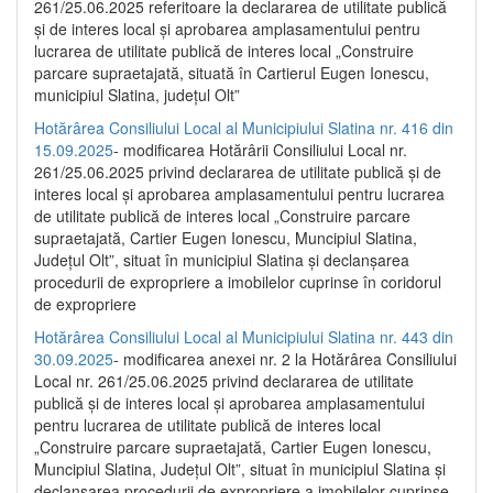
261/25.06.2025 referitoare la declararea de utilitate publică
și de interes local și aprobarea amplasamentului pentru
lucrarea de utilitate publică de interes local „Construire
parcare supraetajată, situată în Cartierul Eugen Ionescu,
municipiul Slatina, județul Olt”
Hotărârea Consiliului Local al Municipiului Slatina nr. 416 din
15.09.2025
- modificarea Hotărârii Consiliului Local nr.
261/25.06.2025 privind declararea de utilitate publică și de
interes local și aprobarea amplasamentului pentru lucrarea
de utilitate publică de interes local „Construire parcare
supraetajată, Cartier Eugen Ionescu, Muncipiul Slatina,
Județul Olt”, situat în municipiul Slatina și declanșarea
procedurii de expropriere a imobilelor cuprinse în coridorul
de expropriere
Hotărârea Consiliului Local al Municipiului Slatina nr. 443 din
30.09.2025
- modificarea anexei nr. 2 la Hotărârea Consiliului
Local nr. 261/25.06.2025 privind declararea de utilitate
publică şi de interes local şi aprobarea amplasamentului
pentru lucrarea de utilitate publică de interes local
„Construire parcare supraetajată, Cartier Eugen Ionescu,
Muncipiul Slatina, Judeţul Olt”, situat în municipiul Slatina şi
declanşarea procedurii de expropriere a imobilelor cuprinse