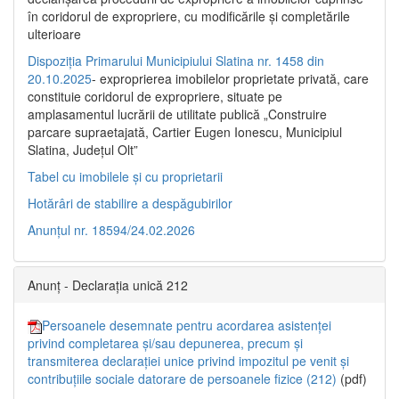
în coridorul de expropriere, cu modificările şi completările
ulterioare
Dispoziția Primarului Municipiului Slatina nr. 1458 din
20.10.2025
- exproprierea imobilelor proprietate privată, care
constituie coridorul de expropriere, situate pe
amplasamentul lucrării de utilitate publică „Construire
parcare supraetajată, Cartier Eugen Ionescu, Municipiul
Slatina, Județul Olt”
Tabel cu imobilele și cu proprietarii
Hotărâri de stabilire a despăgubirilor
Anunțul nr. 18594/24.02.2026
Anunț - Declarația unică 212
Persoanele desemnate pentru acordarea asistenței
privind completarea și/sau depunerea, precum și
transmiterea declarației unice privind impozitul pe venit și
contribuțiile sociale datorare de persoanele fizice (212)
(pdf)