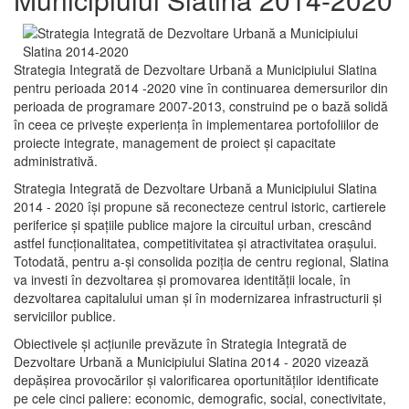
Strategia Integrată de Dezvoltare Urbană a Municipiului Slatina
pentru perioada 2014 -2020 vine în continuarea demersurilor din
perioada de programare 2007-2013, construind pe o bază solidă
în ceea ce priveşte experienţa în implementarea portofoliilor de
proiecte integrate, management de proiect și capacitate
administrativă.
Strategia Integrată de Dezvoltare Urbană a Municipiului Slatina
2014 - 2020 își propune să reconecteze centrul istoric, cartierele
periferice şi spaţiile publice majore la circuitul urban, crescând
astfel funcţionalitatea, competitivitatea şi atractivitatea oraşului.
Totodată, pentru a-şi consolida poziţia de centru regional, Slatina
va investi în dezvoltarea şi promovarea identităţii locale, în
dezvoltarea capitalului uman şi în modernizarea infrastructurii şi
serviciilor publice.
Obiectivele şi acţiunile prevăzute în Strategia Integrată de
Dezvoltare Urbană a Municipiului Slatina 2014 - 2020 vizează
depășirea provocărilor şi valorificarea oportunităţilor identificate
pe cele cinci paliere: economic, demografic, social, conectivitate,