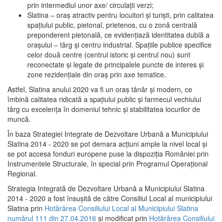
prin intermediul unor axe/ circulații verzi;
Slatina – oraş atractiv pentru locuitori şi turişti, prin calitatea
spaţiului public, pietonal, prietenos, cu o zonă centrală
preponderent pietonală, ce evidenţiază identitatea dublă a
oraşului – târg şi centru industrial. Spaţiile publice specifice
celor două centre (centrul istoric şi centrul nou) sunt
reconectate şi legate de principalele puncte de interes şi
zone rezidenţiale din oraş prin axe tematice.
Astfel, Slatina anului 2020 va fi un oraş tânăr şi modern, ce
îmbină calitatea ridicată a spaţiului public şi farmecul vechiului
târg cu excelenţa în domeniul tehnic şi stabilitatea locurilor de
muncă.
În baza Strategiei Integrate de Dezvoltare Urbană a Municipiului
Slatina 2014 - 2020 se pot demara acţiuni ample la nivel local şi
se pot accesa fonduri europene puse la dispoziţia României prin
Instrumentele Structurale, în special prin Programul Operațional
Regional.
Strategia Integrată de Dezvoltare Urbană a Municipiului Slatina
2014 - 2020 a fost însuşită de către Consiliul Local al municipiului
Slatina prin
Hotărârea Consiliului Local al Municipiului Slatina
numărul 111 din 27.04.2016
și modificat prin
Hotărârea Consiliului