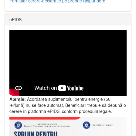
Formular cerere-declarație pe proprie răspundere
ePIDS
Atenție!
Acordarea suplimentului pentru energie (50
lei/lună) nu se face automat. Beneficiarii trebuie să depună o
cerere în platforma ePIDS, conform procedurii legale.