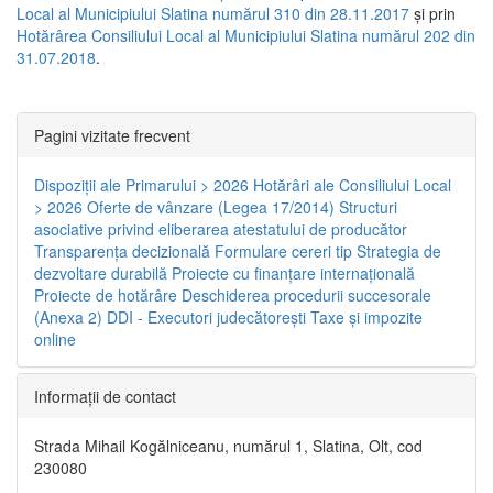
Local al Municipiului Slatina numărul 310 din 28.11.2017
și prin
Hotărârea Consiliului Local al Municipiului Slatina numărul 202 din
31.07.2018
.
Pagini vizitate frecvent
Dispoziţii ale Primarului > 2026
Hotărâri ale Consiliului Local
> 2026
Oferte de vânzare (Legea 17/2014)
Structuri
asociative privind eliberarea atestatului de producător
Transparenţa decizională
Formulare cereri tip
Strategia de
dezvoltare durabilă
Proiecte cu finanţare internaţională
Proiecte de hotărâre
Deschiderea procedurii succesorale
(Anexa 2)
DDI - Executori judecătorești
Taxe şi impozite
online
Informaţii de contact
Strada Mihail Kogălniceanu, numărul 1, Slatina, Olt, cod
230080