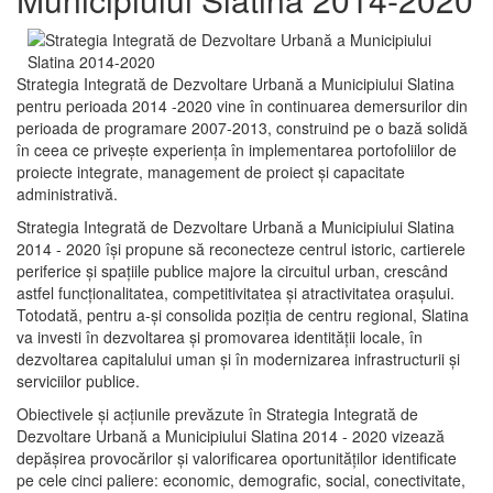
Strategia Integrată de Dezvoltare Urbană a Municipiului Slatina
pentru perioada 2014 -2020 vine în continuarea demersurilor din
perioada de programare 2007-2013, construind pe o bază solidă
în ceea ce priveşte experienţa în implementarea portofoliilor de
proiecte integrate, management de proiect și capacitate
administrativă.
Strategia Integrată de Dezvoltare Urbană a Municipiului Slatina
2014 - 2020 își propune să reconecteze centrul istoric, cartierele
periferice şi spaţiile publice majore la circuitul urban, crescând
astfel funcţionalitatea, competitivitatea şi atractivitatea oraşului.
Totodată, pentru a-şi consolida poziţia de centru regional, Slatina
va investi în dezvoltarea şi promovarea identităţii locale, în
dezvoltarea capitalului uman şi în modernizarea infrastructurii şi
serviciilor publice.
Obiectivele şi acţiunile prevăzute în Strategia Integrată de
Dezvoltare Urbană a Municipiului Slatina 2014 - 2020 vizează
depășirea provocărilor şi valorificarea oportunităţilor identificate
pe cele cinci paliere: economic, demografic, social, conectivitate,