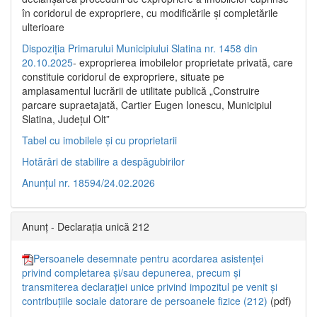
în coridorul de expropriere, cu modificările şi completările
ulterioare
Dispoziția Primarului Municipiului Slatina nr. 1458 din
20.10.2025
- exproprierea imobilelor proprietate privată, care
constituie coridorul de expropriere, situate pe
amplasamentul lucrării de utilitate publică „Construire
parcare supraetajată, Cartier Eugen Ionescu, Municipiul
Slatina, Județul Olt”
Tabel cu imobilele și cu proprietarii
Hotărâri de stabilire a despăgubirilor
Anunțul nr. 18594/24.02.2026
Anunț - Declarația unică 212
Persoanele desemnate pentru acordarea asistenței
privind completarea și/sau depunerea, precum și
transmiterea declarației unice privind impozitul pe venit și
contribuțiile sociale datorare de persoanele fizice (212)
(pdf)