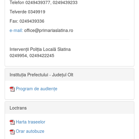
Telefon 0249439377, 0249439233
Telverde 0349919
Fax: 0249439336
e-mail:
office@primariaslatina.ro
Intervenții Poliția Locală Slatina
0249954, 0249422245
Instituția Prefectului - Județul Olt
Program de audiențe
Loctrans
Harta traseelor
Orar autobuze