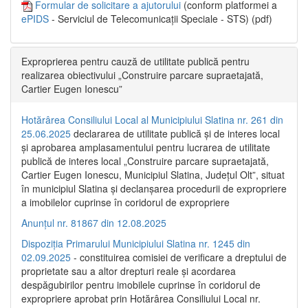
Formular de solicitare a ajutorului
(conform platformei a
ePIDS
- Serviciul de Telecomunicații Speciale - STS) (pdf)
Exproprierea pentru cauză de utilitate publică pentru
realizarea obiectivului „Construire parcare supraetajată,
Cartier Eugen Ionescu”
Hotărârea Consiliului Local al Municipiului Slatina nr. 261 din
25.06.2025
declararea de utilitate publică și de interes local
și aprobarea amplasamentului pentru lucrarea de utilitate
publică de interes local „Construire parcare supraetajată,
Cartier Eugen Ionescu, Municipiul Slatina, Județul Olt”, situat
în municipiul Slatina și declanșarea procedurii de expropriere
a imobilelor cuprinse în coridorul de expropriere
Anunțul nr. 81867 din 12.08.2025
Dispoziția Primarului Municipiului Slatina nr. 1245 din
02.09.2025
- constituirea comisiei de verificare a dreptului de
proprietate sau a altor drepturi reale și acordarea
despăgubirilor pentru imobilele cuprinse în coridorul de
expropriere aprobat prin Hotărârea Consiliului Local nr.