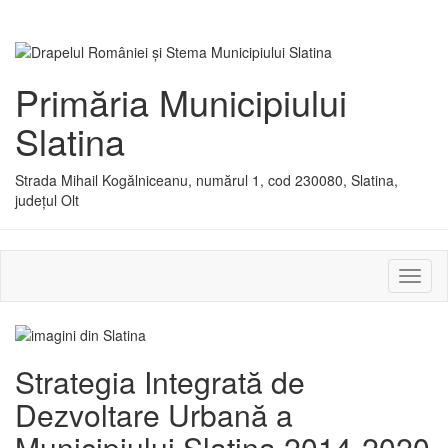
Primăria Municipiului
Slatina
Strada Mihail Kogălniceanu, numărul 1, cod 230080, Slatina,
județul Olt
Activ
sau
dezac
meniu
Strategia Integrată de
Dezvoltare Urbană a
Municipiului Slatina 2014-2020