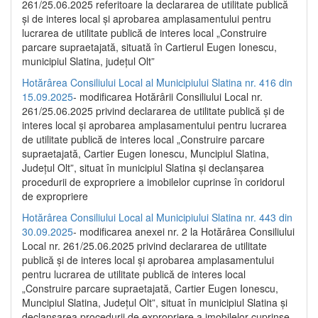
261/25.06.2025 referitoare la declararea de utilitate publică
și de interes local și aprobarea amplasamentului pentru
lucrarea de utilitate publică de interes local „Construire
parcare supraetajată, situată în Cartierul Eugen Ionescu,
municipiul Slatina, județul Olt”
Hotărârea Consiliului Local al Municipiului Slatina nr. 416 din
15.09.2025
- modificarea Hotărârii Consiliului Local nr.
261/25.06.2025 privind declararea de utilitate publică și de
interes local și aprobarea amplasamentului pentru lucrarea
de utilitate publică de interes local „Construire parcare
supraetajată, Cartier Eugen Ionescu, Muncipiul Slatina,
Județul Olt”, situat în municipiul Slatina și declanșarea
procedurii de expropriere a imobilelor cuprinse în coridorul
de expropriere
Hotărârea Consiliului Local al Municipiului Slatina nr. 443 din
30.09.2025
- modificarea anexei nr. 2 la Hotărârea Consiliului
Local nr. 261/25.06.2025 privind declararea de utilitate
publică şi de interes local şi aprobarea amplasamentului
pentru lucrarea de utilitate publică de interes local
„Construire parcare supraetajată, Cartier Eugen Ionescu,
Muncipiul Slatina, Judeţul Olt”, situat în municipiul Slatina şi
declanşarea procedurii de expropriere a imobilelor cuprinse