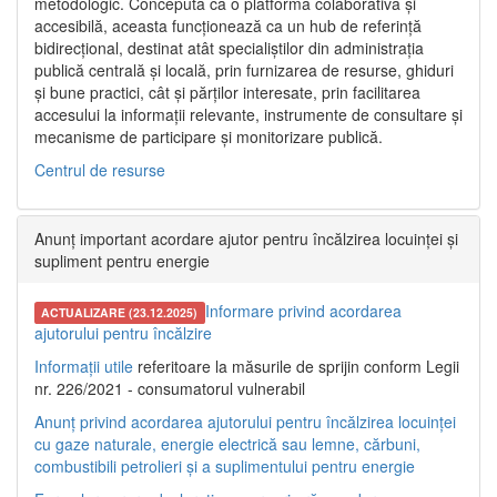
metodologic. Concepută ca o platformă colaborativă și
accesibilă, aceasta funcționează ca un hub de referință
bidirecțional, destinat atât specialiștilor din administrația
publică centrală și locală, prin furnizarea de resurse, ghiduri
și bune practici, cât și părților interesate, prin facilitarea
accesului la informații relevante, instrumente de consultare și
mecanisme de participare și monitorizare publică.
Centrul de resurse
Anunț important acordare ajutor pentru încălzirea locuinței și
supliment pentru energie
Informare privind acordarea
ACTUALIZARE (23.12.2025)
ajutorului pentru încălzire
Informații utile
referitoare la măsurile de sprijin conform Legii
nr. 226/2021 - consumatorul vulnerabil
Anunț privind acordarea ajutorului pentru încălzirea locuinței
cu gaze naturale, energie electrică sau lemne, cărbuni,
combustibili petrolieri și a suplimentului pentru energie