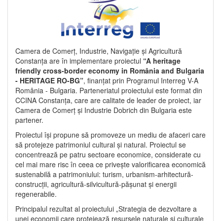
Camera de Comerț, Industrie, Navigație și Agricultură
Constanța are în implementare proiectul
“A heritage
friendly cross-border economy in România and Bulgaria
- HERITAGE RO-BG”
, finanțat prin Programul Interreg V-A
România - Bulgaria. Parteneriatul proiectului este format din
CCINA Constanța, care are calitate de leader de proiect, iar
Camera de Comerț și Industrie Dobrich din Bulgaria este
partener.
Proiectul își propune să promoveze un mediu de afaceri care
să protejeze patrimoniul cultural și natural. Proiectul se
concentrează pe patru sectoare economice, considerate cu
cel mai mare risc în ceea ce privește valorificarea economică
sustenabilă a patrimoniului: turism, urbanism-arhitectură-
construcții, agricultură-silvicultură-pășunat și energii
regenerabile.
Principalul rezultat al proiectului „Strategia de dezvoltare a
unei economii care protejează resursele naturale și culturale