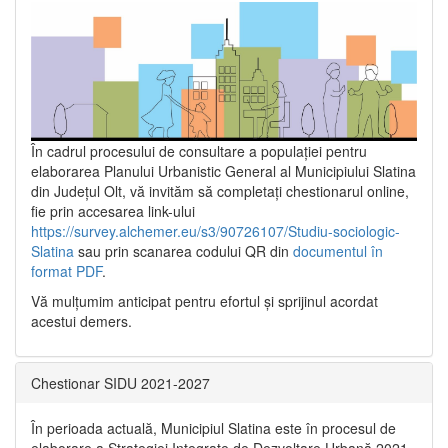
În cadrul procesului de consultare a populaţiei pentru
elaborarea Planului Urbanistic General al Municipiului Slatina
din Județul Olt, vă invităm să completați chestionarul online,
fie prin accesarea link-ului
https://survey.alchemer.eu/s3/90726107/Studiu-sociologic-
Slatina
sau prin scanarea codului QR din
documentul în
format PDF
.
Vă mulţumim anticipat pentru efortul şi sprijinul acordat
acestui demers.
Chestionar SIDU 2021-2027
În perioada actuală, Municipiul Slatina este în procesul de
elaborare a Strategiei Integrate de Dezvoltare Urbană 2021‐