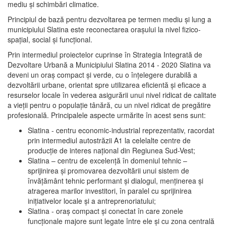
mediu şi schimbări climatice.
Principiul de bază pentru dezvoltarea pe termen mediu şi lung a
municipiului Slatina este reconectarea oraşului la nivel fizico-
spaţial, social şi funcţional.
Prin intermediul proiectelor cuprinse în Strategia Integrată de
Dezvoltare Urbană a Municipiului Slatina 2014 - 2020 Slatina va
deveni un oraş compact şi verde, cu o înţelegere durabilă a
dezvoltării urbane, orientat spre utilizarea eficientă şi eficace a
resurselor locale în vederea asigurării unui nivel ridicat de calitate
a vieţii pentru o populaţie tânără, cu un nivel ridicat de pregătire
profesională. Principalele aspecte urmărite în acest sens sunt:
Slatina - centru economic-industrial reprezentativ, racordat
prin intermediul autostrăzii A1 la celelalte centre de
producţie de interes naţional din Regiunea Sud-Vest;
Slatina – centru de excelenţă în domeniul tehnic –
sprijinirea şi promovarea dezvoltării unui sistem de
învăţământ tehnic performant şi dialogul, menţinerea şi
atragerea marilor investitori, în paralel cu sprijinirea
iniţiativelor locale şi a antreprenoriatului;
Slatina - oraş compact şi conectat în care zonele
funcţionale majore sunt legate între ele şi cu zona centrală