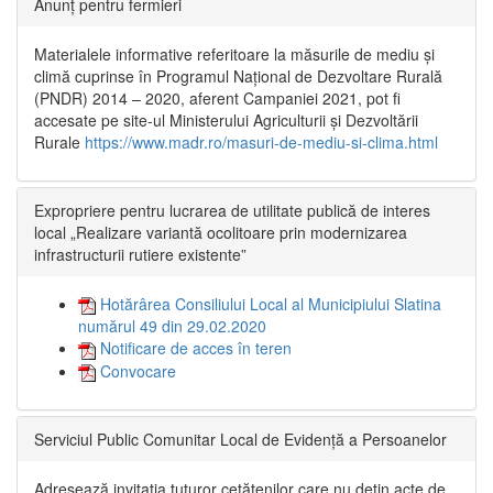
Anunț pentru fermieri
Materialele informative referitoare la măsurile de mediu și
climă cuprinse în Programul Național de Dezvoltare Rurală
(PNDR) 2014 – 2020, aferent Campaniei 2021, pot fi
accesate pe site-ul Ministerului Agriculturii și Dezvoltării
Rurale
https://www.madr.ro/masuri-de-mediu-si-clima.html
Expropriere pentru lucrarea de utilitate publică de interes
local „Realizare variantă ocolitoare prin modernizarea
infrastructurii rutiere existente”
Hotărârea Consiliului Local al Municipiului Slatina
numărul 49 din 29.02.2020
Notificare de acces în teren
Convocare
Serviciul Public Comunitar Local de Evidență a Persoanelor
Adresează invitația tuturor cetățenilor care nu dețin acte de