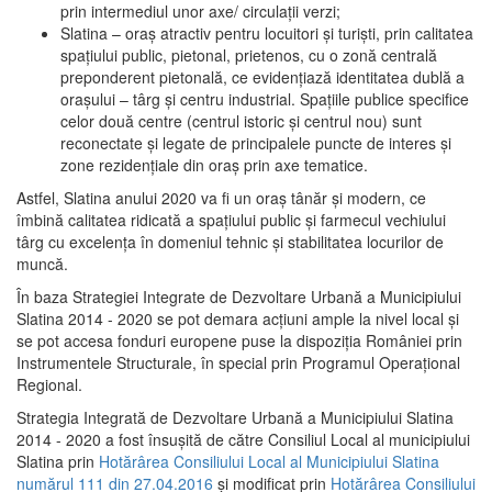
prin intermediul unor axe/ circulații verzi;
Slatina – oraş atractiv pentru locuitori şi turişti, prin calitatea
spaţiului public, pietonal, prietenos, cu o zonă centrală
preponderent pietonală, ce evidenţiază identitatea dublă a
oraşului – târg şi centru industrial. Spaţiile publice specifice
celor două centre (centrul istoric şi centrul nou) sunt
reconectate şi legate de principalele puncte de interes şi
zone rezidenţiale din oraş prin axe tematice.
Astfel, Slatina anului 2020 va fi un oraş tânăr şi modern, ce
îmbină calitatea ridicată a spaţiului public şi farmecul vechiului
târg cu excelenţa în domeniul tehnic şi stabilitatea locurilor de
muncă.
În baza Strategiei Integrate de Dezvoltare Urbană a Municipiului
Slatina 2014 - 2020 se pot demara acţiuni ample la nivel local şi
se pot accesa fonduri europene puse la dispoziţia României prin
Instrumentele Structurale, în special prin Programul Operațional
Regional.
Strategia Integrată de Dezvoltare Urbană a Municipiului Slatina
2014 - 2020 a fost însuşită de către Consiliul Local al municipiului
Slatina prin
Hotărârea Consiliului Local al Municipiului Slatina
numărul 111 din 27.04.2016
și modificat prin
Hotărârea Consiliului