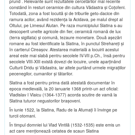
prund . Relevante sunt rezultatele cercetărilor mai recente
constând în resturi ceramice din cultura Vădastra şi Coţofeni.
Totodată, zona a fost locuită şi de triburile geto-dacice din
ramura acilor, având rezidenţa la Acidava, pe malul drept al
Oltului, pe Limesul Alutan. Pe raza municipiului Slatina s-au
descoperit unelte agricole din fier, ceramică romană de lux
(terra sigillata) şi comună, tezaure monetare. Două aşezări
romane au fost identificate la Slatina, în punctul Strehareţi şi
în cartierul Cireaşov. Atestarea materială a locuirii acestui
areal este mai slabă pentru secolele IV-VII p.Ch., însă pentru
secolele VIII-XIII există dovezi de locuire, unele aparţinând
Culturii Dridu şi Vădastra, iar altele purtând urmele migraţiilor
pecenegilor, cumanilor şi tătarilor.
Slatina a fost pentru prima dată atestată documentar în
epoca medievală, la 20 ianuarie 1368 printr-un act oficial:
Vladislav I Vlaicu (1364-1377) acorda scutire de vamă la
Slatina tuturor negustorilor braşoveni.
În iunie 1522, la Slatina, Radu de la Afumaţi îi învinge pe
turcii otomani.
În timpul domniei lui Vlad Vintilă (1532-1535) este emis un
act care menţionează cetatea de scaun Slatina