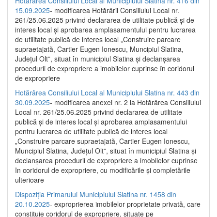
Hotărârea Consiliului Local al Municipiului Slatina nr. 416 din
15.09.2025
- modificarea Hotărârii Consiliului Local nr.
261/25.06.2025 privind declararea de utilitate publică și de
interes local și aprobarea amplasamentului pentru lucrarea
de utilitate publică de interes local „Construire parcare
supraetajată, Cartier Eugen Ionescu, Muncipiul Slatina,
Județul Olt”, situat în municipiul Slatina și declanșarea
procedurii de expropriere a imobilelor cuprinse în coridorul
de expropriere
Hotărârea Consiliului Local al Municipiului Slatina nr. 443 din
30.09.2025
- modificarea anexei nr. 2 la Hotărârea Consiliului
Local nr. 261/25.06.2025 privind declararea de utilitate
publică şi de interes local şi aprobarea amplasamentului
pentru lucrarea de utilitate publică de interes local
„Construire parcare supraetajată, Cartier Eugen Ionescu,
Muncipiul Slatina, Judeţul Olt”, situat în municipiul Slatina şi
declanşarea procedurii de expropriere a imobilelor cuprinse
în coridorul de expropriere, cu modificările şi completările
ulterioare
Dispoziția Primarului Municipiului Slatina nr. 1458 din
20.10.2025
- exproprierea imobilelor proprietate privată, care
constituie coridorul de expropriere, situate pe