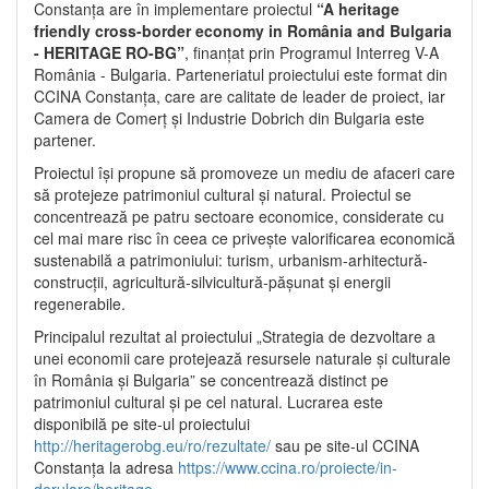
Constanța are în implementare proiectul
“A heritage
friendly cross-border economy in România and Bulgaria
- HERITAGE RO-BG”
, finanțat prin Programul Interreg V-A
România - Bulgaria. Parteneriatul proiectului este format din
CCINA Constanța, care are calitate de leader de proiect, iar
Camera de Comerț și Industrie Dobrich din Bulgaria este
partener.
Proiectul își propune să promoveze un mediu de afaceri care
să protejeze patrimoniul cultural și natural. Proiectul se
concentrează pe patru sectoare economice, considerate cu
cel mai mare risc în ceea ce privește valorificarea economică
sustenabilă a patrimoniului: turism, urbanism-arhitectură-
construcții, agricultură-silvicultură-pășunat și energii
regenerabile.
Principalul rezultat al proiectului „Strategia de dezvoltare a
unei economii care protejează resursele naturale și culturale
în România și Bulgaria” se concentrează distinct pe
patrimoniul cultural și pe cel natural. Lucrarea este
disponibilă pe site-ul proiectului
http://heritagerobg.eu/ro/rezultate/
sau pe site-ul CCINA
Constanța la adresa
https://www.ccina.ro/proiecte/in-
derulare/heritage
.