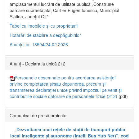
amplasamentul lucrării de utilitate publică „Construire
parcare supraetajată, Cartier Eugen Ionescu, Municipiul
Slatina, Județul Olt”
Tabel cu imobilele și cu proprietarii
Hotărâri de stabilire a despăgubirilor
Anunțul nr. 18594/24.02.2026
Anunț - Declarația unică 212
Persoanele desemnate pentru acordarea asistenței
privind completarea și/sau depunerea, precum și
transmiterea declarației unice privind impozitul pe venit și
contribuțiile sociale datorare de persoanele fizice (212)
(pdf)
Comunicat de presă proiecte
„Dezvoltarea unei rețele de stații de transport public
local inteligente și autonome (Intelli Bus Hub Net)”, cod