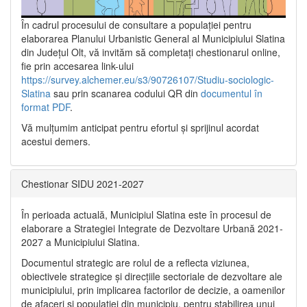
În cadrul procesului de consultare a populaţiei pentru
elaborarea Planului Urbanistic General al Municipiului Slatina
din Județul Olt, vă invităm să completați chestionarul online,
fie prin accesarea link-ului
https://survey.alchemer.eu/s3/90726107/Studiu-sociologic-
Slatina
sau prin scanarea codului QR din
documentul în
format PDF
.
Vă mulţumim anticipat pentru efortul şi sprijinul acordat
acestui demers.
Chestionar SIDU 2021-2027
În perioada actuală, Municipiul Slatina este în procesul de
elaborare a Strategiei Integrate de Dezvoltare Urbană 2021‐
2027 a Municipiului Slatina.
Documentul strategic are rolul de a reflecta viziunea,
obiectivele strategice și direcțiile sectoriale de dezvoltare ale
municipiului, prin implicarea factorilor de decizie, a oamenilor
de afaceri și populației din municipiu, pentru stabilirea unui