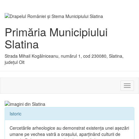
Primăria Municipiului
Slatina
Strada Mihail Kogălniceanu, numărul 1, cod 230080, Slatina,
județul Olt
Activ
sau
dezac
meniu
Istoric
Cercetările arheologice au demonstrat existenţa unei aşezări
umane pe vechea vatră a oraşului, aparţinând culturii de