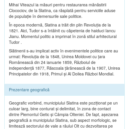
Mihai Viteazul ia măsuri pentru restaurarea mănăstirii
Clocociov, de la Slatina, ca răsplată pentru serviciile aduse
de populaţie în demersurile sale politice.
În epoca modernă, Slatina a trăit din plin Revoluţia de la
1821. Aici, Tudor s-a întâlnit cu căpetenia de haiduci Iancu
Jianu. Momentul politic a imprimat în zonă stilul arhitectural
Tudor .
Slătinenii s-au implicat activ în evenimentele politice care au
urmat: Revoluţia de la 1848, Unirea Moldovei cu ţara
Românească din 24 ianuarie 1859, Războiul de
independenţă 1877, Răscoala ţărănească de la 1907, Unirea
Principatelor din 1918, Primul şi Al Doilea Război Mondial.
Prezentare geografică
Geografic vorbind, municipiului Slatina este poziţionat pe un
culoar larg, bine conturat şi delimitat, în zona de contact
dintre Piemontul Getic şi Câmpia Olteniei. De fapt, aşezarea
geografică a municipiului Slatina, sub aspect morfologic, se
limitează sectorului de vale a râului Olt cu dezvoltarea pe