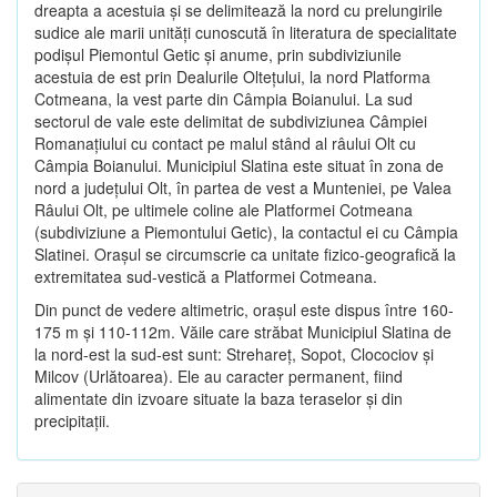
dreapta a acestuia şi se delimitează la nord cu prelungirile
sudice ale marii unităţi cunoscută în literatura de specialitate
podişul Piemontul Getic şi anume, prin subdiviziunile
acestuia de est prin Dealurile Olteţului, la nord Platforma
Cotmeana, la vest parte din Câmpia Boianului. La sud
sectorul de vale este delimitat de subdiviziunea Câmpiei
Romanaţiului cu contact pe malul stând al râului Olt cu
Câmpia Boianului. Municipiul Slatina este situat în zona de
nord a judeţului Olt, în partea de vest a Munteniei, pe Valea
Râului Olt, pe ultimele coline ale Platformei Cotmeana
(subdiviziune a Piemontului Getic), la contactul ei cu Câmpia
Slatinei. Oraşul se circumscrie ca unitate fizico-geografică la
extremitatea sud-vestică a Platformei Cotmeana.
Din punct de vedere altimetric, oraşul este dispus între 160-
175 m şi 110-112m. Văile care străbat Municipiul Slatina de
la nord-est la sud-est sunt: Strehareţ, Sopot, Clocociov şi
Milcov (Urlătoarea). Ele au caracter permanent, fiind
alimentate din izvoare situate la baza teraselor şi din
precipitaţii.