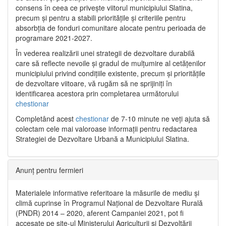
consens în ceea ce privește viitorul municipiului Slatina,
precum și pentru a stabili prioritățile și criteriile pentru
absorbția de fonduri comunitare alocate pentru perioada de
programare 2021-2027.
În vederea realizării unei strategii de dezvoltare durabilă
care să reflecte nevoile și gradul de mulțumire al cetățenilor
municipiului privind condițiile existente, precum și prioritățile
de dezvoltare viitoare, vă rugăm să ne sprijiniți în
identificarea acestora prin completarea următorului
chestionar
Completând acest
chestionar
de 7-10 minute ne veți ajuta să
colectam cele mai valoroase informații pentru redactarea
Strategiei de Dezvoltare Urbană a Municipiului Slatina.
Anunț pentru fermieri
Materialele informative referitoare la măsurile de mediu și
climă cuprinse în Programul Național de Dezvoltare Rurală
(PNDR) 2014 – 2020, aferent Campaniei 2021, pot fi
accesate pe site-ul Ministerului Agriculturii și Dezvoltării