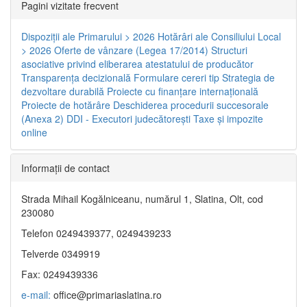
Pagini vizitate frecvent
Dispoziţii ale Primarului > 2026
Hotărâri ale Consiliului Local
> 2026
Oferte de vânzare (Legea 17/2014)
Structuri
asociative privind eliberarea atestatului de producător
Transparenţa decizională
Formulare cereri tip
Strategia de
dezvoltare durabilă
Proiecte cu finanţare internaţională
Proiecte de hotărâre
Deschiderea procedurii succesorale
(Anexa 2)
DDI - Executori judecătorești
Taxe şi impozite
online
Informaţii de contact
Strada Mihail Kogălniceanu, numărul 1, Slatina, Olt, cod
230080
Telefon 0249439377, 0249439233
Telverde 0349919
Fax: 0249439336
e-mail:
office@primariaslatina.ro