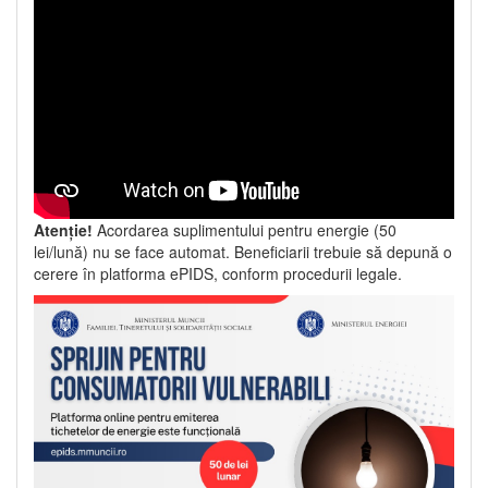
Atenție!
Acordarea suplimentului pentru energie (50
lei/lună) nu se face automat. Beneficiarii trebuie să depună o
cerere în platforma ePIDS, conform procedurii legale.