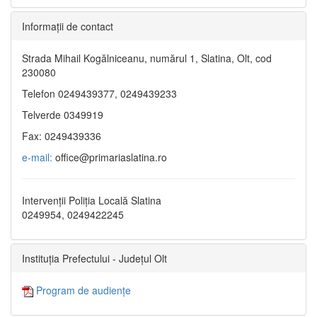
Informaţii de contact
Strada Mihail Kogălniceanu, numărul 1, Slatina, Olt, cod
230080
Telefon 0249439377, 0249439233
Telverde 0349919
Fax: 0249439336
e-mail:
office@primariaslatina.ro
Intervenții Poliția Locală Slatina
0249954, 0249422245
Instituția Prefectului - Județul Olt
Program de audiențe