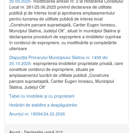
30.09.2025
- modificarea anexei nr. 2 la Hotărârea Consiliului
Local nr. 261/25.06.2025 privind declararea de utilitate
publică şi de interes local şi aprobarea amplasamentului
pentru lucrarea de utilitate publică de interes local
„Construire parcare supraetajată, Cartier Eugen Ionescu,
Muncipiul Slatina, Judeţul Olt”, situat în municipiul Slatina şi
declanşarea procedurii de expropriere a imobilelor cuprinse
în coridorul de expropriere, cu modificările şi completările
ulterioare
Dispoziția Primarului Municipiului Slatina nr. 1458 din
20.10.2025
- exproprierea imobilelor proprietate privată, care
constituie coridorul de expropriere, situate pe
amplasamentul lucrării de utilitate publică „Construire
parcare supraetajată, Cartier Eugen Ionescu, Municipiul
Slatina, Județul Olt”
Tabel cu imobilele și cu proprietarii
Hotărâri de stabilire a despăgubirilor
Anunțul nr. 18594/24.02.2026
Anunț - Declarația unică 212