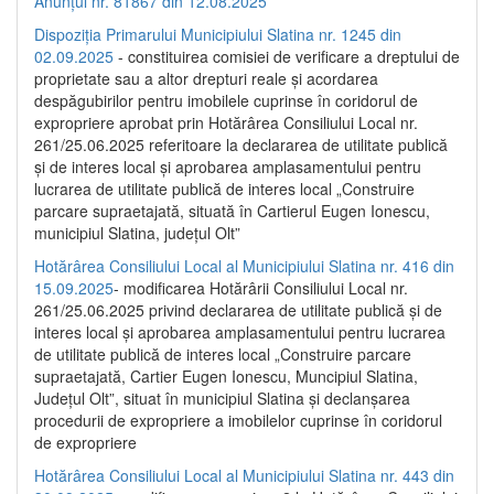
Anunțul nr. 81867 din 12.08.2025
Dispoziția Primarului Municipiului Slatina nr. 1245 din
02.09.2025
- constituirea comisiei de verificare a dreptului de
proprietate sau a altor drepturi reale și acordarea
despăgubirilor pentru imobilele cuprinse în coridorul de
expropriere aprobat prin Hotărârea Consiliului Local nr.
261/25.06.2025 referitoare la declararea de utilitate publică
și de interes local și aprobarea amplasamentului pentru
lucrarea de utilitate publică de interes local „Construire
parcare supraetajată, situată în Cartierul Eugen Ionescu,
municipiul Slatina, județul Olt”
Hotărârea Consiliului Local al Municipiului Slatina nr. 416 din
15.09.2025
- modificarea Hotărârii Consiliului Local nr.
261/25.06.2025 privind declararea de utilitate publică și de
interes local și aprobarea amplasamentului pentru lucrarea
de utilitate publică de interes local „Construire parcare
supraetajată, Cartier Eugen Ionescu, Muncipiul Slatina,
Județul Olt”, situat în municipiul Slatina și declanșarea
procedurii de expropriere a imobilelor cuprinse în coridorul
de expropriere
Hotărârea Consiliului Local al Municipiului Slatina nr. 443 din