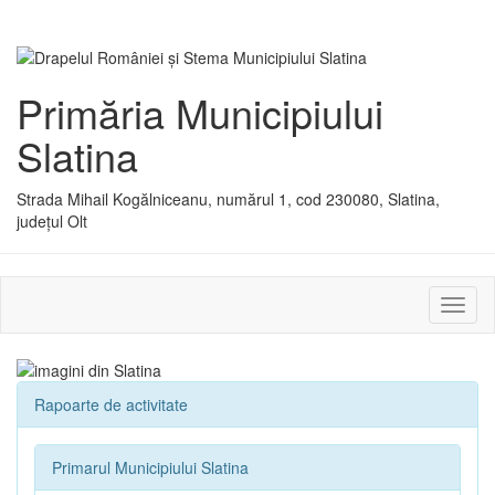
Primăria Municipiului
Slatina
Strada Mihail Kogălniceanu, numărul 1, cod 230080, Slatina,
județul Olt
Activ
sau
dezac
meniu
Rapoarte de activitate
Primarul Municipiului Slatina