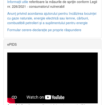
Informații utile
referitoare la măsurile de sprijin conform Legii
nr. 226/2021 - consumatorul vulnerabil
Anunț privind acordarea ajutorului pentru încălzirea locuinței
cu gaze naturale, energie electrică sau lemne, cărbuni,
combustibili petrolieri și a suplimentului pentru energie
Formular cerere-declarație pe proprie răspundere
ePIDS