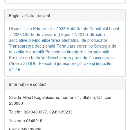
Pagini vizitate frecvent
Dispoziţii ale Primarului > 2026
Hotărâri ale Consiliului Local
> 2026
Oferte de vânzare (Legea 17/2014)
Structuri
asociative privind eliberarea atestatului de producător
Transparenţa decizională
Formulare cereri tip
Strategia de
dezvoltare durabilă
Proiecte cu finanţare internaţională
Proiecte de hotărâre
Deschiderea procedurii succesorale
(Anexa 2)
DDI - Executori judecătorești
Taxe şi impozite
online
Informaţii de contact
Strada Mihail Kogălniceanu, numărul 1, Slatina, Olt, cod
230080
Telefon 0249439377, 0249439233
Telverde 0349919
Fax: 0249439336