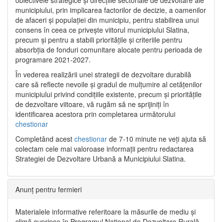
municipiului, prin implicarea factorilor de decizie, a oamenilor
de afaceri și populației din municipiu, pentru stabilirea unui
consens în ceea ce privește viitorul municipiului Slatina,
precum și pentru a stabili prioritățile și criteriile pentru
absorbția de fonduri comunitare alocate pentru perioada de
programare 2021-2027.
În vederea realizării unei strategii de dezvoltare durabilă
care să reflecte nevoile și gradul de mulțumire al cetățenilor
municipiului privind condițiile existente, precum și prioritățile
de dezvoltare viitoare, vă rugăm să ne sprijiniți în
identificarea acestora prin completarea următorului
chestionar
Completând acest
chestionar
de 7-10 minute ne veți ajuta să
colectam cele mai valoroase informații pentru redactarea
Strategiei de Dezvoltare Urbană a Municipiului Slatina.
Anunț pentru fermieri
Materialele informative referitoare la măsurile de mediu și
climă cuprinse în Programul Național de Dezvoltare Rurală