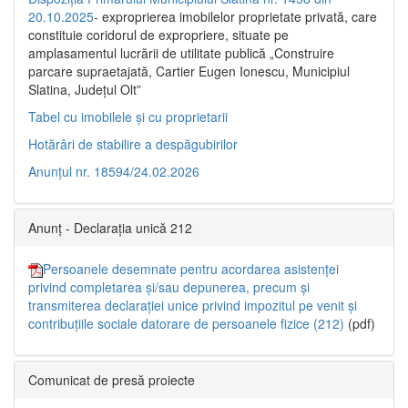
20.10.2025
- exproprierea imobilelor proprietate privată, care
constituie coridorul de expropriere, situate pe
amplasamentul lucrării de utilitate publică „Construire
parcare supraetajată, Cartier Eugen Ionescu, Municipiul
Slatina, Județul Olt”
Tabel cu imobilele și cu proprietarii
Hotărâri de stabilire a despăgubirilor
Anunțul nr. 18594/24.02.2026
Anunț - Declarația unică 212
Persoanele desemnate pentru acordarea asistenței
privind completarea și/sau depunerea, precum și
transmiterea declarației unice privind impozitul pe venit și
contribuțiile sociale datorare de persoanele fizice (212)
(pdf)
Comunicat de presă proiecte