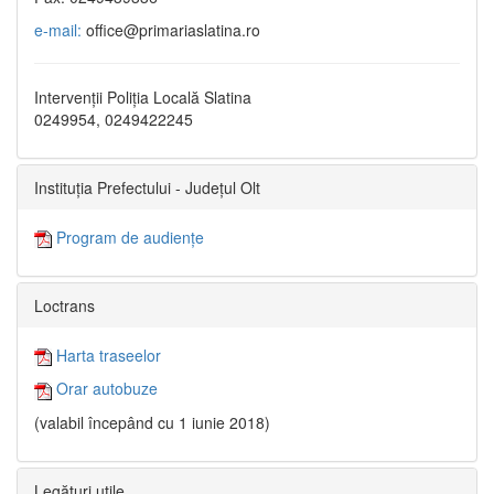
e-mail:
office@primariaslatina.ro
Intervenții Poliția Locală Slatina
0249954, 0249422245
Instituția Prefectului - Județul Olt
Program de audiențe
Loctrans
Harta traseelor
Orar autobuze
(valabil începând cu 1 iunie 2018)
Legături utile