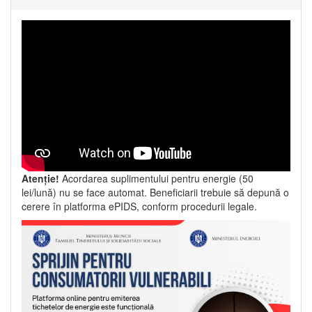
Atenție!
Acordarea suplimentului pentru energie (50
lei/lună) nu se face automat. Beneficiarii trebuie să depună o
cerere în platforma ePIDS, conform procedurii legale.