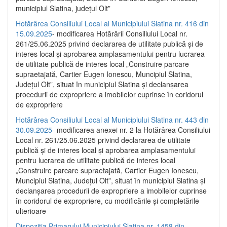
municipiul Slatina, județul Olt”
Hotărârea Consiliului Local al Municipiului Slatina nr. 416 din
15.09.2025
- modificarea Hotărârii Consiliului Local nr.
261/25.06.2025 privind declararea de utilitate publică și de
interes local și aprobarea amplasamentului pentru lucrarea
de utilitate publică de interes local „Construire parcare
supraetajată, Cartier Eugen Ionescu, Muncipiul Slatina,
Județul Olt”, situat în municipiul Slatina și declanșarea
procedurii de expropriere a imobilelor cuprinse în coridorul
de expropriere
Hotărârea Consiliului Local al Municipiului Slatina nr. 443 din
30.09.2025
- modificarea anexei nr. 2 la Hotărârea Consiliului
Local nr. 261/25.06.2025 privind declararea de utilitate
publică şi de interes local şi aprobarea amplasamentului
pentru lucrarea de utilitate publică de interes local
„Construire parcare supraetajată, Cartier Eugen Ionescu,
Muncipiul Slatina, Judeţul Olt”, situat în municipiul Slatina şi
declanşarea procedurii de expropriere a imobilelor cuprinse
în coridorul de expropriere, cu modificările şi completările
ulterioare
Dispoziția Primarului Municipiului Slatina nr. 1458 din