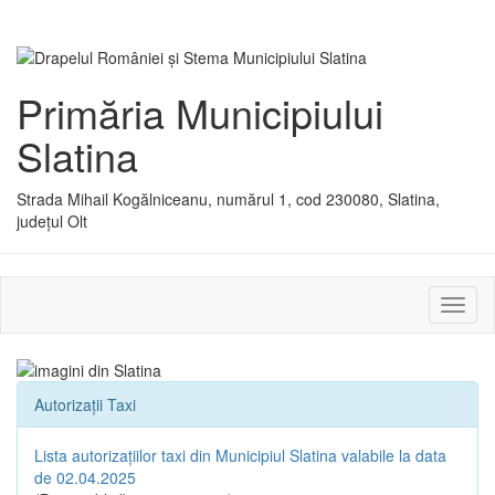
Primăria Municipiului
Slatina
Strada Mihail Kogălniceanu, numărul 1, cod 230080, Slatina,
județul Olt
Activ
sau
dezac
meniu
Autorizații Taxi
Lista autorizațiilor taxi din Municipiul Slatina valabile la data
de 02.04.2025