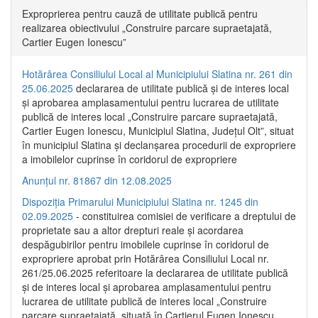
Exproprierea pentru cauză de utilitate publică pentru
realizarea obiectivului „Construire parcare supraetajată,
Cartier Eugen Ionescu”
Hotărârea Consiliului Local al Municipiului Slatina nr. 261 din
25.06.2025
declararea de utilitate publică și de interes local
și aprobarea amplasamentului pentru lucrarea de utilitate
publică de interes local „Construire parcare supraetajată,
Cartier Eugen Ionescu, Municipiul Slatina, Județul Olt”, situat
în municipiul Slatina și declanșarea procedurii de expropriere
a imobilelor cuprinse în coridorul de expropriere
Anunțul nr. 81867 din 12.08.2025
Dispoziția Primarului Municipiului Slatina nr. 1245 din
02.09.2025
- constituirea comisiei de verificare a dreptului de
proprietate sau a altor drepturi reale și acordarea
despăgubirilor pentru imobilele cuprinse în coridorul de
expropriere aprobat prin Hotărârea Consiliului Local nr.
261/25.06.2025 referitoare la declararea de utilitate publică
și de interes local și aprobarea amplasamentului pentru
lucrarea de utilitate publică de interes local „Construire
parcare supraetajată, situată în Cartierul Eugen Ionescu,