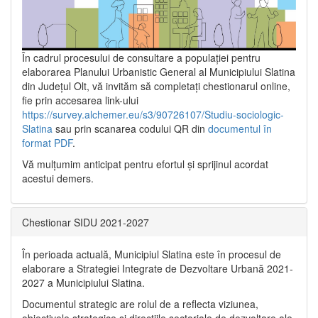
În cadrul procesului de consultare a populaţiei pentru
elaborarea Planului Urbanistic General al Municipiului Slatina
din Județul Olt, vă invităm să completați chestionarul online,
fie prin accesarea link-ului
https://survey.alchemer.eu/s3/90726107/Studiu-sociologic-
Slatina
sau prin scanarea codului QR din
documentul în
format PDF
.
Vă mulţumim anticipat pentru efortul şi sprijinul acordat
acestui demers.
Chestionar SIDU 2021-2027
În perioada actuală, Municipiul Slatina este în procesul de
elaborare a Strategiei Integrate de Dezvoltare Urbană 2021‐
2027 a Municipiului Slatina.
Documentul strategic are rolul de a reflecta viziunea,
obiectivele strategice și direcțiile sectoriale de dezvoltare ale