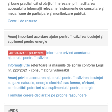
și bune practici, cât și părților interesate, prin facilitarea
accesului la informații relevante, instrumente de consultare și
mecanisme de participare și monitorizare publică.
Centrul de resurse
Anunț important acordare ajutor pentru încălzirea locuinței și
supliment pentru energie
Informare privind acordarea
ACTUALIZARE (23.12.2025)
ajutorului pentru încălzire
Informații utile
referitoare la măsurile de sprijin conform Legii
nr. 226/2021 - consumatorul vulnerabil
Anunț privind acordarea ajutorului pentru încălzirea locuinței
cu gaze naturale, energie electrică sau lemne, cărbuni,
combustibili petrolieri și a suplimentului pentru energie
Formular cerere-declarație pe proprie răspundere
ePIDS