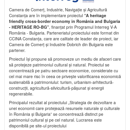
Camera de Comerț, Industrie, Navigație și Agricultură
Constanța are în implementare proiectul
“A heritage
friendly cross-border economy in România and Bulgaria
- HERITAGE RO-BG”
, finanțat prin Programul Interreg V-A
România - Bulgaria. Parteneriatul proiectului este format din
CCINA Constanța, care are calitate de leader de proiect, iar
Camera de Comerț și Industrie Dobrich din Bulgaria este
partener.
Proiectul își propune să promoveze un mediu de afaceri care
să protejeze patrimoniul cultural și natural. Proiectul se
concentrează pe patru sectoare economice, considerate cu
cel mai mare risc în ceea ce privește valorificarea economică
sustenabilă a patrimoniului: turism, urbanism-arhitectură-
construcții, agricultură-silvicultură-pășunat și energii
regenerabile.
Principalul rezultat al proiectului „Strategia de dezvoltare a
unei economii care protejează resursele naturale și culturale
în România și Bulgaria” se concentrează distinct pe
patrimoniul cultural și pe cel natural. Lucrarea este
disponibilă pe site-ul proiectului