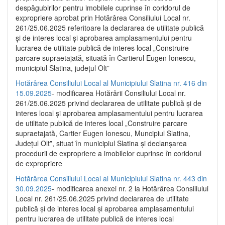
despăgubirilor pentru imobilele cuprinse în coridorul de
expropriere aprobat prin Hotărârea Consiliului Local nr.
261/25.06.2025 referitoare la declararea de utilitate publică
și de interes local și aprobarea amplasamentului pentru
lucrarea de utilitate publică de interes local „Construire
parcare supraetajată, situată în Cartierul Eugen Ionescu,
municipiul Slatina, județul Olt”
Hotărârea Consiliului Local al Municipiului Slatina nr. 416 din
15.09.2025
- modificarea Hotărârii Consiliului Local nr.
261/25.06.2025 privind declararea de utilitate publică și de
interes local și aprobarea amplasamentului pentru lucrarea
de utilitate publică de interes local „Construire parcare
supraetajată, Cartier Eugen Ionescu, Muncipiul Slatina,
Județul Olt”, situat în municipiul Slatina și declanșarea
procedurii de expropriere a imobilelor cuprinse în coridorul
de expropriere
Hotărârea Consiliului Local al Municipiului Slatina nr. 443 din
30.09.2025
- modificarea anexei nr. 2 la Hotărârea Consiliului
Local nr. 261/25.06.2025 privind declararea de utilitate
publică şi de interes local şi aprobarea amplasamentului
pentru lucrarea de utilitate publică de interes local