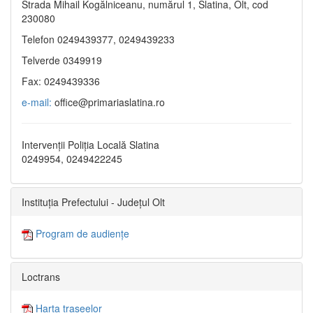
Strada Mihail Kogălniceanu, numărul 1, Slatina, Olt, cod
230080
Telefon 0249439377, 0249439233
Telverde 0349919
Fax: 0249439336
e-mail:
office@primariaslatina.ro
Intervenții Poliția Locală Slatina
0249954, 0249422245
Instituția Prefectului - Județul Olt
Program de audiențe
Loctrans
Harta traseelor