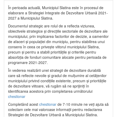
În perioada actuală, Municipiul Slatina este în procesul de
elaborare a Strategiei Integrate de Dezvoltare Urbană 2021‐
2027 a Municipiului Slatina.
Documentul strategic are rolul de a reflecta viziunea,
obiectivele strategice și direcțiile sectoriale de dezvoltare ale
municipiului, prin implicarea factorilor de decizie, a oamenilor
de afaceri și populației din municipiu, pentru stabilirea unui
consens în ceea ce privește viitorul municipiului Slatina,
precum și pentru a stabili prioritățile și criteriile pentru
absorbția de fonduri comunitare alocate pentru perioada de
programare 2021-2027.
În vederea realizării unei strategii de dezvoltare durabilă
care să reflecte nevoile și gradul de mulțumire al cetățenilor
municipiului privind condițiile existente, precum și prioritățile
de dezvoltare viitoare, vă rugăm să ne sprijiniți în
identificarea acestora prin completarea următorului
chestionar
Completând acest
chestionar
de 7-10 minute ne veți ajuta să
colectam cele mai valoroase informații pentru redactarea
Strategiei de Dezvoltare Urbană a Municipiului Slatina.