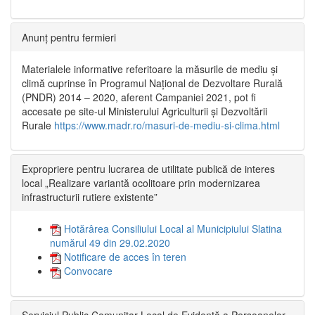
Anunț pentru fermieri
Materialele informative referitoare la măsurile de mediu și
climă cuprinse în Programul Național de Dezvoltare Rurală
(PNDR) 2014 – 2020, aferent Campaniei 2021, pot fi
accesate pe site-ul Ministerului Agriculturii și Dezvoltării
Rurale
https://www.madr.ro/masuri-de-mediu-si-clima.html
Expropriere pentru lucrarea de utilitate publică de interes
local „Realizare variantă ocolitoare prin modernizarea
infrastructurii rutiere existente”
Hotărârea Consiliului Local al Municipiului Slatina
numărul 49 din 29.02.2020
Notificare de acces în teren
Convocare
Serviciul Public Comunitar Local de Evidență a Persoanelor