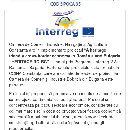
Camera de Comerț, Industrie, Navigație și Agricultură
Constanța are în implementare proiectul
“A heritage
friendly cross-border economy in România and Bulgaria
- HERITAGE RO-BG”
, finanțat prin Programul Interreg V-A
România - Bulgaria. Parteneriatul proiectului este format din
CCINA Constanța, care are calitate de leader de proiect, iar
Camera de Comerț și Industrie Dobrich din Bulgaria este
partener.
Proiectul își propune să promoveze un mediu de afaceri care
să protejeze patrimoniul cultural și natural. Proiectul se
concentrează pe patru sectoare economice, considerate cu
cel mai mare risc în ceea ce privește valorificarea economică
sustenabilă a patrimoniului: turism, urbanism-arhitectură-
construcții, agricultură-silvicultură-pășunat și energii
regenerabile.