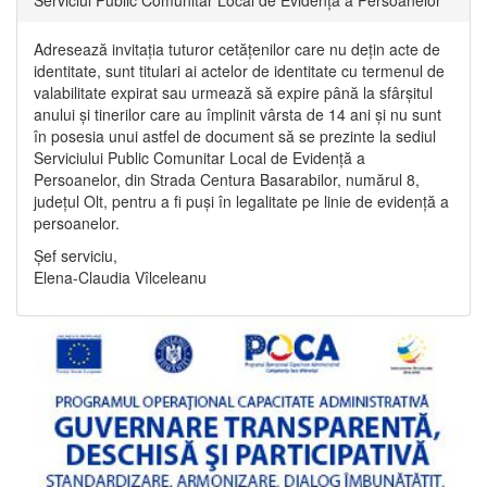
Adresează invitația tuturor cetățenilor care nu dețin acte de
identitate, sunt titulari ai actelor de identitate cu termenul de
valabilitate expirat sau urmează să expire până la sfârșitul
anului și tinerilor care au împlinit vârsta de 14 ani și nu sunt
în posesia unui astfel de document să se prezinte la sediul
Serviciului Public Comunitar Local de Evidență a
Persoanelor, din Strada Centura Basarabilor, numărul 8,
județul Olt, pentru a fi puși în legalitate pe linie de evidență a
persoanelor.
Șef serviciu,
Elena-Claudia Vîlceleanu