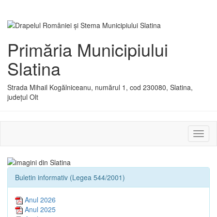
Primăria Municipiului
Slatina
Strada Mihail Kogălniceanu, numărul 1, cod 230080, Slatina,
județul Olt
Activ
sau
dezac
meniu
Buletin informativ (Legea 544/2001)
Anul 2026
Anul 2025