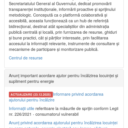
Secretariatului General al Guvernului, dedicat promovării
transparenței instituționale, informării proactive și sprijinului
metodologic. Concepută ca o platformă colaborativă și
accesibilă, aceasta funcționează ca un hub de referință
bidirecțional, destinat atât specialiștilor din administrația
publică centrală și locală, prin furnizarea de resurse, ghiduri
și bune practici, cât și părților interesate, prin facilitarea
accesului la informații relevante, instrumente de consultare și
mecanisme de participare și monitorizare publică.
Centrul de resurse
Anunț important acordare ajutor pentru încălzirea locuinței și
supliment pentru energie
Informare privind acordarea
ACTUALIZARE (23.12.2025)
ajutorului pentru încălzire
Informații utile
referitoare la măsurile de sprijin conform Legii
nr. 226/2021 - consumatorul vulnerabil
Anunț privind acordarea ajutorului pentru încălzirea locuinței