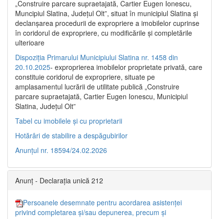
„Construire parcare supraetajată, Cartier Eugen Ionescu,
Muncipiul Slatina, Judeţul Olt”, situat în municipiul Slatina şi
declanşarea procedurii de expropriere a imobilelor cuprinse
în coridorul de expropriere, cu modificările şi completările
ulterioare
Dispoziția Primarului Municipiului Slatina nr. 1458 din
20.10.2025
- exproprierea imobilelor proprietate privată, care
constituie coridorul de expropriere, situate pe
amplasamentul lucrării de utilitate publică „Construire
parcare supraetajată, Cartier Eugen Ionescu, Municipiul
Slatina, Județul Olt”
Tabel cu imobilele și cu proprietarii
Hotărâri de stabilire a despăgubirilor
Anunțul nr. 18594/24.02.2026
Anunț - Declarația unică 212
Persoanele desemnate pentru acordarea asistenței
privind completarea și/sau depunerea, precum și