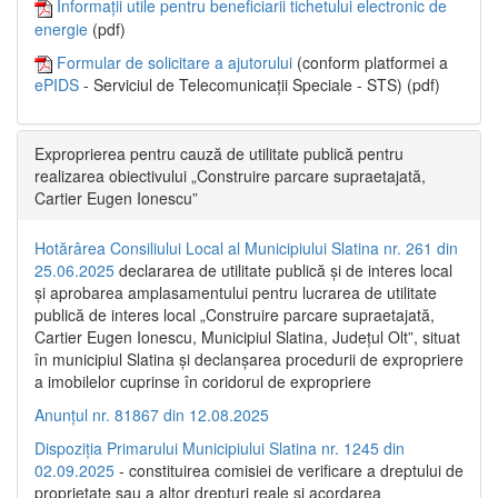
Informații utile pentru beneficiarii tichetului electronic de
energie
(pdf)
Formular de solicitare a ajutorului
(conform platformei a
ePIDS
- Serviciul de Telecomunicații Speciale - STS) (pdf)
Exproprierea pentru cauză de utilitate publică pentru
realizarea obiectivului „Construire parcare supraetajată,
Cartier Eugen Ionescu”
Hotărârea Consiliului Local al Municipiului Slatina nr. 261 din
25.06.2025
declararea de utilitate publică și de interes local
și aprobarea amplasamentului pentru lucrarea de utilitate
publică de interes local „Construire parcare supraetajată,
Cartier Eugen Ionescu, Municipiul Slatina, Județul Olt”, situat
în municipiul Slatina și declanșarea procedurii de expropriere
a imobilelor cuprinse în coridorul de expropriere
Anunțul nr. 81867 din 12.08.2025
Dispoziția Primarului Municipiului Slatina nr. 1245 din
02.09.2025
- constituirea comisiei de verificare a dreptului de
proprietate sau a altor drepturi reale și acordarea