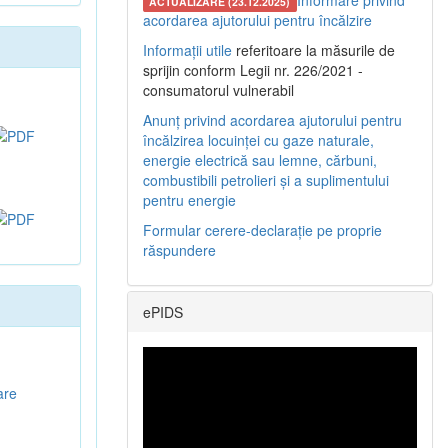
Informare privind
ACTUALIZARE (23.12.2025)
acordarea ajutorului pentru încălzire
Informații utile
referitoare la măsurile de
sprijin conform Legii nr. 226/2021 -
consumatorul vulnerabil
Anunț privind acordarea ajutorului pentru
încălzirea locuinței cu gaze naturale,
energie electrică sau lemne, cărbuni,
combustibili petrolieri și a suplimentului
pentru energie
Formular cerere-declarație pe proprie
răspundere
ePIDS
are