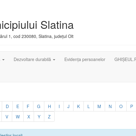
cipiului Slatina
rul 1, cod 230080, Slatina, județul Olt
ș
Dezvoltare durabilă
Evidența persoanelor
GHIȘEUL.
D
E
F
G
H
I
J
K
L
M
N
O
P
V
W
X
Y
Z
leșilor locali