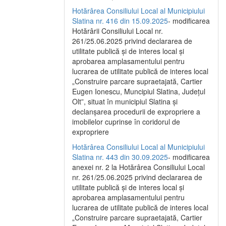
Hotărârea Consiliului Local al Municipiului
Slatina nr. 416 din 15.09.2025
- modificarea
Hotărârii Consiliului Local nr.
261/25.06.2025 privind declararea de
utilitate publică și de interes local și
aprobarea amplasamentului pentru
lucrarea de utilitate publică de interes local
„Construire parcare supraetajată, Cartier
Eugen Ionescu, Muncipiul Slatina, Județul
Olt”, situat în municipiul Slatina și
declanșarea procedurii de expropriere a
imobilelor cuprinse în coridorul de
expropriere
Hotărârea Consiliului Local al Municipiului
Slatina nr. 443 din 30.09.2025
- modificarea
anexei nr. 2 la Hotărârea Consiliului Local
nr. 261/25.06.2025 privind declararea de
utilitate publică şi de interes local şi
aprobarea amplasamentului pentru
lucrarea de utilitate publică de interes local
„Construire parcare supraetajată, Cartier