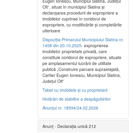
Eugen Ionescu, Muncipiul Slatina, Judeţul
Olt”, situat în municipiul Slatina şi
declanşarea procedurii de expropriere a
imobilelor cuprinse în coridorul de
expropriere, cu modificările şi completările
ulterioare
Dispoziția Primarului Municipiului Slatina nr.
1458 din 20.10.2025
- exproprierea
imobilelor proprietate privată, care
constituie coridorul de expropriere, situate
pe amplasamentul lucrării de utilitate
publică „Construire parcare supraetajată,
Cartier Eugen Ionescu, Municipiul Slatina,
Județul Olt”
Tabel cu imobilele și cu proprietarii
Hotărâri de stabilire a despăgubirilor
Anunțul nr. 18594/24.02.2026
Anunț - Declarația unică 212