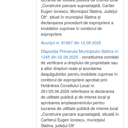
„Construire parcare supraetajată, Cartier
Eugen Ionescu, Municipiul Slatina, Județul
Olt”, situat în municipiul Slatina și
declanșarea procedurii de expropriere a
imobilelor cuprinse în coridorul de
expropriere
Anunțul nr. 81867 din 12.08.2025
Dispoziția Primarului Municipiului Slatina nr.
1245 din 02.09.2025
- constituirea comisiei
de verificare a dreptului de proprietate sau
a altor drepturi reale și acordarea
despăgubirilor pentru imobilele cuprinse în
coridorul de expropriere aprobat prin
Hotărârea Consiliului Local nr.
261/25.06.2025 referitoare la declararea
de utilitate publică și de interes local și
aprobarea amplasamentului pentru
lucrarea de utilitate publică de interes local
„Construire parcare supraetajată, situată în
Cartierul Eugen Ionescu, municipiul
Slatina, județul Olt”