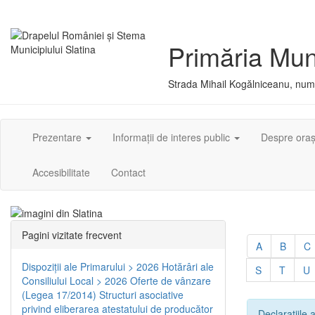
Primăria Muni
Strada Mihail Kogălniceanu, numă
Prezentare
Informații de interes public
Despre ora
Accesibilitate
Contact
Pagini vizitate frecvent
A
B
C
Dispoziţii ale Primarului > 2026
Hotărâri ale
S
T
U
Consiliului Local > 2026
Oferte de vânzare
(Legea 17/2014)
Structuri asociative
privind eliberarea atestatului de producător
Declarațiile a