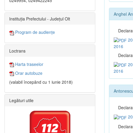
0249954, 0249422245
Anghel A
Instituția Prefectului - Județul Olt
Declara
Program de audiențe
20
2016
Loctrans
Declaraţ
Harta traseelor
20
2016
Orar autobuze
(valabil începând cu 1 iunie 2018)
Antonescu
Legături utile
Declara
20
Declaraţ