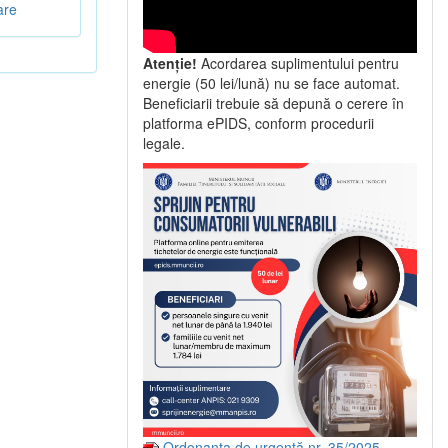
are
Atenție!
Acordarea suplimentului pentru
energie (50 lei/lună) nu se face automat.
Beneficiarii trebuie să depună o cerere în
platforma ePIDS, conform procedurii
legale.
Ordonanța de urgență nr. 35/2025