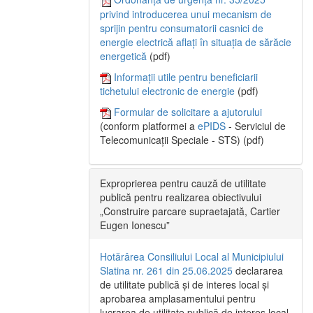
privind introducerea unui mecanism de
sprijin pentru consumatorii casnici de
energie electrică aflați în situația de sărăcie
energetică
(pdf)
Informații utile pentru beneficiarii
tichetului electronic de energie
(pdf)
Formular de solicitare a ajutorului
(conform platformei a
ePIDS
- Serviciul de
Telecomunicații Speciale - STS) (pdf)
Exproprierea pentru cauză de utilitate
publică pentru realizarea obiectivului
„Construire parcare supraetajată, Cartier
Eugen Ionescu”
Hotărârea Consiliului Local al Municipiului
Slatina nr. 261 din 25.06.2025
declararea
de utilitate publică și de interes local și
aprobarea amplasamentului pentru
lucrarea de utilitate publică de interes local