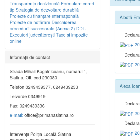
Transparenţa decizională
Formulare cereri
tip
Strategia de dezvoltare durabilă
Proiecte cu finanţare internaţională
Albotă Emi
Proiecte de hotărâre
Deschiderea
procedurii succesorale (Anexa 2)
DDI -
Executori judecătorești
Taxe şi impozite
Declara
online
20
Declaraţ
Informaţii de contact
20
Strada Mihail Kogălniceanu, numărul 1,
Slatina, Olt, cod 230080
Alexa Ioa
Telefon 0249439377, 0249439233
Telverde 0349919
Declara
Fax: 0249439336
20
e-mail:
office@primariaslatina.ro
Declaraţ
20
Intervenții Poliția Locală Slatina