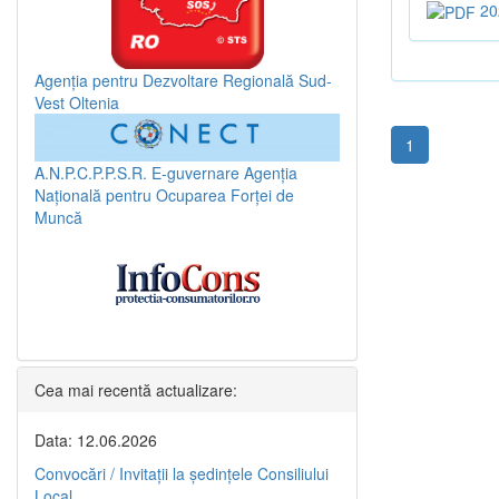
20
Agenția pentru Dezvoltare Regională Sud-
Vest Oltenia
1
A.N.P.C.P.P.S.R.
E-guvernare
Agenția
Națională pentru Ocuparea Forței de
Muncă
Cea mai recentă actualizare:
Data: 12.06.2026
Convocări / Invitaţii la şedinţele Consiliului
Local