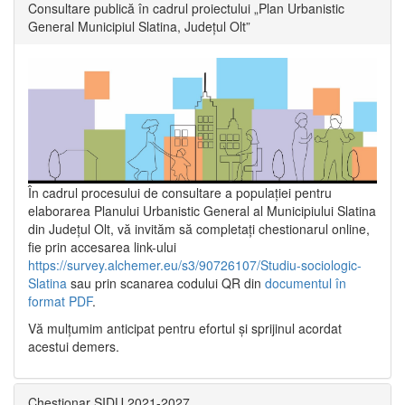
Consultare publică în cadrul proiectului „Plan Urbanistic
General Municipiul Slatina, Județul Olt”
În cadrul procesului de consultare a populaţiei pentru
elaborarea Planului Urbanistic General al Municipiului Slatina
din Județul Olt, vă invităm să completați chestionarul online,
fie prin accesarea link-ului
https://survey.alchemer.eu/s3/90726107/Studiu-sociologic-
Slatina
sau prin scanarea codului QR din
documentul în
format PDF
.
Vă mulţumim anticipat pentru efortul şi sprijinul acordat
acestui demers.
Chestionar SIDU 2021-2027