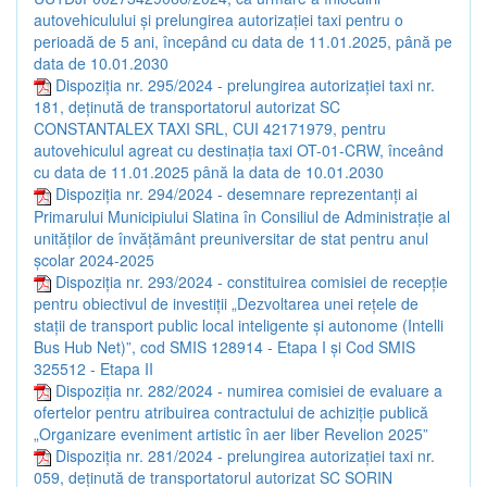
autovehiculului și prelungirea autorizației taxi pentru o
perioadă de 5 ani, începând cu data de 11.01.2025, până pe
data de 10.01.2030
Dispoziția nr. 295/2024 - prelungirea autorizației taxi nr.
181, deținută de transportatorul autorizat SC
CONSTANTALEX TAXI SRL, CUI 42171979, pentru
autovehiculul agreat cu destinația taxi OT-01-CRW, înceând
cu data de 11.01.2025 până la data de 10.01.2030
Dispoziția nr. 294/2024 - desemnare reprezentanți ai
Primarului Municipiului Slatina în Consiliul de Administrație al
unităților de învățământ preuniversitar de stat pentru anul
școlar 2024-2025
Dispoziția nr. 293/2024 - constituirea comisiei de recepție
pentru obiectivul de investiții „Dezvoltarea unei rețele de
stații de transport public local inteligente și autonome (Intelli
Bus Hub Net)”, cod SMIS 128914 - Etapa I și Cod SMIS
325512 - Etapa II
Dispoziția nr. 282/2024 - numirea comisiei de evaluare a
ofertelor pentru atribuirea contractului de achiziție publică
„Organizare eveniment artistic în aer liber Revelion 2025”
Dispoziția nr. 281/2024 - prelungirea autorizației taxi nr.
059, deținută de transportatorul autorizat SC SORIN