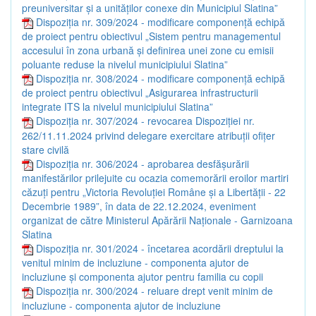
preuniversitar și a unităților conexe din Municipiul Slatina”
Dispoziția nr. 309/2024 - modificare componență echipă
de proiect pentru obiectivul „Sistem pentru managementul
accesului în zona urbană și definirea unei zone cu emisii
poluante reduse la nivelul municipiului Slatina”
Dispoziția nr. 308/2024 - modificare componență echipă
de proiect pentru obiectivul „Asigurarea infrastructurii
integrate ITS la nivelul municipiului Slatina”
Dispoziția nr. 307/2024 - revocarea Dispoziției nr.
262/11.11.2024 privind delegare exercitare atribuții ofițer
stare civilă
Dispoziția nr. 306/2024 - aprobarea desfășurării
manifestărilor prilejuite cu ocazia comemorării eroilor martiri
căzuți pentru „Victoria Revoluției Române și a Libertății - 22
Decembrie 1989”, în data de 22.12.2024, eveniment
organizat de către Ministerul Apărării Naționale - Garnizoana
Slatina
Dispoziția nr. 301/2024 - încetarea acordării dreptului la
venitul minim de incluziune - componenta ajutor de
incluziune și componenta ajutor pentru familia cu copii
Dispoziția nr. 300/2024 - reluare drept venit minim de
incluziune - componenta ajutor de incluziune