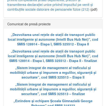
transmiterea declarației unice privind impozitul pe venit și
contribuțiile sociale datorare de persoanele fizice (212)
(pdf)
Comunicat de presă proiecte
„Dezvoltarea unei rețele de stații de transport public
local inteligente și autonome (Intelli Bus Hub Net)”, cod
SMIS 128914 - Etapa I, SMIS 325512 - Etapa II
„Dezvoltarea unei rețele de stații de transport public
local inteligente și autonome (Intelli Bus Hub Net)”, cod
SMIS 128914 - Etapa I, SMIS 325512 - Etapa II - finalizat
„Sistem integrat de management al traficului și
mobilității urbane și impunere a regulilor, siguranță și
securitate”, cod SMIS 325513 – Etapa II
„Sistem integrat de management al traficului și
mobilității urbane și impunere a regulilor, siguranță și
securitate”, cod SMIS 325513 – finalizat
„Extindere și echipare Școala Gimnazială George
Poboran” cod SMIS 318323