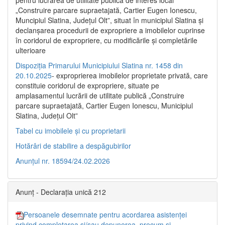
pentru lucrarea de utilitate publică de interes local
„Construire parcare supraetajată, Cartier Eugen Ionescu,
Muncipiul Slatina, Judeţul Olt”, situat în municipiul Slatina şi
declanşarea procedurii de expropriere a imobilelor cuprinse
în coridorul de expropriere, cu modificările şi completările
ulterioare
Dispoziția Primarului Municipiului Slatina nr. 1458 din
20.10.2025
- exproprierea imobilelor proprietate privată, care
constituie coridorul de expropriere, situate pe
amplasamentul lucrării de utilitate publică „Construire
parcare supraetajată, Cartier Eugen Ionescu, Municipiul
Slatina, Județul Olt”
Tabel cu imobilele și cu proprietarii
Hotărâri de stabilire a despăgubirilor
Anunțul nr. 18594/24.02.2026
Anunț - Declarația unică 212
Persoanele desemnate pentru acordarea asistenței
privind completarea și/sau depunerea, precum și