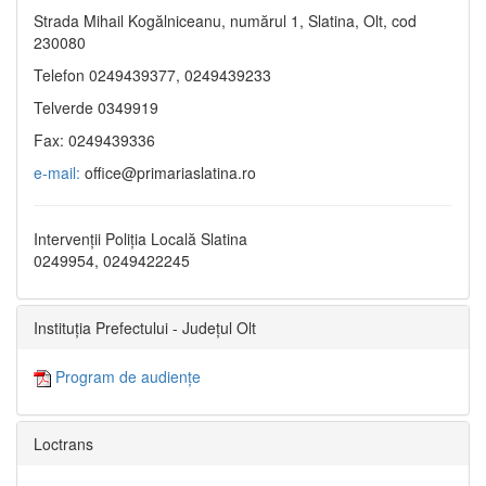
Strada Mihail Kogălniceanu, numărul 1, Slatina, Olt, cod
230080
Telefon 0249439377, 0249439233
Telverde 0349919
Fax: 0249439336
e-mail:
office@primariaslatina.ro
Intervenții Poliția Locală Slatina
0249954, 0249422245
Instituția Prefectului - Județul Olt
Program de audiențe
Loctrans