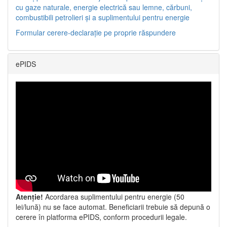
cu gaze naturale, energie electrică sau lemne, cărbuni,
combustibili petrolieri și a suplimentului pentru energie
Formular cerere-declarație pe proprie răspundere
ePIDS
Atenție!
Acordarea suplimentului pentru energie (50
lei/lună) nu se face automat. Beneficiarii trebuie să depună o
cerere în platforma ePIDS, conform procedurii legale.