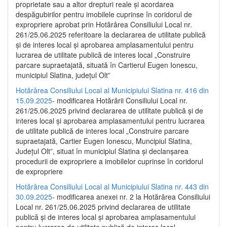
proprietate sau a altor drepturi reale și acordarea
despăgubirilor pentru imobilele cuprinse în coridorul de
expropriere aprobat prin Hotărârea Consiliului Local nr.
261/25.06.2025 referitoare la declararea de utilitate publică
și de interes local și aprobarea amplasamentului pentru
lucrarea de utilitate publică de interes local „Construire
parcare supraetajată, situată în Cartierul Eugen Ionescu,
municipiul Slatina, județul Olt”
Hotărârea Consiliului Local al Municipiului Slatina nr. 416 din
15.09.2025
- modificarea Hotărârii Consiliului Local nr.
261/25.06.2025 privind declararea de utilitate publică și de
interes local și aprobarea amplasamentului pentru lucrarea
de utilitate publică de interes local „Construire parcare
supraetajată, Cartier Eugen Ionescu, Muncipiul Slatina,
Județul Olt”, situat în municipiul Slatina și declanșarea
procedurii de expropriere a imobilelor cuprinse în coridorul
de expropriere
Hotărârea Consiliului Local al Municipiului Slatina nr. 443 din
30.09.2025
- modificarea anexei nr. 2 la Hotărârea Consiliului
Local nr. 261/25.06.2025 privind declararea de utilitate
publică şi de interes local şi aprobarea amplasamentului