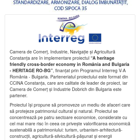
Camera de Comerț, Industrie, Navigație și Agricultură
Constanța are în implementare proiectul
“A heritage
friendly cross-border economy in România and Bulgaria
- HERITAGE RO-BG”
, finanțat prin Programul Interreg V-A
România - Bulgaria. Parteneriatul proiectului este format din
CCINA Constanța, care are calitate de leader de proiect, iar
Camera de Comerț și Industrie Dobrich din Bulgaria este
partener.
Proiectul își propune să promoveze un mediu de afaceri care
să protejeze patrimoniul cultural și natural. Proiectul se
concentrează pe patru sectoare economice, considerate cu
cel mai mare risc în ceea ce privește valorificarea economică
sustenabilă a patrimoniului: turism, urbanism-arhitectură-
construcții, agricultură-silvicultură-pășunat și energii