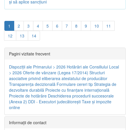
și să aplice sancțiuni
1
2
3
4
5
6
7
8
9
10
11
12
13
14
Pagini vizitate frecvent
Dispoziţii ale Primarului > 2026
Hotărâri ale Consiliului Local
> 2026
Oferte de vânzare (Legea 17/2014)
Structuri
asociative privind eliberarea atestatului de producător
Transparenţa decizională
Formulare cereri tip
Strategia de
dezvoltare durabilă
Proiecte cu finanţare internaţională
Proiecte de hotărâre
Deschiderea procedurii succesorale
(Anexa 2)
DDI - Executori judecătorești
Taxe şi impozite
online
Informaţii de contact