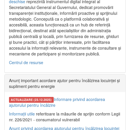
deschise
reprezintă instrumentul digital integrat al
Secretariatului General al Guvernului, dedicat promovării
transparenței instituționale, informării proactive și sprijinului
metodologic. Concepută ca o platformă colaborativă și
accesibilă, aceasta funcționează ca un hub de referință
bidirecțional, destinat atât specialiștilor din administrația
publică centrală și locală, prin furnizarea de resurse, ghiduri
și bune practici, cât și părților interesate, prin facilitarea
accesului la informații relevante, instrumente de consultare și
mecanisme de participare și monitorizare publică.
Centrul de resurse
Anunț important acordare ajutor pentru încălzirea locuinței și
supliment pentru energie
Informare privind acordarea
ACTUALIZARE (23.12.2025)
ajutorului pentru încălzire
Informații utile
referitoare la măsurile de sprijin conform Legii
nr. 226/2021 - consumatorul vulnerabil
Anunț privind acordarea ajutorului pentru încălzirea locuinței