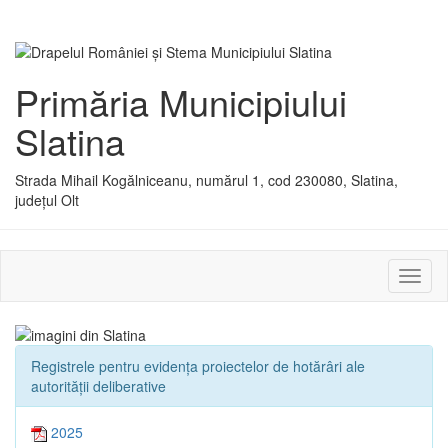
Primăria Municipiului
Slatina
Strada Mihail Kogălniceanu, numărul 1, cod 230080, Slatina,
județul Olt
Activ
sau
dezac
meniu
Registrele pentru evidența proiectelor de hotărâri ale
autorității deliberative
2025