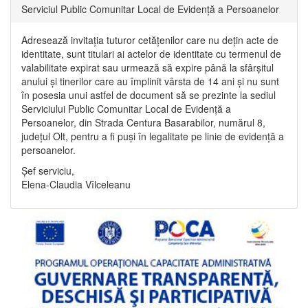
Serviciul Public Comunitar Local de Evidență a Persoanelor
Adresează invitația tuturor cetățenilor care nu dețin acte de
identitate, sunt titulari ai actelor de identitate cu termenul de
valabilitate expirat sau urmează să expire până la sfârșitul
anului și tinerilor care au împlinit vârsta de 14 ani și nu sunt
în posesia unui astfel de document să se prezinte la sediul
Serviciului Public Comunitar Local de Evidență a
Persoanelor, din Strada Centura Basarabilor, numărul 8,
județul Olt, pentru a fi puși în legalitate pe linie de evidență a
persoanelor.
Șef serviciu,
Elena-Claudia Vîlceleanu