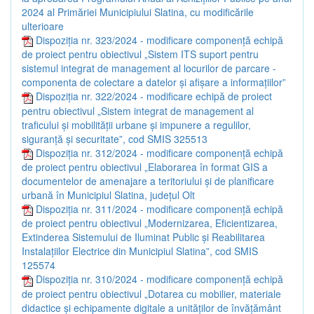
2024 al Primăriei Municipiului Slatina, cu modificările
ulterioare
Dispoziția nr. 323/2024 - modificare componență echipă
de proiect pentru obiectivul „Sistem ITS suport pentru
sistemul integrat de management al locurilor de parcare -
componenta de colectare a datelor și afișare a informațiilor”
Dispoziția nr. 322/2024 - modificare echipă de proiect
pentru obiectivul „Sistem integrat de management al
traficului și mobilității urbane și impunere a regulilor,
siguranță și securitate”, cod SMIS 325513
Dispoziția nr. 312/2024 - modificare componență echipă
de proiect pentru obiectivul „Elaborarea în format GIS a
documentelor de amenajare a teritoriului și de planificare
urbană în Municipiul Slatina, județul Olt
Dispoziția nr. 311/2024 - modificare componență echipă
de proiect pentru obiectivul „Modernizarea, Eficientizarea,
Extinderea Sistemului de Iluminat Public și Reabilitarea
Instalațiilor Electrice din Municipiul Slatina”, cod SMIS
125574
Dispoziția nr. 310/2024 - modificare componență echipă
de proiect pentru obiectivul „Dotarea cu mobilier, materiale
didactice și echipamente digitale a unităților de învățământ