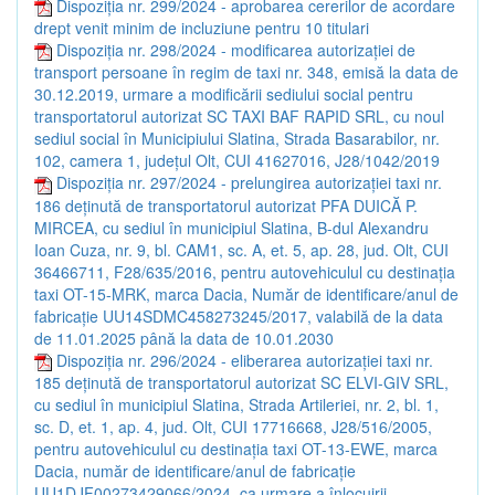
Dispoziția nr. 299/2024 - aprobarea cererilor de acordare
drept venit minim de incluziune pentru 10 titulari
Dispoziția nr. 298/2024 - modificarea autorizației de
transport persoane în regim de taxi nr. 348, emisă la data de
30.12.2019, urmare a modificării sediului social pentru
transportatorul autorizat SC TAXI BAF RAPID SRL, cu noul
sediul social în Municipiului Slatina, Strada Basarabilor, nr.
102, camera 1, județul Olt, CUI 41627016, J28/1042/2019
Dispoziția nr. 297/2024 - prelungirea autorizației taxi nr.
186 deținută de transportatorul autorizat PFA DUICĂ P.
MIRCEA, cu sediul în municipiul Slatina, B-dul Alexandru
Ioan Cuza, nr. 9, bl. CAM1, sc. A, et. 5, ap. 28, jud. Olt, CUI
36466711, F28/635/2016, pentru autovehiculul cu destinația
taxi OT-15-MRK, marca Dacia, Număr de identificare/anul de
fabricație UU14SDMC458273245/2017, valabilă de la data
de 11.01.2025 până la data de 10.01.2030
Dispoziția nr. 296/2024 - eliberarea autorizației taxi nr.
185 deținută de transportatorul autorizat SC ELVI-GIV SRL,
cu sediul în municipiul Slatina, Strada Artileriei, nr. 2, bl. 1,
sc. D, et. 1, ap. 4, jud. Olt, CUI 17716668, J28/516/2005,
pentru autovehiculul cu destinația taxi OT-13-EWE, marca
Dacia, număr de identificare/anul de fabricație
UU1DJF00273429066/2024, ca urmare a înlocuirii