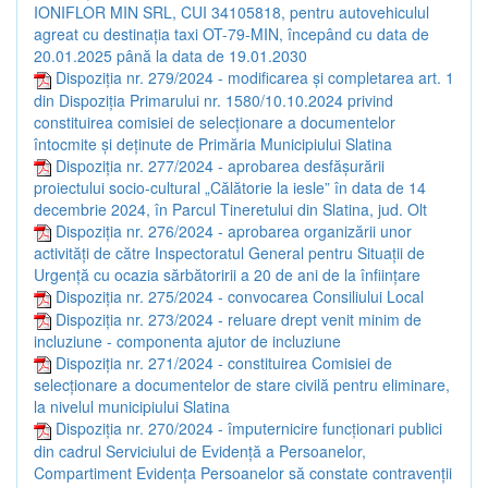
IONIFLOR MIN SRL, CUI 34105818, pentru autovehiculul
agreat cu destinația taxi OT-79-MIN, începând cu data de
20.01.2025 până la data de 19.01.2030
Dispoziția nr. 279/2024 - modificarea și completarea art. 1
din Dispoziția Primarului nr. 1580/10.10.2024 privind
constituirea comisiei de selecționare a documentelor
întocmite și deținute de Primăria Municipiului Slatina
Dispoziția nr. 277/2024 - aprobarea desfășurării
proiectului socio-cultural „Călătorie la iesle” în data de 14
decembrie 2024, în Parcul Tineretului din Slatina, jud. Olt
Dispoziția nr. 276/2024 - aprobarea organizării unor
activități de către Inspectoratul General pentru Situații de
Urgență cu ocazia sărbătoririi a 20 de ani de la înființare
Dispoziția nr. 275/2024 - convocarea Consiliului Local
Dispoziția nr. 273/2024 - reluare drept venit minim de
incluziune - componenta ajutor de incluziune
Dispoziția nr. 271/2024 - constituirea Comisiei de
selecționare a documentelor de stare civilă pentru eliminare,
la nivelul municipiului Slatina
Dispoziția nr. 270/2024 - împuternicire funcționari publici
din cadrul Serviciului de Evidență a Persoanelor,
Compartiment Evidența Persoanelor să constate contravenții