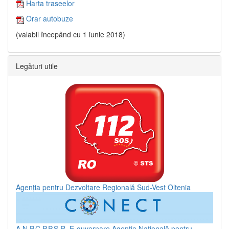
Harta traseelor
Orar autobuze
(valabil începând cu 1 iunie 2018)
Legături utile
Agenția pentru Dezvoltare Regională Sud-Vest Oltenia
A.N.P.C.P.P.S.R.
E-guvernare
Agenția Națională pentru