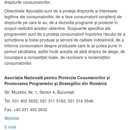
drepturile consumatorilor.
Obiectivele Asociaţiei sunt de a proteja drepturile şi interesele
legitime ale consumatorilor, de a face consumatorii conştienţi de
drepturile pe care le au, de a dezvolta programe şi proiecte în
scopul realizării acestor obiective. Scopuerile specifice ale
programelor sunt de a proteja consumatorii împotriva riscului de a
achiziţiona şi folosi produse şi servicii de calitate îndoielnică, de a
informa consumatorii despre produsele care le-ar putea pune în
pericol sănătatea, astfel încât aceştia să aibă dreptul de alege, de
încurajare a competiţiei loiale, de rezolvare a reclamaţiilor
consumatorilor.
Asociaţia Naţională pentru Protecţia Cosumatorilor şi
Promovarea Programelor şi Strategiilor din România
Str. Muzelor, Nr. 1, Sector 4, Bucureşti
Tel. 031 402 2632; 021 311 5162; 021 316 0546
Fax. +40 031 402 2632
Website
E-mail