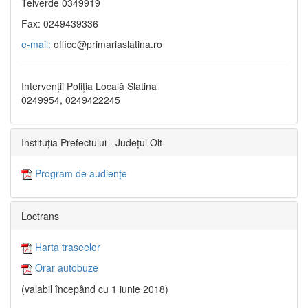
Telverde 0349919
Fax: 0249439336
e-mail:
office@primariaslatina.ro
Intervenții Poliția Locală Slatina
0249954, 0249422245
Instituția Prefectului - Județul Olt
Program de audiențe
Loctrans
Harta traseelor
Orar autobuze
(valabil începând cu 1 iunie 2018)