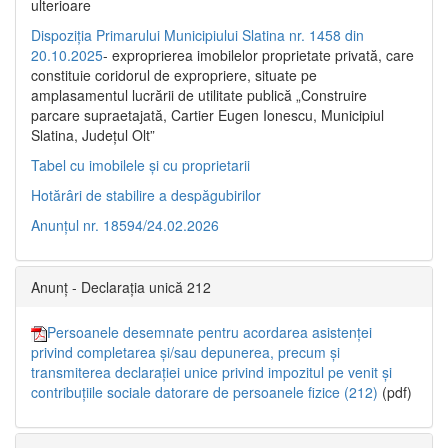
ulterioare
Dispoziția Primarului Municipiului Slatina nr. 1458 din
20.10.2025
- exproprierea imobilelor proprietate privată, care
constituie coridorul de expropriere, situate pe
amplasamentul lucrării de utilitate publică „Construire
parcare supraetajată, Cartier Eugen Ionescu, Municipiul
Slatina, Județul Olt”
Tabel cu imobilele și cu proprietarii
Hotărâri de stabilire a despăgubirilor
Anunțul nr. 18594/24.02.2026
Anunț - Declarația unică 212
Persoanele desemnate pentru acordarea asistenței
privind completarea și/sau depunerea, precum și
transmiterea declarației unice privind impozitul pe venit și
contribuțiile sociale datorare de persoanele fizice (212)
(pdf)