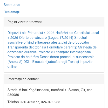
Secretariat
Reclamaţii
Pagini vizitate frecvent
Dispoziţii ale Primarului > 2026
Hotărâri ale Consiliului Local
> 2026
Oferte de vânzare (Legea 17/2014)
Structuri
asociative privind eliberarea atestatului de producător
Transparenţa decizională
Formulare cereri tip
Strategia de
dezvoltare durabilă
Proiecte cu finanţare internaţională
Proiecte de hotărâre
Deschiderea procedurii succesorale
(Anexa 2)
DDI - Executori judecătorești
Taxe şi impozite
online
Informaţii de contact
Strada Mihail Kogălniceanu, numărul 1, Slatina, Olt, cod
230080
Telefon 0249439377, 0249439233