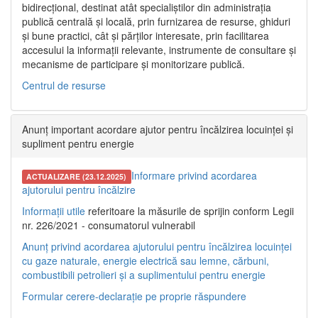
bidirecțional, destinat atât specialiștilor din administrația
publică centrală și locală, prin furnizarea de resurse, ghiduri
și bune practici, cât și părților interesate, prin facilitarea
accesului la informații relevante, instrumente de consultare și
mecanisme de participare și monitorizare publică.
Centrul de resurse
Anunț important acordare ajutor pentru încălzirea locuinței și
supliment pentru energie
Informare privind acordarea
ACTUALIZARE (23.12.2025)
ajutorului pentru încălzire
Informații utile
referitoare la măsurile de sprijin conform Legii
nr. 226/2021 - consumatorul vulnerabil
Anunț privind acordarea ajutorului pentru încălzirea locuinței
cu gaze naturale, energie electrică sau lemne, cărbuni,
combustibili petrolieri și a suplimentului pentru energie
Formular cerere-declarație pe proprie răspundere