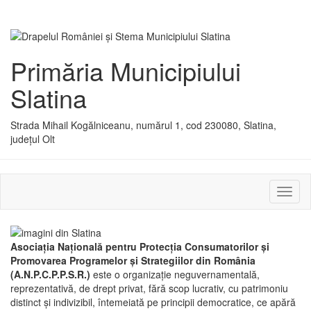
Primăria Municipiului
Slatina
Strada Mihail Kogălniceanu, numărul 1, cod 230080, Slatina,
județul Olt
Activ
sau
dezac
meniu
Asociaţia Naţională pentru Protecţia Consumatorilor şi
Promovarea Programelor şi Strategiilor din România
(A.N.P.C.P.P.S.R.)
este o organizaţie neguvernamentală,
reprezentativă, de drept privat, fără scop lucrativ, cu patrimoniu
distinct şi indivizibil, întemeiată pe principii democratice, ce apără