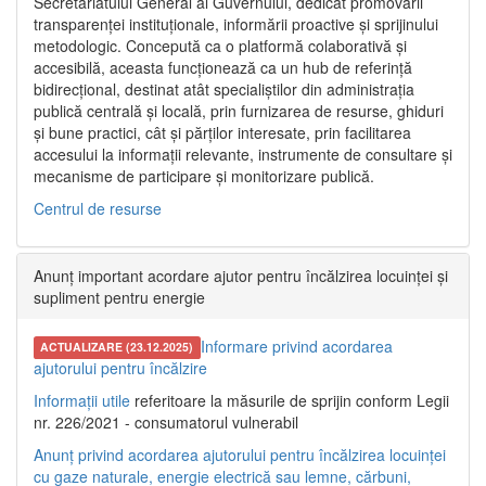
Secretariatului General al Guvernului, dedicat promovării
transparenței instituționale, informării proactive și sprijinului
metodologic. Concepută ca o platformă colaborativă și
accesibilă, aceasta funcționează ca un hub de referință
bidirecțional, destinat atât specialiștilor din administrația
publică centrală și locală, prin furnizarea de resurse, ghiduri
și bune practici, cât și părților interesate, prin facilitarea
accesului la informații relevante, instrumente de consultare și
mecanisme de participare și monitorizare publică.
Centrul de resurse
Anunț important acordare ajutor pentru încălzirea locuinței și
supliment pentru energie
Informare privind acordarea
ACTUALIZARE (23.12.2025)
ajutorului pentru încălzire
Informații utile
referitoare la măsurile de sprijin conform Legii
nr. 226/2021 - consumatorul vulnerabil
Anunț privind acordarea ajutorului pentru încălzirea locuinței
cu gaze naturale, energie electrică sau lemne, cărbuni,