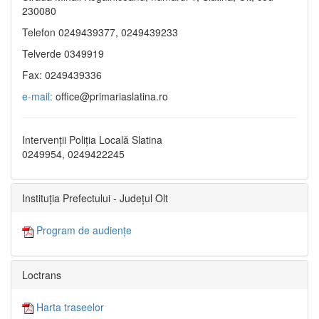
230080
Telefon 0249439377, 0249439233
Telverde 0349919
Fax: 0249439336
e-mail:
office@primariaslatina.ro
Intervenții Poliția Locală Slatina
0249954, 0249422245
Instituția Prefectului - Județul Olt
Program de audiențe
Loctrans
Harta traseelor