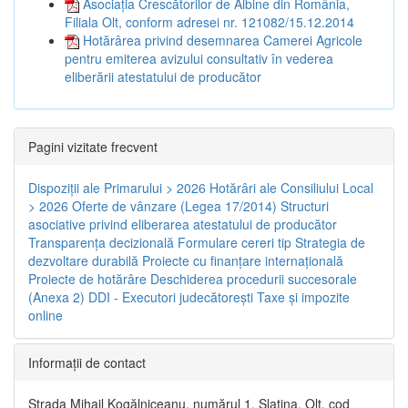
Asociația Crescătorilor de Albine din România,
Filiala Olt, conform adresei nr. 121082/15.12.2014
Hotărârea privind desemnarea Camerei Agricole
pentru emiterea avizului consultativ în vederea
eliberării atestatului de producător
Pagini vizitate frecvent
Dispoziţii ale Primarului > 2026
Hotărâri ale Consiliului Local
> 2026
Oferte de vânzare (Legea 17/2014)
Structuri
asociative privind eliberarea atestatului de producător
Transparenţa decizională
Formulare cereri tip
Strategia de
dezvoltare durabilă
Proiecte cu finanţare internaţională
Proiecte de hotărâre
Deschiderea procedurii succesorale
(Anexa 2)
DDI - Executori judecătorești
Taxe şi impozite
online
Informaţii de contact
Strada Mihail Kogălniceanu, numărul 1, Slatina, Olt, cod