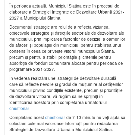
În perioada actuală, Municipiul Slatina este în procesul de
elaborare a Strategiei Integrate de Dezvoltare Urbană 2021‐
2027 a Municipiului Slatina.
Documentul strategic are rolul de a reflecta viziunea,
obiectivele strategice și direcțiile sectoriale de dezvoltare ale
municipiului, prin implicarea factorilor de decizie, a oamenilor
de afaceri și populației din municipiu, pentru stabilirea unui
consens în ceea ce privește viitorul municipiului Slatina,
precum și pentru a stabili prioritățile și criteriile pentru
absorbția de fonduri comunitare alocate pentru perioada de
programare 2021-2027.
În vederea realizării unei strategii de dezvoltare durabilă
care să reflecte nevoile și gradul de mulțumire al cetățenilor
municipiului privind condițiile existente, precum și prioritățile
de dezvoltare viitoare, vă rugăm să ne sprijiniți în
identificarea acestora prin completarea următorului
chestionar
Completând acest
chestionar
de 7-10 minute ne veți ajuta să
colectam cele mai valoroase informații pentru redactarea
Strategiei de Dezvoltare Urbană a Municipiului Slatina.