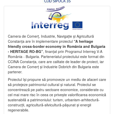
Camera de Comerț, Industrie, Navigație și Agricultură
Constanța are în implementare proiectul
“A heritage
friendly cross-border economy in România and Bulgaria
- HERITAGE RO-BG”
, finanțat prin Programul Interreg V-A
România - Bulgaria. Parteneriatul proiectului este format din
CCINA Constanța, care are calitate de leader de proiect, iar
Camera de Comerț și Industrie Dobrich din Bulgaria este
partener.
Proiectul își propune să promoveze un mediu de afaceri care
să protejeze patrimoniul cultural și natural. Proiectul se
concentrează pe patru sectoare economice, considerate cu
cel mai mare risc în ceea ce privește valorificarea economică
sustenabilă a patrimoniului: turism, urbanism-arhitectură-
construcții, agricultură-silvicultură-pășunat și energii
regenerabile.