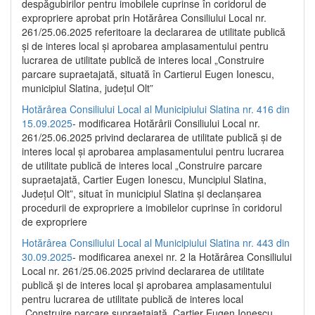
despăgubirilor pentru imobilele cuprinse în coridorul de
expropriere aprobat prin Hotărârea Consiliului Local nr.
261/25.06.2025 referitoare la declararea de utilitate publică
și de interes local și aprobarea amplasamentului pentru
lucrarea de utilitate publică de interes local „Construire
parcare supraetajată, situată în Cartierul Eugen Ionescu,
municipiul Slatina, județul Olt”
Hotărârea Consiliului Local al Municipiului Slatina nr. 416 din
15.09.2025
- modificarea Hotărârii Consiliului Local nr.
261/25.06.2025 privind declararea de utilitate publică și de
interes local și aprobarea amplasamentului pentru lucrarea
de utilitate publică de interes local „Construire parcare
supraetajată, Cartier Eugen Ionescu, Muncipiul Slatina,
Județul Olt”, situat în municipiul Slatina și declanșarea
procedurii de expropriere a imobilelor cuprinse în coridorul
de expropriere
Hotărârea Consiliului Local al Municipiului Slatina nr. 443 din
30.09.2025
- modificarea anexei nr. 2 la Hotărârea Consiliului
Local nr. 261/25.06.2025 privind declararea de utilitate
publică şi de interes local şi aprobarea amplasamentului
pentru lucrarea de utilitate publică de interes local
„Construire parcare supraetajată, Cartier Eugen Ionescu,