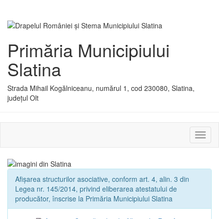
Primăria Municipiului
Slatina
Strada Mihail Kogălniceanu, numărul 1, cod 230080, Slatina,
județul Olt
Activ
sau
dezac
meniu
Afișarea structurilor asociative, conform art. 4, alin. 3 din
Legea nr. 145/2014, privind eliberarea atestatului de
producător, înscrise la Primăria Municipiului Slatina