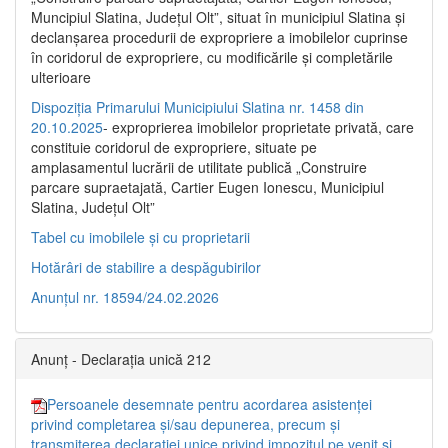
Muncipiul Slatina, Judeţul Olt”, situat în municipiul Slatina şi
declanşarea procedurii de expropriere a imobilelor cuprinse
în coridorul de expropriere, cu modificările şi completările
ulterioare
Dispoziția Primarului Municipiului Slatina nr. 1458 din
20.10.2025
- exproprierea imobilelor proprietate privată, care
constituie coridorul de expropriere, situate pe
amplasamentul lucrării de utilitate publică „Construire
parcare supraetajată, Cartier Eugen Ionescu, Municipiul
Slatina, Județul Olt”
Tabel cu imobilele și cu proprietarii
Hotărâri de stabilire a despăgubirilor
Anunțul nr. 18594/24.02.2026
Anunț - Declarația unică 212
Persoanele desemnate pentru acordarea asistenței
privind completarea și/sau depunerea, precum și
transmiterea declarației unice privind impozitul pe venit și