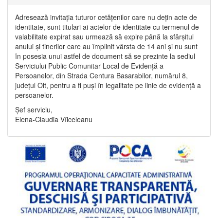
Adresează invitația tuturor cetățenilor care nu dețin acte de
identitate, sunt titulari ai actelor de identitate cu termenul de
valabilitate expirat sau urmează să expire până la sfârșitul
anului și tinerilor care au împlinit vârsta de 14 ani și nu sunt
în posesia unui astfel de document să se prezinte la sediul
Serviciului Public Comunitar Local de Evidență a
Persoanelor, din Strada Centura Basarabilor, numărul 8,
județul Olt, pentru a fi puși în legalitate pe linie de evidență a
persoanelor.
Șef serviciu,
Elena-Claudia Vîlceleanu