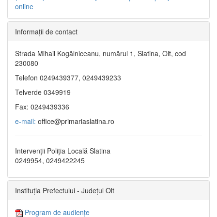
online
Informaţii de contact
Strada Mihail Kogălniceanu, numărul 1, Slatina, Olt, cod
230080
Telefon 0249439377, 0249439233
Telverde 0349919
Fax: 0249439336
e-mail:
office@primariaslatina.ro
Intervenții Poliția Locală Slatina
0249954, 0249422245
Instituția Prefectului - Județul Olt
Program de audiențe