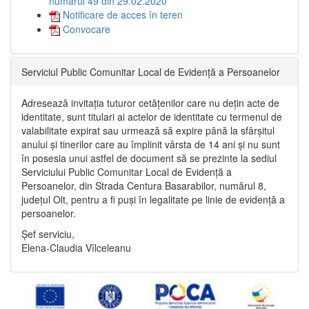
numărul 49 din 29.02.2020
Notificare de acces în teren
Convocare
Serviciul Public Comunitar Local de Evidență a Persoanelor
Adresează invitația tuturor cetățenilor care nu dețin acte de
identitate, sunt titulari ai actelor de identitate cu termenul de
valabilitate expirat sau urmează să expire până la sfârșitul
anului și tinerilor care au împlinit vârsta de 14 ani și nu sunt
în posesia unui astfel de document să se prezinte la sediul
Serviciului Public Comunitar Local de Evidență a
Persoanelor, din Strada Centura Basarabilor, numărul 8,
județul Olt, pentru a fi puși în legalitate pe linie de evidență a
persoanelor.
Șef serviciu,
Elena-Claudia Vîlceleanu