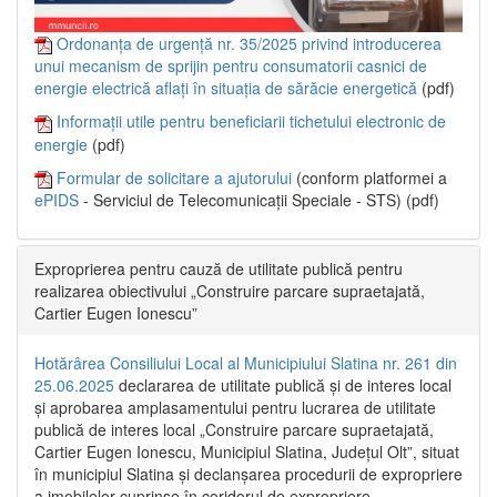
Ordonanța de urgență nr. 35/2025 privind introducerea
unui mecanism de sprijin pentru consumatorii casnici de
energie electrică aflați în situația de sărăcie energetică
(pdf)
Informații utile pentru beneficiarii tichetului electronic de
energie
(pdf)
Formular de solicitare a ajutorului
(conform platformei a
ePIDS
- Serviciul de Telecomunicații Speciale - STS) (pdf)
Exproprierea pentru cauză de utilitate publică pentru
realizarea obiectivului „Construire parcare supraetajată,
Cartier Eugen Ionescu”
Hotărârea Consiliului Local al Municipiului Slatina nr. 261 din
25.06.2025
declararea de utilitate publică și de interes local
și aprobarea amplasamentului pentru lucrarea de utilitate
publică de interes local „Construire parcare supraetajată,
Cartier Eugen Ionescu, Municipiul Slatina, Județul Olt”, situat
în municipiul Slatina și declanșarea procedurii de expropriere
a imobilelor cuprinse în coridorul de expropriere