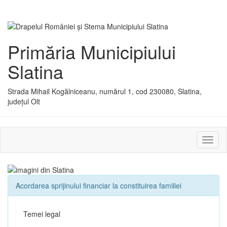
Primăria Municipiului
Slatina
Strada Mihail Kogălniceanu, numărul 1, cod 230080, Slatina,
județul Olt
Activ
sau
dezac
meniu
Acordarea sprijinului financiar la constituirea familiei
Temei legal