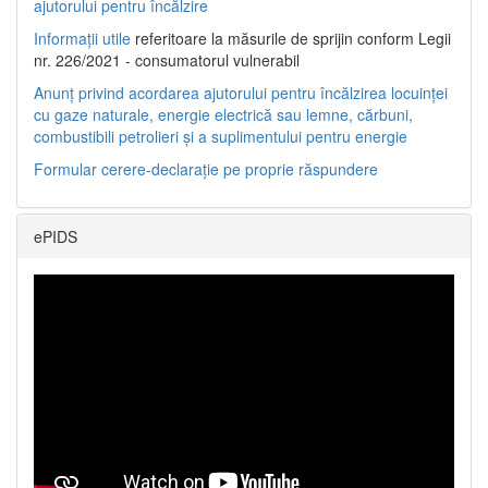
ajutorului pentru încălzire
Informații utile
referitoare la măsurile de sprijin conform Legii
nr. 226/2021 - consumatorul vulnerabil
Anunț privind acordarea ajutorului pentru încălzirea locuinței
cu gaze naturale, energie electrică sau lemne, cărbuni,
combustibili petrolieri și a suplimentului pentru energie
Formular cerere-declarație pe proprie răspundere
ePIDS