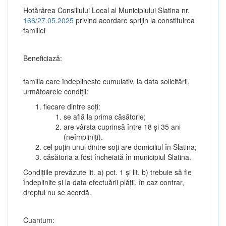
Hotărârea Consiliului Local al Municipiului Slatina nr.
166/27.05.2025
privind acordare sprijin la constituirea
familiei
Beneficiază:
familia care îndeplinește cumulativ, la data solicitării,
următoarele condiții:
fiecare dintre soți:
se află la prima căsătorie;
are vârsta cuprinsă între 18 și 35 ani
(neîmpliniți).
cel puțin unul dintre soți are domiciliul în Slatina;
căsătoria a fost încheiată în municipiul Slatina.
Condițiile prevăzute lit. a) pct. 1 și lit. b) trebuie să fie
îndeplinite și la data efectuării plății, în caz contrar,
dreptul nu se acordă.
Cuantum: