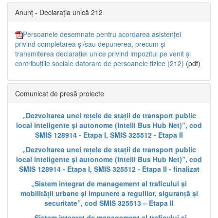
Anunț - Declarația unică 212
Persoanele desemnate pentru acordarea asistenței
privind completarea și/sau depunerea, precum și
transmiterea declarației unice privind impozitul pe venit și
contribuțiile sociale datorare de persoanele fizice (212)
(pdf)
Comunicat de presă proiecte
„Dezvoltarea unei rețele de stații de transport public
local inteligente și autonome (Intelli Bus Hub Net)”, cod
SMIS 128914 - Etapa I, SMIS 325512 - Etapa II
„Dezvoltarea unei rețele de stații de transport public
local inteligente și autonome (Intelli Bus Hub Net)”, cod
SMIS 128914 - Etapa I, SMIS 325512 - Etapa II - finalizat
„Sistem integrat de management al traficului și
mobilității urbane și impunere a regulilor, siguranță și
securitate”, cod SMIS 325513 – Etapa II
„Sistem integrat de management al traficului și