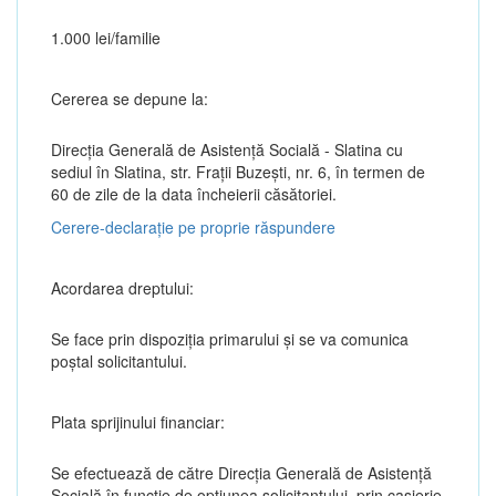
1.000 lei/familie
Cererea se depune la:
Direcția Generală de Asistenţă Socială - Slatina cu
sediul în Slatina, str. Fraţii Buzeşti, nr. 6, în termen de
60 de zile de la data încheierii căsătoriei.
Cerere-declarație pe proprie răspundere
Acordarea dreptului:
Se face prin dispoziția primarului și se va comunica
poștal solicitantului.
Plata sprijinului financiar:
Se efectuează de către Direcția Generală de Asistență
Socială în funcție de opțiunea solicitantului, prin casierie