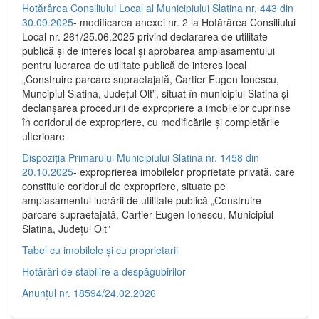
Hotărârea Consiliului Local al Municipiului Slatina nr. 443 din
30.09.2025
- modificarea anexei nr. 2 la Hotărârea Consiliului
Local nr. 261/25.06.2025 privind declararea de utilitate
publică şi de interes local şi aprobarea amplasamentului
pentru lucrarea de utilitate publică de interes local
„Construire parcare supraetajată, Cartier Eugen Ionescu,
Muncipiul Slatina, Judeţul Olt”, situat în municipiul Slatina şi
declanşarea procedurii de expropriere a imobilelor cuprinse
în coridorul de expropriere, cu modificările şi completările
ulterioare
Dispoziția Primarului Municipiului Slatina nr. 1458 din
20.10.2025
- exproprierea imobilelor proprietate privată, care
constituie coridorul de expropriere, situate pe
amplasamentul lucrării de utilitate publică „Construire
parcare supraetajată, Cartier Eugen Ionescu, Municipiul
Slatina, Județul Olt”
Tabel cu imobilele și cu proprietarii
Hotărâri de stabilire a despăgubirilor
Anunțul nr. 18594/24.02.2026