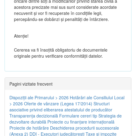
oricare dintre soți a modificărilor privind starea civilă a
acestora precizate mai sus sunt considerate acordate
necuvenit și vor fi recuperate în condițiile legii,
percepându-se dobânzi și penalități de întârziere.
Atenţie!
Cererea va fi însoțită obligatoriu de documentele
originale pentru verificare conformității datelor.
Pagini vizitate frecvent
Dispoziţii ale Primarului > 2026
Hotărâri ale Consiliului Local
> 2026
Oferte de vânzare (Legea 17/2014)
Structuri
asociative privind eliberarea atestatului de producător
Transparenţa decizională
Formulare cereri tip
Strategia de
dezvoltare durabilă
Proiecte cu finanţare internaţională
Proiecte de hotărâre
Deschiderea procedurii succesorale
(Anexa 2)
DDI - Executori judecătorești
Taxe şi impozite