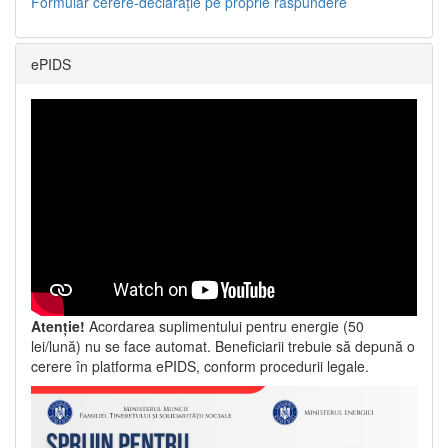
Formular cerere-declarație pe proprie răspundere
ePIDS
Atenție!
Acordarea suplimentului pentru energie (50
lei/lună) nu se face automat. Beneficiarii trebuie să depună o
cerere în platforma ePIDS, conform procedurii legale.