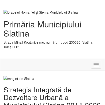
Primăria Municipiului
Slatina
Strada Mihail Kogălniceanu, numărul 1, cod 230080, Slatina,
județul Olt
Activ
sau
dezac
meniu
Strategia Integrată de
Dezvoltare Urbană a
Municipiului Slatina 2014-2020