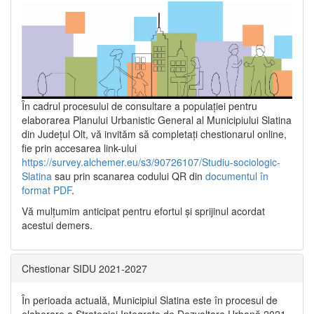
În cadrul procesului de consultare a populaţiei pentru
elaborarea Planului Urbanistic General al Municipiului Slatina
din Județul Olt, vă invităm să completați chestionarul online,
fie prin accesarea link-ului
https://survey.alchemer.eu/s3/90726107/Studiu-sociologic-
Slatina
sau prin scanarea codului QR din
documentul în
format PDF
.
Vă mulţumim anticipat pentru efortul şi sprijinul acordat
acestui demers.
Chestionar SIDU 2021-2027
În perioada actuală, Municipiul Slatina este în procesul de
elaborare a Strategiei Integrate de Dezvoltare Urbană 2021‐