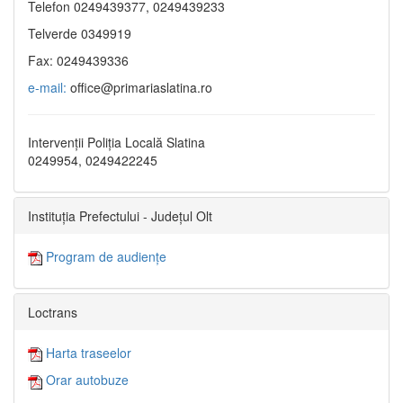
Telefon 0249439377, 0249439233
Telverde 0349919
Fax: 0249439336
e-mail:
office@primariaslatina.ro
Intervenții Poliția Locală Slatina
0249954, 0249422245
Instituția Prefectului - Județul Olt
Program de audiențe
Loctrans
Harta traseelor
Orar autobuze