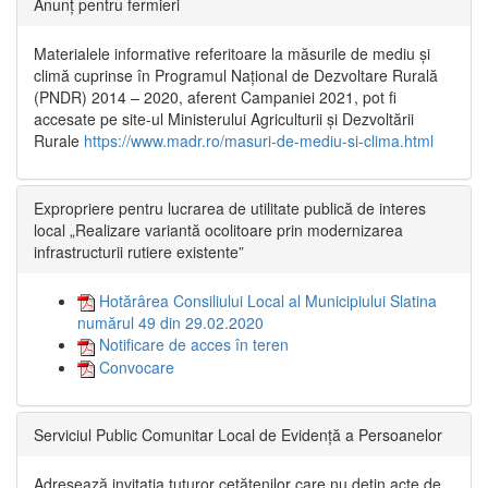
Anunț pentru fermieri
Materialele informative referitoare la măsurile de mediu și
climă cuprinse în Programul Național de Dezvoltare Rurală
(PNDR) 2014 – 2020, aferent Campaniei 2021, pot fi
accesate pe site-ul Ministerului Agriculturii și Dezvoltării
Rurale
https://www.madr.ro/masuri-de-mediu-si-clima.html
Expropriere pentru lucrarea de utilitate publică de interes
local „Realizare variantă ocolitoare prin modernizarea
infrastructurii rutiere existente”
Hotărârea Consiliului Local al Municipiului Slatina
numărul 49 din 29.02.2020
Notificare de acces în teren
Convocare
Serviciul Public Comunitar Local de Evidență a Persoanelor
Adresează invitația tuturor cetățenilor care nu dețin acte de