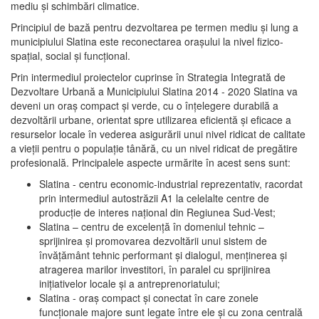
mediu şi schimbări climatice.
Principiul de bază pentru dezvoltarea pe termen mediu şi lung a
municipiului Slatina este reconectarea oraşului la nivel fizico-
spaţial, social şi funcţional.
Prin intermediul proiectelor cuprinse în Strategia Integrată de
Dezvoltare Urbană a Municipiului Slatina 2014 - 2020 Slatina va
deveni un oraş compact şi verde, cu o înţelegere durabilă a
dezvoltării urbane, orientat spre utilizarea eficientă şi eficace a
resurselor locale în vederea asigurării unui nivel ridicat de calitate
a vieţii pentru o populaţie tânără, cu un nivel ridicat de pregătire
profesională. Principalele aspecte urmărite în acest sens sunt:
Slatina - centru economic-industrial reprezentativ, racordat
prin intermediul autostrăzii A1 la celelalte centre de
producţie de interes naţional din Regiunea Sud-Vest;
Slatina – centru de excelenţă în domeniul tehnic –
sprijinirea şi promovarea dezvoltării unui sistem de
învăţământ tehnic performant şi dialogul, menţinerea şi
atragerea marilor investitori, în paralel cu sprijinirea
iniţiativelor locale şi a antreprenoriatului;
Slatina - oraş compact şi conectat în care zonele
funcţionale majore sunt legate între ele şi cu zona centrală