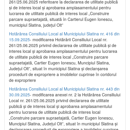
261/25.06.2025 referitoare la declararea de utilitate publică
și de interes local și aprobarea amplasamentului pentru
lucrarea de utilitate publică de interes local „Construire
parcare supraetajată, situată în Cartierul Eugen Ionescu,
municipiul Slatina, județul Olt”
Hotărârea Consiliului Local al Municipiului Slatina nr. 416 din
15.09.2025
- modificarea Hotărârii Consiliului Local nr.
261/25.06.2025 privind declararea de utilitate publică și de
interes local și aprobarea amplasamentului pentru lucrarea
de utilitate publică de interes local „Construire parcare
supraetajată, Cartier Eugen Ionescu, Muncipiul Slatina,
Județul Olt”, situat în municipiul Slatina și declanșarea
procedurii de expropriere a imobilelor cuprinse în coridorul
de expropriere
Hotărârea Consiliului Local al Municipiului Slatina nr. 443 din
30.09.2025
- modificarea anexei nr. 2 la Hotărârea Consiliului
Local nr. 261/25.06.2025 privind declararea de utilitate
publică şi de interes local şi aprobarea amplasamentului
pentru lucrarea de utilitate publică de interes local
„Construire parcare supraetajată, Cartier Eugen Ionescu,
Muncipiul Slatina, Judeţul Olt”, situat în municipiul Slatina şi
declanşarea procedurii de expropriere a imobilelor cuprinse