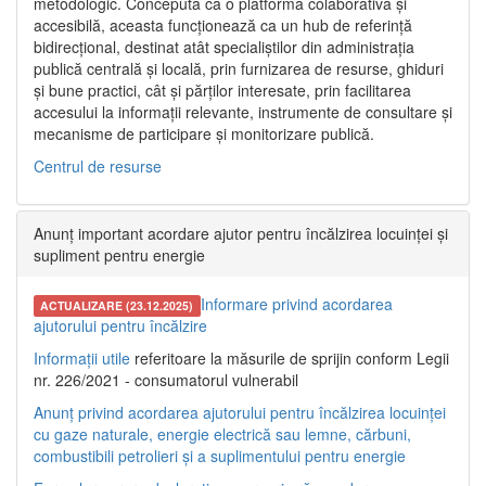
metodologic. Concepută ca o platformă colaborativă și
accesibilă, aceasta funcționează ca un hub de referință
bidirecțional, destinat atât specialiștilor din administrația
publică centrală și locală, prin furnizarea de resurse, ghiduri
și bune practici, cât și părților interesate, prin facilitarea
accesului la informații relevante, instrumente de consultare și
mecanisme de participare și monitorizare publică.
Centrul de resurse
Anunț important acordare ajutor pentru încălzirea locuinței și
supliment pentru energie
Informare privind acordarea
ACTUALIZARE (23.12.2025)
ajutorului pentru încălzire
Informații utile
referitoare la măsurile de sprijin conform Legii
nr. 226/2021 - consumatorul vulnerabil
Anunț privind acordarea ajutorului pentru încălzirea locuinței
cu gaze naturale, energie electrică sau lemne, cărbuni,
combustibili petrolieri și a suplimentului pentru energie