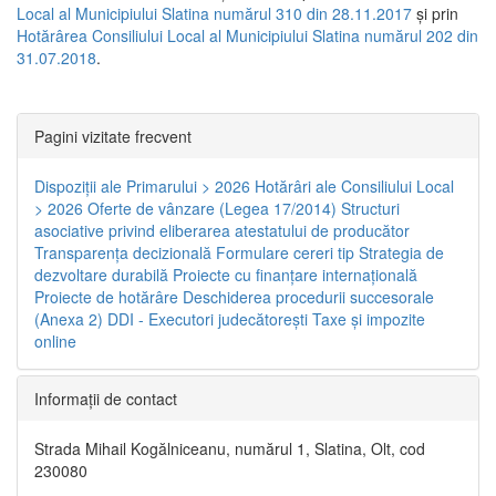
Local al Municipiului Slatina numărul 310 din 28.11.2017
și prin
Hotărârea Consiliului Local al Municipiului Slatina numărul 202 din
31.07.2018
.
Pagini vizitate frecvent
Dispoziţii ale Primarului > 2026
Hotărâri ale Consiliului Local
> 2026
Oferte de vânzare (Legea 17/2014)
Structuri
asociative privind eliberarea atestatului de producător
Transparenţa decizională
Formulare cereri tip
Strategia de
dezvoltare durabilă
Proiecte cu finanţare internaţională
Proiecte de hotărâre
Deschiderea procedurii succesorale
(Anexa 2)
DDI - Executori judecătorești
Taxe şi impozite
online
Informaţii de contact
Strada Mihail Kogălniceanu, numărul 1, Slatina, Olt, cod
230080