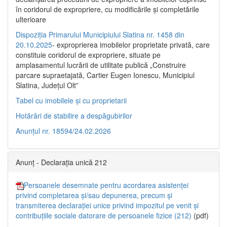
în coridorul de expropriere, cu modificările şi completările
ulterioare
Dispoziția Primarului Municipiului Slatina nr. 1458 din
20.10.2025
- exproprierea imobilelor proprietate privată, care
constituie coridorul de expropriere, situate pe
amplasamentul lucrării de utilitate publică „Construire
parcare supraetajată, Cartier Eugen Ionescu, Municipiul
Slatina, Județul Olt”
Tabel cu imobilele și cu proprietarii
Hotărâri de stabilire a despăgubirilor
Anunțul nr. 18594/24.02.2026
Anunț - Declarația unică 212
Persoanele desemnate pentru acordarea asistenței
privind completarea și/sau depunerea, precum și
transmiterea declarației unice privind impozitul pe venit și
contribuțiile sociale datorare de persoanele fizice (212)
(pdf)