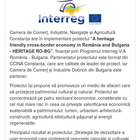
Camera de Comerț, Industrie, Navigație și Agricultură
Constanța are în implementare proiectul
“A heritage
friendly cross-border economy in România and Bulgaria
- HERITAGE RO-BG”
, finanțat prin Programul Interreg V-A
România - Bulgaria. Parteneriatul proiectului este format din
CCINA Constanța, care are calitate de leader de proiect, iar
Camera de Comerț și Industrie Dobrich din Bulgaria este
partener.
Proiectul își propune să promoveze un mediu de afaceri care
să protejeze patrimoniul cultural și natural. Proiectul se
concentrează pe patru sectoare economice, considerate cu
cel mai mare risc în ceea ce privește valorificarea economică
sustenabilă a patrimoniului: turism, urbanism-arhitectură-
construcții, agricultură-silvicultură-pășunat și energii
regenerabile.
Principalul rezultat al proiectului „Strategia de dezvoltare a
unei economii care protejează resursele naturale și culturale