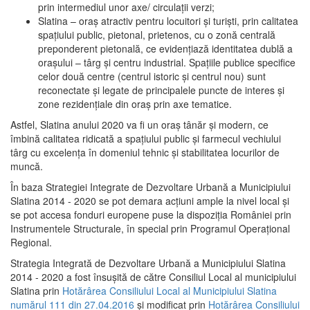
prin intermediul unor axe/ circulații verzi;
Slatina – oraş atractiv pentru locuitori şi turişti, prin calitatea
spaţiului public, pietonal, prietenos, cu o zonă centrală
preponderent pietonală, ce evidenţiază identitatea dublă a
oraşului – târg şi centru industrial. Spaţiile publice specifice
celor două centre (centrul istoric şi centrul nou) sunt
reconectate şi legate de principalele puncte de interes şi
zone rezidenţiale din oraş prin axe tematice.
Astfel, Slatina anului 2020 va fi un oraş tânăr şi modern, ce
îmbină calitatea ridicată a spaţiului public şi farmecul vechiului
târg cu excelenţa în domeniul tehnic şi stabilitatea locurilor de
muncă.
În baza Strategiei Integrate de Dezvoltare Urbană a Municipiului
Slatina 2014 - 2020 se pot demara acţiuni ample la nivel local şi
se pot accesa fonduri europene puse la dispoziţia României prin
Instrumentele Structurale, în special prin Programul Operațional
Regional.
Strategia Integrată de Dezvoltare Urbană a Municipiului Slatina
2014 - 2020 a fost însuşită de către Consiliul Local al municipiului
Slatina prin
Hotărârea Consiliului Local al Municipiului Slatina
numărul 111 din 27.04.2016
și modificat prin
Hotărârea Consiliului