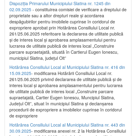
Dispoziția Primarului Municipiului Slatina nr. 1245 din
02.09.2025
- constituirea comisiei de verificare a dreptului de
proprietate sau a altor drepturi reale și acordarea
despăgubirilor pentru imobilele cuprinse în coridorul de
expropriere aprobat prin Hotărârea Consiliului Local nr.
261/25.06.2025 referitoare la declararea de utilitate publică
și de interes local și aprobarea amplasamentului pentru
lucrarea de utilitate publică de interes local „Construire
parcare supraetajată, situată în Cartierul Eugen Ionescu,
municipiul Slatina, județul Olt”
Hotărârea Consiliului Local al Municipiului Slatina nr. 416 din
15.09.2025
- modificarea Hotărârii Consiliului Local nr.
261/25.06.2025 privind declararea de utilitate publică și de
interes local și aprobarea amplasamentului pentru lucrarea
de utilitate publică de interes local „Construire parcare
supraetajată, Cartier Eugen Ionescu, Muncipiul Slatina,
Județul Olt”, situat în municipiul Slatina și declanșarea
procedurii de expropriere a imobilelor cuprinse în coridorul
de expropriere
Hotărârea Consiliului Local al Municipiului Slatina nr. 443 din
30.09.2025
- modificarea anexei nr. 2 la Hotărârea Consiliului