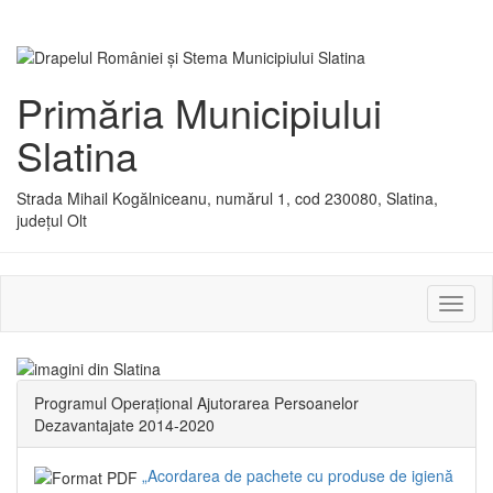
Primăria Municipiului
Slatina
Strada Mihail Kogălniceanu, numărul 1, cod 230080, Slatina,
județul Olt
Activ
sau
dezac
meniu
Programul Operațional Ajutorarea Persoanelor
Dezavantajate 2014-2020
„Acordarea de pachete cu produse de igienă