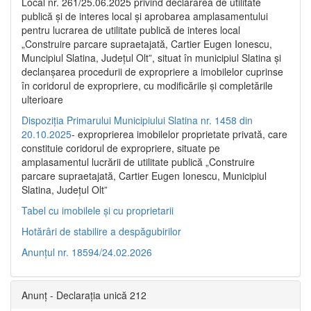
Local nr. 261/25.06.2025 privind declararea de utilitate
publică şi de interes local şi aprobarea amplasamentului
pentru lucrarea de utilitate publică de interes local
„Construire parcare supraetajată, Cartier Eugen Ionescu,
Muncipiul Slatina, Judeţul Olt”, situat în municipiul Slatina şi
declanşarea procedurii de expropriere a imobilelor cuprinse
în coridorul de expropriere, cu modificările şi completările
ulterioare
Dispoziția Primarului Municipiului Slatina nr. 1458 din
20.10.2025
- exproprierea imobilelor proprietate privată, care
constituie coridorul de expropriere, situate pe
amplasamentul lucrării de utilitate publică „Construire
parcare supraetajată, Cartier Eugen Ionescu, Municipiul
Slatina, Județul Olt”
Tabel cu imobilele și cu proprietarii
Hotărâri de stabilire a despăgubirilor
Anunțul nr. 18594/24.02.2026
Anunț - Declarația unică 212