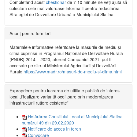
Completând acest
chestionar
de 7-10 minute ne veți ajuta să
colectam cele mai valoroase informații pentru redactarea
Strategiei de Dezvoltare Urbană a Municipiului Slatina.
Anunț pentru fermieri
Materialele informative referitoare la măsurile de mediu și
climă cuprinse în Programul Național de Dezvoltare Rurală
(PNDR) 2014 – 2020, aferent Campaniei 2021, pot fi
accesate pe site-ul Ministerului Agriculturii și Dezvoltării
Rurale
https://www.madr.ro/masuri-de-mediu-si-clima.html
Expropriere pentru lucrarea de utilitate publică de interes
local „Realizare variantă ocolitoare prin modernizarea
infrastructurii rutiere existente”
Hotărârea Consiliului Local al Municipiului Slatina
numărul 49 din 29.02.2020
Notificare de acces în teren
Convocare