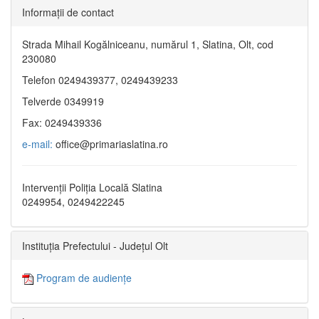
Informaţii de contact
Strada Mihail Kogălniceanu, numărul 1, Slatina, Olt, cod
230080
Telefon 0249439377, 0249439233
Telverde 0349919
Fax: 0249439336
e-mail:
office@primariaslatina.ro
Intervenții Poliția Locală Slatina
0249954, 0249422245
Instituția Prefectului - Județul Olt
Program de audiențe