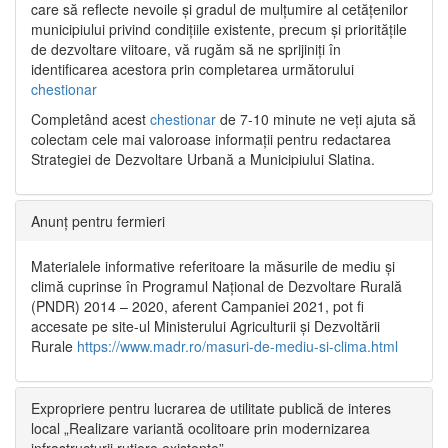
care să reflecte nevoile și gradul de mulțumire al cetățenilor
municipiului privind condițiile existente, precum și prioritățile
de dezvoltare viitoare, vă rugăm să ne sprijiniți în
identificarea acestora prin completarea următorului
chestionar
Completând acest
chestionar
de 7-10 minute ne veți ajuta să
colectam cele mai valoroase informații pentru redactarea
Strategiei de Dezvoltare Urbană a Municipiului Slatina.
Anunț pentru fermieri
Materialele informative referitoare la măsurile de mediu și
climă cuprinse în Programul Național de Dezvoltare Rurală
(PNDR) 2014 – 2020, aferent Campaniei 2021, pot fi
accesate pe site-ul Ministerului Agriculturii și Dezvoltării
Rurale
https://www.madr.ro/masuri-de-mediu-si-clima.html
Expropriere pentru lucrarea de utilitate publică de interes
local „Realizare variantă ocolitoare prin modernizarea
infrastructurii rutiere existente”