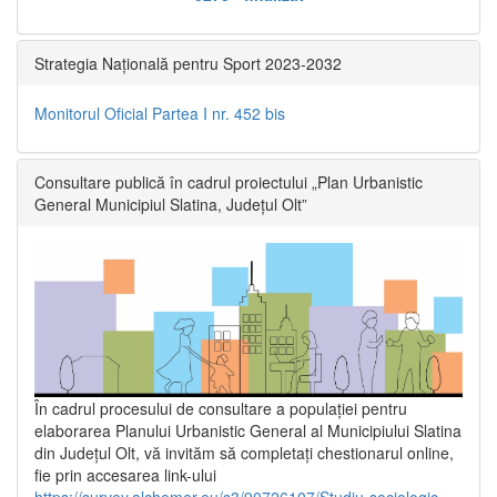
Strategia Națională pentru Sport 2023-2032
Monitorul Oficial Partea I nr. 452 bis
Consultare publică în cadrul proiectului „Plan Urbanistic
General Municipiul Slatina, Județul Olt”
În cadrul procesului de consultare a populaţiei pentru
elaborarea Planului Urbanistic General al Municipiului Slatina
din Județul Olt, vă invităm să completați chestionarul online,
fie prin accesarea link-ului
https://survey.alchemer.eu/s3/90726107/Studiu-sociologic-