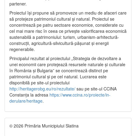
partener.
Proiectul își propune să promoveze un mediu de afaceri care
să protejeze patrimoniul cultural și natural. Proiectul se
concentrează pe patru sectoare economice, considerate cu
cel mai mare risc în ceea ce privește valorificarea economică
sustenabilă a patrimoniului: turism, urbanism-arhitectură-
construcții, agricultură-silvicultură-pășunat și energii
regenerabile.
Principalul rezultat al proiectului „Strategia de dezvoltare a
unei economii care protejează resursele naturale și culturale
în România și Bulgaria” se concentrează distinct pe
patrimoniul cultural și pe cel natural. Lucrarea este
disponibilă pe site-ul proiectului
http://heritagerobg.eu/ro/rezultate/
sau pe site-ul CCINA
Constanța la adresa
https://www.ccina.ro/proiecte/in-
derulare/heritage
.
© 2026 Primăria Municipiului Slatina