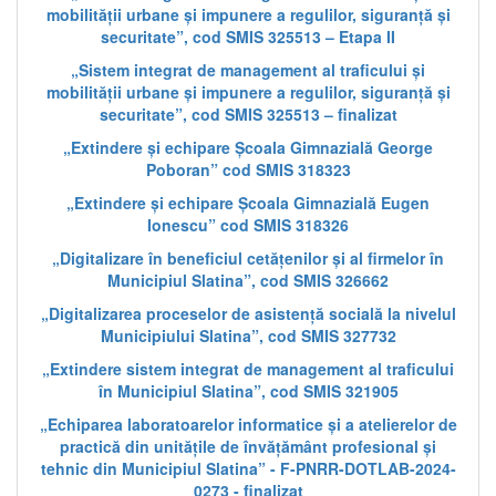
mobilității urbane și impunere a regulilor, siguranță și
securitate”, cod SMIS 325513 – Etapa II
„Sistem integrat de management al traficului și
mobilității urbane și impunere a regulilor, siguranță și
securitate”, cod SMIS 325513 – finalizat
„Extindere și echipare Școala Gimnazială George
Poboran” cod SMIS 318323
„Extindere și echipare Școala Gimnazială Eugen
Ionescu” cod SMIS 318326
„Digitalizare în beneficiul cetățenilor și al firmelor în
Municipiul Slatina”, cod SMIS 326662
„Digitalizarea proceselor de asistență socială la nivelul
Municipiului Slatina”, cod SMIS 327732
„Extindere sistem integrat de management al traficului
în Municipiul Slatina”, cod SMIS 321905
„Echiparea laboratoarelor informatice și a atelierelor de
practică din unitățile de învățământ profesional și
tehnic din Municipiul Slatina” - F-PNRR-DOTLAB-2024-
0273 - finalizat