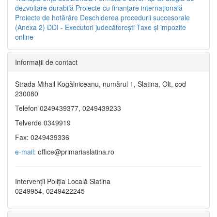
dezvoltare durabilă
Proiecte cu finanţare internaţională
Proiecte de hotărâre
Deschiderea procedurii succesorale
(Anexa 2)
DDI - Executori judecătorești
Taxe şi impozite
online
Informaţii de contact
Strada Mihail Kogălniceanu, numărul 1, Slatina, Olt, cod
230080
Telefon 0249439377, 0249439233
Telverde 0349919
Fax: 0249439336
e-mail:
office@primariaslatina.ro
Intervenții Poliția Locală Slatina
0249954, 0249422245