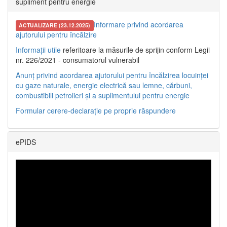
supliment pentru energie
Informare privind acordarea
ACTUALIZARE (23.12.2025)
ajutorului pentru încălzire
Informații utile
referitoare la măsurile de sprijin conform Legii
nr. 226/2021 - consumatorul vulnerabil
Anunț privind acordarea ajutorului pentru încălzirea locuinței
cu gaze naturale, energie electrică sau lemne, cărbuni,
combustibili petrolieri și a suplimentului pentru energie
Formular cerere-declarație pe proprie răspundere
ePIDS