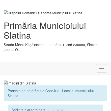
Primăria Municipiului
Slatina
Strada Mihail Kogălniceanu, numărul 1, cod 230080, Slatina,
județul Olt
Activ
sau
dezac
meniu
Proiecte de hotărâri ale Consiliului Local al municipiului
Slatina
Sedinta extraordinara 03.08.2026