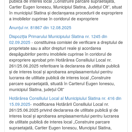
publică de interes local „Construire parcare supraetajată,
Cartier Eugen Ionescu, Municipiul Slatina, Județul Olt”, situat
în municipiul Slatina și declanșarea procedurii de expropriere
a imobilelor cuprinse în coridorul de expropriere
Anunțul nr. 81867 din 12.08.2025
Dispoziția Primarului Municipiului Slatina nr. 1245 din
02.09.2025
- constituirea comisiei de verificare a dreptului de
proprietate sau a altor drepturi reale și acordarea
despăgubirilor pentru imobilele cuprinse în coridorul de
expropriere aprobat prin Hotărârea Consiliului Local nr.
261/25.06.2025 referitoare la declararea de utilitate publică
și de interes local și aprobarea amplasamentului pentru
lucrarea de utilitate publică de interes local „Construire
parcare supraetajată, situată în Cartierul Eugen Ionescu,
municipiul Slatina, județul Olt”
Hotărârea Consiliului Local al Municipiului Slatina nr. 416 din
15.09.2025
- modificarea Hotărârii Consiliului Local nr.
261/25.06.2025 privind declararea de utilitate publică și de
interes local și aprobarea amplasamentului pentru lucrarea
de utilitate publică de interes local „Construire parcare
supraetajată, Cartier Eugen Ionescu, Muncipiul Slatina,