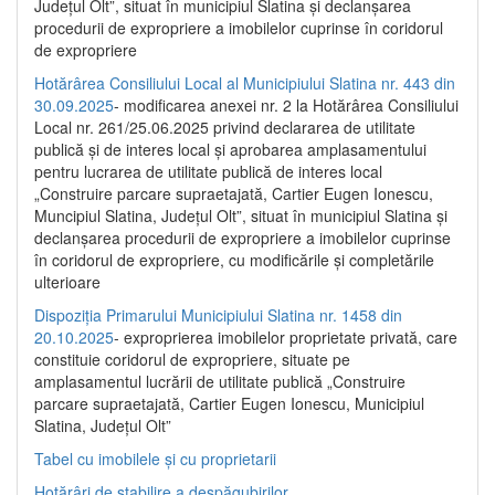
Județul Olt”, situat în municipiul Slatina și declanșarea
procedurii de expropriere a imobilelor cuprinse în coridorul
de expropriere
Hotărârea Consiliului Local al Municipiului Slatina nr. 443 din
30.09.2025
- modificarea anexei nr. 2 la Hotărârea Consiliului
Local nr. 261/25.06.2025 privind declararea de utilitate
publică şi de interes local şi aprobarea amplasamentului
pentru lucrarea de utilitate publică de interes local
„Construire parcare supraetajată, Cartier Eugen Ionescu,
Muncipiul Slatina, Judeţul Olt”, situat în municipiul Slatina şi
declanşarea procedurii de expropriere a imobilelor cuprinse
în coridorul de expropriere, cu modificările şi completările
ulterioare
Dispoziția Primarului Municipiului Slatina nr. 1458 din
20.10.2025
- exproprierea imobilelor proprietate privată, care
constituie coridorul de expropriere, situate pe
amplasamentul lucrării de utilitate publică „Construire
parcare supraetajată, Cartier Eugen Ionescu, Municipiul
Slatina, Județul Olt”
Tabel cu imobilele și cu proprietarii
Hotărâri de stabilire a despăgubirilor