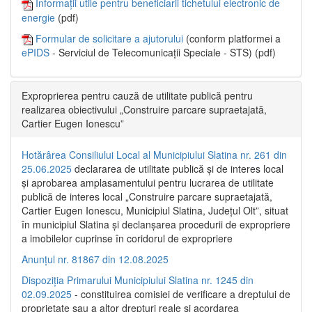
Informații utile pentru beneficiarii tichetului electronic de
energie
(pdf)
Formular de solicitare a ajutorului
(conform platformei a
ePIDS
- Serviciul de Telecomunicații Speciale - STS) (pdf)
Exproprierea pentru cauză de utilitate publică pentru
realizarea obiectivului „Construire parcare supraetajată,
Cartier Eugen Ionescu”
Hotărârea Consiliului Local al Municipiului Slatina nr. 261 din
25.06.2025
declararea de utilitate publică și de interes local
și aprobarea amplasamentului pentru lucrarea de utilitate
publică de interes local „Construire parcare supraetajată,
Cartier Eugen Ionescu, Municipiul Slatina, Județul Olt”, situat
în municipiul Slatina și declanșarea procedurii de expropriere
a imobilelor cuprinse în coridorul de expropriere
Anunțul nr. 81867 din 12.08.2025
Dispoziția Primarului Municipiului Slatina nr. 1245 din
02.09.2025
- constituirea comisiei de verificare a dreptului de
proprietate sau a altor drepturi reale și acordarea