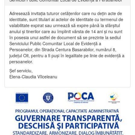
Adresează invitația tuturor cetățenilor care nu dețin acte de
identitate, sunt titulari ai actelor de identitate cu termenul de
valabilitate expirat sau urmează să expire până la sfârșitul
anului și tinerilor care au împlinit vârsta de 14 ani și nu sunt
în posesia unui astfel de document să se prezinte la sediul
Serviciului Public Comunitar Local de Evidență a
Persoanelor, din Strada Centura Basarabilor, numărul 8,
județul Olt, pentru a fi puși în legalitate pe linie de evidență a
persoanelor.
Șef serviciu,
Elena-Claudia Vîlceleanu