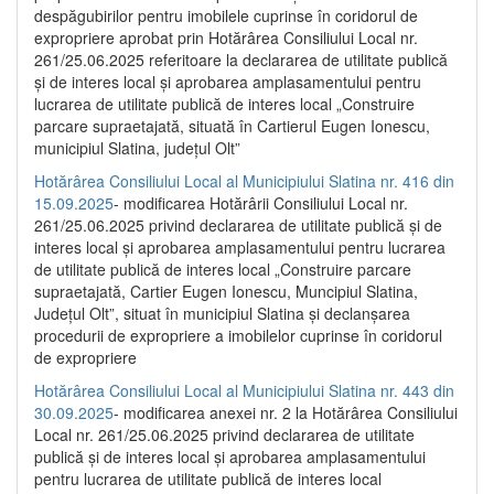
despăgubirilor pentru imobilele cuprinse în coridorul de
expropriere aprobat prin Hotărârea Consiliului Local nr.
261/25.06.2025 referitoare la declararea de utilitate publică
și de interes local și aprobarea amplasamentului pentru
lucrarea de utilitate publică de interes local „Construire
parcare supraetajată, situată în Cartierul Eugen Ionescu,
municipiul Slatina, județul Olt”
Hotărârea Consiliului Local al Municipiului Slatina nr. 416 din
15.09.2025
- modificarea Hotărârii Consiliului Local nr.
261/25.06.2025 privind declararea de utilitate publică și de
interes local și aprobarea amplasamentului pentru lucrarea
de utilitate publică de interes local „Construire parcare
supraetajată, Cartier Eugen Ionescu, Muncipiul Slatina,
Județul Olt”, situat în municipiul Slatina și declanșarea
procedurii de expropriere a imobilelor cuprinse în coridorul
de expropriere
Hotărârea Consiliului Local al Municipiului Slatina nr. 443 din
30.09.2025
- modificarea anexei nr. 2 la Hotărârea Consiliului
Local nr. 261/25.06.2025 privind declararea de utilitate
publică şi de interes local şi aprobarea amplasamentului
pentru lucrarea de utilitate publică de interes local