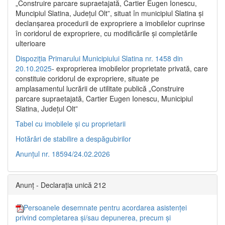
„Construire parcare supraetajată, Cartier Eugen Ionescu,
Muncipiul Slatina, Judeţul Olt”, situat în municipiul Slatina şi
declanşarea procedurii de expropriere a imobilelor cuprinse
în coridorul de expropriere, cu modificările şi completările
ulterioare
Dispoziția Primarului Municipiului Slatina nr. 1458 din
20.10.2025
- exproprierea imobilelor proprietate privată, care
constituie coridorul de expropriere, situate pe
amplasamentul lucrării de utilitate publică „Construire
parcare supraetajată, Cartier Eugen Ionescu, Municipiul
Slatina, Județul Olt”
Tabel cu imobilele și cu proprietarii
Hotărâri de stabilire a despăgubirilor
Anunțul nr. 18594/24.02.2026
Anunț - Declarația unică 212
Persoanele desemnate pentru acordarea asistenței
privind completarea și/sau depunerea, precum și