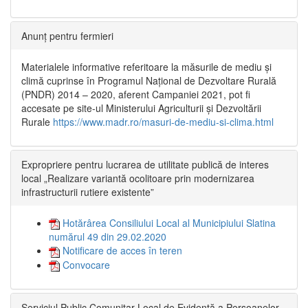
Anunț pentru fermieri
Materialele informative referitoare la măsurile de mediu și
climă cuprinse în Programul Național de Dezvoltare Rurală
(PNDR) 2014 – 2020, aferent Campaniei 2021, pot fi
accesate pe site-ul Ministerului Agriculturii și Dezvoltării
Rurale
https://www.madr.ro/masuri-de-mediu-si-clima.html
Expropriere pentru lucrarea de utilitate publică de interes
local „Realizare variantă ocolitoare prin modernizarea
infrastructurii rutiere existente”
Hotărârea Consiliului Local al Municipiului Slatina
numărul 49 din 29.02.2020
Notificare de acces în teren
Convocare
Serviciul Public Comunitar Local de Evidență a Persoanelor