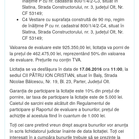
înălțime P cu nr. cadastral 800/1/4/2-C3, situat în
Slatina, Strada Constructorului, nr. 3, județul Olt, Nr.
CF 53149;
C4 Vestiare cu suprafața construită de 90 mp, regim
de înălțime P cu nr. cadastral 800/1/4/2-C4, situat în
Slatina, Strada Constructorului, nr. 3, județul Olt, Nr.
CF 53149;
Valoarea de evaluare este 925.350,00 lei, licitația va porni de
la prețul de 462.475,00 lei, reprezentând 50% din valoarea
de evaluare. Prețurile nu conțin TVA.
Licitația se va desfășura în data de
17.06.2016
ora
11:00
, la
sediul CII PĂTRU ION CRISTIAN, situat în Balș, Strada
Nicolae Bălcescu, Nr. 19, Bl. 23, Parter, Județul Olt.
Garanția de participare la licitație este 10% din prețul de
pornire, iar taxa de participare la licitație este de 5.000 lei.
Caietul de sarcini este alcătuit din Regulamentul de
participare și Raportul de evaluare a bunurilor, prețul de
achiziție al acestuia fiind în cuantum de 1.000 lei.
Toți cei care pretind vreun drept asupra bunurilor vor anunța
în scris lichidatorul judiciar înainte de data licitației. Toți cei
interesați în a cumpăra bunurile trebuie să se prezinte la