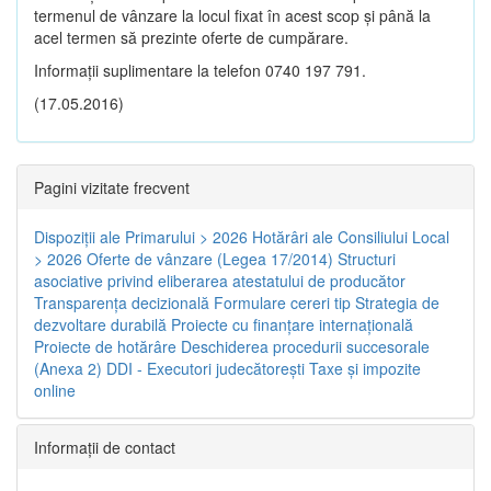
termenul de vânzare la locul fixat în acest scop și până la
acel termen să prezinte oferte de cumpărare.
Informații suplimentare la telefon 0740 197 791.
(17.05.2016)
Pagini vizitate frecvent
Dispoziţii ale Primarului > 2026
Hotărâri ale Consiliului Local
> 2026
Oferte de vânzare (Legea 17/2014)
Structuri
asociative privind eliberarea atestatului de producător
Transparenţa decizională
Formulare cereri tip
Strategia de
dezvoltare durabilă
Proiecte cu finanţare internaţională
Proiecte de hotărâre
Deschiderea procedurii succesorale
(Anexa 2)
DDI - Executori judecătorești
Taxe şi impozite
online
Informaţii de contact