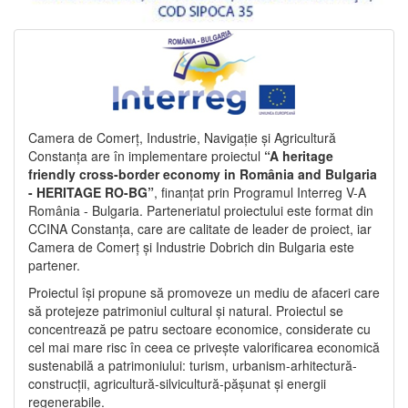
Camera de Comerț, Industrie, Navigație și Agricultură
Constanța are în implementare proiectul
“A heritage
friendly cross-border economy in România and Bulgaria
- HERITAGE RO-BG”
, finanțat prin Programul Interreg V-A
România - Bulgaria. Parteneriatul proiectului este format din
CCINA Constanța, care are calitate de leader de proiect, iar
Camera de Comerț și Industrie Dobrich din Bulgaria este
partener.
Proiectul își propune să promoveze un mediu de afaceri care
să protejeze patrimoniul cultural și natural. Proiectul se
concentrează pe patru sectoare economice, considerate cu
cel mai mare risc în ceea ce privește valorificarea economică
sustenabilă a patrimoniului: turism, urbanism-arhitectură-
construcții, agricultură-silvicultură-pășunat și energii
regenerabile.