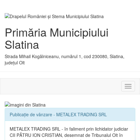
Primăria Municipiului
Slatina
Strada Mihail Kogălniceanu, numărul 1, cod 230080, Slatina,
județul Olt
Activ
sau
dezac
meniu
Publicație de vânzare - METALEX TRADING SRL
METALEX TRADING SRL - în faliment prin lichidator judiciar
CII PĂTRU ION CRISTIAN, desemnat de Tribunalul Olt în