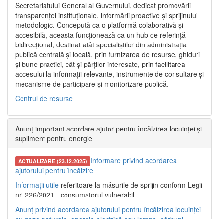
Secretariatului General al Guvernului, dedicat promovării
transparenței instituționale, informării proactive și sprijinului
metodologic. Concepută ca o platformă colaborativă și
accesibilă, aceasta funcționează ca un hub de referință
bidirecțional, destinat atât specialiștilor din administrația
publică centrală și locală, prin furnizarea de resurse, ghiduri
și bune practici, cât și părților interesate, prin facilitarea
accesului la informații relevante, instrumente de consultare și
mecanisme de participare și monitorizare publică.
Centrul de resurse
Anunț important acordare ajutor pentru încălzirea locuinței și
supliment pentru energie
Informare privind acordarea
ACTUALIZARE (23.12.2025)
ajutorului pentru încălzire
Informații utile
referitoare la măsurile de sprijin conform Legii
nr. 226/2021 - consumatorul vulnerabil
Anunț privind acordarea ajutorului pentru încălzirea locuinței
cu gaze naturale, energie electrică sau lemne, cărbuni,