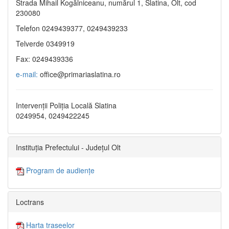
Strada Mihail Kogălniceanu, numărul 1, Slatina, Olt, cod
230080
Telefon 0249439377, 0249439233
Telverde 0349919
Fax: 0249439336
e-mail:
office@primariaslatina.ro
Intervenții Poliția Locală Slatina
0249954, 0249422245
Instituția Prefectului - Județul Olt
Program de audiențe
Loctrans
Harta traseelor