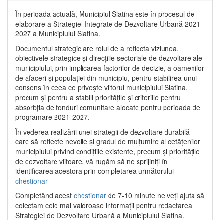
În perioada actuală, Municipiul Slatina este în procesul de
elaborare a Strategiei Integrate de Dezvoltare Urbană 2021‐
2027 a Municipiului Slatina.
Documentul strategic are rolul de a reflecta viziunea,
obiectivele strategice și direcțiile sectoriale de dezvoltare ale
municipiului, prin implicarea factorilor de decizie, a oamenilor
de afaceri și populației din municipiu, pentru stabilirea unui
consens în ceea ce privește viitorul municipiului Slatina,
precum și pentru a stabili prioritățile și criteriile pentru
absorbția de fonduri comunitare alocate pentru perioada de
programare 2021-2027.
În vederea realizării unei strategii de dezvoltare durabilă
care să reflecte nevoile și gradul de mulțumire al cetățenilor
municipiului privind condițiile existente, precum și prioritățile
de dezvoltare viitoare, vă rugăm să ne sprijiniți în
identificarea acestora prin completarea următorului
chestionar
Completând acest
chestionar
de 7-10 minute ne veți ajuta să
colectam cele mai valoroase informații pentru redactarea
Strategiei de Dezvoltare Urbană a Municipiului Slatina.