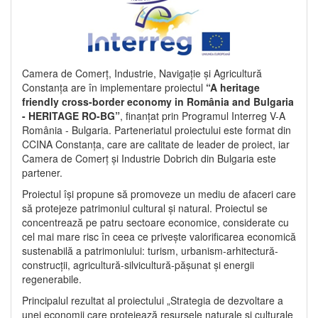
Camera de Comerț, Industrie, Navigație și Agricultură
Constanța are în implementare proiectul
“A heritage
friendly cross-border economy in România and Bulgaria
- HERITAGE RO-BG”
, finanțat prin Programul Interreg V-A
România - Bulgaria. Parteneriatul proiectului este format din
CCINA Constanța, care are calitate de leader de proiect, iar
Camera de Comerț și Industrie Dobrich din Bulgaria este
partener.
Proiectul își propune să promoveze un mediu de afaceri care
să protejeze patrimoniul cultural și natural. Proiectul se
concentrează pe patru sectoare economice, considerate cu
cel mai mare risc în ceea ce privește valorificarea economică
sustenabilă a patrimoniului: turism, urbanism-arhitectură-
construcții, agricultură-silvicultură-pășunat și energii
regenerabile.
Principalul rezultat al proiectului „Strategia de dezvoltare a
unei economii care protejează resursele naturale și culturale