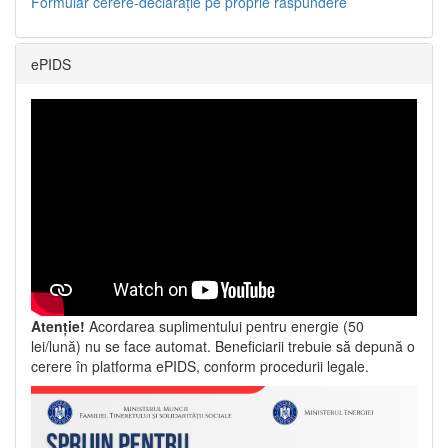
Formular cerere-declarație pe proprie răspundere
ePIDS
Atenție!
Acordarea suplimentului pentru energie (50
lei/lună) nu se face automat. Beneficiarii trebuie să depună o
cerere în platforma ePIDS, conform procedurii legale.