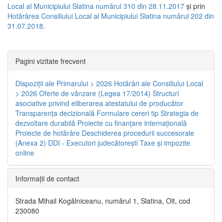
Local al Municipiului Slatina numărul 310 din 28.11.2017
și prin
Hotărârea Consiliului Local al Municipiului Slatina numărul 202 din
31.07.2018
.
Pagini vizitate frecvent
Dispoziţii ale Primarului > 2026
Hotărâri ale Consiliului Local
> 2026
Oferte de vânzare (Legea 17/2014)
Structuri
asociative privind eliberarea atestatului de producător
Transparenţa decizională
Formulare cereri tip
Strategia de
dezvoltare durabilă
Proiecte cu finanţare internaţională
Proiecte de hotărâre
Deschiderea procedurii succesorale
(Anexa 2)
DDI - Executori judecătorești
Taxe şi impozite
online
Informaţii de contact
Strada Mihail Kogălniceanu, numărul 1, Slatina, Olt, cod
230080