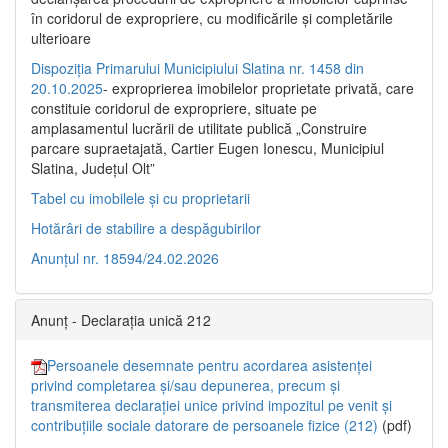
în coridorul de expropriere, cu modificările şi completările
ulterioare
Dispoziția Primarului Municipiului Slatina nr. 1458 din
20.10.2025
- exproprierea imobilelor proprietate privată, care
constituie coridorul de expropriere, situate pe
amplasamentul lucrării de utilitate publică „Construire
parcare supraetajată, Cartier Eugen Ionescu, Municipiul
Slatina, Județul Olt”
Tabel cu imobilele și cu proprietarii
Hotărâri de stabilire a despăgubirilor
Anunțul nr. 18594/24.02.2026
Anunț - Declarația unică 212
Persoanele desemnate pentru acordarea asistenței
privind completarea și/sau depunerea, precum și
transmiterea declarației unice privind impozitul pe venit și
contribuțiile sociale datorare de persoanele fizice (212)
(pdf)