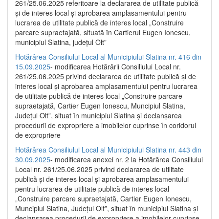
261/25.06.2025 referitoare la declararea de utilitate publică
și de interes local și aprobarea amplasamentului pentru
lucrarea de utilitate publică de interes local „Construire
parcare supraetajată, situată în Cartierul Eugen Ionescu,
municipiul Slatina, județul Olt”
Hotărârea Consiliului Local al Municipiului Slatina nr. 416 din
15.09.2025
- modificarea Hotărârii Consiliului Local nr.
261/25.06.2025 privind declararea de utilitate publică și de
interes local și aprobarea amplasamentului pentru lucrarea
de utilitate publică de interes local „Construire parcare
supraetajată, Cartier Eugen Ionescu, Muncipiul Slatina,
Județul Olt”, situat în municipiul Slatina și declanșarea
procedurii de expropriere a imobilelor cuprinse în coridorul
de expropriere
Hotărârea Consiliului Local al Municipiului Slatina nr. 443 din
30.09.2025
- modificarea anexei nr. 2 la Hotărârea Consiliului
Local nr. 261/25.06.2025 privind declararea de utilitate
publică şi de interes local şi aprobarea amplasamentului
pentru lucrarea de utilitate publică de interes local
„Construire parcare supraetajată, Cartier Eugen Ionescu,
Muncipiul Slatina, Judeţul Olt”, situat în municipiul Slatina şi
declanşarea procedurii de expropriere a imobilelor cuprinse