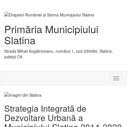
Primăria Municipiului
Slatina
Strada Mihail Kogălniceanu, numărul 1, cod 230080, Slatina,
județul Olt
Activ
sau
dezac
meniu
Strategia Integrată de
Dezvoltare Urbană a
Municipiului Slatina 2014-2020