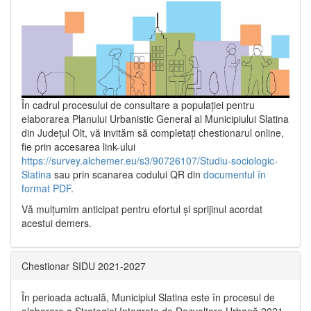
În cadrul procesului de consultare a populaţiei pentru
elaborarea Planului Urbanistic General al Municipiului Slatina
din Județul Olt, vă invităm să completați chestionarul online,
fie prin accesarea link-ului
https://survey.alchemer.eu/s3/90726107/Studiu-sociologic-
Slatina
sau prin scanarea codului QR din
documentul în
format PDF
.
Vă mulţumim anticipat pentru efortul şi sprijinul acordat
acestui demers.
Chestionar SIDU 2021-2027
În perioada actuală, Municipiul Slatina este în procesul de
elaborare a Strategiei Integrate de Dezvoltare Urbană 2021‐