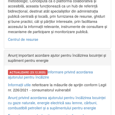
metodologic. Concepută ca o platformă colaborativă și
accesibilă, aceasta funcționează ca un hub de referință
bidirecțional, destinat atât specialiștilor din administrația
publică centrală și locală, prin furnizarea de resurse, ghiduri
și bune practici, cât și părților interesate, prin facilitarea
accesului la informații relevante, instrumente de consultare și
mecanisme de participare și monitorizare publică.
Centrul de resurse
Anunț important acordare ajutor pentru încălzirea locuinței și
supliment pentru energie
Informare privind acordarea
ACTUALIZARE (23.12.2025)
ajutorului pentru încălzire
Informații utile
referitoare la măsurile de sprijin conform Legii
nr. 226/2021 - consumatorul vulnerabil
Anunț privind acordarea ajutorului pentru încălzirea locuinței
cu gaze naturale, energie electrică sau lemne, cărbuni,
combustibili petrolieri și a suplimentului pentru energie