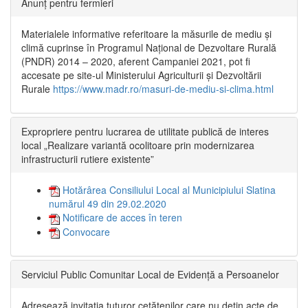
Anunț pentru fermieri
Materialele informative referitoare la măsurile de mediu și
climă cuprinse în Programul Național de Dezvoltare Rurală
(PNDR) 2014 – 2020, aferent Campaniei 2021, pot fi
accesate pe site-ul Ministerului Agriculturii și Dezvoltării
Rurale
https://www.madr.ro/masuri-de-mediu-si-clima.html
Expropriere pentru lucrarea de utilitate publică de interes
local „Realizare variantă ocolitoare prin modernizarea
infrastructurii rutiere existente”
Hotărârea Consiliului Local al Municipiului Slatina
numărul 49 din 29.02.2020
Notificare de acces în teren
Convocare
Serviciul Public Comunitar Local de Evidență a Persoanelor
Adresează invitația tuturor cetățenilor care nu dețin acte de