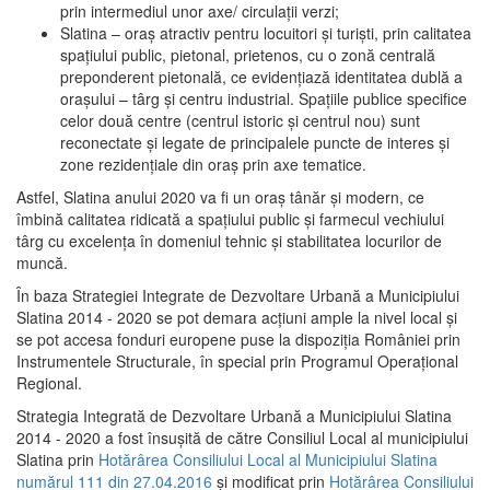
prin intermediul unor axe/ circulații verzi;
Slatina – oraş atractiv pentru locuitori şi turişti, prin calitatea
spaţiului public, pietonal, prietenos, cu o zonă centrală
preponderent pietonală, ce evidenţiază identitatea dublă a
oraşului – târg şi centru industrial. Spaţiile publice specifice
celor două centre (centrul istoric şi centrul nou) sunt
reconectate şi legate de principalele puncte de interes şi
zone rezidenţiale din oraş prin axe tematice.
Astfel, Slatina anului 2020 va fi un oraş tânăr şi modern, ce
îmbină calitatea ridicată a spaţiului public şi farmecul vechiului
târg cu excelenţa în domeniul tehnic şi stabilitatea locurilor de
muncă.
În baza Strategiei Integrate de Dezvoltare Urbană a Municipiului
Slatina 2014 - 2020 se pot demara acţiuni ample la nivel local şi
se pot accesa fonduri europene puse la dispoziţia României prin
Instrumentele Structurale, în special prin Programul Operațional
Regional.
Strategia Integrată de Dezvoltare Urbană a Municipiului Slatina
2014 - 2020 a fost însuşită de către Consiliul Local al municipiului
Slatina prin
Hotărârea Consiliului Local al Municipiului Slatina
numărul 111 din 27.04.2016
și modificat prin
Hotărârea Consiliului