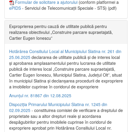
Formular de solicitare a ajutorului
(conform platformei a
ePIDS
- Serviciul de Telecomunicații Speciale - STS) (pdf)
Exproprierea pentru cauză de utilitate publică pentru
realizarea obiectivului „Construire parcare supraetajată,
Cartier Eugen Ionescu”
Hotărârea Consiliului Local al Municipiului Slatina nr. 261 din
25.06.2025
declararea de utilitate publică și de interes local
și aprobarea amplasamentului pentru lucrarea de utilitate
publică de interes local „Construire parcare supraetajată,
Cartier Eugen Ionescu, Municipiul Slatina, Județul Olt”, situat
în municipiul Slatina și declanșarea procedurii de expropriere
a imobilelor cuprinse în coridorul de expropriere
Anunțul nr. 81867 din 12.08.2025
Dispoziția Primarului Municipiului Slatina nr. 1245 din
02.09.2025
- constituirea comisiei de verificare a dreptului de
proprietate sau a altor drepturi reale și acordarea
despăgubirilor pentru imobilele cuprinse în coridorul de
expropriere aprobat prin Hotărârea Consiliului Local nr.