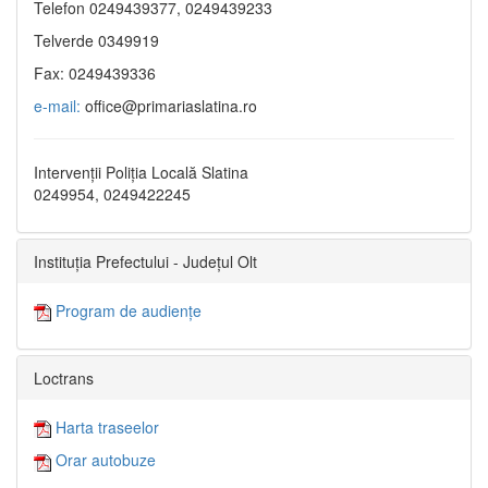
Telefon 0249439377, 0249439233
Telverde 0349919
Fax: 0249439336
e-mail:
office@primariaslatina.ro
Intervenții Poliția Locală Slatina
0249954, 0249422245
Instituția Prefectului - Județul Olt
Program de audiențe
Loctrans
Harta traseelor
Orar autobuze