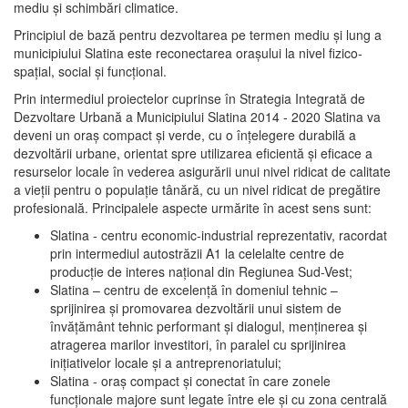
mediu şi schimbări climatice.
Principiul de bază pentru dezvoltarea pe termen mediu şi lung a
municipiului Slatina este reconectarea oraşului la nivel fizico-
spaţial, social şi funcţional.
Prin intermediul proiectelor cuprinse în Strategia Integrată de
Dezvoltare Urbană a Municipiului Slatina 2014 - 2020 Slatina va
deveni un oraş compact şi verde, cu o înţelegere durabilă a
dezvoltării urbane, orientat spre utilizarea eficientă şi eficace a
resurselor locale în vederea asigurării unui nivel ridicat de calitate
a vieţii pentru o populaţie tânără, cu un nivel ridicat de pregătire
profesională. Principalele aspecte urmărite în acest sens sunt:
Slatina - centru economic-industrial reprezentativ, racordat
prin intermediul autostrăzii A1 la celelalte centre de
producţie de interes naţional din Regiunea Sud-Vest;
Slatina – centru de excelenţă în domeniul tehnic –
sprijinirea şi promovarea dezvoltării unui sistem de
învăţământ tehnic performant şi dialogul, menţinerea şi
atragerea marilor investitori, în paralel cu sprijinirea
iniţiativelor locale şi a antreprenoriatului;
Slatina - oraş compact şi conectat în care zonele
funcţionale majore sunt legate între ele şi cu zona centrală