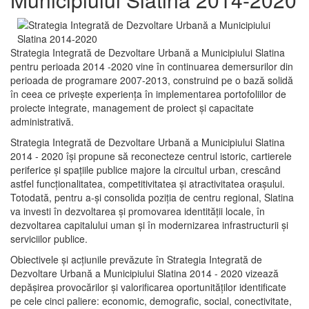
Strategia Integrată de Dezvoltare Urbană a Municipiului Slatina
pentru perioada 2014 -2020 vine în continuarea demersurilor din
perioada de programare 2007-2013, construind pe o bază solidă
în ceea ce priveşte experienţa în implementarea portofoliilor de
proiecte integrate, management de proiect și capacitate
administrativă.
Strategia Integrată de Dezvoltare Urbană a Municipiului Slatina
2014 - 2020 își propune să reconecteze centrul istoric, cartierele
periferice şi spaţiile publice majore la circuitul urban, crescând
astfel funcţionalitatea, competitivitatea şi atractivitatea oraşului.
Totodată, pentru a-şi consolida poziţia de centru regional, Slatina
va investi în dezvoltarea şi promovarea identităţii locale, în
dezvoltarea capitalului uman şi în modernizarea infrastructurii şi
serviciilor publice.
Obiectivele şi acţiunile prevăzute în Strategia Integrată de
Dezvoltare Urbană a Municipiului Slatina 2014 - 2020 vizează
depășirea provocărilor şi valorificarea oportunităţilor identificate
pe cele cinci paliere: economic, demografic, social, conectivitate,