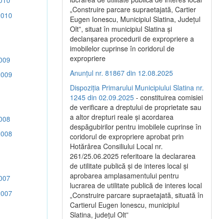
010
„Construire parcare supraetajată, Cartier
2010
Eugen Ionescu, Municipiul Slatina, Județul
Olt”, situat în municipiul Slatina și
declanșarea procedurii de expropriere a
imobilelor cuprinse în coridorul de
expropriere
009
Anunțul nr. 81867 din 12.08.2025
2009
Dispoziția Primarului Municipiului Slatina nr.
1245 din 02.09.2025
- constituirea comisiei
de verificare a dreptului de proprietate sau
a altor drepturi reale și acordarea
008
despăgubirilor pentru imobilele cuprinse în
2008
coridorul de expropriere aprobat prin
Hotărârea Consiliului Local nr.
261/25.06.2025 referitoare la declararea
de utilitate publică și de interes local și
aprobarea amplasamentului pentru
007
lucrarea de utilitate publică de interes local
2007
„Construire parcare supraetajată, situată în
Cartierul Eugen Ionescu, municipiul
Slatina, județul Olt”