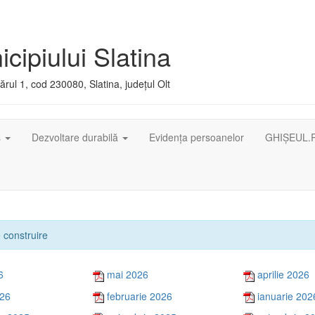
cipiului Slatina
rul 1, cod 230080, Slatina, județul Olt
ș
Dezvoltare durabilă
Evidența persoanelor
GHIȘEUL.
e construire
6
mai 2026
aprilie 2026
026
februarie 2026
ianuarie 202