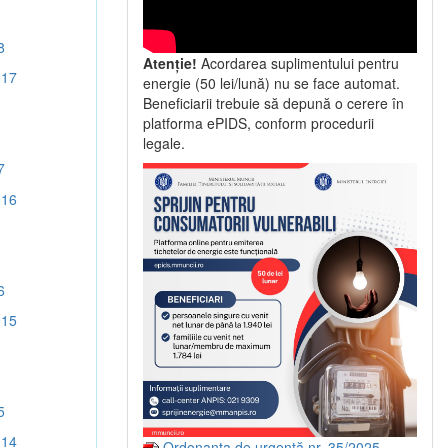
8
Atenție!
Acordarea suplimentului pentru
017
energie (50 lei/lună) nu se face automat.
Beneficiarii trebuie să depună o cerere în
platforma ePIDS, conform procedurii
legale.
7
016
6
015
5
014
Ordonanța de urgență nr. 35/2025