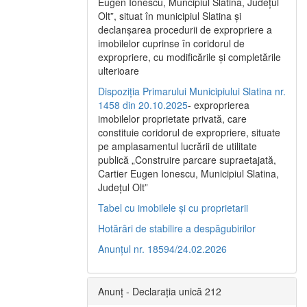
Eugen Ionescu, Muncipiul Slatina, Judeţul
Olt”, situat în municipiul Slatina şi
declanşarea procedurii de expropriere a
imobilelor cuprinse în coridorul de
expropriere, cu modificările şi completările
ulterioare
Dispoziția Primarului Municipiului Slatina nr.
1458 din 20.10.2025
- exproprierea
imobilelor proprietate privată, care
constituie coridorul de expropriere, situate
pe amplasamentul lucrării de utilitate
publică „Construire parcare supraetajată,
Cartier Eugen Ionescu, Municipiul Slatina,
Județul Olt”
Tabel cu imobilele și cu proprietarii
Hotărâri de stabilire a despăgubirilor
Anunțul nr. 18594/24.02.2026
Anunț - Declarația unică 212