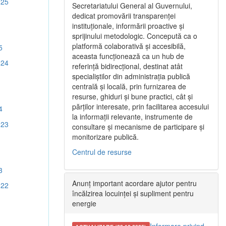
025
Secretariatului General al Guvernului,
dedicat promovării transparenței
instituționale, informării proactive și
sprijinului metodologic. Concepută ca o
platformă colaborativă și accesibilă,
5
aceasta funcționează ca un hub de
024
referință bidirecțional, destinat atât
specialiștilor din administrația publică
centrală și locală, prin furnizarea de
resurse, ghiduri și bune practici, cât și
părților interesate, prin facilitarea accesului
4
la informații relevante, instrumente de
023
consultare și mecanisme de participare și
monitorizare publică.
Centrul de resurse
3
Anunț important acordare ajutor pentru
022
încălzirea locuinței și supliment pentru
energie