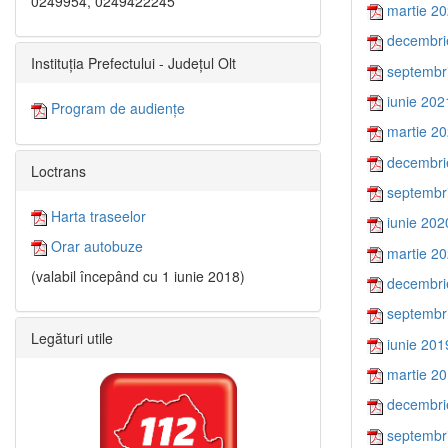
0249954, 0249422245
martie 2
decembri
Instituția Prefectului - Județul Olt
septembr
iunie 202
Program de audiențe
martie 2
decembri
Loctrans
septembr
Harta traseelor
iunie 202
Orar autobuze
martie 2
(valabil începând cu 1 iunie 2018)
decembri
septembr
Legături utile
iunie 201
martie 2
decembri
septembr