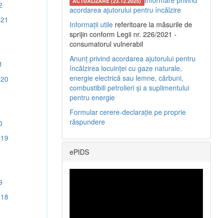
Informare privind
ACTUALIZARE (23.12.2025)
2
acordarea ajutorului pentru încălzire
021
Informații utile
referitoare la măsurile de
sprijin conform Legii nr. 226/2021 -
consumatorul vulnerabil
Anunț privind acordarea ajutorului pentru
1
încălzirea locuinței cu gaze naturale,
energie electrică sau lemne, cărbuni,
020
combustibili petrolieri și a suplimentului
pentru energie
Formular cerere-declarație pe proprie
răspundere
0
019
ePIDS
9
018