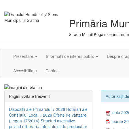
Primăria Muni
Strada Mihail Kogălniceanu, numă
Prezentare
Informații de interes public
Despre ora
Accesibilitate
Contact
Pagini vizitate frecvent
Autorizaţii d
Dispoziţii ale Primarului > 2026
Hotărâri ale
iunie 202
Consiliului Local > 2026
Oferte de vânzare
(Legea 17/2014)
Structuri asociative
martie 2
privind eliberarea atestatului de producător