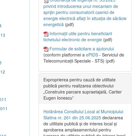
privind introducerea unui mecanism de
sprijin pentru consumatorii casnici de
energie electrică aflați în situația de sărăcie
energetică
(pdf)
4
Informații utile pentru beneficiarii
013
tichetului electronic de energie
(pdf)
Formular de solicitare a ajutorului
(conform platformei a
ePIDS
- Serviciul de
Telecomunicații Speciale - STS) (pdf)
3
012
Exproprierea pentru cauză de utilitate
publică pentru realizarea obiectivului
„Construire parcare supraetajată, Cartier
Eugen Ionescu”
011
2011
Hotărârea Consiliului Local al Municipiului
Slatina nr. 261 din 25.06.2025
declararea
de utilitate publică și de interes local și
aprobarea amplasamentului pentru
lucrarea de utilitate publică de interes local