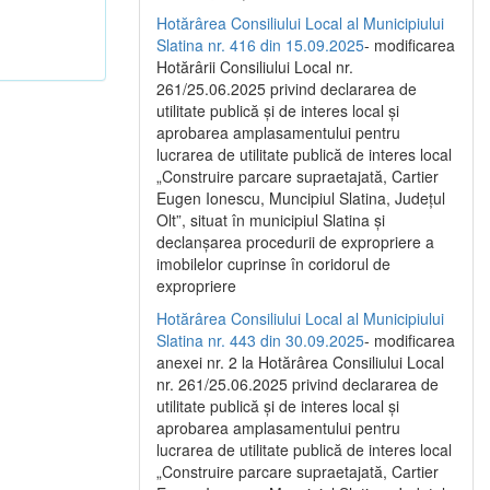
Hotărârea Consiliului Local al Municipiului
Slatina nr. 416 din 15.09.2025
- modificarea
Hotărârii Consiliului Local nr.
261/25.06.2025 privind declararea de
utilitate publică și de interes local și
aprobarea amplasamentului pentru
lucrarea de utilitate publică de interes local
„Construire parcare supraetajată, Cartier
Eugen Ionescu, Muncipiul Slatina, Județul
Olt”, situat în municipiul Slatina și
declanșarea procedurii de expropriere a
imobilelor cuprinse în coridorul de
expropriere
Hotărârea Consiliului Local al Municipiului
Slatina nr. 443 din 30.09.2025
- modificarea
anexei nr. 2 la Hotărârea Consiliului Local
nr. 261/25.06.2025 privind declararea de
utilitate publică şi de interes local şi
aprobarea amplasamentului pentru
lucrarea de utilitate publică de interes local
„Construire parcare supraetajată, Cartier