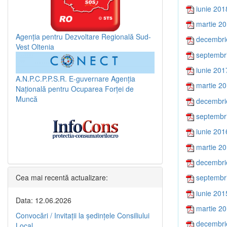
iunie 201
martie 2
Agenția pentru Dezvoltare Regională Sud-
decembri
Vest Oltenia
septembr
iunie 201
A.N.P.C.P.P.S.R.
E-guvernare
Agenția
martie 2
Națională pentru Ocuparea Forței de
Muncă
decembri
septembr
iunie 201
martie 2
decembri
Cea mai recentă actualizare:
septembr
iunie 201
Data: 12.06.2026
martie 2
Convocări / Invitaţii la şedinţele Consiliului
decembri
Local