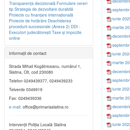
decembri
Transparenţa decizională
Formulare cereri
tip
Strategia de dezvoltare durabilă
septembr
Proiecte cu finanţare internaţională
iunie 202
Proiecte de hotărâre
Deschiderea
procedurii succesorale (Anexa 2)
DDI -
martie 2
Executori judecătorești
Taxe şi impozite
decembri
online
septembr
Informaţii de contact
iunie 202
martie 2
Strada Mihail Kogălniceanu, numărul 1,
decembri
Slatina, Olt, cod 230080
septembr
Telefon 0249439377, 0249439233
iunie 202
Telverde 0349919
martie 2
Fax: 0249439336
decembri
e-mail:
office@primariaslatina.ro
septembr
iunie 202
Intervenții Poliția Locală Slatina