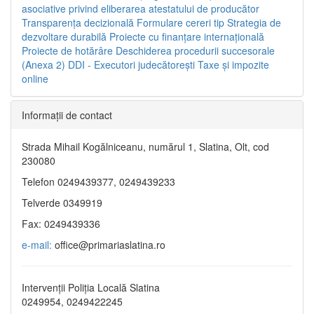
asociative privind eliberarea atestatului de producător
Transparenţa decizională
Formulare cereri tip
Strategia de
dezvoltare durabilă
Proiecte cu finanţare internaţională
Proiecte de hotărâre
Deschiderea procedurii succesorale
(Anexa 2)
DDI - Executori judecătorești
Taxe şi impozite
online
Informaţii de contact
Strada Mihail Kogălniceanu, numărul 1, Slatina, Olt, cod
230080
Telefon 0249439377, 0249439233
Telverde 0349919
Fax: 0249439336
e-mail:
office@primariaslatina.ro
Intervenții Poliția Locală Slatina
0249954, 0249422245