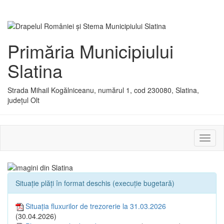
Primăria Municipiului
Slatina
Strada Mihail Kogălniceanu, numărul 1, cod 230080, Slatina,
județul Olt
Activ
sau
dezac
meniu
Situație plăți în format deschis (execuție bugetară)
Situația fluxurilor de trezorerie la 31.03.2026
(30.04.2026)