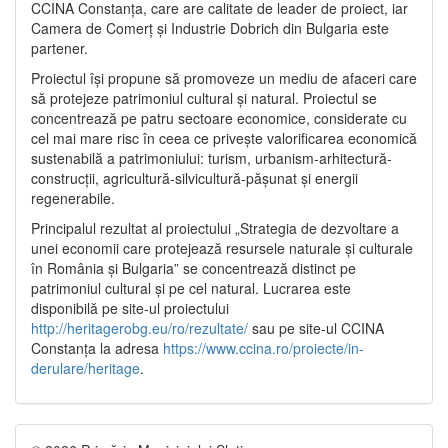
CCINA Constanța, care are calitate de leader de proiect, iar
Camera de Comerț și Industrie Dobrich din Bulgaria este
partener.
Proiectul își propune să promoveze un mediu de afaceri care
să protejeze patrimoniul cultural și natural. Proiectul se
concentrează pe patru sectoare economice, considerate cu
cel mai mare risc în ceea ce privește valorificarea economică
sustenabilă a patrimoniului: turism, urbanism-arhitectură-
construcții, agricultură-silvicultură-pășunat și energii
regenerabile.
Principalul rezultat al proiectului „Strategia de dezvoltare a
unei economii care protejează resursele naturale și culturale
în România și Bulgaria” se concentrează distinct pe
patrimoniul cultural și pe cel natural. Lucrarea este
disponibilă pe site-ul proiectului
http://heritagerobg.eu/ro/rezultate/
sau pe site-ul CCINA
Constanța la adresa
https://www.ccina.ro/proiecte/in-
derulare/heritage
.