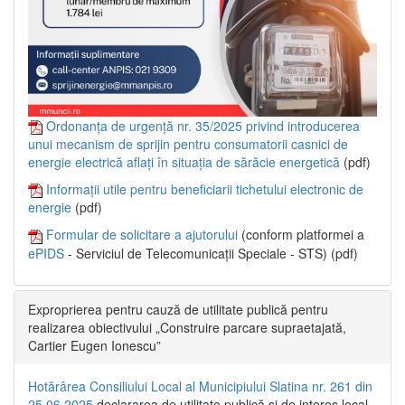
Ordonanța de urgență nr. 35/2025 privind introducerea
unui mecanism de sprijin pentru consumatorii casnici de
energie electrică aflați în situația de sărăcie energetică
(pdf)
Informații utile pentru beneficiarii tichetului electronic de
energie
(pdf)
Formular de solicitare a ajutorului
(conform platformei a
ePIDS
- Serviciul de Telecomunicații Speciale - STS) (pdf)
Exproprierea pentru cauză de utilitate publică pentru
realizarea obiectivului „Construire parcare supraetajată,
Cartier Eugen Ionescu”
Hotărârea Consiliului Local al Municipiului Slatina nr. 261 din
25.06.2025
declararea de utilitate publică și de interes local