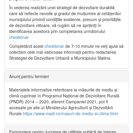
În vederea realizării unei strategii de dezvoltare durabilă
care să reflecte nevoile și gradul de mulțumire al cetățenilor
municipiului privind condițiile existente, precum și prioritățile
de dezvoltare viitoare, vă rugăm să ne sprijiniți în
identificarea acestora prin completarea următorului
chestionar
Completând acest
chestionar
de 7-10 minute ne veți ajuta să
colectam cele mai valoroase informații pentru redactarea
Strategiei de Dezvoltare Urbană a Municipiului Slatina.
Anunț pentru fermieri
Materialele informative referitoare la măsurile de mediu și
climă cuprinse în Programul Național de Dezvoltare Rurală
(PNDR) 2014 – 2020, aferent Campaniei 2021, pot fi
accesate pe site-ul Ministerului Agriculturii și Dezvoltării
Rurale
https://www.madr.ro/masuri-de-mediu-si-clima.html
Expropriere pentru lucrarea de utilitate publică de interes