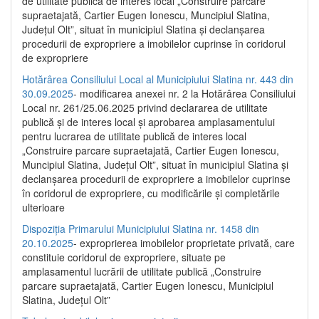
de utilitate publică de interes local „Construire parcare
supraetajată, Cartier Eugen Ionescu, Muncipiul Slatina,
Județul Olt”, situat în municipiul Slatina și declanșarea
procedurii de expropriere a imobilelor cuprinse în coridorul
de expropriere
Hotărârea Consiliului Local al Municipiului Slatina nr. 443 din
30.09.2025
- modificarea anexei nr. 2 la Hotărârea Consiliului
Local nr. 261/25.06.2025 privind declararea de utilitate
publică şi de interes local şi aprobarea amplasamentului
pentru lucrarea de utilitate publică de interes local
„Construire parcare supraetajată, Cartier Eugen Ionescu,
Muncipiul Slatina, Judeţul Olt”, situat în municipiul Slatina şi
declanşarea procedurii de expropriere a imobilelor cuprinse
în coridorul de expropriere, cu modificările şi completările
ulterioare
Dispoziția Primarului Municipiului Slatina nr. 1458 din
20.10.2025
- exproprierea imobilelor proprietate privată, care
constituie coridorul de expropriere, situate pe
amplasamentul lucrării de utilitate publică „Construire
parcare supraetajată, Cartier Eugen Ionescu, Municipiul
Slatina, Județul Olt”