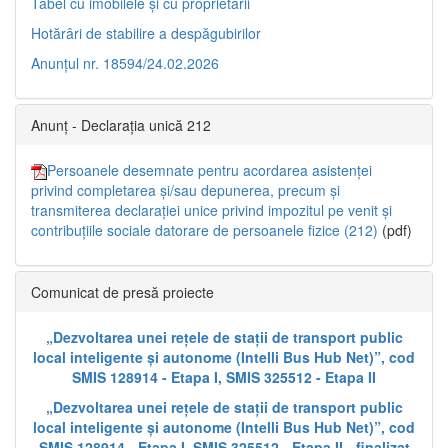
Tabel cu imobilele și cu proprietarii
Hotărâri de stabilire a despăgubirilor
Anunțul nr. 18594/24.02.2026
Anunț - Declarația unică 212
Persoanele desemnate pentru acordarea asistenței
privind completarea și/sau depunerea, precum și
transmiterea declarației unice privind impozitul pe venit și
contribuțiile sociale datorare de persoanele fizice (212)
(pdf)
Comunicat de presă proiecte
„Dezvoltarea unei rețele de stații de transport public
local inteligente și autonome (Intelli Bus Hub Net)”, cod
SMIS 128914 - Etapa I, SMIS 325512 - Etapa II
„Dezvoltarea unei rețele de stații de transport public
local inteligente și autonome (Intelli Bus Hub Net)”, cod
SMIS 128914 - Etapa I, SMIS 325512 - Etapa II - finalizat