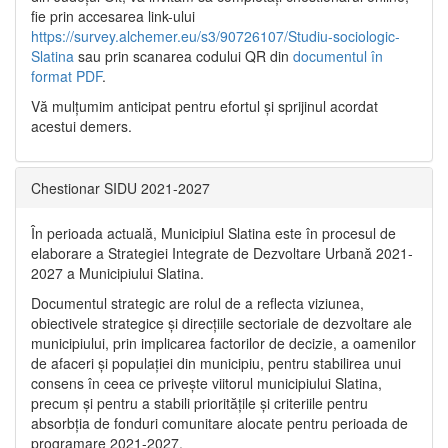
fie prin accesarea link-ului
https://survey.alchemer.eu/s3/90726107/Studiu-sociologic-
Slatina
sau prin scanarea codului QR din
documentul în
format PDF
.
Vă mulţumim anticipat pentru efortul şi sprijinul acordat
acestui demers.
Chestionar SIDU 2021-2027
În perioada actuală, Municipiul Slatina este în procesul de
elaborare a Strategiei Integrate de Dezvoltare Urbană 2021‐
2027 a Municipiului Slatina.
Documentul strategic are rolul de a reflecta viziunea,
obiectivele strategice și direcțiile sectoriale de dezvoltare ale
municipiului, prin implicarea factorilor de decizie, a oamenilor
de afaceri și populației din municipiu, pentru stabilirea unui
consens în ceea ce privește viitorul municipiului Slatina,
precum și pentru a stabili prioritățile și criteriile pentru
absorbția de fonduri comunitare alocate pentru perioada de
programare 2021-2027.