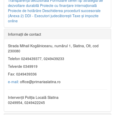
Transparenţa decizională
Formulare cereri tip
Strategia de
dezvoltare durabilă
Proiecte cu finanţare internaţională
Proiecte de hotărâre
Deschiderea procedurii succesorale
(Anexa 2)
DDI - Executori judecătorești
Taxe şi impozite
online
Informaţii de contact
Strada Mihail Kogălniceanu, numărul 1, Slatina, Olt, cod
230080
Telefon 0249439377, 0249439233
Telverde 0349919
Fax: 0249439336
e-mail:
office@primariaslatina.ro
Intervenții Poliția Locală Slatina
0249954, 0249422245