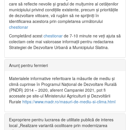
care să reflecte nevoile și gradul de mulțumire al cetățenilor
municipiului privind condițiile existente, precum și prioritățile
de dezvoltare viitoare, vă rugăm să ne sprijiniți în
identificarea acestora prin completarea următorului
chestionar
Completând acest
chestionar
de 7-10 minute ne veți ajuta să
colectam cele mai valoroase informații pentru redactarea
Strategiei de Dezvoltare Urbană a Municipiului Slatina.
Anunț pentru fermieri
Materialele informative referitoare la măsurile de mediu și
climă cuprinse în Programul Național de Dezvoltare Rurală
(PNDR) 2014 – 2020, aferent Campaniei 2021, pot fi
accesate pe site-ul Ministerului Agriculturii și Dezvoltării
Rurale
https://www.madr.ro/masuri-de-mediu-si-clima.html
Expropriere pentru lucrarea de utilitate publică de interes
local „Realizare variantă ocolitoare prin modernizarea