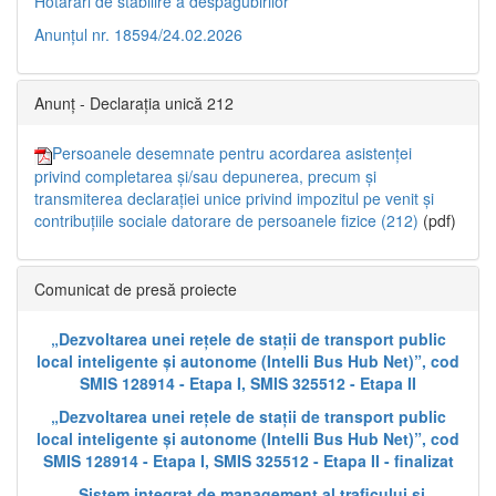
Hotărâri de stabilire a despăgubirilor
Anunțul nr. 18594/24.02.2026
Anunț - Declarația unică 212
Persoanele desemnate pentru acordarea asistenței
privind completarea și/sau depunerea, precum și
transmiterea declarației unice privind impozitul pe venit și
contribuțiile sociale datorare de persoanele fizice (212)
(pdf)
Comunicat de presă proiecte
„Dezvoltarea unei rețele de stații de transport public
local inteligente și autonome (Intelli Bus Hub Net)”, cod
SMIS 128914 - Etapa I, SMIS 325512 - Etapa II
„Dezvoltarea unei rețele de stații de transport public
local inteligente și autonome (Intelli Bus Hub Net)”, cod
SMIS 128914 - Etapa I, SMIS 325512 - Etapa II - finalizat
„Sistem integrat de management al traficului și