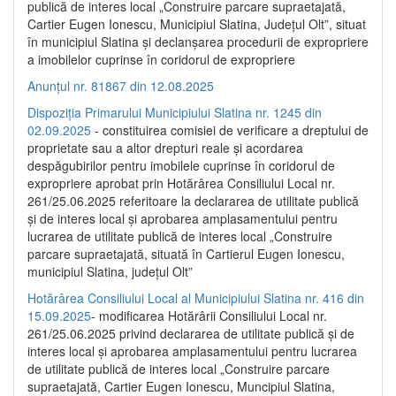
publică de interes local „Construire parcare supraetajată,
Cartier Eugen Ionescu, Municipiul Slatina, Județul Olt”, situat
în municipiul Slatina și declanșarea procedurii de expropriere
a imobilelor cuprinse în coridorul de expropriere
Anunțul nr. 81867 din 12.08.2025
Dispoziția Primarului Municipiului Slatina nr. 1245 din
02.09.2025
- constituirea comisiei de verificare a dreptului de
proprietate sau a altor drepturi reale și acordarea
despăgubirilor pentru imobilele cuprinse în coridorul de
expropriere aprobat prin Hotărârea Consiliului Local nr.
261/25.06.2025 referitoare la declararea de utilitate publică
și de interes local și aprobarea amplasamentului pentru
lucrarea de utilitate publică de interes local „Construire
parcare supraetajată, situată în Cartierul Eugen Ionescu,
municipiul Slatina, județul Olt”
Hotărârea Consiliului Local al Municipiului Slatina nr. 416 din
15.09.2025
- modificarea Hotărârii Consiliului Local nr.
261/25.06.2025 privind declararea de utilitate publică și de
interes local și aprobarea amplasamentului pentru lucrarea
de utilitate publică de interes local „Construire parcare
supraetajată, Cartier Eugen Ionescu, Muncipiul Slatina,