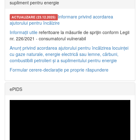
supliment pentru energie
Informare privind acordarea
ACTUALIZARE (23.12.2025)
ajutorului pentru încălzire
Informații utile
referitoare la măsurile de sprijin conform Legii
nr. 226/2021 - consumatorul vulnerabil
Anunț privind acordarea ajutorului pentru încălzirea locuinței
cu gaze naturale, energie electrică sau lemne, cărbuni,
combustibili petrolieri și a suplimentului pentru energie
Formular cerere-declarație pe proprie răspundere
ePIDS