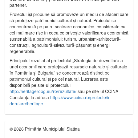
partener.
Proiectul își propune să promoveze un mediu de afaceri care
să protejeze patrimoniul cultural și natural. Proiectul se
concentrează pe patru sectoare economice, considerate cu
cel mai mare risc în ceea ce privește valorificarea economică
sustenabilă a patrimoniului: turism, urbanism-arhitectură-
construcții, agricultură-silvicultură-pășunat și energii
regenerabile.
Principalul rezultat al proiectului „Strategia de dezvoltare a
unei economii care protejează resursele naturale și culturale
în România și Bulgaria” se concentrează distinct pe
patrimoniul cultural și pe cel natural. Lucrarea este
disponibilă pe site-ul proiectului
http://heritagerobg.eu/ro/rezultate/
sau pe site-ul CCINA
Constanța la adresa
https://www.ccina.ro/proiecte/in-
derulare/heritage
.
© 2026 Primăria Municipiului Slatina