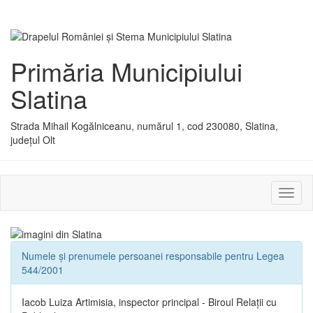
Primăria Municipiului
Slatina
Strada Mihail Kogălniceanu, numărul 1, cod 230080, Slatina,
județul Olt
Activ
sau
dezac
meniu
Numele și prenumele persoanei responsabile pentru Legea
544/2001
Iacob Luiza Artimisia, inspector principal - Biroul Relații cu