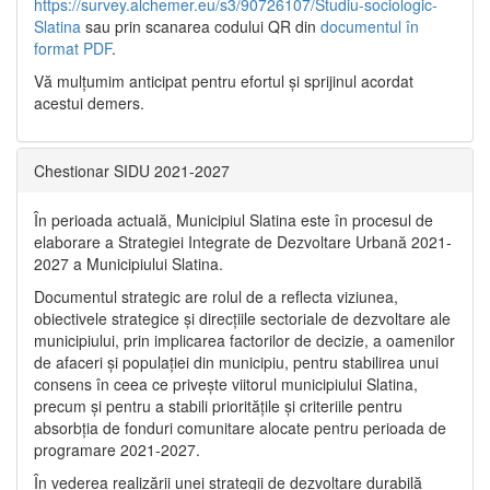
https://survey.alchemer.eu/s3/90726107/Studiu-sociologic-
Slatina
sau prin scanarea codului QR din
documentul în
format PDF
.
Vă mulţumim anticipat pentru efortul şi sprijinul acordat
acestui demers.
Chestionar SIDU 2021-2027
În perioada actuală, Municipiul Slatina este în procesul de
elaborare a Strategiei Integrate de Dezvoltare Urbană 2021‐
2027 a Municipiului Slatina.
Documentul strategic are rolul de a reflecta viziunea,
obiectivele strategice și direcțiile sectoriale de dezvoltare ale
municipiului, prin implicarea factorilor de decizie, a oamenilor
de afaceri și populației din municipiu, pentru stabilirea unui
consens în ceea ce privește viitorul municipiului Slatina,
precum și pentru a stabili prioritățile și criteriile pentru
absorbția de fonduri comunitare alocate pentru perioada de
programare 2021-2027.
În vederea realizării unei strategii de dezvoltare durabilă