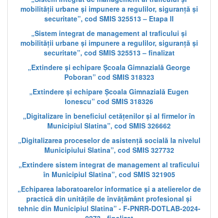
mobilității urbane și impunere a regulilor, siguranță și
securitate”, cod SMIS 325513 – Etapa II
„Sistem integrat de management al traficului și
mobilității urbane și impunere a regulilor, siguranță și
securitate”, cod SMIS 325513 – finalizat
„Extindere și echipare Școala Gimnazială George
Poboran” cod SMIS 318323
„Extindere și echipare Școala Gimnazială Eugen
Ionescu” cod SMIS 318326
„Digitalizare în beneficiul cetățenilor și al firmelor în
Municipiul Slatina”, cod SMIS 326662
„Digitalizarea proceselor de asistență socială la nivelul
Municipiului Slatina”, cod SMIS 327732
„Extindere sistem integrat de management al traficului
în Municipiul Slatina”, cod SMIS 321905
„Echiparea laboratoarelor informatice și a atelierelor de
practică din unitățile de învățământ profesional și
tehnic din Municipiul Slatina” - F-PNRR-DOTLAB-2024-
0273 - finalizat