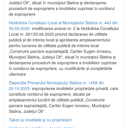
Județul Olt”, situat în municipiul Slatina și declanșarea
procedurii de expropriere a imobilelor cuprinse în coridorul
de expropriere
Hotărârea Consiliului Local al Municipiului Slatina nr. 443 din
30.09.2025
- modificarea anexei nr. 2 la Hotărârea Consiliului
Local nr. 261/25.06.2025 privind declararea de utilitate
publică şi de interes local şi aprobarea amplasamentului
pentru lucrarea de utilitate publică de interes local
„Construire parcare supraetajată, Cartier Eugen Ionescu,
Muncipiul Slatina, Judeţul Olt”, situat în municipiul Slatina şi
declanşarea procedurii de expropriere a imobilelor cuprinse
în coridorul de expropriere, cu modificările şi completările
ulterioare
Dispoziția Primarului Municipiului Slatina nr. 1458 din
20.10.2025
- exproprierea imobilelor proprietate privată, care
constituie coridorul de expropriere, situate pe
amplasamentul lucrării de utilitate publică „Construire
parcare supraetajată, Cartier Eugen Ionescu, Municipiul
Slatina, Județul Olt”
Tabel cu imobilele și cu proprietarii