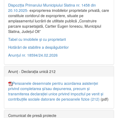
Dispoziția Primarului Municipiului Slatina nr. 1458 din
20.10.2025
- exproprierea imobilelor proprietate privată, care
constituie coridorul de expropriere, situate pe
amplasamentul lucrării de utilitate publică „Construire
parcare supraetajată, Cartier Eugen Ionescu, Municipiul
Slatina, Județul Olt”
Tabel cu imobilele și cu proprietarii
Hotărâri de stabilire a despăgubirilor
Anunțul nr. 18594/24.02.2026
Anunț - Declarația unică 212
Persoanele desemnate pentru acordarea asistenței
privind completarea și/sau depunerea, precum și
transmiterea declarației unice privind impozitul pe venit și
contribuțiile sociale datorare de persoanele fizice (212)
(pdf)
Comunicat de presă proiecte