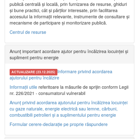
publică centrală și locală, prin furnizarea de resurse, ghiduri
și bune practici, cât și părților interesate, prin facilitarea
accesului la informații relevante, instrumente de consultare și
mecanisme de participare și monitorizare publică.
Centrul de resurse
Anunț important acordare ajutor pentru încălzirea locuinței și
supliment pentru energie
Informare privind acordarea
ACTUALIZARE (23.12.2025)
ajutorului pentru încălzire
Informații utile
referitoare la măsurile de sprijin conform Legii
nr. 226/2021 - consumatorul vulnerabil
Anunț privind acordarea ajutorului pentru încălzirea locuinței
cu gaze naturale, energie electrică sau lemne, cărbuni,
combustibili petrolieri și a suplimentului pentru energie
Formular cerere-declarație pe proprie răspundere