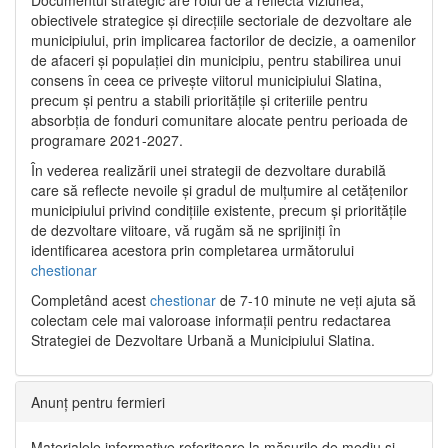
Documentul strategic are rolul de a reflecta viziunea,
obiectivele strategice și direcțiile sectoriale de dezvoltare ale
municipiului, prin implicarea factorilor de decizie, a oamenilor
de afaceri și populației din municipiu, pentru stabilirea unui
consens în ceea ce privește viitorul municipiului Slatina,
precum și pentru a stabili prioritățile și criteriile pentru
absorbția de fonduri comunitare alocate pentru perioada de
programare 2021-2027.
În vederea realizării unei strategii de dezvoltare durabilă
care să reflecte nevoile și gradul de mulțumire al cetățenilor
municipiului privind condițiile existente, precum și prioritățile
de dezvoltare viitoare, vă rugăm să ne sprijiniți în
identificarea acestora prin completarea următorului
chestionar
Completând acest
chestionar
de 7-10 minute ne veți ajuta să
colectam cele mai valoroase informații pentru redactarea
Strategiei de Dezvoltare Urbană a Municipiului Slatina.
Anunț pentru fermieri
Materialele informative referitoare la măsurile de mediu și