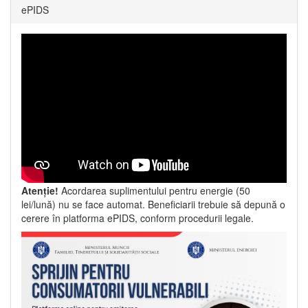
ePIDS
Atenție!
Acordarea suplimentului pentru energie (50
lei/lună) nu se face automat. Beneficiarii trebuie să depună o
cerere în platforma ePIDS, conform procedurii legale.