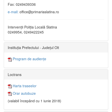
Fax: 0249439336
e-mail:
office@primariaslatina.ro
Intervenții Poliția Locală Slatina
0249954, 0249422245
Instituția Prefectului - Județul Olt
Program de audiențe
Loctrans
Harta traseelor
Orar autobuze
(valabil începând cu 1 iunie 2018)