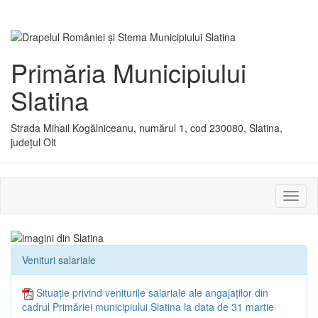
Primăria Municipiului
Slatina
Strada Mihail Kogălniceanu, numărul 1, cod 230080, Slatina,
județul Olt
Activ
sau
dezac
meniu
Venituri salariale
Situație privind veniturile salariale ale angajaților din
cadrul Primăriei municipiului Slatina la data de 31 martie