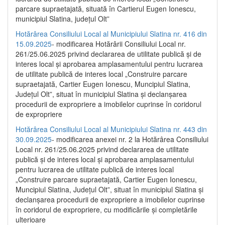
parcare supraetajată, situată în Cartierul Eugen Ionescu,
municipiul Slatina, județul Olt”
Hotărârea Consiliului Local al Municipiului Slatina nr. 416 din
15.09.2025
- modificarea Hotărârii Consiliului Local nr.
261/25.06.2025 privind declararea de utilitate publică și de
interes local și aprobarea amplasamentului pentru lucrarea
de utilitate publică de interes local „Construire parcare
supraetajată, Cartier Eugen Ionescu, Muncipiul Slatina,
Județul Olt”, situat în municipiul Slatina și declanșarea
procedurii de expropriere a imobilelor cuprinse în coridorul
de expropriere
Hotărârea Consiliului Local al Municipiului Slatina nr. 443 din
30.09.2025
- modificarea anexei nr. 2 la Hotărârea Consiliului
Local nr. 261/25.06.2025 privind declararea de utilitate
publică şi de interes local şi aprobarea amplasamentului
pentru lucrarea de utilitate publică de interes local
„Construire parcare supraetajată, Cartier Eugen Ionescu,
Muncipiul Slatina, Judeţul Olt”, situat în municipiul Slatina şi
declanşarea procedurii de expropriere a imobilelor cuprinse
în coridorul de expropriere, cu modificările şi completările
ulterioare