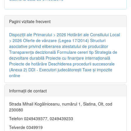
Pagini vizitate frecvent
Dispoziţii ale Primarului > 2026
Hotărâri ale Consiliului Local
> 2026
Oferte de vânzare (Legea 17/2014)
Structuri
asociative privind eliberarea atestatului de producător
Transparenţa decizională
Formulare cereri tip
Strategia de
dezvoltare durabilă
Proiecte cu finanţare internaţională
Proiecte de hotărâre
Deschiderea procedurii succesorale
(Anexa 2)
DDI - Executori judecătorești
Taxe şi impozite
online
Informaţii de contact
Strada Mihail Kogălniceanu, numărul 1, Slatina, Olt, cod
230080
Telefon 0249439377, 0249439233
Telverde 0349919