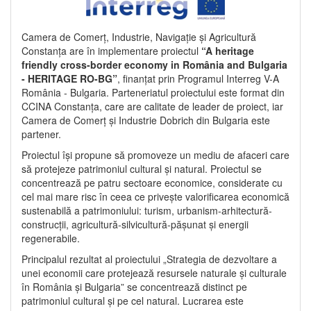
Camera de Comerț, Industrie, Navigație și Agricultură
Constanța are în implementare proiectul
“A heritage
friendly cross-border economy in România and Bulgaria
- HERITAGE RO-BG”
, finanțat prin Programul Interreg V-A
România - Bulgaria. Parteneriatul proiectului este format din
CCINA Constanța, care are calitate de leader de proiect, iar
Camera de Comerț și Industrie Dobrich din Bulgaria este
partener.
Proiectul își propune să promoveze un mediu de afaceri care
să protejeze patrimoniul cultural și natural. Proiectul se
concentrează pe patru sectoare economice, considerate cu
cel mai mare risc în ceea ce privește valorificarea economică
sustenabilă a patrimoniului: turism, urbanism-arhitectură-
construcții, agricultură-silvicultură-pășunat și energii
regenerabile.
Principalul rezultat al proiectului „Strategia de dezvoltare a
unei economii care protejează resursele naturale și culturale
în România și Bulgaria” se concentrează distinct pe
patrimoniul cultural și pe cel natural. Lucrarea este