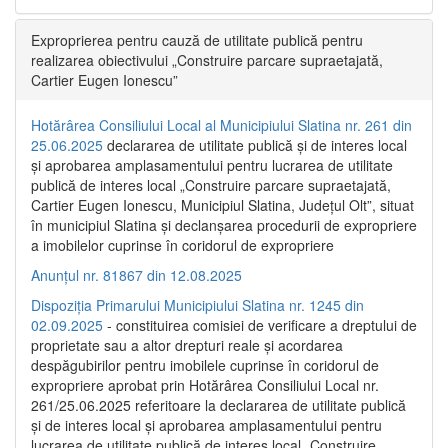
Exproprierea pentru cauză de utilitate publică pentru
realizarea obiectivului „Construire parcare supraetajată,
Cartier Eugen Ionescu”
Hotărârea Consiliului Local al Municipiului Slatina nr. 261 din
25.06.2025
declararea de utilitate publică și de interes local
și aprobarea amplasamentului pentru lucrarea de utilitate
publică de interes local „Construire parcare supraetajată,
Cartier Eugen Ionescu, Municipiul Slatina, Județul Olt”, situat
în municipiul Slatina și declanșarea procedurii de expropriere
a imobilelor cuprinse în coridorul de expropriere
Anunțul nr. 81867 din 12.08.2025
Dispoziția Primarului Municipiului Slatina nr. 1245 din
02.09.2025
- constituirea comisiei de verificare a dreptului de
proprietate sau a altor drepturi reale și acordarea
despăgubirilor pentru imobilele cuprinse în coridorul de
expropriere aprobat prin Hotărârea Consiliului Local nr.
261/25.06.2025 referitoare la declararea de utilitate publică
și de interes local și aprobarea amplasamentului pentru
lucrarea de utilitate publică de interes local „Construire