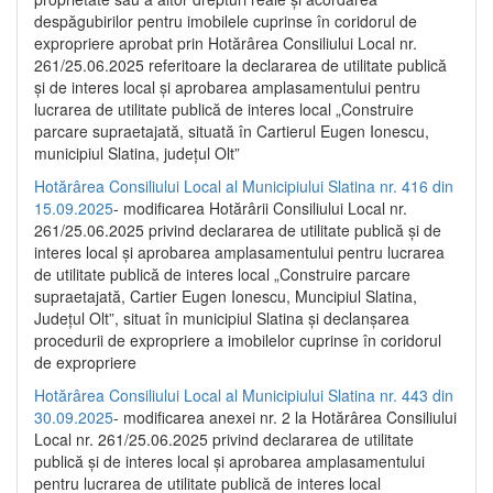
despăgubirilor pentru imobilele cuprinse în coridorul de
expropriere aprobat prin Hotărârea Consiliului Local nr.
261/25.06.2025 referitoare la declararea de utilitate publică
și de interes local și aprobarea amplasamentului pentru
lucrarea de utilitate publică de interes local „Construire
parcare supraetajată, situată în Cartierul Eugen Ionescu,
municipiul Slatina, județul Olt”
Hotărârea Consiliului Local al Municipiului Slatina nr. 416 din
15.09.2025
- modificarea Hotărârii Consiliului Local nr.
261/25.06.2025 privind declararea de utilitate publică și de
interes local și aprobarea amplasamentului pentru lucrarea
de utilitate publică de interes local „Construire parcare
supraetajată, Cartier Eugen Ionescu, Muncipiul Slatina,
Județul Olt”, situat în municipiul Slatina și declanșarea
procedurii de expropriere a imobilelor cuprinse în coridorul
de expropriere
Hotărârea Consiliului Local al Municipiului Slatina nr. 443 din
30.09.2025
- modificarea anexei nr. 2 la Hotărârea Consiliului
Local nr. 261/25.06.2025 privind declararea de utilitate
publică şi de interes local şi aprobarea amplasamentului
pentru lucrarea de utilitate publică de interes local