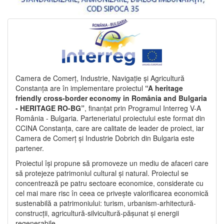
Camera de Comerț, Industrie, Navigație și Agricultură
Constanța are în implementare proiectul
“A heritage
friendly cross-border economy in România and Bulgaria
- HERITAGE RO-BG”
, finanțat prin Programul Interreg V-A
România - Bulgaria. Parteneriatul proiectului este format din
CCINA Constanța, care are calitate de leader de proiect, iar
Camera de Comerț și Industrie Dobrich din Bulgaria este
partener.
Proiectul își propune să promoveze un mediu de afaceri care
să protejeze patrimoniul cultural și natural. Proiectul se
concentrează pe patru sectoare economice, considerate cu
cel mai mare risc în ceea ce privește valorificarea economică
sustenabilă a patrimoniului: turism, urbanism-arhitectură-
construcții, agricultură-silvicultură-pășunat și energii
regenerabile.