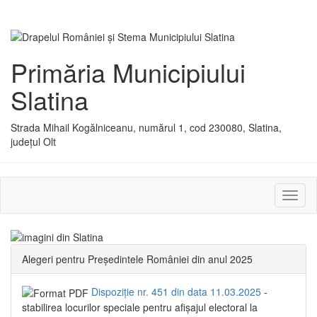
Primăria Municipiului
Slatina
Strada Mihail Kogălniceanu, numărul 1, cod 230080, Slatina,
județul Olt
Activ
sau
dezac
meniu
Alegeri pentru Președintele României din anul 2025
Dispoziție nr. 451 din data 11.03.2025
-
stabilirea locurilor speciale pentru afișajul electoral la