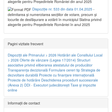
alegerile pentru Președintele României din anul 2025
Dispoziție nr. 533 din data 01.04.2025
-
delimitarea şi numerotarea secţiilor de votare, precum şi
locurile de desfăşurare a votării în municipiul Slatina privind
alegerile pentru Preşedintele României în anul 2025
Pagini vizitate frecvent
Dispoziţii ale Primarului > 2026
Hotărâri ale Consiliului Local
> 2026
Oferte de vânzare (Legea 17/2014)
Structuri
asociative privind eliberarea atestatului de producător
Transparenţa decizională
Formulare cereri tip
Strategia de
dezvoltare durabilă
Proiecte cu finanţare internaţională
Proiecte de hotărâre
Deschiderea procedurii succesorale
(Anexa 2)
DDI - Executori judecătorești
Taxe şi impozite
online
Informaţii de contact