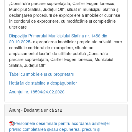
„Construire parcare supraetajată, Cartier Eugen Ionescu,
Muncipiul Slatina, Judeţul Olt”, situat în municipiul Slatina şi
declanşarea procedurii de expropriere a imobilelor cuprinse
în coridorul de expropriere, cu modificările şi completările
ulterioare
Dispoziția Primarului Municipiului Slatina nr. 1458 din
20.10.2025
- exproprierea imobilelor proprietate privată, care
constituie coridorul de expropriere, situate pe
amplasamentul lucrării de utilitate publică „Construire
parcare supraetajată, Cartier Eugen Ionescu, Municipiul
Slatina, Județul Olt”
Tabel cu imobilele și cu proprietarii
Hotărâri de stabilire a despăgubirilor
Anunțul nr. 18594/24.02.2026
Anunț - Declarația unică 212
Persoanele desemnate pentru acordarea asistenței
privind completarea și/sau depunerea, precum și