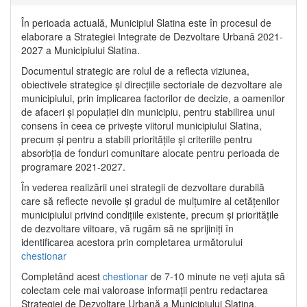
În perioada actuală, Municipiul Slatina este în procesul de
elaborare a Strategiei Integrate de Dezvoltare Urbană 2021‐
2027 a Municipiului Slatina.
Documentul strategic are rolul de a reflecta viziunea,
obiectivele strategice și direcțiile sectoriale de dezvoltare ale
municipiului, prin implicarea factorilor de decizie, a oamenilor
de afaceri și populației din municipiu, pentru stabilirea unui
consens în ceea ce privește viitorul municipiului Slatina,
precum și pentru a stabili prioritățile și criteriile pentru
absorbția de fonduri comunitare alocate pentru perioada de
programare 2021-2027.
În vederea realizării unei strategii de dezvoltare durabilă
care să reflecte nevoile și gradul de mulțumire al cetățenilor
municipiului privind condițiile existente, precum și prioritățile
de dezvoltare viitoare, vă rugăm să ne sprijiniți în
identificarea acestora prin completarea următorului
chestionar
Completând acest
chestionar
de 7-10 minute ne veți ajuta să
colectam cele mai valoroase informații pentru redactarea
Strategiei de Dezvoltare Urbană a Municipiului Slatina.