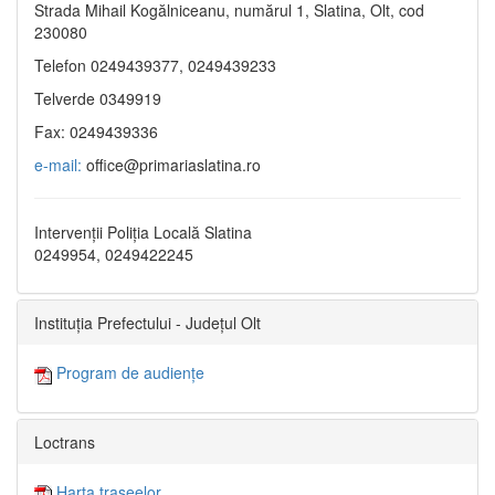
Strada Mihail Kogălniceanu, numărul 1, Slatina, Olt, cod
230080
Telefon 0249439377, 0249439233
Telverde 0349919
Fax: 0249439336
e-mail:
office@primariaslatina.ro
Intervenții Poliția Locală Slatina
0249954, 0249422245
Instituția Prefectului - Județul Olt
Program de audiențe
Loctrans
Harta traseelor