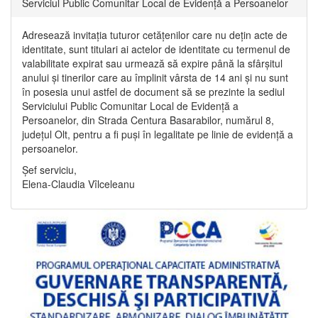
Serviciul Public Comunitar Local de Evidență a Persoanelor
Adresează invitația tuturor cetățenilor care nu dețin acte de
identitate, sunt titulari ai actelor de identitate cu termenul de
valabilitate expirat sau urmează să expire până la sfârșitul
anului și tinerilor care au împlinit vârsta de 14 ani și nu sunt
în posesia unui astfel de document să se prezinte la sediul
Serviciului Public Comunitar Local de Evidență a
Persoanelor, din Strada Centura Basarabilor, numărul 8,
județul Olt, pentru a fi puși în legalitate pe linie de evidență a
persoanelor.
Șef serviciu,
Elena-Claudia Vîlceleanu