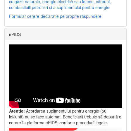
cu gaze naturale, energie electrică sau lemne, cărbuni,
combustibili petrolieri și a suplimentului pentru energie
Formular cerere-declarație pe proprie răspundere
ePIDS
Atenție!
Acordarea suplimentului pentru energie (50
lei/lună) nu se face automat. Beneficiarii trebuie să depună o
cerere în platforma ePIDS, conform procedurii legale.