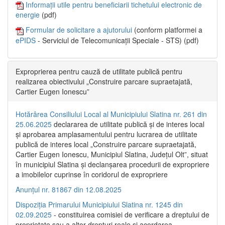
Informații utile pentru beneficiarii tichetului electronic de
energie
(pdf)
Formular de solicitare a ajutorului
(conform platformei a
ePIDS
- Serviciul de Telecomunicații Speciale - STS) (pdf)
Exproprierea pentru cauză de utilitate publică pentru
realizarea obiectivului „Construire parcare supraetajată,
Cartier Eugen Ionescu”
Hotărârea Consiliului Local al Municipiului Slatina nr. 261 din
25.06.2025
declararea de utilitate publică și de interes local
și aprobarea amplasamentului pentru lucrarea de utilitate
publică de interes local „Construire parcare supraetajată,
Cartier Eugen Ionescu, Municipiul Slatina, Județul Olt”, situat
în municipiul Slatina și declanșarea procedurii de expropriere
a imobilelor cuprinse în coridorul de expropriere
Anunțul nr. 81867 din 12.08.2025
Dispoziția Primarului Municipiului Slatina nr. 1245 din
02.09.2025
- constituirea comisiei de verificare a dreptului de
proprietate sau a altor drepturi reale și acordarea