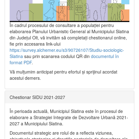
În cadrul procesului de consultare a populaţiei pentru
elaborarea Planului Urbanistic General al Municipiului Slatina
din Județul Olt, vă invităm să completați chestionarul online,
fie prin accesarea link-ului
https://survey.alchemer.eu/s3/90726107/Studiu-sociologic-
Slatina
sau prin scanarea codului QR din
documentul în
format PDF
.
Vă mulţumim anticipat pentru efortul şi sprijinul acordat
acestui demers.
Chestionar SIDU 2021-2027
În perioada actuală, Municipiul Slatina este în procesul de
elaborare a Strategiei Integrate de Dezvoltare Urbană 2021‐
2027 a Municipiului Slatina.
Documentul strategic are rolul de a reflecta viziunea,
obiectivele strategice și direcțiile sectoriale de dezvoltare ale