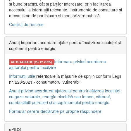
și bune practici, cât și părților interesate, prin facilitarea
accesului la informații relevante, instrumente de consultare și
mecanisme de participare și monitorizare publică.
Centrul de resurse
Anunț important acordare ajutor pentru încălzirea locuinței și
supliment pentru energie
Informare privind acordarea
ACTUALIZARE (23.12.2025)
ajutorului pentru încălzire
Informații utile
referitoare la măsurile de sprijin conform Legii
nr. 226/2021 - consumatorul vulnerabil
Anunț privind acordarea ajutorului pentru încălzirea locuinței
cu gaze naturale, energie electrică sau lemne, cărbuni,
combustibili petrolieri și a suplimentului pentru energie
Formular cerere-declarație pe proprie răspundere
ePIDS