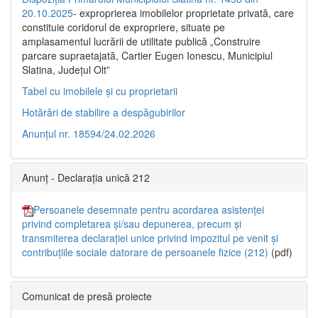
20.10.2025
- exproprierea imobilelor proprietate privată, care
constituie coridorul de expropriere, situate pe
amplasamentul lucrării de utilitate publică „Construire
parcare supraetajată, Cartier Eugen Ionescu, Municipiul
Slatina, Județul Olt”
Tabel cu imobilele și cu proprietarii
Hotărâri de stabilire a despăgubirilor
Anunțul nr. 18594/24.02.2026
Anunț - Declarația unică 212
Persoanele desemnate pentru acordarea asistenței
privind completarea și/sau depunerea, precum și
transmiterea declarației unice privind impozitul pe venit și
contribuțiile sociale datorare de persoanele fizice (212)
(pdf)
Comunicat de presă proiecte