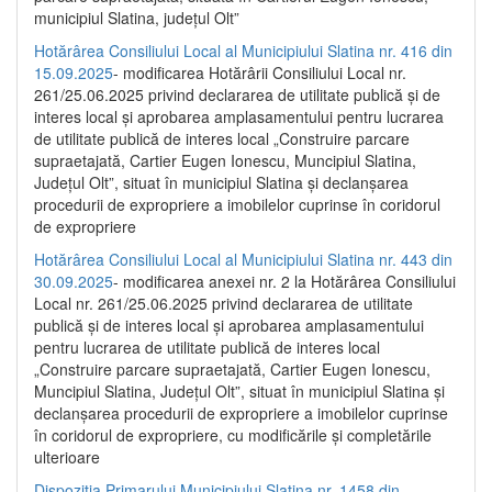
municipiul Slatina, județul Olt”
Hotărârea Consiliului Local al Municipiului Slatina nr. 416 din
15.09.2025
- modificarea Hotărârii Consiliului Local nr.
261/25.06.2025 privind declararea de utilitate publică și de
interes local și aprobarea amplasamentului pentru lucrarea
de utilitate publică de interes local „Construire parcare
supraetajată, Cartier Eugen Ionescu, Muncipiul Slatina,
Județul Olt”, situat în municipiul Slatina și declanșarea
procedurii de expropriere a imobilelor cuprinse în coridorul
de expropriere
Hotărârea Consiliului Local al Municipiului Slatina nr. 443 din
30.09.2025
- modificarea anexei nr. 2 la Hotărârea Consiliului
Local nr. 261/25.06.2025 privind declararea de utilitate
publică şi de interes local şi aprobarea amplasamentului
pentru lucrarea de utilitate publică de interes local
„Construire parcare supraetajată, Cartier Eugen Ionescu,
Muncipiul Slatina, Judeţul Olt”, situat în municipiul Slatina şi
declanşarea procedurii de expropriere a imobilelor cuprinse
în coridorul de expropriere, cu modificările şi completările
ulterioare
Dispoziția Primarului Municipiului Slatina nr. 1458 din