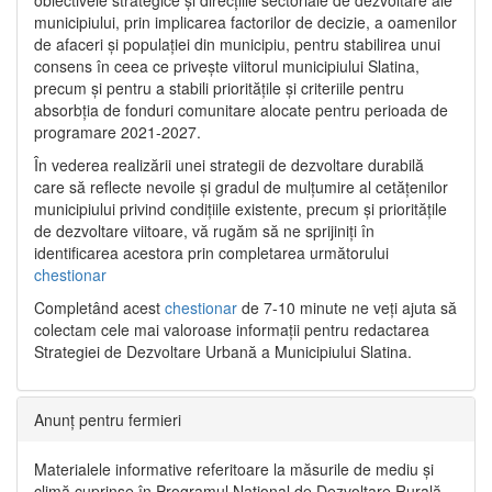
municipiului, prin implicarea factorilor de decizie, a oamenilor
de afaceri și populației din municipiu, pentru stabilirea unui
consens în ceea ce privește viitorul municipiului Slatina,
precum și pentru a stabili prioritățile și criteriile pentru
absorbția de fonduri comunitare alocate pentru perioada de
programare 2021-2027.
În vederea realizării unei strategii de dezvoltare durabilă
care să reflecte nevoile și gradul de mulțumire al cetățenilor
municipiului privind condițiile existente, precum și prioritățile
de dezvoltare viitoare, vă rugăm să ne sprijiniți în
identificarea acestora prin completarea următorului
chestionar
Completând acest
chestionar
de 7-10 minute ne veți ajuta să
colectam cele mai valoroase informații pentru redactarea
Strategiei de Dezvoltare Urbană a Municipiului Slatina.
Anunț pentru fermieri
Materialele informative referitoare la măsurile de mediu și
climă cuprinse în Programul Național de Dezvoltare Rurală