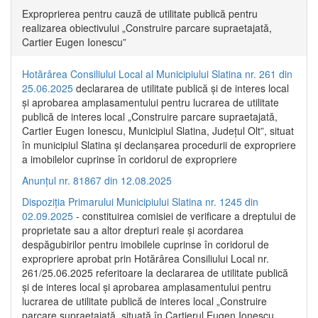
Exproprierea pentru cauză de utilitate publică pentru
realizarea obiectivului „Construire parcare supraetajată,
Cartier Eugen Ionescu”
Hotărârea Consiliului Local al Municipiului Slatina nr. 261 din
25.06.2025
declararea de utilitate publică și de interes local
și aprobarea amplasamentului pentru lucrarea de utilitate
publică de interes local „Construire parcare supraetajată,
Cartier Eugen Ionescu, Municipiul Slatina, Județul Olt”, situat
în municipiul Slatina și declanșarea procedurii de expropriere
a imobilelor cuprinse în coridorul de expropriere
Anunțul nr. 81867 din 12.08.2025
Dispoziția Primarului Municipiului Slatina nr. 1245 din
02.09.2025
- constituirea comisiei de verificare a dreptului de
proprietate sau a altor drepturi reale și acordarea
despăgubirilor pentru imobilele cuprinse în coridorul de
expropriere aprobat prin Hotărârea Consiliului Local nr.
261/25.06.2025 referitoare la declararea de utilitate publică
și de interes local și aprobarea amplasamentului pentru
lucrarea de utilitate publică de interes local „Construire
parcare supraetajată, situată în Cartierul Eugen Ionescu,