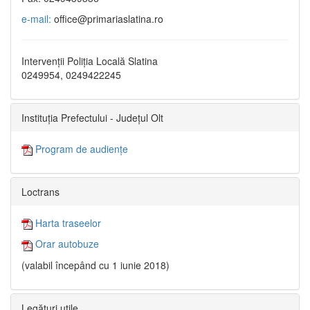
e-mail:
office@primariaslatina.ro
Intervenții Poliția Locală Slatina
0249954, 0249422245
Instituția Prefectului - Județul Olt
Program de audiențe
Loctrans
Harta traseelor
Orar autobuze
(valabil începând cu 1 iunie 2018)
Legături utile