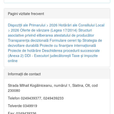
Pagini vizitate frecvent
Dispoziţii ale Primarului > 2026
Hotărâri ale Consiliului Local
> 2026
Oferte de vânzare (Legea 17/2014)
Structuri
asociative privind eliberarea atestatului de producător
Transparenţa decizională
Formulare cereri tip
Strategia de
dezvoltare durabilă
Proiecte cu finanţare internaţională
Proiecte de hotărâre
Deschiderea procedurii succesorale
(Anexa 2)
DDI - Executori judecătorești
Taxe şi impozite
online
Informaţii de contact
Strada Mihail Kogălniceanu, numărul 1, Slatina, Olt, cod
230080
Telefon 0249439377, 0249439233
Telverde 0349919
Fax: 0249439336