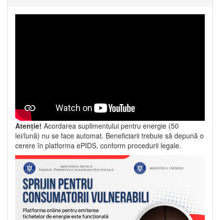
Atenție!
Acordarea suplimentului pentru energie (50
lei/lună) nu se face automat. Beneficiarii trebuie să depună o
cerere în platforma ePIDS, conform procedurii legale.