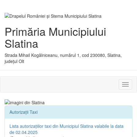
Primăria Municipiului
Slatina
Strada Mihail Kogălniceanu, numărul 1, cod 230080, Slatina,
județul Olt
Activ
sau
dezac
meniu
Autorizații Taxi
Lista autorizațiilor taxi din Municipiul Slatina valabile la data
de 02.04.2025