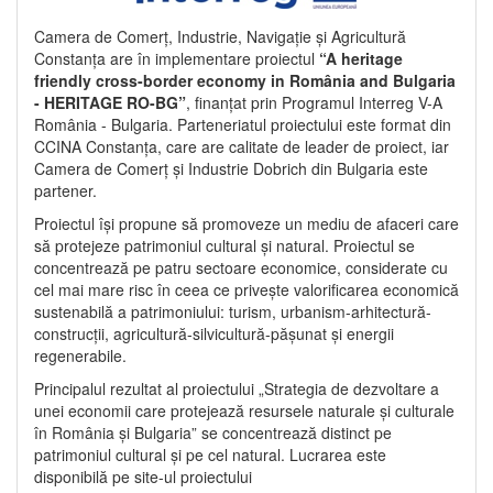
Camera de Comerț, Industrie, Navigație și Agricultură
Constanța are în implementare proiectul
“A heritage
friendly cross-border economy in România and Bulgaria
- HERITAGE RO-BG”
, finanțat prin Programul Interreg V-A
România - Bulgaria. Parteneriatul proiectului este format din
CCINA Constanța, care are calitate de leader de proiect, iar
Camera de Comerț și Industrie Dobrich din Bulgaria este
partener.
Proiectul își propune să promoveze un mediu de afaceri care
să protejeze patrimoniul cultural și natural. Proiectul se
concentrează pe patru sectoare economice, considerate cu
cel mai mare risc în ceea ce privește valorificarea economică
sustenabilă a patrimoniului: turism, urbanism-arhitectură-
construcții, agricultură-silvicultură-pășunat și energii
regenerabile.
Principalul rezultat al proiectului „Strategia de dezvoltare a
unei economii care protejează resursele naturale și culturale
în România și Bulgaria” se concentrează distinct pe
patrimoniul cultural și pe cel natural. Lucrarea este
disponibilă pe site-ul proiectului